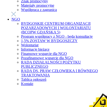
Znak promocyjny
Materiały promocyjne
Współpraca z zagranicą
NGO
BYDGOSKIE CENTRUM ORGANIZACJI
POZARZĄDOWYCH I WOLONTARIATU
(BCOPW GDAŃSKA 5)
Program współpracy z NGO - będą konsultacje
1,5% ZOSTAW W BYDGOSZCZY
Wolontariat
Informacje bieżące
Finansowe wsparcie dla NGO
Pozafinansowe wsparcie dla NGO
RADA DZIAŁALNOŚCI POŻYTKU
PUBLICZNEGO
RADA DS. PRAW CZŁOWIEKA I RÓWNEGO
TRAKTOWANIA
Tablica ogłoszeń
Kontakt