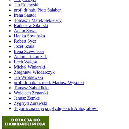
Jan Rulewski
prof. dr hab. Piotr Salaber
Irena Santor
Tomasz i Marek Sekielscy
Radosław Sikorski
Adam Sowa
Hanka Sowińska
Robert Sycz
Józef Szala
Irena Szewińska
Antoni Tokarczuk
Lech Wałęsa
Michał Winiarski
Zbigniew Włodarczyk
Jan Wróblewski
prof. dr hab. n. med. Mariusz Wysocki
Tomasz Zaboklicki
Wojciech Zegarski
Janusz Zemke
Zygfryd Żurawski
Tegoroczna edycja „Bydgoskich Autografów”