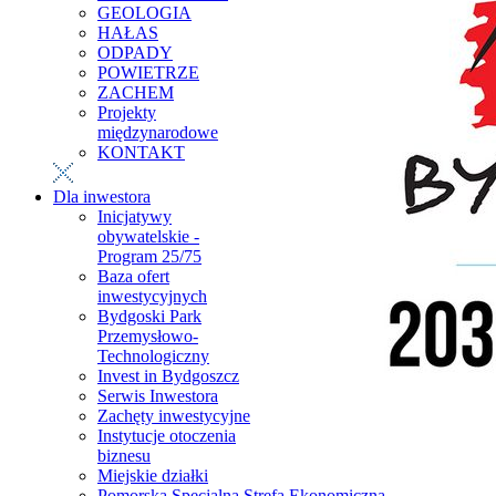
GEOLOGIA
HAŁAS
ODPADY
POWIETRZE
ZACHEM
Projekty
międzynarodowe
KONTAKT
Dla inwestora
Inicjatywy
obywatelskie -
Program 25/75
Baza ofert
inwestycyjnych
Bydgoski Park
Przemysłowo-
Technologiczny
Invest in Bydgoszcz
Serwis Inwestora
Zachęty inwestycyjne
Instytucje otoczenia
biznesu
Miejskie działki
Pomorska Specjalna Strefa Ekonomiczna