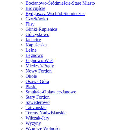
Bocianowo-Śródmieście-Stare Miasto
Brdyujście
Bydgoszcz Wschód-Siernieczek
Czyżkówko
Flisy
Glinki-Rupienica
Górzyskowo
Jachcice
Kapuściska
Leśne
Łęgnowo
Łęgnowo Wieś
Miedzyń-Prądy
Nowy Fordon
Okole
Osowa Góra
Piaski
Smukała-Opławiec-Janowo
Stary Fordon
Szwederowo
Tatrzańskie
Tereny Nadwiślańskie
Wilczak-Jary
Wyżyny
Wzgórze Wolności