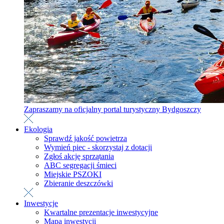
Zapraszamy na oficjalny portal turystyczny Bydgoszczy
Ekologia
Sprawdź jakość powietrza
Wymień piec - skorzystaj z dotacji
Zgłoś akcję sprzątania
ABC segregacji śmieci
Miejskie PSZOKI
Zbieranie deszczówki
Inwestycje
Kwartalne prezentacje inwestycyjne
Mapa inwestycji