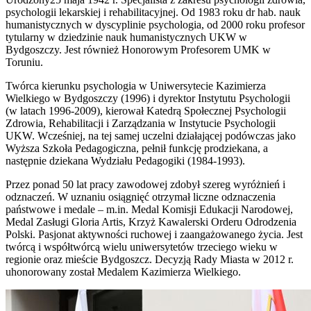
psychologii lekarskiej i rehabilitacyjnej. Od 1983 roku dr hab. nauk
humanistycznych w dyscyplinie psychologia, od 2000 roku profesor
tytularny w dziedzinie nauk humanistycznych UKW w
Bydgoszczy. Jest również Honorowym Profesorem UMK w
Toruniu.
Twórca kierunku psychologia w Uniwersytecie Kazimierza
Wielkiego w Bydgoszczy (1996) i dyrektor Instytutu Psychologii
(w latach 1996-2009), kierował Katedrą Społecznej Psychologii
Zdrowia, Rehabilitacji i Zarządzania w Instytucie Psychologii
UKW. Wcześniej, na tej samej uczelni działającej podówczas jako
Wyższa Szkoła Pedagogiczna, pełnił funkcję prodziekana, a
następnie dziekana Wydziału Pedagogiki (1984-1993).
Przez ponad 50 lat pracy zawodowej zdobył szereg wyróżnień i
odznaczeń. W uznaniu osiągnięć otrzymał liczne odznaczenia
państwowe i medale – m.in. Medal Komisji Edukacji Narodowej,
Medal Zasługi Gloria Artis, Krzyż Kawalerski Orderu Odrodzenia
Polski. Pasjonat aktywności ruchowej i zaangażowanego życia. Jest
twórcą i współtwórcą wielu uniwersytetów trzeciego wieku w
regionie oraz mieście Bydgoszcz. Decyzją Rady Miasta w 2012 r.
uhonorowany został Medalem Kazimierza Wielkiego.