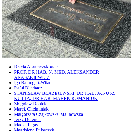
Bracia Abramczykowie
PROF. DR HAB. N. MED. ALEKSANDER
ARASZKIEWICZ
Iga Baumgart-Witan
Rafał Blechacz
STANISŁAW BŁAŻEJEWSKI, DR HAB. JANUSZ
KUTTA, DR HAB. MAREK ROMANIUK
Zbigniew Boniek
Marek Chełminiak
Małgorzata Czajkowska-Malinowska
Jerzy Derenda
Maciej Figas
Magdalena Fularczyk