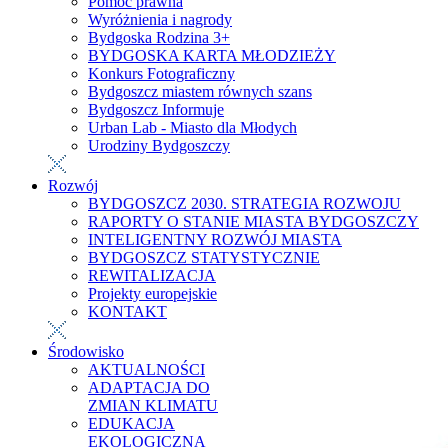
Pomoc prawna
Wyróżnienia i nagrody
Bydgoska Rodzina 3+
BYDGOSKA KARTA MŁODZIEŻY
Konkurs Fotograficzny
Bydgoszcz miastem równych szans
Bydgoszcz Informuje
Urban Lab - Miasto dla Młodych
Urodziny Bydgoszczy
Rozwój
BYDGOSZCZ 2030. STRATEGIA ROZWOJU
RAPORTY O STANIE MIASTA BYDGOSZCZY
INTELIGENTNY ROZWÓJ MIASTA
BYDGOSZCZ STATYSTYCZNIE
REWITALIZACJA
Projekty europejskie
KONTAKT
Środowisko
AKTUALNOŚCI
ADAPTACJA DO
ZMIAN KLIMATU
EDUKACJA
EKOLOGICZNA