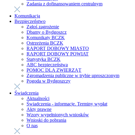
Zadania z dofinansowaniem centralnym
Komunikacja
Bezpieczeństwo
Zgłoś zagrożenie
Dbamy o Bydgoszcz
Komunikaty BCZK
Ostrzeżenia BCZK
RAPORT DOBOWY MIASTO
RAPORT DOBOWY POWIAT
Statystyka BCZK
ABC bezpieczeństwa
POMOC DLA ZWIERZĄT
Zgromadzenia publiczne w trybie uproszczonym
Pogoda w Bydgoszczy
Świadczenia
Aktualności
Świadczenia - informacje. Terminy wypłat
Akty prawne
Wzory wypełnionych wniosków
Wnioski do pobrania
O nas