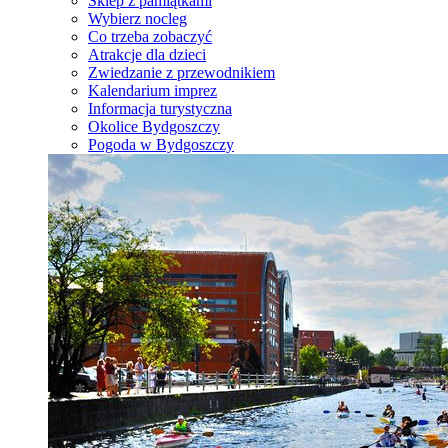
Sklep z pamiątkami
Wybierz nocleg
Co trzeba zobaczyć
Atrakcje dla dzieci
Zwiedzanie z przewodnikiem
Kalendarium imprez
Informacja turystyczna
Okolice Bydgoszczy
Pogoda w Bydgoszczy