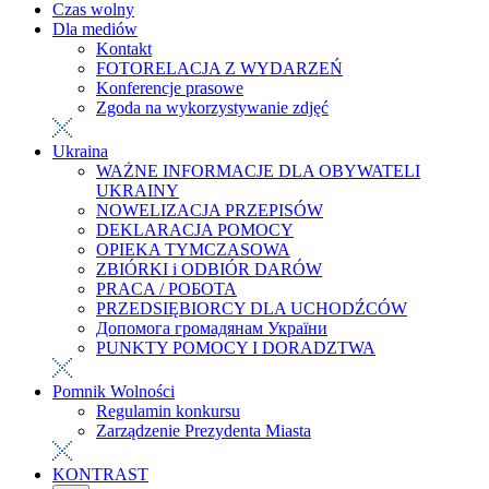
Czas wolny
Dla mediów
Kontakt
FOTORELACJA Z WYDARZEŃ
Konferencje prasowe
Zgoda na wykorzystywanie zdjęć
Ukraina
WAŻNE INFORMACJE DLA OBYWATELI
UKRAINY
NOWELIZACJA PRZEPISÓW
DEKLARACJA POMOCY
OPIEKA TYMCZASOWA
ZBIÓRKI i ODBIÓR DARÓW
PRACA / РОБОТА
PRZEDSIĘBIORCY DLA UCHODŹCÓW
Допомога громадянам України
PUNKTY POMOCY I DORADZTWA
Pomnik Wolności
Regulamin konkursu
Zarządzenie Prezydenta Miasta
KONTRAST