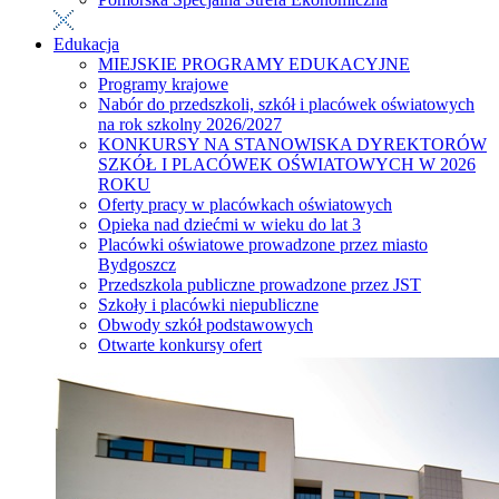
Edukacja
MIEJSKIE PROGRAMY EDUKACYJNE
Programy krajowe
Nabór do przedszkoli, szkół i placówek oświatowych
na rok szkolny 2026/2027
KONKURSY NA STANOWISKA DYREKTORÓW
SZKÓŁ I PLACÓWEK OŚWIATOWYCH W 2026
ROKU
Oferty pracy w placówkach oświatowych
Opieka nad dziećmi w wieku do lat 3
Placówki oświatowe prowadzone przez miasto
Bydgoszcz
Przedszkola publiczne prowadzone przez JST
Szkoły i placówki niepubliczne
Obwody szkół podstawowych
Otwarte konkursy ofert