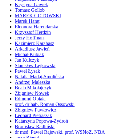
Krystyna Gawek
Tomasz Gollob
MAREK GOTOWSKI
Marek Harat
Eleonora Harendarska
Krzysztof Herdzin
Jerzy Hoffman
Kazimierz Karabasz
Arkadiusz Jawień
Michał Kubiak
Jan Kulczyk
Stanisław Lejkowski
Paweł Łysak
Natalia Madaj-Smolińska
Andrzej Maleszka
Beata Mikołajczyk
Zbigniew Nowek
Edmund Obiała
prof. dr hab. Roman Ossowski
Zbigniew Pawłowicz
Leonard Pietraszak
Katarzyna Popowa-Zydroń
Bronisław Radliński
dr med. Paweł Rajewski, prof. WSNoZ, NBA
Jerzy Riegel