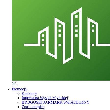
Promocja
Konkursy
Impreza na Wyspie Młyńskiej
BYDGOSKI JARMARK ŚWIĄTECZNY
Znaki miejskie