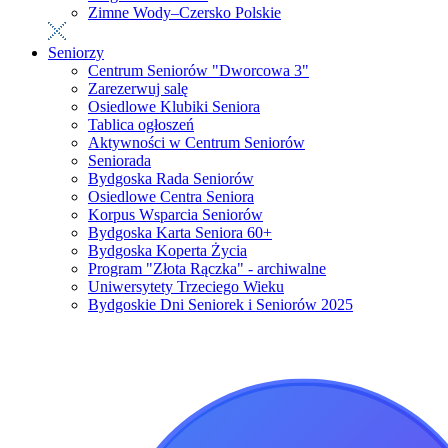
Zimne Wody–Czersko Polskie
Seniorzy
Centrum Seniorów "Dworcowa 3"
Zarezerwuj salę
Osiedlowe Klubiki Seniora
Tablica ogłoszeń
Aktywności w Centrum Seniorów
Seniorada
Bydgoska Rada Seniorów
Osiedlowe Centra Seniora
Korpus Wsparcia Seniorów
Bydgoska Karta Seniora 60+
Bydgoska Koperta Życia
Program "Złota Rączka" - archiwalne
Uniwersytety Trzeciego Wieku
Bydgoskie Dni Seniorek i Seniorów 2025