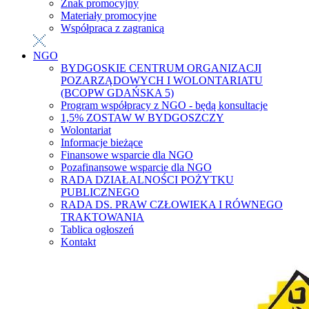
Znak promocyjny
Materiały promocyjne
Współpraca z zagranicą
NGO
BYDGOSKIE CENTRUM ORGANIZACJI
POZARZĄDOWYCH I WOLONTARIATU
(BCOPW GDAŃSKA 5)
Program współpracy z NGO - będą konsultacje
1,5% ZOSTAW W BYDGOSZCZY
Wolontariat
Informacje bieżące
Finansowe wsparcie dla NGO
Pozafinansowe wsparcie dla NGO
RADA DZIAŁALNOŚCI POŻYTKU
PUBLICZNEGO
RADA DS. PRAW CZŁOWIEKA I RÓWNEGO
TRAKTOWANIA
Tablica ogłoszeń
Kontakt