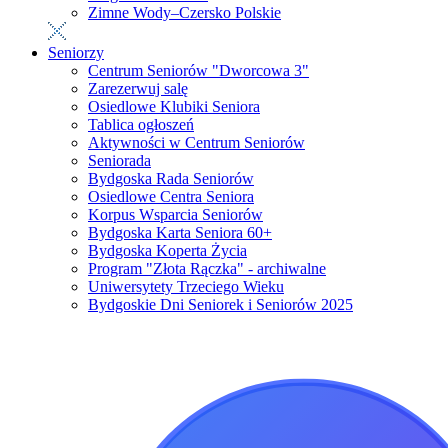
Zimne Wody–Czersko Polskie
Seniorzy
Centrum Seniorów "Dworcowa 3"
Zarezerwuj salę
Osiedlowe Klubiki Seniora
Tablica ogłoszeń
Aktywności w Centrum Seniorów
Seniorada
Bydgoska Rada Seniorów
Osiedlowe Centra Seniora
Korpus Wsparcia Seniorów
Bydgoska Karta Seniora 60+
Bydgoska Koperta Życia
Program "Złota Rączka" - archiwalne
Uniwersytety Trzeciego Wieku
Bydgoskie Dni Seniorek i Seniorów 2025