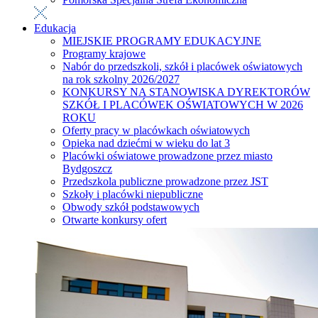
Edukacja
MIEJSKIE PROGRAMY EDUKACYJNE
Programy krajowe
Nabór do przedszkoli, szkół i placówek oświatowych
na rok szkolny 2026/2027
KONKURSY NA STANOWISKA DYREKTORÓW
SZKÓŁ I PLACÓWEK OŚWIATOWYCH W 2026
ROKU
Oferty pracy w placówkach oświatowych
Opieka nad dziećmi w wieku do lat 3
Placówki oświatowe prowadzone przez miasto
Bydgoszcz
Przedszkola publiczne prowadzone przez JST
Szkoły i placówki niepubliczne
Obwody szkół podstawowych
Otwarte konkursy ofert