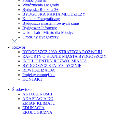
Pomoc prawna
Wyróżnienia i nagrody
Bydgoska Rodzina 3+
BYDGOSKA KARTA MŁODZIEŻY
Konkurs Fotograficzny
Bydgoszcz miastem równych szans
Bydgoszcz Informuje
Urban Lab - Miasto dla Młodych
Urodziny Bydgoszczy
Rozwój
BYDGOSZCZ 2030. STRATEGIA ROZWOJU
RAPORTY O STANIE MIASTA BYDGOSZCZY
INTELIGENTNY ROZWÓJ MIASTA
BYDGOSZCZ STATYSTYCZNIE
REWITALIZACJA
Projekty europejskie
KONTAKT
Środowisko
AKTUALNOŚCI
ADAPTACJA DO
ZMIAN KLIMATU
EDUKACJA
EKOLOGICZNA