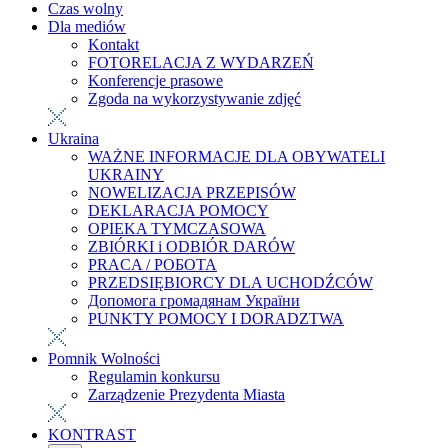
Czas wolny
Dla mediów
Kontakt
FOTORELACJA Z WYDARZEŃ
Konferencje prasowe
Zgoda na wykorzystywanie zdjęć
Ukraina
WAŻNE INFORMACJE DLA OBYWATELI
UKRAINY
NOWELIZACJA PRZEPISÓW
DEKLARACJA POMOCY
OPIEKA TYMCZASOWA
ZBIÓRKI i ODBIÓR DARÓW
PRACA / РОБОТА
PRZEDSIĘBIORCY DLA UCHODŹCÓW
Допомога громадянам України
PUNKTY POMOCY I DORADZTWA
Pomnik Wolności
Regulamin konkursu
Zarządzenie Prezydenta Miasta
KONTRAST