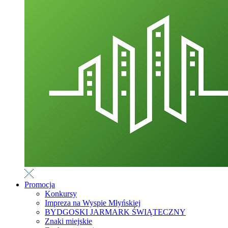
Promocja
Konkursy
Impreza na Wyspie Młyńskiej
BYDGOSKI JARMARK ŚWIĄTECZNY
Znaki miejskie