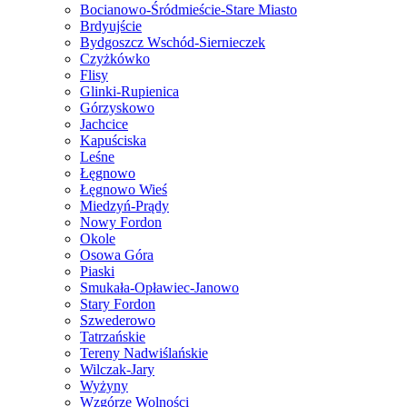
Bocianowo-Śródmieście-Stare Miasto
Brdyujście
Bydgoszcz Wschód-Siernieczek
Czyżkówko
Flisy
Glinki-Rupienica
Górzyskowo
Jachcice
Kapuściska
Leśne
Łęgnowo
Łęgnowo Wieś
Miedzyń-Prądy
Nowy Fordon
Okole
Osowa Góra
Piaski
Smukała-Opławiec-Janowo
Stary Fordon
Szwederowo
Tatrzańskie
Tereny Nadwiślańskie
Wilczak-Jary
Wyżyny
Wzgórze Wolności