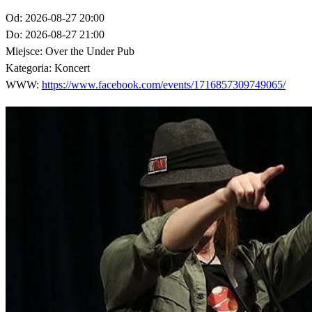
Od:
2026-08-27 20:00
Do:
2026-08-27 21:00
Miejsce:
Over the Under Pub
Kategoria:
Koncert
WWW:
https://www.facebook.com/events/1716857309749065/