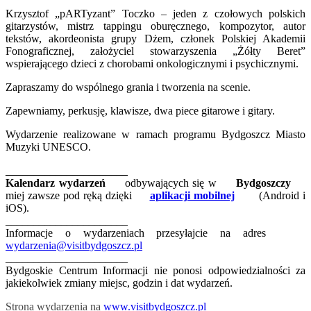
Krzysztof „pARTyzant” Toczko – jeden z czołowych polskich
gitarzystów, mistrz tappingu oburęcznego, kompozytor, autor
tekstów, akordeonista grupy Dżem, członek Polskiej Akademii
Fonograficznej, założyciel stowarzyszenia „Żółty Beret”
wspierającego dzieci z chorobami onkologicznymi i psychicznymi.
Zapraszamy do wspólnego grania i tworzenia na scenie.
Zapewniamy, perkusję, klawisze, dwa piece gitarowe i gitary.
Wydarzenie realizowane w ramach programu Bydgoszcz Miasto
Muzyki UNESCO.
______________________
Kalendarz wydarzeń
odbywających się w
Bydgoszczy
miej zawsze pod ręką dzięki
aplikacji mobilnej
(Android i
iOS).
______________________
Informacje o wydarzeniach przesyłajcie na adres
wydarzenia@visitbydgoszcz.pl
______________________
Bydgoskie Centrum Informacji nie ponosi odpowiedzialności za
jakiekolwiek zmiany miejsc, godzin i dat wydarzeń.
Strona wydarzenia na
www.visitbydgoszcz.pl