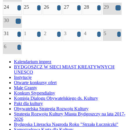
24
25
26
27
28
29
2
4
3
8
8
16
30
14
31
1
2
3
4
5
3
2
2
2
2
4
6
4
Kalendarium imprez
BYDGOSZCZ W SIECI MIAST KREATYWNYCH
UNESCO
Instytucje
Otwarte konkursy ofert
Małe Granty
Konkurs Stypendialny
Komisja Dialogu Obywatelskiego ds. Kultury
Pakt dla kultury
Obywatelska Strategia Rozwoju Kultury
Strategia Rozwoju Kultury Miasta Bydgoszczy na lata 2017-
2026
Bydgoska Literacka Nagroda Roku "Strzała Łuczniczki"
Samorządowa Karta dla Kultury