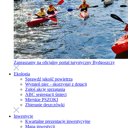
Zapraszamy na oficjalny portal turystyczny Bydgoszczy
Ekologia
Sprawdź jakość powietrza
Wymień piec - skorzystaj z dotacji
Zgłoś akcję sprzątania
ABC segregacji śmieci
Miejskie PSZOKI
Zbieranie deszczówki
Inwestycje
Kwartalne prezentacje inwestycyjne
Mapa inwestycji