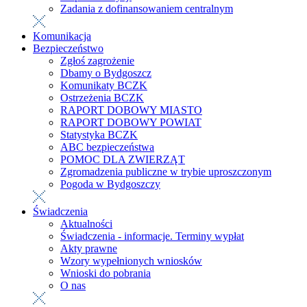
Zadania z dofinansowaniem centralnym
Komunikacja
Bezpieczeństwo
Zgłoś zagrożenie
Dbamy o Bydgoszcz
Komunikaty BCZK
Ostrzeżenia BCZK
RAPORT DOBOWY MIASTO
RAPORT DOBOWY POWIAT
Statystyka BCZK
ABC bezpieczeństwa
POMOC DLA ZWIERZĄT
Zgromadzenia publiczne w trybie uproszczonym
Pogoda w Bydgoszczy
Świadczenia
Aktualności
Świadczenia - informacje. Terminy wypłat
Akty prawne
Wzory wypełnionych wniosków
Wnioski do pobrania
O nas