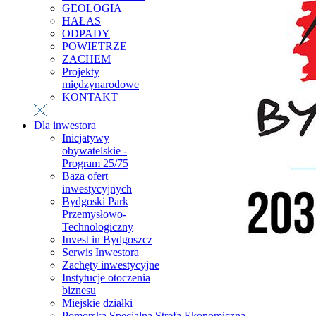
GEOLOGIA
HAŁAS
ODPADY
POWIETRZE
ZACHEM
Projekty
międzynarodowe
KONTAKT
Dla inwestora
Inicjatywy
obywatelskie -
Program 25/75
Baza ofert
inwestycyjnych
Bydgoski Park
Przemysłowo-
Technologiczny
Invest in Bydgoszcz
Serwis Inwestora
Zachęty inwestycyjne
Instytucje otoczenia
biznesu
Miejskie działki
Pomorska Specjalna Strefa Ekonomiczna