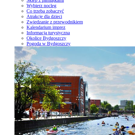
Sklep z pamiątkami
Wybierz nocleg
Co trzeba zobaczyć
Atrakcje dla dzieci
Zwiedzanie z przewodnikiem
Kalendarium imprez
Informacja turystyczna
Okolice Bydgoszczy
Pogoda w Bydgoszczy