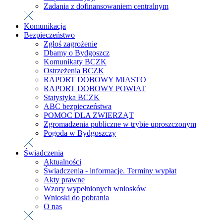
Zadania z dofinansowaniem centralnym
Komunikacja
Bezpieczeństwo
Zgłoś zagrożenie
Dbamy o Bydgoszcz
Komunikaty BCZK
Ostrzeżenia BCZK
RAPORT DOBOWY MIASTO
RAPORT DOBOWY POWIAT
Statystyka BCZK
ABC bezpieczeństwa
POMOC DLA ZWIERZĄT
Zgromadzenia publiczne w trybie uproszczonym
Pogoda w Bydgoszczy
Świadczenia
Aktualności
Świadczenia - informacje. Terminy wypłat
Akty prawne
Wzory wypełnionych wniosków
Wnioski do pobrania
O nas