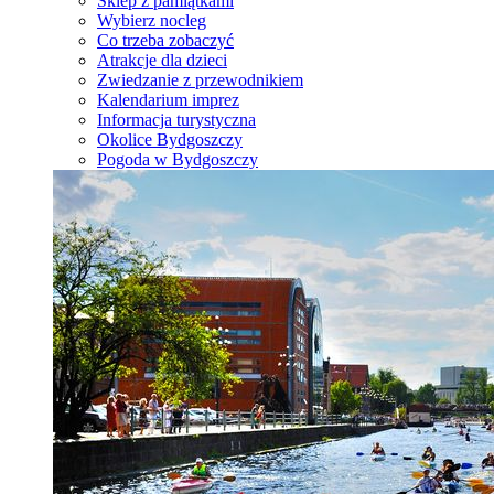
Sklep z pamiątkami
Wybierz nocleg
Co trzeba zobaczyć
Atrakcje dla dzieci
Zwiedzanie z przewodnikiem
Kalendarium imprez
Informacja turystyczna
Okolice Bydgoszczy
Pogoda w Bydgoszczy