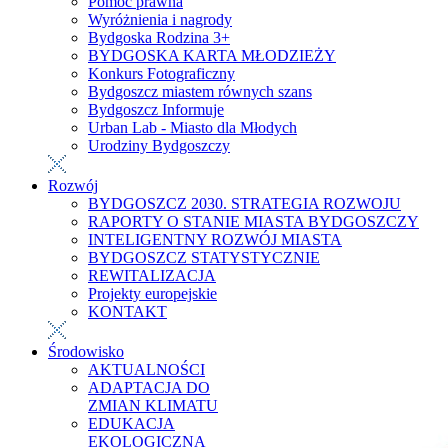
Pomoc prawna
Wyróżnienia i nagrody
Bydgoska Rodzina 3+
BYDGOSKA KARTA MŁODZIEŻY
Konkurs Fotograficzny
Bydgoszcz miastem równych szans
Bydgoszcz Informuje
Urban Lab - Miasto dla Młodych
Urodziny Bydgoszczy
Rozwój
BYDGOSZCZ 2030. STRATEGIA ROZWOJU
RAPORTY O STANIE MIASTA BYDGOSZCZY
INTELIGENTNY ROZWÓJ MIASTA
BYDGOSZCZ STATYSTYCZNIE
REWITALIZACJA
Projekty europejskie
KONTAKT
Środowisko
AKTUALNOŚCI
ADAPTACJA DO
ZMIAN KLIMATU
EDUKACJA
EKOLOGICZNA