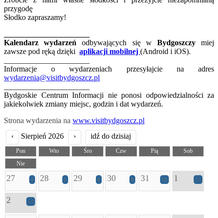
przygodę
Słodko zapraszamy!
______________________
Kalendarz wydarzeń
odbywających się w
Bydgoszczy
miej
zawsze pod ręką dzięki
aplikacji mobilnej
(Android i iOS).
______________________
Informacje o wydarzeniach przesyłajcie na adres
wydarzenia@visitbydgoszcz.pl
______________________
Bydgoskie Centrum Informacji nie ponosi odpowiedzialności za
jakiekolwiek zmiany miejsc, godzin i dat wydarzeń.
Strona wydarzenia na
www.visitbydgoszcz.pl
‹
Sierpień 2026
›
idź do dzisiaj
Pon
Wto
Śro
Czw
Pią
Sob
Nie
27
28
29
30
31
1
4
5
6
8
15
15
2
13