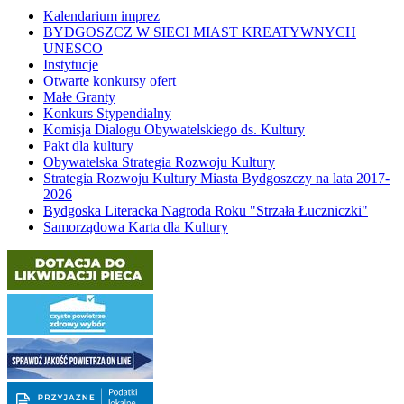
Kalendarium imprez
BYDGOSZCZ W SIECI MIAST KREATYWNYCH
UNESCO
Instytucje
Otwarte konkursy ofert
Małe Granty
Konkurs Stypendialny
Komisja Dialogu Obywatelskiego ds. Kultury
Pakt dla kultury
Obywatelska Strategia Rozwoju Kultury
Strategia Rozwoju Kultury Miasta Bydgoszczy na lata 2017-
2026
Bydgoska Literacka Nagroda Roku "Strzała Łuczniczki"
Samorządowa Karta dla Kultury