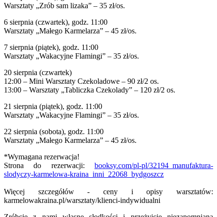
Warsztaty „Zrób sam lizaka” – 35 zł/os.
6 sierpnia (czwartek), godz. 11:00
Warsztaty „Małego Karmelarza” – 45 zł/os.
7 sierpnia (piątek), godz. 11:00
Warsztaty „Wakacyjne Flamingi” – 35 zł/os.
20 sierpnia (czwartek)
12:00 – Mini Warsztaty Czekoladowe – 90 zł/2 os.
13:00 – Warsztaty „Tabliczka Czekolady” – 120 zł/2 os.
21 sierpnia (piątek), godz. 11:00
Warsztaty „Wakacyjne Flamingi” – 35 zł/os.
22 sierpnia (sobota), godz. 11:00
Warsztaty „Małego Karmelarza” – 45 zł/os.
*Wymagana rezerwacja!
Strona do rezerwacji:
booksy.com/pl-pl/32194_manufaktura-
slodyczy-karmelowa-kraina_inni_22068_bydgoszcz
Więcej szczegółów - ceny i opisy warsztatów:
karmelowakraina.pl/warsztaty/klienci-indywidualni
Zróbcie z nami własne słodkości i przeżyjcie niezapomnianą