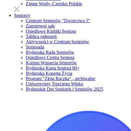
Zimne Wody–Czersko Polskie
Seniorzy
Centrum Seniorów "Dworcowa 3"
Zarezerwuj salę
Osiedlowe Klubiki Seniora
Tablica ogłoszeń
Aktywności w Centrum Seniorów
Seniorada
Bydgoska Rada Seniorów
Osiedlowe Centra Seniora
Korpus Wsparcia Seniorów
Bydgoska Karta Seniora 60+
Bydgoska Koperta Życia
Program "Złota Rączka" - archiwalne
Uniwersytety Trzeciego Wieku
Bydgoskie Dni Seniorek i Seniorów 2025