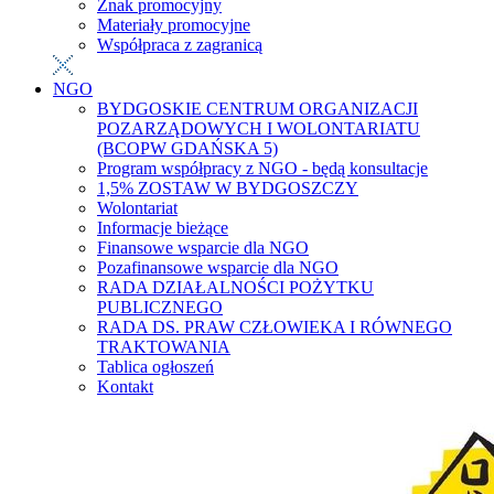
Znak promocyjny
Materiały promocyjne
Współpraca z zagranicą
NGO
BYDGOSKIE CENTRUM ORGANIZACJI
POZARZĄDOWYCH I WOLONTARIATU
(BCOPW GDAŃSKA 5)
Program współpracy z NGO - będą konsultacje
1,5% ZOSTAW W BYDGOSZCZY
Wolontariat
Informacje bieżące
Finansowe wsparcie dla NGO
Pozafinansowe wsparcie dla NGO
RADA DZIAŁALNOŚCI POŻYTKU
PUBLICZNEGO
RADA DS. PRAW CZŁOWIEKA I RÓWNEGO
TRAKTOWANIA
Tablica ogłoszeń
Kontakt