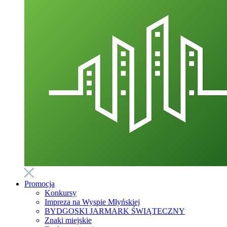
Promocja
Konkursy
Impreza na Wyspie Młyńskiej
BYDGOSKI JARMARK ŚWIĄTECZNY
Znaki miejskie