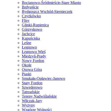
Bocianowo-Śródmieście-Stare Miasto
Brdyujście
Bydgoszcz Wschód-Siernieczek
Czyżkówko
Flisy
Glinki-Rupienica
Górzyskowo
Jachcice
Kapuściska
Leśne
Łęgnowo
Łęgnowo Wieś
Miedzyń-Prądy
Nowy Fordon
Okole
Osowa Góra
Piaski
Smukała-Opławiec-Janowo
Stary Fordon
Szwederowo
Tatrzańskie
Tereny Nadwiślańskie
Wilczak-Jary
Wyżyny
Wzgórze Wolności