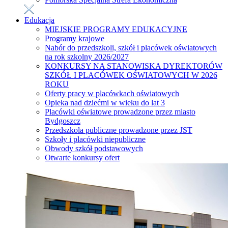
Edukacja
MIEJSKIE PROGRAMY EDUKACYJNE
Programy krajowe
Nabór do przedszkoli, szkół i placówek oświatowych
na rok szkolny 2026/2027
KONKURSY NA STANOWISKA DYREKTORÓW
SZKÓŁ I PLACÓWEK OŚWIATOWYCH W 2026
ROKU
Oferty pracy w placówkach oświatowych
Opieka nad dziećmi w wieku do lat 3
Placówki oświatowe prowadzone przez miasto
Bydgoszcz
Przedszkola publiczne prowadzone przez JST
Szkoły i placówki niepubliczne
Obwody szkół podstawowych
Otwarte konkursy ofert