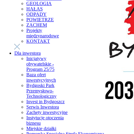
GEOLOGIA
HAŁAS
ODPADY
POWIETRZE
ZACHEM
Projekty
międzynarodowe
KONTAKT
Dla inwestora
Inicjatywy
obywatelskie -
Program 25/75
Baza ofert
inwestycyjnych
Bydgoski Park
Przemysłowo-
Technologiczny
Invest in Bydgoszcz
Serwis Inwestora
Zachęty inwestycyjne
Instytucje otoczenia
biznesu
Miejskie działki
Pomorska Specjalna Strefa Ekonomiczna