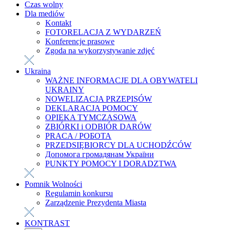
Czas wolny
Dla mediów
Kontakt
FOTORELACJA Z WYDARZEŃ
Konferencje prasowe
Zgoda na wykorzystywanie zdjęć
Ukraina
WAŻNE INFORMACJE DLA OBYWATELI
UKRAINY
NOWELIZACJA PRZEPISÓW
DEKLARACJA POMOCY
OPIEKA TYMCZASOWA
ZBIÓRKI i ODBIÓR DARÓW
PRACA / РОБОТА
PRZEDSIĘBIORCY DLA UCHODŹCÓW
Допомога громадянам України
PUNKTY POMOCY I DORADZTWA
Pomnik Wolności
Regulamin konkursu
Zarządzenie Prezydenta Miasta
KONTRAST