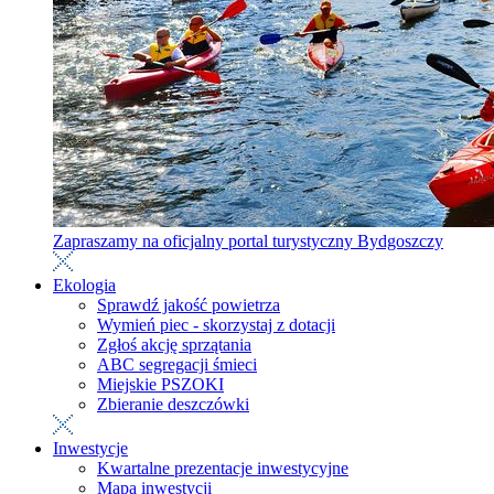
Zapraszamy na oficjalny portal turystyczny Bydgoszczy
Ekologia
Sprawdź jakość powietrza
Wymień piec - skorzystaj z dotacji
Zgłoś akcję sprzątania
ABC segregacji śmieci
Miejskie PSZOKI
Zbieranie deszczówki
Inwestycje
Kwartalne prezentacje inwestycyjne
Mapa inwestycji