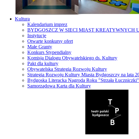
Kultura
Kalendarium imprez
BYDGOSZCZ W SIECI MIAST KREATYWNYCH 
Instytucje
Otwarte konkursy ofert
Małe Granty
Konkurs Stypendialny
Komisja Dialogu Obywatelskiego ds. Kultury
Pakt dla kultury
Obywatelska Strategia Rozwoju Kultury
Strategia Rozwoju Kultury Miasta Bydgoszczy na lata 
Bydgoska Literacka Nagroda Roku "Strzała Łuczniczki"
Samorządowa Karta dla Kultury