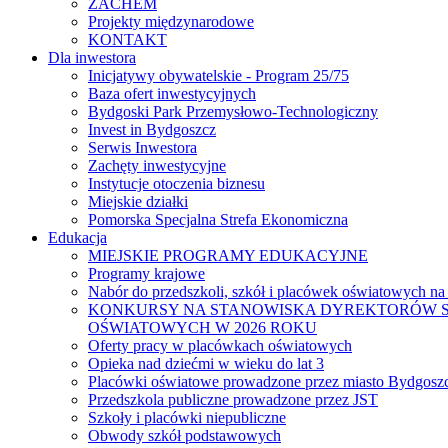
ZACHEM
Projekty międzynarodowe
KONTAKT
Dla inwestora
Inicjatywy obywatelskie - Program 25/75
Baza ofert inwestycyjnych
Bydgoski Park Przemysłowo-Technologiczny
Invest in Bydgoszcz
Serwis Inwestora
Zachęty inwestycyjne
Instytucje otoczenia biznesu
Miejskie działki
Pomorska Specjalna Strefa Ekonomiczna
Edukacja
MIEJSKIE PROGRAMY EDUKACYJNE
Programy krajowe
Nabór do przedszkoli, szkół i placówek oświatowych na
KONKURSY NA STANOWISKA DYREKTORÓW S
OŚWIATOWYCH W 2026 ROKU
Oferty pracy w placówkach oświatowych
Opieka nad dziećmi w wieku do lat 3
Placówki oświatowe prowadzone przez miasto Bydgosz
Przedszkola publiczne prowadzone przez JST
Szkoły i placówki niepubliczne
Obwody szkół podstawowych