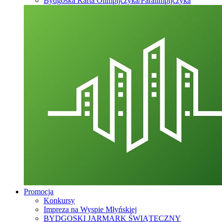
Bydgoska Karta Olimpijczyka/Paralimpijczyka
Promocja
Konkursy
Impreza na Wyspie Młyńskiej
BYDGOSKI JARMARK ŚWIĄTECZNY