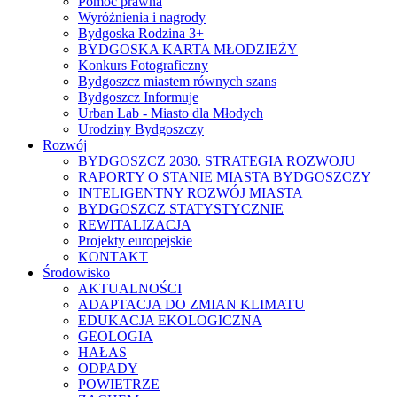
Pomoc prawna
Wyróżnienia i nagrody
Bydgoska Rodzina 3+
BYDGOSKA KARTA MŁODZIEŻY
Konkurs Fotograficzny
Bydgoszcz miastem równych szans
Bydgoszcz Informuje
Urban Lab - Miasto dla Młodych
Urodziny Bydgoszczy
Rozwój
BYDGOSZCZ 2030. STRATEGIA ROZWOJU
RAPORTY O STANIE MIASTA BYDGOSZCZY
INTELIGENTNY ROZWÓJ MIASTA
BYDGOSZCZ STATYSTYCZNIE
REWITALIZACJA
Projekty europejskie
KONTAKT
Środowisko
AKTUALNOŚCI
ADAPTACJA DO ZMIAN KLIMATU
EDUKACJA EKOLOGICZNA
GEOLOGIA
HAŁAS
ODPADY
POWIETRZE