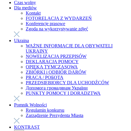
Czas wolny
Dla mediów
Kontakt
FOTORELACJA Z WYDARZEŃ
Konferencje prasowe
Zgoda na wykorzystywanie zdjęć
Ukraina
WAŻNE INFORMACJE DLA OBYWATELI
UKRAINY
NOWELIZACJA PRZEPISÓW
DEKLARACJA POMOCY
OPIEKA TYMCZASOWA
ZBIÓRKI i ODBIÓR DARÓW
PRACA / РОБОТА
PRZEDSIĘBIORCY DLA UCHODŹCÓW
Допомога громадянам України
PUNKTY POMOCY I DORADZTWA
Pomnik Wolności
Regulamin konkursu
Zarządzenie Prezydenta Miasta
KONTRAST