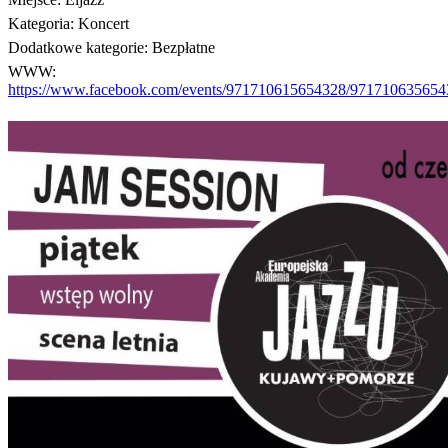
Kategoria:
Koncert
Dodatkowe kategorie:
Bezpłatne
WWW:
https://www.facebook.com/events/971710615654328/971710635654