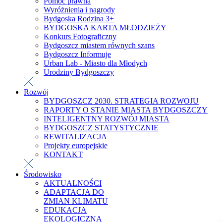
Pomoc prawna
Wyróżnienia i nagrody
Bydgoska Rodzina 3+
BYDGOSKA KARTA MŁODZIEŻY
Konkurs Fotograficzny
Bydgoszcz miastem równych szans
Bydgoszcz Informuje
Urban Lab - Miasto dla Młodych
Urodziny Bydgoszczy
Rozwój
BYDGOSZCZ 2030. STRATEGIA ROZWOJU
RAPORTY O STANIE MIASTA BYDGOSZCZY
INTELIGENTNY ROZWÓJ MIASTA
BYDGOSZCZ STATYSTYCZNIE
REWITALIZACJA
Projekty europejskie
KONTAKT
Środowisko
AKTUALNOŚCI
ADAPTACJA DO
ZMIAN KLIMATU
EDUKACJA
EKOLOGICZNA