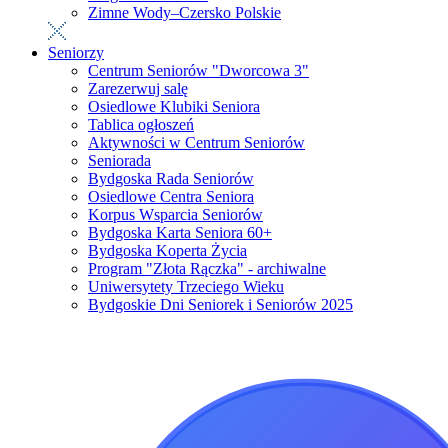
Zimne Wody–Czersko Polskie
Seniorzy
Centrum Seniorów "Dworcowa 3"
Zarezerwuj salę
Osiedlowe Klubiki Seniora
Tablica ogłoszeń
Aktywności w Centrum Seniorów
Seniorada
Bydgoska Rada Seniorów
Osiedlowe Centra Seniora
Korpus Wsparcia Seniorów
Bydgoska Karta Seniora 60+
Bydgoska Koperta Życia
Program "Złota Rączka" - archiwalne
Uniwersytety Trzeciego Wieku
Bydgoskie Dni Seniorek i Seniorów 2025