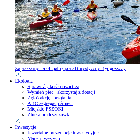
Zapraszamy na oficjalny portal turystyczny Bydgoszczy
Ekologia
Sprawdź jakość powietrza
Wymień piec - skorzystaj z dotacji
Zgłoś akcję sprzątania
ABC segregacji śmieci
Miejskie PSZOKI
Zbieranie deszczówki
Inwestycje
Kwartalne prezentacje inwestycyjne
Mapa inwestycji