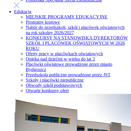
Edukacja
MIEJSKIE PROGRAMY EDUKACYJNE
Programy krajowe
Nabór do przedszkoli, szkół i placówek oświatowych
na rok szkolny 2026/2027
KONKURSY NA STANOWISKA DYREKTORÓW
SZKÓŁ I PLACÓWEK OŚWIATOWYCH W 2026
ROKU
Oferty pracy w placówkach oświatowych
Opieka nad dziećmi w wieku do lat 3
Placówki oświatowe prowadzone przez miasto
Bydgoszcz
Przedszkola publiczne prowadzone przez JST
Szkoły i placówki niepubliczne
Obwody szkół podstawowych
Otwarte konkursy ofert