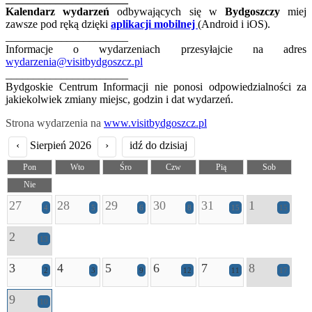
Kalendarz wydarzeń
odbywających się w
Bydgoszczy
miej
zawsze pod ręką dzięki
aplikacji mobilnej
(Android i iOS).
______________________
Informacje o wydarzeniach przesyłajcie na adres
wydarzenia@visitbydgoszcz.pl
______________________
Bydgoskie Centrum Informacji nie ponosi odpowiedzialności za
jakiekolwiek zmiany miejsc, godzin i dat wydarzeń.
Strona wydarzenia na
www.visitbydgoszcz.pl
‹
Sierpień 2026
›
idź do dzisiaj
Pon
Wto
Śro
Czw
Pią
Sob
Nie
27
28
29
30
31
1
4
5
6
8
15
15
2
13
3
4
5
6
7
8
2
3
9
12
11
17
9
10