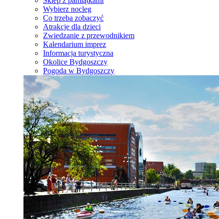
Sklep z pamiątkami
Wybierz nocleg
Co trzeba zobaczyć
Atrakcje dla dzieci
Zwiedzanie z przewodnikiem
Kalendarium imprez
Informacja turystyczna
Okolice Bydgoszczy
Pogoda w Bydgoszczy