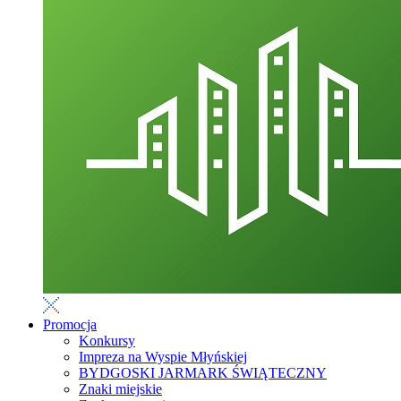
Promocja
Konkursy
Impreza na Wyspie Młyńskiej
BYDGOSKI JARMARK ŚWIĄTECZNY
Znaki miejskie