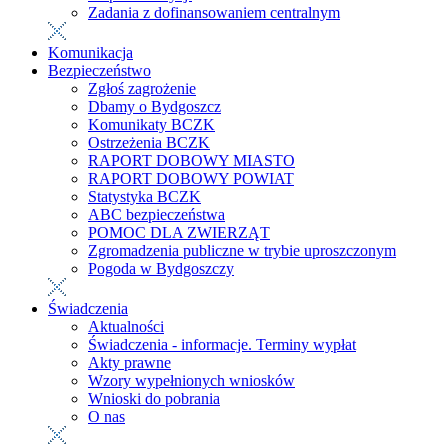
Zadania z dofinansowaniem centralnym
Komunikacja
Bezpieczeństwo
Zgłoś zagrożenie
Dbamy o Bydgoszcz
Komunikaty BCZK
Ostrzeżenia BCZK
RAPORT DOBOWY MIASTO
RAPORT DOBOWY POWIAT
Statystyka BCZK
ABC bezpieczeństwa
POMOC DLA ZWIERZĄT
Zgromadzenia publiczne w trybie uproszczonym
Pogoda w Bydgoszczy
Świadczenia
Aktualności
Świadczenia - informacje. Terminy wypłat
Akty prawne
Wzory wypełnionych wniosków
Wnioski do pobrania
O nas