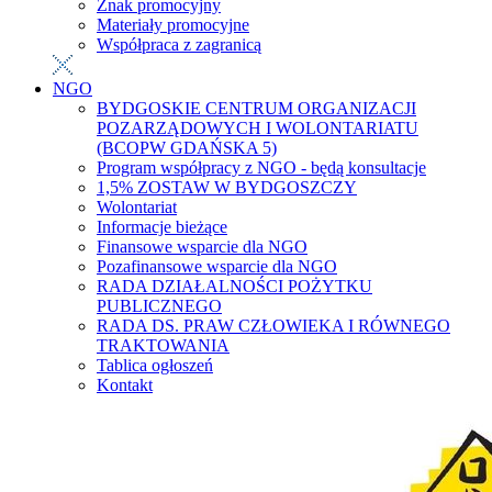
Znak promocyjny
Materiały promocyjne
Współpraca z zagranicą
NGO
BYDGOSKIE CENTRUM ORGANIZACJI
POZARZĄDOWYCH I WOLONTARIATU
(BCOPW GDAŃSKA 5)
Program współpracy z NGO - będą konsultacje
1,5% ZOSTAW W BYDGOSZCZY
Wolontariat
Informacje bieżące
Finansowe wsparcie dla NGO
Pozafinansowe wsparcie dla NGO
RADA DZIAŁALNOŚCI POŻYTKU
PUBLICZNEGO
RADA DS. PRAW CZŁOWIEKA I RÓWNEGO
TRAKTOWANIA
Tablica ogłoszeń
Kontakt