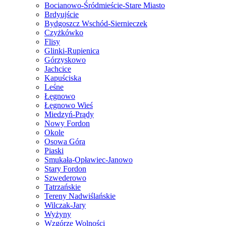
Bocianowo-Śródmieście-Stare Miasto
Brdyujście
Bydgoszcz Wschód-Siernieczek
Czyżkówko
Flisy
Glinki-Rupienica
Górzyskowo
Jachcice
Kapuściska
Leśne
Łęgnowo
Łęgnowo Wieś
Miedzyń-Prądy
Nowy Fordon
Okole
Osowa Góra
Piaski
Smukała-Opławiec-Janowo
Stary Fordon
Szwederowo
Tatrzańskie
Tereny Nadwiślańskie
Wilczak-Jary
Wyżyny
Wzgórze Wolności