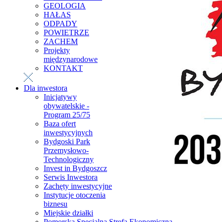
GEOLOGIA
HAŁAS
ODPADY
POWIETRZE
ZACHEM
Projekty
międzynarodowe
KONTAKT
Dla inwestora
Inicjatywy
obywatelskie -
Program 25/75
Baza ofert
inwestycyjnych
Bydgoski Park
Przemysłowo-
Technologiczny
Invest in Bydgoszcz
Serwis Inwestora
Zachęty inwestycyjne
Instytucje otoczenia
biznesu
Miejskie działki
Pomorska Specjalna Strefa Ekonomiczna