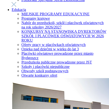
Edukacja
MIEJSKIE PROGRAMY EDUKACYJNE
Programy krajowe
Nabór do przedszkoli, szkół i placówek oświatowych
na rok szkolny 2026/2027
KONKURSY NA STANOWISKA DYREKTORÓW
SZKÓŁ I PLACÓWEK OŚWIATOWYCH W 2026
ROKU
Oferty pracy w placówkach oświatowych
Opieka nad dziećmi w wieku do lat 3
Placówki oświatowe prowadzone przez miasto
Bydgoszcz
Przedszkola publiczne prowadzone przez JST
Szkoły i placówki niepubliczne
Obwody szkół podstawowych
Otwarte konkursy ofert