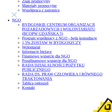
Znak promocyjny
Materiały promocyjne
Współpraca z zagranicą
NGO
BYDGOSKIE CENTRUM ORGANIZACJI
POZARZĄDOWYCH I WOLONTARIATU
(BCOPW GDAŃSKA 5)
Program współpracy z NGO - będą konsultacje
1,5% ZOSTAW W BYDGOSZCZY
Wolontariat
Informacje bieżące
Finansowe wsparcie dla NGO
Pozafinansowe wsparcie dla NGO
RADA DZIAŁALNOŚCI POŻYTKU
PUBLICZNEGO
RADA DS. PRAW CZŁOWIEKA I RÓWNEGO
TRAKTOWANIA
Tablica ogłoszeń
Kontakt