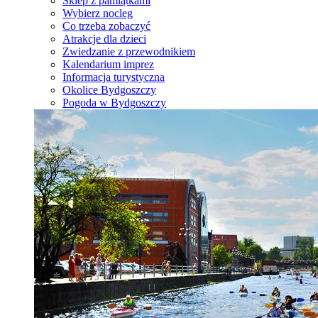
Sklep z pamiątkami
Wybierz nocleg
Co trzeba zobaczyć
Atrakcje dla dzieci
Zwiedzanie z przewodnikiem
Kalendarium imprez
Informacja turystyczna
Okolice Bydgoszczy
Pogoda w Bydgoszczy