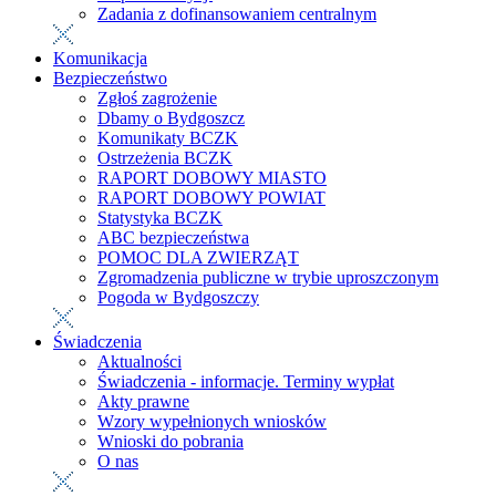
Zadania z dofinansowaniem centralnym
Komunikacja
Bezpieczeństwo
Zgłoś zagrożenie
Dbamy o Bydgoszcz
Komunikaty BCZK
Ostrzeżenia BCZK
RAPORT DOBOWY MIASTO
RAPORT DOBOWY POWIAT
Statystyka BCZK
ABC bezpieczeństwa
POMOC DLA ZWIERZĄT
Zgromadzenia publiczne w trybie uproszczonym
Pogoda w Bydgoszczy
Świadczenia
Aktualności
Świadczenia - informacje. Terminy wypłat
Akty prawne
Wzory wypełnionych wniosków
Wnioski do pobrania
O nas