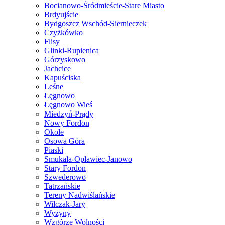
Bocianowo-Śródmieście-Stare Miasto
Brdyujście
Bydgoszcz Wschód-Siernieczek
Czyżkówko
Flisy
Glinki-Rupienica
Górzyskowo
Jachcice
Kapuściska
Leśne
Łęgnowo
Łęgnowo Wieś
Miedzyń-Prądy
Nowy Fordon
Okole
Osowa Góra
Piaski
Smukała-Opławiec-Janowo
Stary Fordon
Szwederowo
Tatrzańskie
Tereny Nadwiślańskie
Wilczak-Jary
Wyżyny
Wzgórze Wolności