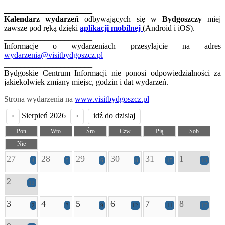
______________________
Kalendarz wydarzeń
odbywających się w
Bydgoszczy
miej
zawsze pod ręką dzięki
aplikacji mobilnej
(Android i iOS).
______________________
Informacje o wydarzeniach przesyłajcie na adres
wydarzenia@visitbydgoszcz.pl
______________________
Bydgoskie Centrum Informacji nie ponosi odpowiedzialności za
jakiekolwiek zmiany miejsc, godzin i dat wydarzeń.
Strona wydarzenia na
www.visitbydgoszcz.pl
‹
Sierpień 2026
›
idź do dzisiaj
Pon
Wto
Śro
Czw
Pią
Sob
Nie
27
28
29
30
31
1
4
5
6
8
15
15
2
13
3
4
5
6
7
8
2
3
9
12
11
17