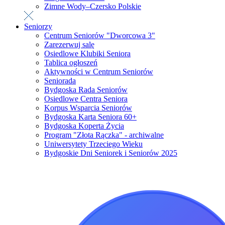
Zimne Wody–Czersko Polskie
Seniorzy
Centrum Seniorów "Dworcowa 3"
Zarezerwuj salę
Osiedlowe Klubiki Seniora
Tablica ogłoszeń
Aktywności w Centrum Seniorów
Seniorada
Bydgoska Rada Seniorów
Osiedlowe Centra Seniora
Korpus Wsparcia Seniorów
Bydgoska Karta Seniora 60+
Bydgoska Koperta Życia
Program "Złota Rączka" - archiwalne
Uniwersytety Trzeciego Wieku
Bydgoskie Dni Seniorek i Seniorów 2025