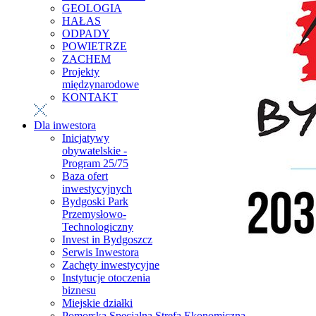
GEOLOGIA
HAŁAS
ODPADY
POWIETRZE
ZACHEM
Projekty
międzynarodowe
KONTAKT
Dla inwestora
Inicjatywy
obywatelskie -
Program 25/75
Baza ofert
inwestycyjnych
Bydgoski Park
Przemysłowo-
Technologiczny
Invest in Bydgoszcz
Serwis Inwestora
Zachęty inwestycyjne
Instytucje otoczenia
biznesu
Miejskie działki
Pomorska Specjalna Strefa Ekonomiczna