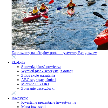
Zapraszamy na oficjalny portal turystyczny Bydgoszczy
Ekologia
Sprawdź jakość powietrza
Wymień piec - skorzystaj z dotacji
Zgłoś akcję sprzątania
ABC segregacji śmieci
Miejskie PSZOKI
Zbieranie deszczówki
Inwestycje
Kwartalne prezentacje inwestycyjne
Mapa inwestycji