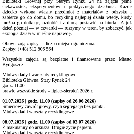
Biblioteki Głównej przy Starym Rynku 24 na zajęcia pełne
ciekawostek, eksperymentów i praktycznego działania. Każde
dziecko wykona własny przedmiot z materiałów z odzysku i
zabierze go do domu, bo recykling najlepiej działa wtedy, kiedy
można go dotknąć, ozdobić i z dumą postawić na biurku. A już
dzień później — w czwartki — ruszymy w teren, by zobaczyć, jak
ekologia działa w mieście naprawdę.
Obowiązują zapisy — liczba miejsc ograniczona.
Zapisy: (+48) 512 806 564
Wszystkie zajęcia są bezpłatne i finansowane przez Miasto
Bydgoszcz.
Miniwykłady i warsztaty recyklingowe
Biblioteka Główna, Stary Rynek 24
godz. 11:00
prawie wszystkie środy – lipiec–sierpień 2026 r.
01.07.2026 | godz. 11.00 (zapisy od 26.06.2026)
Śmieciowy zawrót głowy, czyli segregacja bez paniki.
Miniwykład i warsztaty recyklingowe
08.07.2026 | godz. 11.00 (zapisy od 03.07.2026)
Z makulatury do arkusza. Drugie życie papieru.
Miniwykład i warsztaty recyklingowe