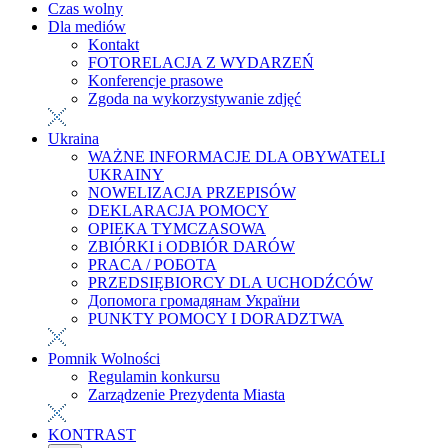
Czas wolny
Dla mediów
Kontakt
FOTORELACJA Z WYDARZEŃ
Konferencje prasowe
Zgoda na wykorzystywanie zdjęć
Ukraina
WAŻNE INFORMACJE DLA OBYWATELI
UKRAINY
NOWELIZACJA PRZEPISÓW
DEKLARACJA POMOCY
OPIEKA TYMCZASOWA
ZBIÓRKI i ODBIÓR DARÓW
PRACA / РОБОТА
PRZEDSIĘBIORCY DLA UCHODŹCÓW
Допомога громадянам України
PUNKTY POMOCY I DORADZTWA
Pomnik Wolności
Regulamin konkursu
Zarządzenie Prezydenta Miasta
KONTRAST