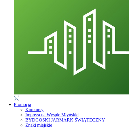
Promocja
Konkursy
Impreza na Wyspie Młyńskiej
BYDGOSKI JARMARK ŚWIĄTECZNY
Znaki miejskie