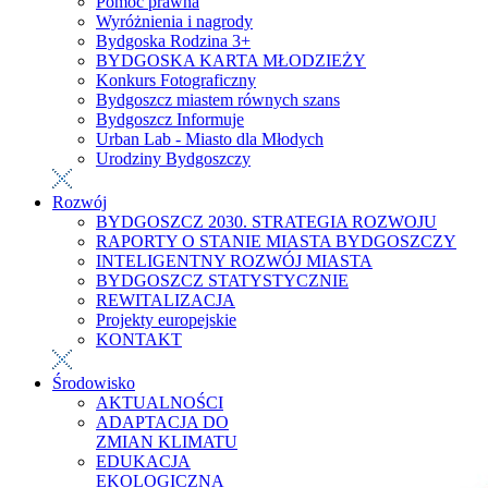
Pomoc prawna
Wyróżnienia i nagrody
Bydgoska Rodzina 3+
BYDGOSKA KARTA MŁODZIEŻY
Konkurs Fotograficzny
Bydgoszcz miastem równych szans
Bydgoszcz Informuje
Urban Lab - Miasto dla Młodych
Urodziny Bydgoszczy
Rozwój
BYDGOSZCZ 2030. STRATEGIA ROZWOJU
RAPORTY O STANIE MIASTA BYDGOSZCZY
INTELIGENTNY ROZWÓJ MIASTA
BYDGOSZCZ STATYSTYCZNIE
REWITALIZACJA
Projekty europejskie
KONTAKT
Środowisko
AKTUALNOŚCI
ADAPTACJA DO
ZMIAN KLIMATU
EDUKACJA
EKOLOGICZNA