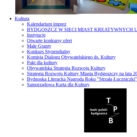
Kultura
Kalendarium imprez
BYDGOSZCZ W SIECI MIAST KREATYWNYCH 
Instytucje
Otwarte konkursy ofert
Małe Granty
Konkurs Stypendialny
Komisja Dialogu Obywatelskiego ds. Kultury
Pakt dla kultury
Obywatelska Strategia Rozwoju Kultury
Strategia Rozwoju Kultury Miasta Bydgoszczy na lata 
Bydgoska Literacka Nagroda Roku "Strzała Łuczniczki"
Samorządowa Karta dla Kultury