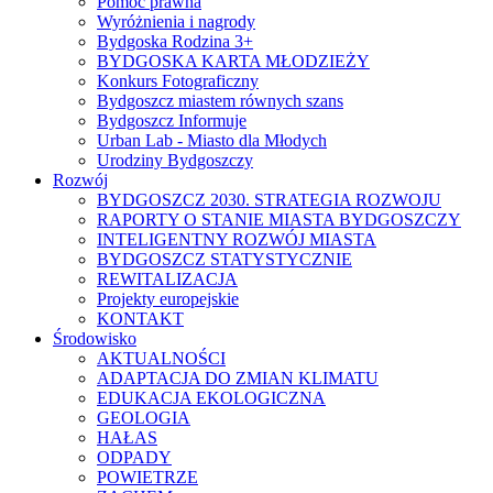
Pomoc prawna
Wyróżnienia i nagrody
Bydgoska Rodzina 3+
BYDGOSKA KARTA MŁODZIEŻY
Konkurs Fotograficzny
Bydgoszcz miastem równych szans
Bydgoszcz Informuje
Urban Lab - Miasto dla Młodych
Urodziny Bydgoszczy
Rozwój
BYDGOSZCZ 2030. STRATEGIA ROZWOJU
RAPORTY O STANIE MIASTA BYDGOSZCZY
INTELIGENTNY ROZWÓJ MIASTA
BYDGOSZCZ STATYSTYCZNIE
REWITALIZACJA
Projekty europejskie
KONTAKT
Środowisko
AKTUALNOŚCI
ADAPTACJA DO ZMIAN KLIMATU
EDUKACJA EKOLOGICZNA
GEOLOGIA
HAŁAS
ODPADY
POWIETRZE