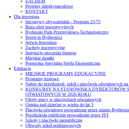
ZACHEM
Projekty międzynarodowe
KONTAKT
Dla inwestora
Inicjatywy obywatelskie - Program 25/75
Baza ofert inwestycyjnych
Bydgoski Park Przemysłowo-Technologiczny
Invest in Bydgoszcz
Serwis Inwestora
Zachęty inwestycyjne
Instytucje otoczenia biznesu
Miejskie działki
Pomorska Specjalna Strefa Ekonomiczna
Edukacja
MIEJSKIE PROGRAMY EDUKACYJNE
Programy krajowe
Nabór do przedszkoli, szkół i placówek oświatowych na
KONKURSY NA STANOWISKA DYREKTORÓW S
OŚWIATOWYCH W 2026 ROKU
Oferty pracy w placówkach oświatowych
Opieka nad dziećmi w wieku do lat 3
Placówki oświatowe prowadzone przez miasto Bydgosz
Przedszkola publiczne prowadzone przez JST
Szkoły i placówki niepubliczne
Obwody szkół podstawowych