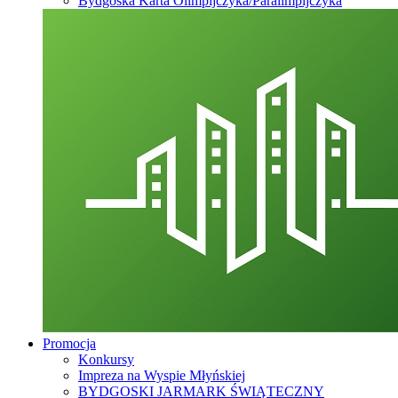
Bydgoska Karta Olimpijczyka/Paralimpijczyka
Promocja
Konkursy
Impreza na Wyspie Młyńskiej
BYDGOSKI JARMARK ŚWIĄTECZNY