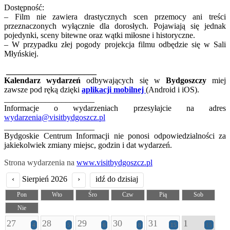
Dostępność:
– Film nie zawiera drastycznych scen przemocy ani treści
przeznaczonych wyłącznie dla dorosłych. Pojawiają się jednak
pojedynki, sceny bitewne oraz wątki miłosne i historyczne.
– W przypadku złej pogody projekcja filmu odbędzie się w Sali
Młyńskiej.
______________________
Kalendarz wydarzeń
odbywających się w
Bydgoszczy
miej
zawsze pod ręką dzięki
aplikacji mobilnej
(Android i iOS).
______________________
Informacje o wydarzeniach przesyłajcie na adres
wydarzenia@visitbydgoszcz.pl
______________________
Bydgoskie Centrum Informacji nie ponosi odpowiedzialności za
jakiekolwiek zmiany miejsc, godzin i dat wydarzeń.
Strona wydarzenia na
www.visitbydgoszcz.pl
‹
Sierpień 2026
›
idź do dzisiaj
Pon
Wto
Śro
Czw
Pią
Sob
Nie
27
28
29
30
31
1
4
5
6
8
15
15