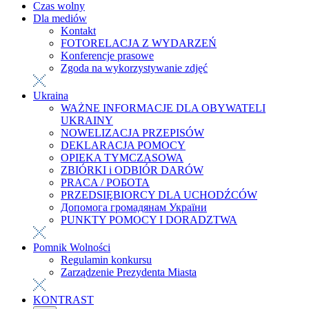
Czas wolny
Dla mediów
Kontakt
FOTORELACJA Z WYDARZEŃ
Konferencje prasowe
Zgoda na wykorzystywanie zdjęć
Ukraina
WAŻNE INFORMACJE DLA OBYWATELI
UKRAINY
NOWELIZACJA PRZEPISÓW
DEKLARACJA POMOCY
OPIEKA TYMCZASOWA
ZBIÓRKI i ODBIÓR DARÓW
PRACA / РОБОТА
PRZEDSIĘBIORCY DLA UCHODŹCÓW
Допомога громадянам України
PUNKTY POMOCY I DORADZTWA
Pomnik Wolności
Regulamin konkursu
Zarządzenie Prezydenta Miasta
KONTRAST