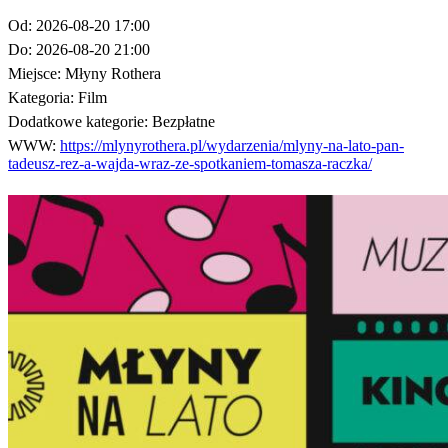
Od:
2026-08-20 17:00
Do:
2026-08-20 21:00
Miejsce:
Młyny Rothera
Kategoria:
Film
Dodatkowe kategorie:
Bezpłatne
WWW:
https://mlynyrothera.pl/wydarzenia/mlyny-na-lato-pan-
tadeusz-rez-a-wajda-wraz-ze-spotkaniem-tomasza-raczka/