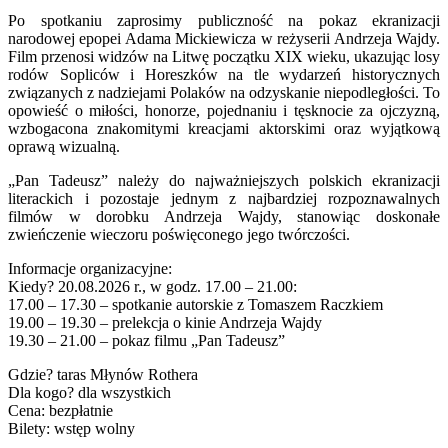
Po spotkaniu zaprosimy publiczność na pokaz ekranizacji
narodowej epopei Adama Mickiewicza w reżyserii Andrzeja Wajdy.
Film przenosi widzów na Litwę początku XIX wieku, ukazując losy
rodów Sopliców i Horeszków na tle wydarzeń historycznych
związanych z nadziejami Polaków na odzyskanie niepodległości. To
opowieść o miłości, honorze, pojednaniu i tęsknocie za ojczyzną,
wzbogacona znakomitymi kreacjami aktorskimi oraz wyjątkową
oprawą wizualną.
„Pan Tadeusz” należy do najważniejszych polskich ekranizacji
literackich i pozostaje jednym z najbardziej rozpoznawalnych
filmów w dorobku Andrzeja Wajdy, stanowiąc doskonałe
zwieńczenie wieczoru poświęconego jego twórczości.
Informacje organizacyjne:
Kiedy? 20.08.2026 r., w godz. 17.00 – 21.00:
17.00 – 17.30 – spotkanie autorskie z Tomaszem Raczkiem
19.00 – 19.30 – prelekcja o kinie Andrzeja Wajdy
19.30 – 21.00 – pokaz filmu „Pan Tadeusz”
Gdzie? taras Młynów Rothera
Dla kogo? dla wszystkich
Cena: bezpłatnie
Bilety: wstęp wolny