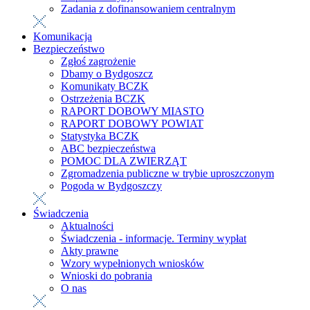
Zadania z dofinansowaniem centralnym
Komunikacja
Bezpieczeństwo
Zgłoś zagrożenie
Dbamy o Bydgoszcz
Komunikaty BCZK
Ostrzeżenia BCZK
RAPORT DOBOWY MIASTO
RAPORT DOBOWY POWIAT
Statystyka BCZK
ABC bezpieczeństwa
POMOC DLA ZWIERZĄT
Zgromadzenia publiczne w trybie uproszczonym
Pogoda w Bydgoszczy
Świadczenia
Aktualności
Świadczenia - informacje. Terminy wypłat
Akty prawne
Wzory wypełnionych wniosków
Wnioski do pobrania
O nas