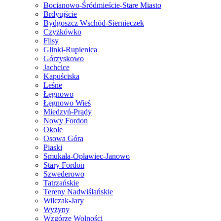
Bocianowo-Śródmieście-Stare Miasto
Brdyujście
Bydgoszcz Wschód-Siernieczek
Czyżkówko
Flisy
Glinki-Rupienica
Górzyskowo
Jachcice
Kapuściska
Leśne
Łęgnowo
Łęgnowo Wieś
Miedzyń-Prądy
Nowy Fordon
Okole
Osowa Góra
Piaski
Smukała-Opławiec-Janowo
Stary Fordon
Szwederowo
Tatrzańskie
Tereny Nadwiślańskie
Wilczak-Jary
Wyżyny
Wzgórze Wolności