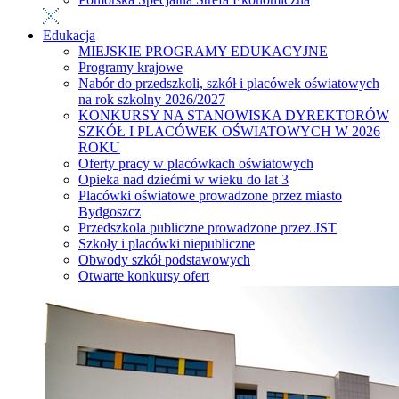
Edukacja
MIEJSKIE PROGRAMY EDUKACYJNE
Programy krajowe
Nabór do przedszkoli, szkół i placówek oświatowych
na rok szkolny 2026/2027
KONKURSY NA STANOWISKA DYREKTORÓW
SZKÓŁ I PLACÓWEK OŚWIATOWYCH W 2026
ROKU
Oferty pracy w placówkach oświatowych
Opieka nad dziećmi w wieku do lat 3
Placówki oświatowe prowadzone przez miasto
Bydgoszcz
Przedszkola publiczne prowadzone przez JST
Szkoły i placówki niepubliczne
Obwody szkół podstawowych
Otwarte konkursy ofert