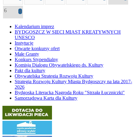
6
4
Kalendarium imprez
BYDGOSZCZ W SIECI MIAST KREATYWNYCH
UNESCO
Instytucje
Otwarte konkursy ofert
Małe Granty
Konkurs Stypendialny
Komisja Dialogu Obywatelskiego ds. Kultury
Pakt dla kultury
Obywatelska Strategia Rozwoju Kultury
Strategia Rozwoju Kultury Miasta Bydgoszczy na lata 2017-
2026
Bydgoska Literacka Nagroda Roku "Strzała Łuczniczki"
Samorządowa Karta dla Kultury