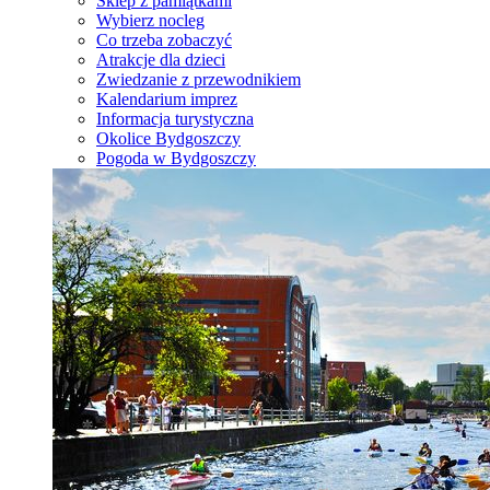
Sklep z pamiątkami
Wybierz nocleg
Co trzeba zobaczyć
Atrakcje dla dzieci
Zwiedzanie z przewodnikiem
Kalendarium imprez
Informacja turystyczna
Okolice Bydgoszczy
Pogoda w Bydgoszczy