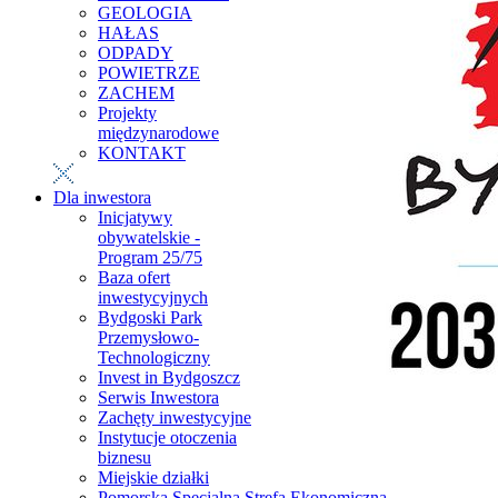
GEOLOGIA
HAŁAS
ODPADY
POWIETRZE
ZACHEM
Projekty
międzynarodowe
KONTAKT
Dla inwestora
Inicjatywy
obywatelskie -
Program 25/75
Baza ofert
inwestycyjnych
Bydgoski Park
Przemysłowo-
Technologiczny
Invest in Bydgoszcz
Serwis Inwestora
Zachęty inwestycyjne
Instytucje otoczenia
biznesu
Miejskie działki
Pomorska Specjalna Strefa Ekonomiczna