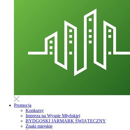
Promocja
Konkursy
Impreza na Wyspie Młyńskiej
BYDGOSKI JARMARK ŚWIĄTECZNY
Znaki miejskie