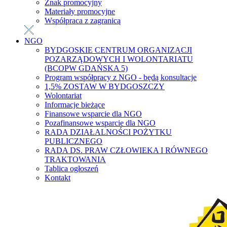
Znak promocyjny
Materiały promocyjne
Współpraca z zagranicą
NGO
BYDGOSKIE CENTRUM ORGANIZACJI
POZARZĄDOWYCH I WOLONTARIATU
(BCOPW GDAŃSKA 5)
Program współpracy z NGO - będą konsultacje
1,5% ZOSTAW W BYDGOSZCZY
Wolontariat
Informacje bieżące
Finansowe wsparcie dla NGO
Pozafinansowe wsparcie dla NGO
RADA DZIAŁALNOŚCI POŻYTKU
PUBLICZNEGO
RADA DS. PRAW CZŁOWIEKA I RÓWNEGO
TRAKTOWANIA
Tablica ogłoszeń
Kontakt