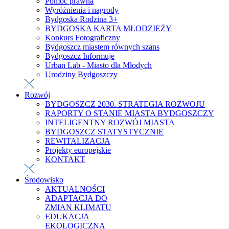
Pomoc prawna
Wyróżnienia i nagrody
Bydgoska Rodzina 3+
BYDGOSKA KARTA MŁODZIEŻY
Konkurs Fotograficzny
Bydgoszcz miastem równych szans
Bydgoszcz Informuje
Urban Lab - Miasto dla Młodych
Urodziny Bydgoszczy
Rozwój
BYDGOSZCZ 2030. STRATEGIA ROZWOJU
RAPORTY O STANIE MIASTA BYDGOSZCZY
INTELIGENTNY ROZWÓJ MIASTA
BYDGOSZCZ STATYSTYCZNIE
REWITALIZACJA
Projekty europejskie
KONTAKT
Środowisko
AKTUALNOŚCI
ADAPTACJA DO
ZMIAN KLIMATU
EDUKACJA
EKOLOGICZNA