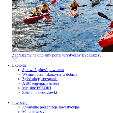
Zapraszamy na oficjalny portal turystyczny Bydgoszczy
Ekologia
Sprawdź jakość powietrza
Wymień piec - skorzystaj z dotacji
Zgłoś akcję sprzątania
ABC segregacji śmieci
Miejskie PSZOKI
Zbieranie deszczówki
Inwestycje
Kwartalne prezentacje inwestycyjne
Mapa inwestycji