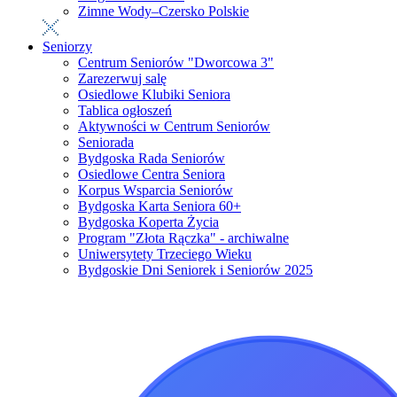
Zimne Wody–Czersko Polskie
Seniorzy
Centrum Seniorów "Dworcowa 3"
Zarezerwuj salę
Osiedlowe Klubiki Seniora
Tablica ogłoszeń
Aktywności w Centrum Seniorów
Seniorada
Bydgoska Rada Seniorów
Osiedlowe Centra Seniora
Korpus Wsparcia Seniorów
Bydgoska Karta Seniora 60+
Bydgoska Koperta Życia
Program "Złota Rączka" - archiwalne
Uniwersytety Trzeciego Wieku
Bydgoskie Dni Seniorek i Seniorów 2025