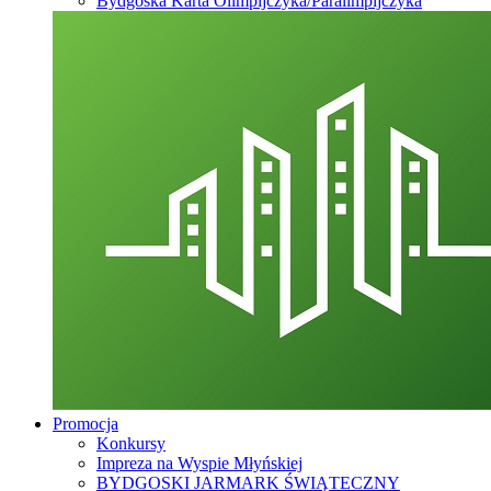
Bydgoska Karta Olimpijczyka/Paralimpijczyka
Promocja
Konkursy
Impreza na Wyspie Młyńskiej
BYDGOSKI JARMARK ŚWIĄTECZNY