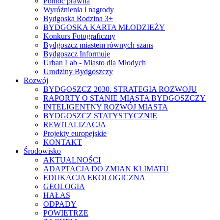
Pomoc prawna
Wyróżnienia i nagrody
Bydgoska Rodzina 3+
BYDGOSKA KARTA MŁODZIEŻY
Konkurs Fotograficzny
Bydgoszcz miastem równych szans
Bydgoszcz Informuje
Urban Lab - Miasto dla Młodych
Urodziny Bydgoszczy
Rozwój
BYDGOSZCZ 2030. STRATEGIA ROZWOJU
RAPORTY O STANIE MIASTA BYDGOSZCZY
INTELIGENTNY ROZWÓJ MIASTA
BYDGOSZCZ STATYSTYCZNIE
REWITALIZACJA
Projekty europejskie
KONTAKT
Środowisko
AKTUALNOŚCI
ADAPTACJA DO ZMIAN KLIMATU
EDUKACJA EKOLOGICZNA
GEOLOGIA
HAŁAS
ODPADY
POWIETRZE