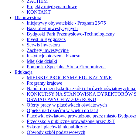
ZACHEM
Projekty międzynarodowe
KONTAKT
Dla inwestora
Inicjatywy obywatelskie - Program 25/75
Baza ofert inwestycyjnych
Bydgoski Park Przemysłowo-Technologiczny
Invest in Bydgoszcz
Serwis Inwestora
Zachęty inwestycyjne
Instytucje otoczenia biznesu
Miejskie działki
Pomorska Specjalna Strefa Ekonomiczna
Edukacja
MIEJSKIE PROGRAMY EDUKACYJNE
Programy krajowe
Nabór do przedszkoli, szkół i placówek oświatowych na
KONKURSY NA STANOWISKA DYREKTORÓW S
OŚWIATOWYCH W 2026 ROKU
Oferty pracy w placówkach oświatowych
Opieka nad dziećmi w wieku do lat 3
Placówki oświatowe prowadzone przez miasto Bydgosz
Przedszkola publiczne prowadzone przez JST
Szkoły i placówki niepubliczne
Obwody szkół podstawowych