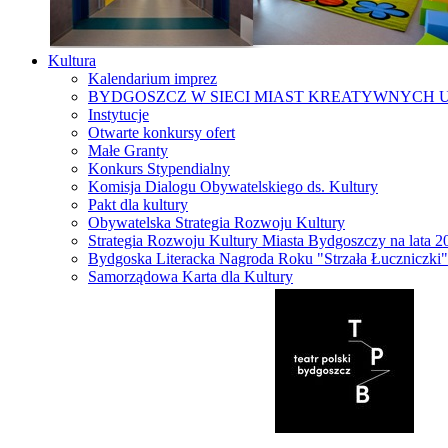
Kultura
Kalendarium imprez
BYDGOSZCZ W SIECI MIAST KREATYWNYCH 
Instytucje
Otwarte konkursy ofert
Małe Granty
Konkurs Stypendialny
Komisja Dialogu Obywatelskiego ds. Kultury
Pakt dla kultury
Obywatelska Strategia Rozwoju Kultury
Strategia Rozwoju Kultury Miasta Bydgoszczy na lata 
Bydgoska Literacka Nagroda Roku "Strzała Łuczniczki"
Samorządowa Karta dla Kultury