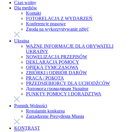
Czas wolny
Dla mediów
Kontakt
FOTORELACJA Z WYDARZEŃ
Konferencje prasowe
Zgoda na wykorzystywanie zdjęć
Ukraina
WAŻNE INFORMACJE DLA OBYWATELI
UKRAINY
NOWELIZACJA PRZEPISÓW
DEKLARACJA POMOCY
OPIEKA TYMCZASOWA
ZBIÓRKI i ODBIÓR DARÓW
PRACA / РОБОТА
PRZEDSIĘBIORCY DLA UCHODŹCÓW
Допомога громадянам України
PUNKTY POMOCY I DORADZTWA
Pomnik Wolności
Regulamin konkursu
Zarządzenie Prezydenta Miasta
KONTRAST