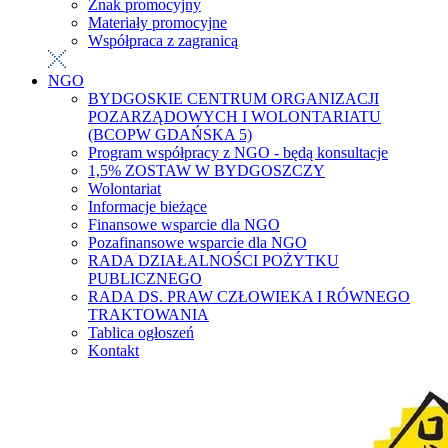
Znak promocyjny
Materiały promocyjne
Współpraca z zagranicą
NGO
BYDGOSKIE CENTRUM ORGANIZACJI
POZARZĄDOWYCH I WOLONTARIATU
(BCOPW GDAŃSKA 5)
Program współpracy z NGO - będą konsultacje
1,5% ZOSTAW W BYDGOSZCZY
Wolontariat
Informacje bieżące
Finansowe wsparcie dla NGO
Pozafinansowe wsparcie dla NGO
RADA DZIAŁALNOŚCI POŻYTKU
PUBLICZNEGO
RADA DS. PRAW CZŁOWIEKA I RÓWNEGO
TRAKTOWANIA
Tablica ogłoszeń
Kontakt