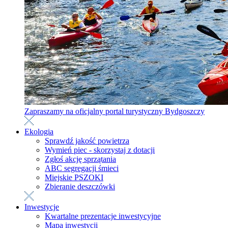
Zapraszamy na oficjalny portal turystyczny Bydgoszczy
Ekologia
Sprawdź jakość powietrza
Wymień piec - skorzystaj z dotacji
Zgłoś akcję sprzątania
ABC segregacji śmieci
Miejskie PSZOKI
Zbieranie deszczówki
Inwestycje
Kwartalne prezentacje inwestycyjne
Mapa inwestycji