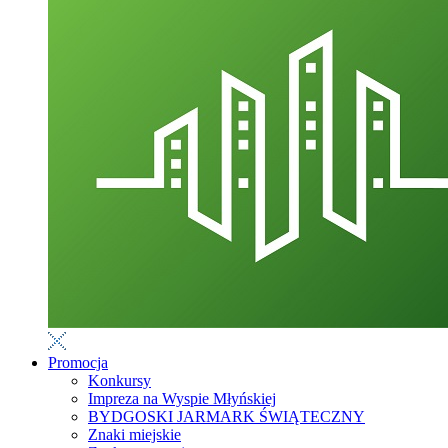
Promocja
Konkursy
Impreza na Wyspie Młyńskiej
BYDGOSKI JARMARK ŚWIĄTECZNY
Znaki miejskie