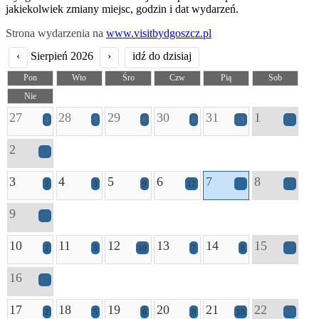
jakiekolwiek zmiany miejsc, godzin i dat wydarzeń.
Strona wydarzenia na
www.visitbydgoszcz.pl
‹
Sierpień 2026
›
idź do dzisiaj
Pon
Wto
Śro
Czw
Pią
Sob
Nie
27
28
29
30
31
1
4
5
6
8
15
15
2
13
3
4
5
6
7
8
2
3
9
12
11
17
9
10
10
11
12
13
14
15
2
3
10
7
8
17
16
17
17
18
19
20
21
22
2
5
6
9
10
13