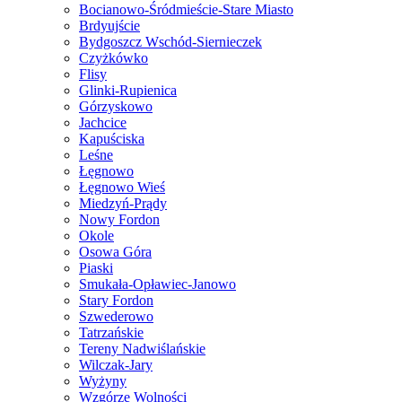
Bocianowo-Śródmieście-Stare Miasto
Brdyujście
Bydgoszcz Wschód-Siernieczek
Czyżkówko
Flisy
Glinki-Rupienica
Górzyskowo
Jachcice
Kapuściska
Leśne
Łęgnowo
Łęgnowo Wieś
Miedzyń-Prądy
Nowy Fordon
Okole
Osowa Góra
Piaski
Smukała-Opławiec-Janowo
Stary Fordon
Szwederowo
Tatrzańskie
Tereny Nadwiślańskie
Wilczak-Jary
Wyżyny
Wzgórze Wolności