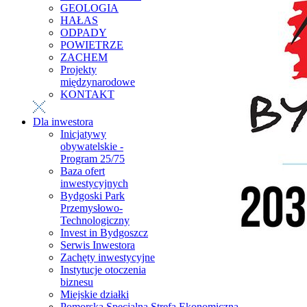
GEOLOGIA
HAŁAS
ODPADY
POWIETRZE
ZACHEM
Projekty
międzynarodowe
KONTAKT
Dla inwestora
Inicjatywy
obywatelskie -
Program 25/75
Baza ofert
inwestycyjnych
Bydgoski Park
Przemysłowo-
Technologiczny
Invest in Bydgoszcz
Serwis Inwestora
Zachęty inwestycyjne
Instytucje otoczenia
biznesu
Miejskie działki
Pomorska Specjalna Strefa Ekonomiczna