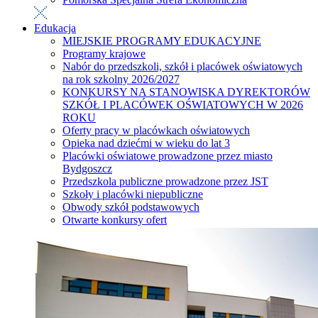
Edukacja
MIEJSKIE PROGRAMY EDUKACYJNE
Programy krajowe
Nabór do przedszkoli, szkół i placówek oświatowych
na rok szkolny 2026/2027
KONKURSY NA STANOWISKA DYREKTORÓW
SZKÓŁ I PLACÓWEK OŚWIATOWYCH W 2026
ROKU
Oferty pracy w placówkach oświatowych
Opieka nad dziećmi w wieku do lat 3
Placówki oświatowe prowadzone przez miasto
Bydgoszcz
Przedszkola publiczne prowadzone przez JST
Szkoły i placówki niepubliczne
Obwody szkół podstawowych
Otwarte konkursy ofert