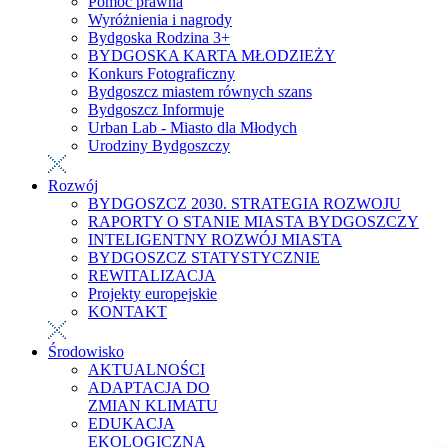
Pomoc prawna
Wyróżnienia i nagrody
Bydgoska Rodzina 3+
BYDGOSKA KARTA MŁODZIEŻY
Konkurs Fotograficzny
Bydgoszcz miastem równych szans
Bydgoszcz Informuje
Urban Lab - Miasto dla Młodych
Urodziny Bydgoszczy
Rozwój
BYDGOSZCZ 2030. STRATEGIA ROZWOJU
RAPORTY O STANIE MIASTA BYDGOSZCZY
INTELIGENTNY ROZWÓJ MIASTA
BYDGOSZCZ STATYSTYCZNIE
REWITALIZACJA
Projekty europejskie
KONTAKT
Środowisko
AKTUALNOŚCI
ADAPTACJA DO
ZMIAN KLIMATU
EDUKACJA
EKOLOGICZNA