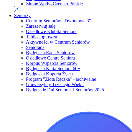
Zimne Wody–Czersko Polskie
Seniorzy
Centrum Seniorów "Dworcowa 3"
Zarezerwuj salę
Osiedlowe Klubiki Seniora
Tablica ogłoszeń
Aktywności w Centrum Seniorów
Seniorada
Bydgoska Rada Seniorów
Osiedlowe Centra Seniora
Korpus Wsparcia Seniorów
Bydgoska Karta Seniora 60+
Bydgoska Koperta Życia
Program "Złota Rączka" - archiwalne
Uniwersytety Trzeciego Wieku
Bydgoskie Dni Seniorek i Seniorów 2025