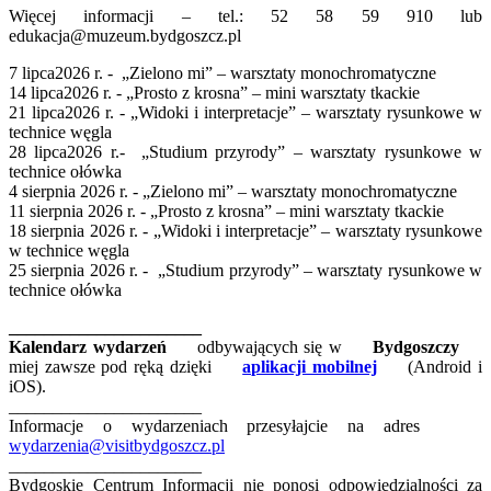
Więcej informacji – tel.: 52 58 59 910 lub
edukacja@muzeum.bydgoszcz.pl
7 lipca2026 r. - „Zielono mi” – warsztaty monochromatyczne
14 lipca2026 r. - „Prosto z krosna” – mini warsztaty tkackie
21 lipca2026 r. - „Widoki i interpretacje” – warsztaty rysunkowe w
technice węgla
28 lipca2026 r.- „Studium przyrody” – warsztaty rysunkowe w
technice ołówka
4 sierpnia 2026 r. - „Zielono mi” – warsztaty monochromatyczne
11 sierpnia 2026 r. - „Prosto z krosna” – mini warsztaty tkackie
18 sierpnia 2026 r. - „Widoki i interpretacje” – warsztaty rysunkowe
w technice węgla
25 sierpnia 2026 r. - „Studium przyrody” – warsztaty rysunkowe w
technice ołówka
______________________
Kalendarz wydarzeń
odbywających się w
Bydgoszczy
miej zawsze pod ręką dzięki
aplikacji mobilnej
(Android i
iOS).
______________________
Informacje o wydarzeniach przesyłajcie na adres
wydarzenia@visitbydgoszcz.pl
______________________
Bydgoskie Centrum Informacji nie ponosi odpowiedzialności za