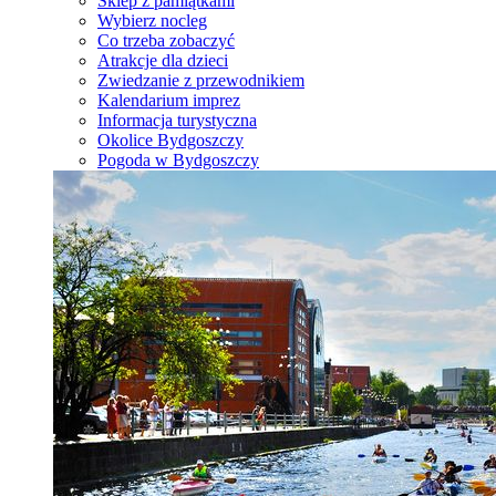
Sklep z pamiątkami
Wybierz nocleg
Co trzeba zobaczyć
Atrakcje dla dzieci
Zwiedzanie z przewodnikiem
Kalendarium imprez
Informacja turystyczna
Okolice Bydgoszczy
Pogoda w Bydgoszczy