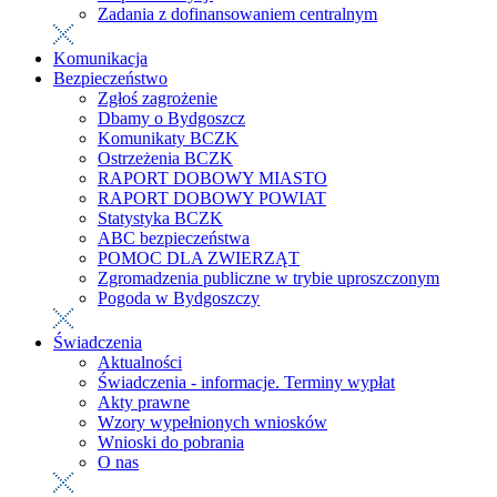
Zadania z dofinansowaniem centralnym
Komunikacja
Bezpieczeństwo
Zgłoś zagrożenie
Dbamy o Bydgoszcz
Komunikaty BCZK
Ostrzeżenia BCZK
RAPORT DOBOWY MIASTO
RAPORT DOBOWY POWIAT
Statystyka BCZK
ABC bezpieczeństwa
POMOC DLA ZWIERZĄT
Zgromadzenia publiczne w trybie uproszczonym
Pogoda w Bydgoszczy
Świadczenia
Aktualności
Świadczenia - informacje. Terminy wypłat
Akty prawne
Wzory wypełnionych wniosków
Wnioski do pobrania
O nas