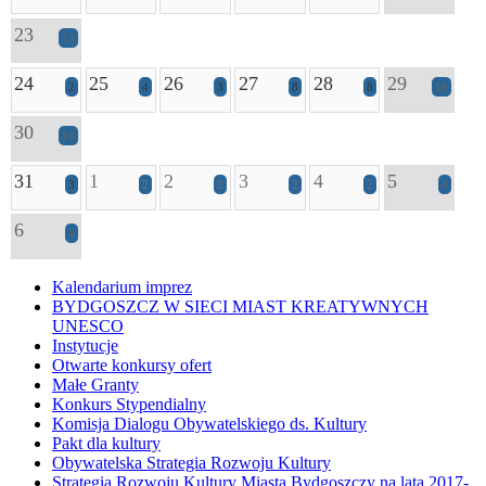
23
13
24
25
26
27
28
29
2
4
3
8
8
16
30
14
31
1
2
3
4
5
3
2
2
2
2
4
6
4
Kalendarium imprez
BYDGOSZCZ W SIECI MIAST KREATYWNYCH
UNESCO
Instytucje
Otwarte konkursy ofert
Małe Granty
Konkurs Stypendialny
Komisja Dialogu Obywatelskiego ds. Kultury
Pakt dla kultury
Obywatelska Strategia Rozwoju Kultury
Strategia Rozwoju Kultury Miasta Bydgoszczy na lata 2017-