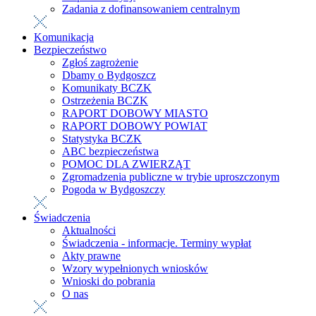
Zadania z dofinansowaniem centralnym
Komunikacja
Bezpieczeństwo
Zgłoś zagrożenie
Dbamy o Bydgoszcz
Komunikaty BCZK
Ostrzeżenia BCZK
RAPORT DOBOWY MIASTO
RAPORT DOBOWY POWIAT
Statystyka BCZK
ABC bezpieczeństwa
POMOC DLA ZWIERZĄT
Zgromadzenia publiczne w trybie uproszczonym
Pogoda w Bydgoszczy
Świadczenia
Aktualności
Świadczenia - informacje. Terminy wypłat
Akty prawne
Wzory wypełnionych wniosków
Wnioski do pobrania
O nas