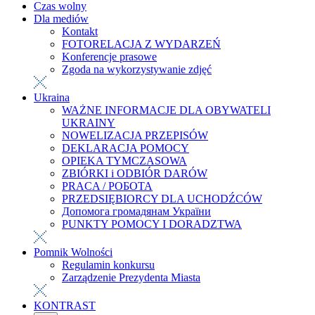
Czas wolny
Dla mediów
Kontakt
FOTORELACJA Z WYDARZEŃ
Konferencje prasowe
Zgoda na wykorzystywanie zdjęć
Ukraina
WAŻNE INFORMACJE DLA OBYWATELI
UKRAINY
NOWELIZACJA PRZEPISÓW
DEKLARACJA POMOCY
OPIEKA TYMCZASOWA
ZBIÓRKI i ODBIÓR DARÓW
PRACA / РОБОТА
PRZEDSIĘBIORCY DLA UCHODŹCÓW
Допомога громадянам України
PUNKTY POMOCY I DORADZTWA
Pomnik Wolności
Regulamin konkursu
Zarządzenie Prezydenta Miasta
KONTRAST