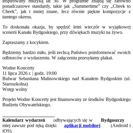
inspirowany muzyką lat 30. W programie znajdą się zarówno
ponadczasowe standardy, takie jak „Summertime” czy „Cheek to
Cheek”, jak i mniej znane, lecz równie piękne kompozycje z
tamtego okresu.
To doskonała okazja, by spędzić letni wieczór w wyjątkowej
scenerii Kanału Bydgoskiego, przy dźwiękach muzyki na żywo.
Zapraszamy z kocykiem.
Będziemy bardzo miło, jeśli zechcą Państwo poinformować swoich
odbiorców o wydarzeniu. W załączeniu przesyłamy plakat.
Wodne Koncerty
11 lipca 2026 r. | godz. 19:00
Bulwar Sebastiana Malinowskiego nad Kanałem Bydgoskim (ul.
Staroszkolna)
Wstęp wolny
Projekt Wodne Koncerty jest finansowany ze środków Bydgoskiego
Budżetu Obywatelskiego.
______________________
Kalendarz wydarzeń
odbywających się w
Bydgoszczy
miej zawsze pod ręką dzięki
aplikacji mobilnej
(Android i
iOS).