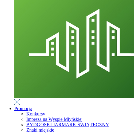
Promocja
Konkursy
Impreza na Wyspie Młyńskiej
BYDGOSKI JARMARK ŚWIĄTECZNY
Znaki miejskie