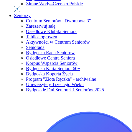
Zimne Wody–Czersko Polskie
Seniorzy
Centrum Seniorów "Dworcowa 3"
Zarezerwuj salę
Osiedlowe Klubiki Seniora
Tablica ogłoszeń
Aktywności w Centrum Seniorów
Seniorada
Bydgoska Rada Seniorów
Osiedlowe Centra Seniora
Korpus Wsparcia Seniorów
Bydgoska Karta Seniora 60+
Bydgoska Koperta Życia
Program "Złota Rączka" - archiwalne
Uniwersytety Trzeciego Wieku
Bydgoskie Dni Seniorek i Seniorów 2025