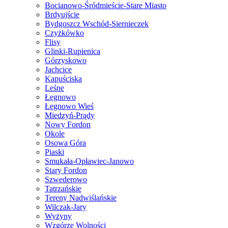
Bocianowo-Śródmieście-Stare Miasto
Brdyujście
Bydgoszcz Wschód-Siernieczek
Czyżkówko
Flisy
Glinki-Rupienica
Górzyskowo
Jachcice
Kapuściska
Leśne
Łęgnowo
Łęgnowo Wieś
Miedzyń-Prądy
Nowy Fordon
Okole
Osowa Góra
Piaski
Smukała-Opławiec-Janowo
Stary Fordon
Szwederowo
Tatrzańskie
Tereny Nadwiślańskie
Wilczak-Jary
Wyżyny
Wzgórze Wolności