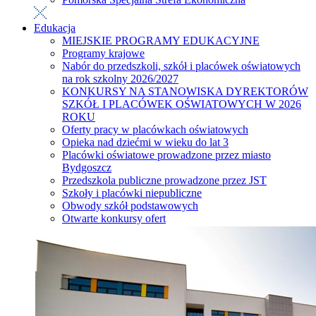
Edukacja
MIEJSKIE PROGRAMY EDUKACYJNE
Programy krajowe
Nabór do przedszkoli, szkół i placówek oświatowych
na rok szkolny 2026/2027
KONKURSY NA STANOWISKA DYREKTORÓW
SZKÓŁ I PLACÓWEK OŚWIATOWYCH W 2026
ROKU
Oferty pracy w placówkach oświatowych
Opieka nad dziećmi w wieku do lat 3
Placówki oświatowe prowadzone przez miasto
Bydgoszcz
Przedszkola publiczne prowadzone przez JST
Szkoły i placówki niepubliczne
Obwody szkół podstawowych
Otwarte konkursy ofert