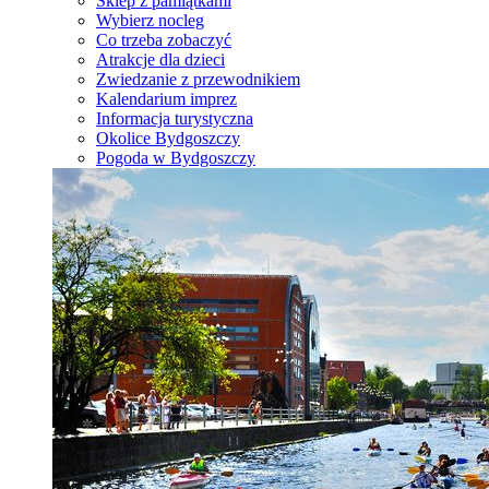
Sklep z pamiątkami
Wybierz nocleg
Co trzeba zobaczyć
Atrakcje dla dzieci
Zwiedzanie z przewodnikiem
Kalendarium imprez
Informacja turystyczna
Okolice Bydgoszczy
Pogoda w Bydgoszczy