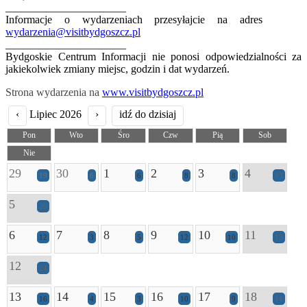
______________________
Informacje o wydarzeniach przesyłajcie na adres
wydarzenia@visitbydgoszcz.pl
______________________
Bydgoskie Centrum Informacji nie ponosi odpowiedzialności za
jakiekolwiek zmiany miejsc, godzin i dat wydarzeń.
Strona wydarzenia na
www.visitbydgoszcz.pl
‹
Lipiec 2026
›
idź do dzisiaj
Pon
Wto
Śro
Czw
Pią
Sob
Nie
29
30
1
2
3
4
19
6
6
8
8
13
5
20
6
7
8
9
10
11
12
3
5
12
10
13
12
24
13
14
15
16
17
18
16
4
3
10
9
11