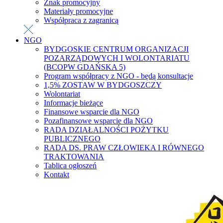
Znak promocyjny
Materiały promocyjne
Współpraca z zagranicą
NGO
BYDGOSKIE CENTRUM ORGANIZACJI
POZARZĄDOWYCH I WOLONTARIATU
(BCOPW GDAŃSKA 5)
Program współpracy z NGO - będą konsultacje
1,5% ZOSTAW W BYDGOSZCZY
Wolontariat
Informacje bieżące
Finansowe wsparcie dla NGO
Pozafinansowe wsparcie dla NGO
RADA DZIAŁALNOŚCI POŻYTKU
PUBLICZNEGO
RADA DS. PRAW CZŁOWIEKA I RÓWNEGO
TRAKTOWANIA
Tablica ogłoszeń
Kontakt