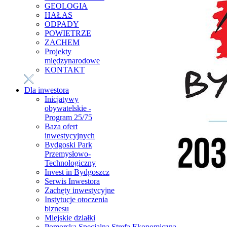
GEOLOGIA
HAŁAS
ODPADY
POWIETRZE
ZACHEM
Projekty
międzynarodowe
KONTAKT
Dla inwestora
Inicjatywy
obywatelskie -
Program 25/75
Baza ofert
inwestycyjnych
Bydgoski Park
Przemysłowo-
Technologiczny
Invest in Bydgoszcz
Serwis Inwestora
Zachęty inwestycyjne
Instytucje otoczenia
biznesu
Miejskie działki
Pomorska Specjalna Strefa Ekonomiczna