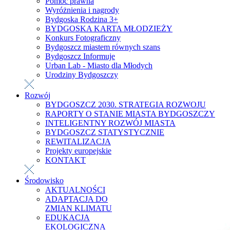
Pomoc prawna
Wyróżnienia i nagrody
Bydgoska Rodzina 3+
BYDGOSKA KARTA MŁODZIEŻY
Konkurs Fotograficzny
Bydgoszcz miastem równych szans
Bydgoszcz Informuje
Urban Lab - Miasto dla Młodych
Urodziny Bydgoszczy
Rozwój
BYDGOSZCZ 2030. STRATEGIA ROZWOJU
RAPORTY O STANIE MIASTA BYDGOSZCZY
INTELIGENTNY ROZWÓJ MIASTA
BYDGOSZCZ STATYSTYCZNIE
REWITALIZACJA
Projekty europejskie
KONTAKT
Środowisko
AKTUALNOŚCI
ADAPTACJA DO
ZMIAN KLIMATU
EDUKACJA
EKOLOGICZNA