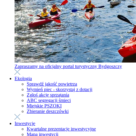
Zapraszamy na oficjalny portal turystyczny Bydgoszczy
Ekologia
Sprawdź jakość powietrza
Wymień piec - skorzystaj z dotacji
Zgłoś akcję sprzątania
ABC segregacji śmieci
Miejskie PSZOKI
Zbieranie deszczówki
Inwestycje
Kwartalne prezentacje inwestycyjne
Mapa inwestycji