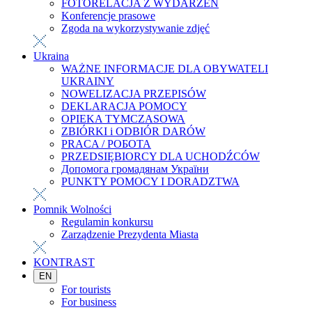
FOTORELACJA Z WYDARZEŃ
Konferencje prasowe
Zgoda na wykorzystywanie zdjęć
Ukraina
WAŻNE INFORMACJE DLA OBYWATELI
UKRAINY
NOWELIZACJA PRZEPISÓW
DEKLARACJA POMOCY
OPIEKA TYMCZASOWA
ZBIÓRKI i ODBIÓR DARÓW
PRACA / РОБОТА
PRZEDSIĘBIORCY DLA UCHODŹCÓW
Допомога громадянам України
PUNKTY POMOCY I DORADZTWA
Pomnik Wolności
Regulamin konkursu
Zarządzenie Prezydenta Miasta
KONTRAST
EN
For tourists
For business