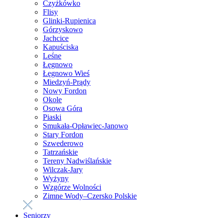
Czyżkówko
Flisy
Glinki-Rupienica
Górzyskowo
Jachcice
Kapuściska
Leśne
Łęgnowo
Łęgnowo Wieś
Miedzyń-Prądy
Nowy Fordon
Okole
Osowa Góra
Piaski
Smukała-Opławiec-Janowo
Stary Fordon
Szwederowo
Tatrzańskie
Tereny Nadwiślańskie
Wilczak-Jary
Wyżyny
Wzgórze Wolności
Zimne Wody–Czersko Polskie
Seniorzy