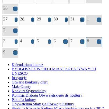
26
11
27
28
29
30
31
1
4
5
6
8
15
15
2
13
3
4
5
6
7
8
2
3
9
12
11
17
9
10
Kalendarium imprez
BYDGOSZCZ W SIECI MIAST KREATYWNYCH
UNESCO
Instytucje
Otwarte konkursy ofert
Małe Granty
Konkurs Stypendialny
Komisja Dialogu Obywatelskiego ds. Kultury
Pakt dla kultury
Obywatelska Strategia Rozwoju Kultury
Strategia Rozwoju Kultury Miasta Bydgoszczy na lata 2017-