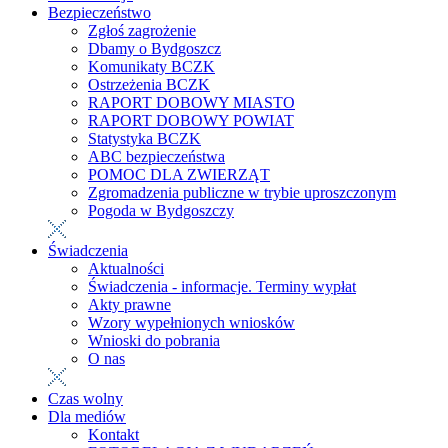
Bezpieczeństwo
Zgłoś zagrożenie
Dbamy o Bydgoszcz
Komunikaty BCZK
Ostrzeżenia BCZK
RAPORT DOBOWY MIASTO
RAPORT DOBOWY POWIAT
Statystyka BCZK
ABC bezpieczeństwa
POMOC DLA ZWIERZĄT
Zgromadzenia publiczne w trybie uproszczonym
Pogoda w Bydgoszczy
Świadczenia
Aktualności
Świadczenia - informacje. Terminy wypłat
Akty prawne
Wzory wypełnionych wniosków
Wnioski do pobrania
O nas
Czas wolny
Dla mediów
Kontakt