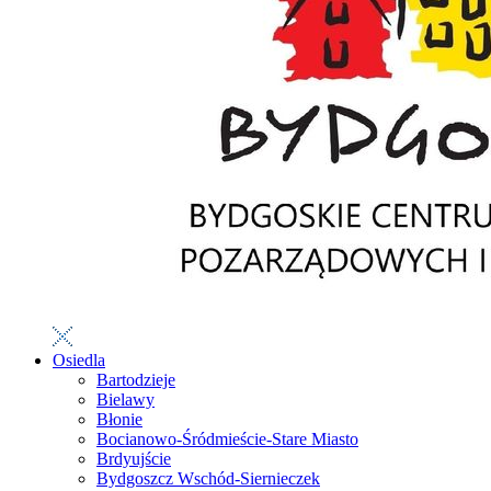
Osiedla
Bartodzieje
Bielawy
Błonie
Bocianowo-Śródmieście-Stare Miasto
Brdyujście
Bydgoszcz Wschód-Siernieczek