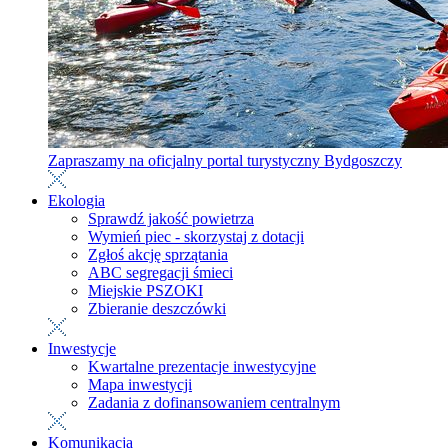
Zapraszamy na oficjalny portal turystyczny Bydgoszczy
Ekologia
Sprawdź jakość powietrza
Wymień piec - skorzystaj z dotacji
Zgłoś akcję sprzątania
ABC segregacji śmieci
Miejskie PSZOKI
Zbieranie deszczówki
Inwestycje
Kwartalne prezentacje inwestycyjne
Mapa inwestycji
Zadania z dofinansowaniem centralnym
Komunikacja