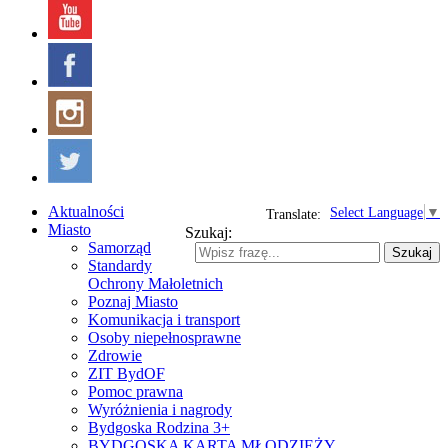
Aktualności
Select Language
▼
Translate:
Miasto
Szukaj:
Samorząd
Szukaj
Standardy
Ochrony Małoletnich
Poznaj Miasto
Komunikacja i transport
Osoby niepełnosprawne
Zdrowie
ZIT BydOF
Pomoc prawna
Wyróżnienia i nagrody
Bydgoska Rodzina 3+
BYDGOSKA KARTA MŁODZIEŻY