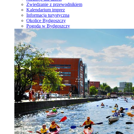
Zwiedzanie z przewodnikiem
Kalendarium imprez
Informacja turystyczna
Okolice Bydgoszczy
Pogoda w Bydgoszczy