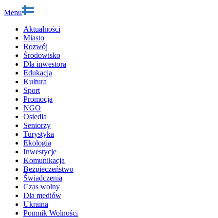
Menu
Aktualności
Miasto
Rozwój
Środowisko
Dla inwestora
Edukacja
Kultura
Sport
Promocja
NGO
Osiedla
Seniorzy
Turystyka
Ekologia
Inwestycje
Komunikacja
Bezpieczeństwo
Świadczenia
Czas wolny
Dla mediów
Ukraina
Pomnik Wolności