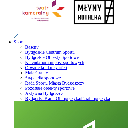
Sport
Baseny
Bydgoskie Centrum Sportu
Bydgoskie Obiekty Sportowe
Kalendarium imprez sportowych
Otwarte konkursy ofert
Małe Granty
Stypendia sportowe
Rada Sportu Miasta Bydgoszczy
Pozostałe obiekty sportowe
Aktywna Bydgoszcz
Bydgoska Karta Olimpijczyka/Paralimpijczyka