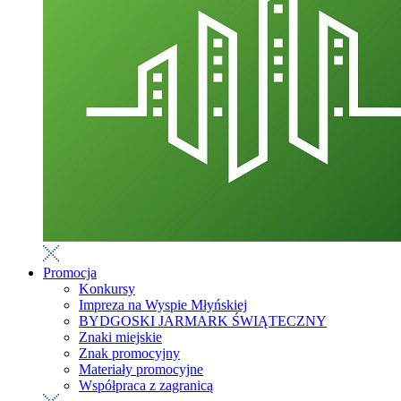
Promocja
Konkursy
Impreza na Wyspie Młyńskiej
BYDGOSKI JARMARK ŚWIĄTECZNY
Znaki miejskie
Znak promocyjny
Materiały promocyjne
Współpraca z zagranicą