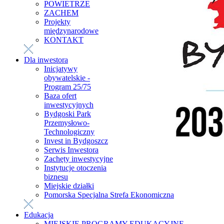
POWIETRZE
ZACHEM
Projekty
międzynarodowe
KONTAKT
Dla inwestora
Inicjatywy
obywatelskie -
Program 25/75
Baza ofert
inwestycyjnych
Bydgoski Park
Przemysłowo-
Technologiczny
Invest in Bydgoszcz
Serwis Inwestora
Zachęty inwestycyjne
Instytucje otoczenia
biznesu
Miejskie działki
Pomorska Specjalna Strefa Ekonomiczna
Edukacja
MIEJSKIE PROGRAMY EDUKACYJNE