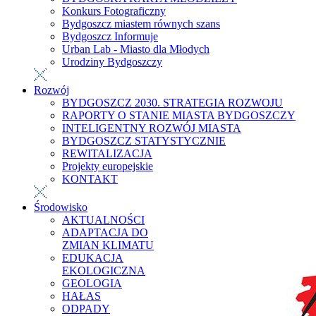
Konkurs Fotograficzny
Bydgoszcz miastem równych szans
Bydgoszcz Informuje
Urban Lab - Miasto dla Młodych
Urodziny Bydgoszczy
Rozwój
BYDGOSZCZ 2030. STRATEGIA ROZWOJU
RAPORTY O STANIE MIASTA BYDGOSZCZY
INTELIGENTNY ROZWÓJ MIASTA
BYDGOSZCZ STATYSTYCZNIE
REWITALIZACJA
Projekty europejskie
KONTAKT
Środowisko
AKTUALNOŚCI
ADAPTACJA DO
ZMIAN KLIMATU
EDUKACJA
EKOLOGICZNA
GEOLOGIA
HAŁAS
ODPADY