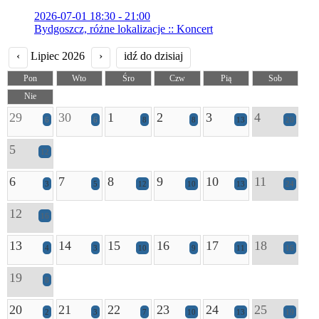
2026-07-01 18:30 - 21:00
Bydgoszcz, różne lokalizacje :: Koncert
‹
Lipiec 2026
›
idź do dzisiaj
Pon
Wto
Śro
Czw
Pią
Sob
Nie
29
30
1
2
3
4
6
6
8
8
13
20
5
12
6
7
8
9
10
11
3
5
12
10
13
24
12
16
13
14
15
16
17
18
4
3
10
9
11
16
19
8
20
21
22
23
24
25
2
3
7
10
13
19