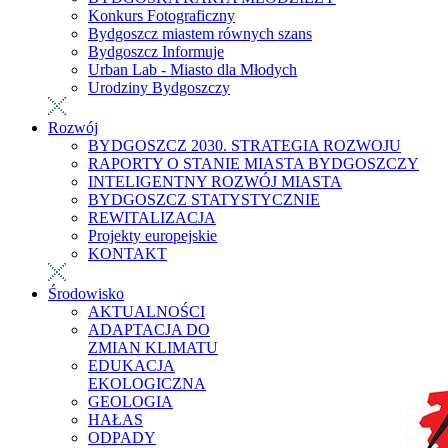
Konkurs Fotograficzny
Bydgoszcz miastem równych szans
Bydgoszcz Informuje
Urban Lab - Miasto dla Młodych
Urodziny Bydgoszczy
Rozwój
BYDGOSZCZ 2030. STRATEGIA ROZWOJU
RAPORTY O STANIE MIASTA BYDGOSZCZY
INTELIGENTNY ROZWÓJ MIASTA
BYDGOSZCZ STATYSTYCZNIE
REWITALIZACJA
Projekty europejskie
KONTAKT
Środowisko
AKTUALNOŚCI
ADAPTACJA DO
ZMIAN KLIMATU
EDUKACJA
EKOLOGICZNA
GEOLOGIA
HAŁAS
ODPADY