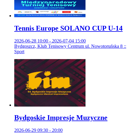
Tennis Europe SOLANO CUP U-14
2026-06-28 10:00 - 2026-07-04 15:00
Bydgoszcz, Klub Tenisowy Centrum ul. Nowotoruńska 8 ::
Sport
Bydgoskie Impresje Muzyczne
2026-06-29 09:30 - 20:00