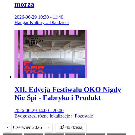
morza
2026-06-29 10:30 - 11:40
Hangar Kultury :: Dla dzieci
XII. Edycja Festiwalu OKO Nigdy
Nie Śpi - Fabryka i Produkt
2026-06-29 14:00 - 20:00
Bydgoszcz, różne lokalizacje :: Pozostałe
‹
Czerwiec 2026
›
idź do dzisiaj