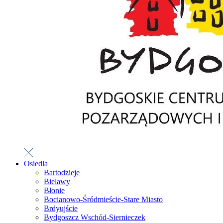
Osiedla
Bartodzieje
Bielawy
Błonie
Bocianowo-Śródmieście-Stare Miasto
Brdyujście
Bydgoszcz Wschód-Siernieczek