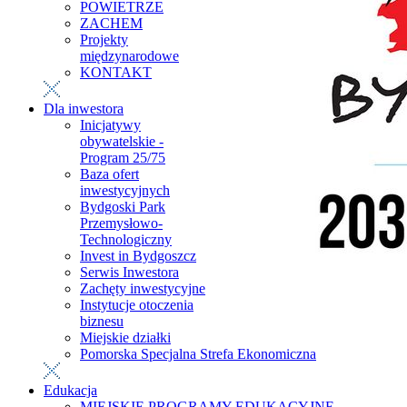
POWIETRZE
ZACHEM
Projekty
międzynarodowe
KONTAKT
Dla inwestora
Inicjatywy
obywatelskie -
Program 25/75
Baza ofert
inwestycyjnych
Bydgoski Park
Przemysłowo-
Technologiczny
Invest in Bydgoszcz
Serwis Inwestora
Zachęty inwestycyjne
Instytucje otoczenia
biznesu
Miejskie działki
Pomorska Specjalna Strefa Ekonomiczna
Edukacja
MIEJSKIE PROGRAMY EDUKACYJNE