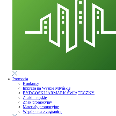
Promocja
Konkursy
Impreza na Wyspie Młyńskiej
BYDGOSKI JARMARK ŚWIĄTECZNY
Znaki miejskie
Znak promocyjny
Materiały promocyjne
Współpraca z zagranicą