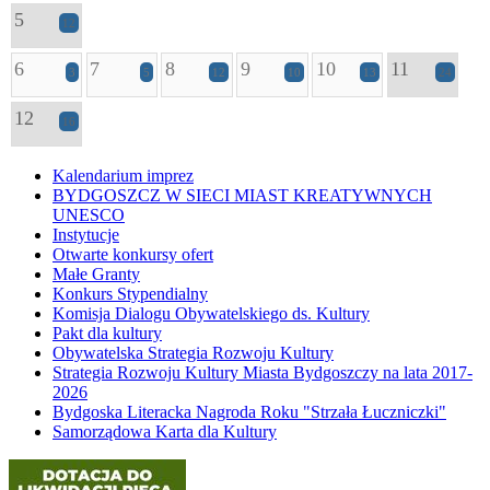
5
12
6
7
8
9
10
11
3
5
12
10
13
24
12
16
Kalendarium imprez
BYDGOSZCZ W SIECI MIAST KREATYWNYCH
UNESCO
Instytucje
Otwarte konkursy ofert
Małe Granty
Konkurs Stypendialny
Komisja Dialogu Obywatelskiego ds. Kultury
Pakt dla kultury
Obywatelska Strategia Rozwoju Kultury
Strategia Rozwoju Kultury Miasta Bydgoszczy na lata 2017-
2026
Bydgoska Literacka Nagroda Roku "Strzała Łuczniczki"
Samorządowa Karta dla Kultury