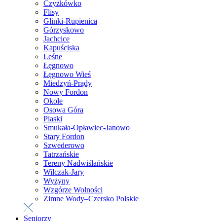
Czyżkówko
Flisy
Glinki-Rupienica
Górzyskowo
Jachcice
Kapuściska
Leśne
Łęgnowo
Łęgnowo Wieś
Miedzyń-Prądy
Nowy Fordon
Okole
Osowa Góra
Piaski
Smukała-Opławiec-Janowo
Stary Fordon
Szwederowo
Tatrzańskie
Tereny Nadwiślańskie
Wilczak-Jary
Wyżyny
Wzgórze Wolności
Zimne Wody–Czersko Polskie
Seniorzy