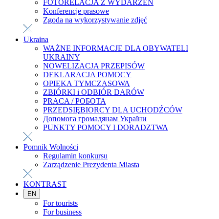
FOTORELACJA Z WYDARZEŃ
Konferencje prasowe
Zgoda na wykorzystywanie zdjęć
Ukraina
WAŻNE INFORMACJE DLA OBYWATELI
UKRAINY
NOWELIZACJA PRZEPISÓW
DEKLARACJA POMOCY
OPIEKA TYMCZASOWA
ZBIÓRKI i ODBIÓR DARÓW
PRACA / РОБОТА
PRZEDSIĘBIORCY DLA UCHODŹCÓW
Допомога громадянам України
PUNKTY POMOCY I DORADZTWA
Pomnik Wolności
Regulamin konkursu
Zarządzenie Prezydenta Miasta
KONTRAST
EN
For tourists
For business