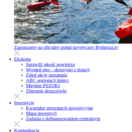
Zapraszamy na oficjalny portal turystyczny Bydgoszczy
Ekologia
Sprawdź jakość powietrza
Wymień piec - skorzystaj z dotacji
Zgłoś akcję sprzątania
ABC segregacji śmieci
Miejskie PSZOKI
Zbieranie deszczówki
Inwestycje
Kwartalne prezentacje inwestycyjne
Mapa inwestycji
Zadania z dofinansowaniem centralnym
Komunikacja