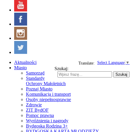
Aktualności
Select Language
▼
Translate:
Miasto
Szukaj:
Samorząd
Szukaj
Standardy
Ochrony Małoletnich
Poznaj Miasto
Komunikacja i transport
Osoby niepełnosprawne
Zdrowie
ZIT BydOF
Pomoc prawna
Wyróżnienia i nagrody
Bydgoska Rodzina 3+
BYDGOSKA KARTA MŁODZIEŻY