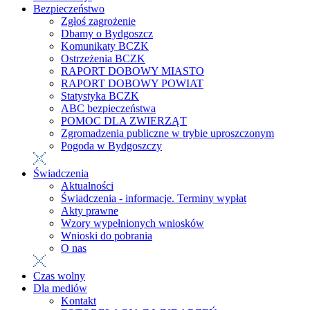
Bezpieczeństwo
Zgłoś zagrożenie
Dbamy o Bydgoszcz
Komunikaty BCZK
Ostrzeżenia BCZK
RAPORT DOBOWY MIASTO
RAPORT DOBOWY POWIAT
Statystyka BCZK
ABC bezpieczeństwa
POMOC DLA ZWIERZĄT
Zgromadzenia publiczne w trybie uproszczonym
Pogoda w Bydgoszczy
Świadczenia
Aktualności
Świadczenia - informacje. Terminy wypłat
Akty prawne
Wzory wypełnionych wniosków
Wnioski do pobrania
O nas
Czas wolny
Dla mediów
Kontakt