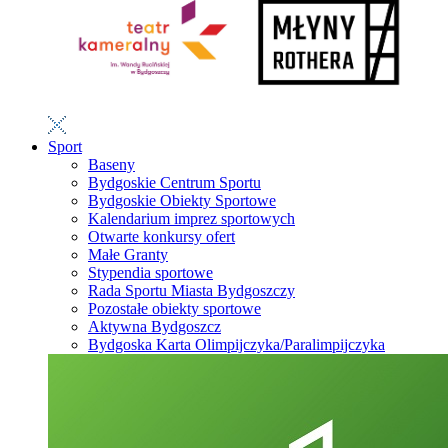
Sport
Baseny
Bydgoskie Centrum Sportu
Bydgoskie Obiekty Sportowe
Kalendarium imprez sportowych
Otwarte konkursy ofert
Małe Granty
Stypendia sportowe
Rada Sportu Miasta Bydgoszczy
Pozostałe obiekty sportowe
Aktywna Bydgoszcz
Bydgoska Karta Olimpijczyka/Paralimpijczyka