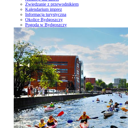
Zwiedzanie z przewodnikiem
Kalendarium imprez
Informacja turystyczna
Okolice Bydgoszczy
Pogoda w Bydgoszczy