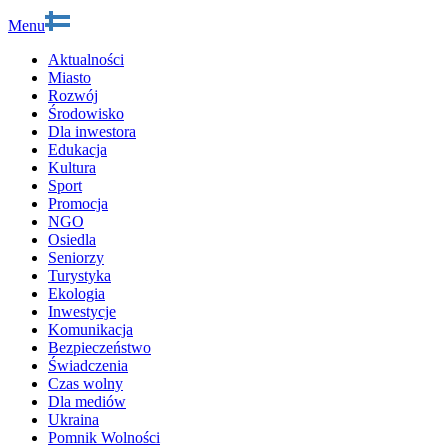
Menu
Aktualności
Miasto
Rozwój
Środowisko
Dla inwestora
Edukacja
Kultura
Sport
Promocja
NGO
Osiedla
Seniorzy
Turystyka
Ekologia
Inwestycje
Komunikacja
Bezpieczeństwo
Świadczenia
Czas wolny
Dla mediów
Ukraina
Pomnik Wolności