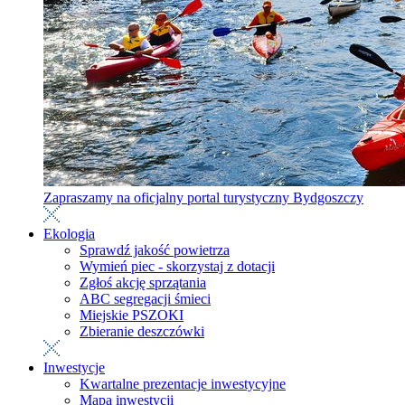
Zapraszamy na oficjalny portal turystyczny Bydgoszczy
Ekologia
Sprawdź jakość powietrza
Wymień piec - skorzystaj z dotacji
Zgłoś akcję sprzątania
ABC segregacji śmieci
Miejskie PSZOKI
Zbieranie deszczówki
Inwestycje
Kwartalne prezentacje inwestycyjne
Mapa inwestycji