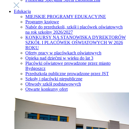
Edukacja
MIEJSKIE PROGRAMY EDUKACYJNE
Programy krajowe
Nabór do przedszkoli, szkół i placówek oświatowych
na rok szkolny 2026/2027
KONKURSY NA STANOWISKA DYREKTORÓW
SZKÓŁ I PLACÓWEK OŚWIATOWYCH W 2026
ROKU
Oferty pracy w placówkach oświatowych
Opieka nad dziećmi w wieku do lat 3
Placówki oświatowe prowadzone przez miasto
Bydgoszcz
Przedszkola publiczne prowadzone przez JST
Szkoły i placówki niepubliczne
Obwody szkół podstawowych
Otwarte konkursy ofert