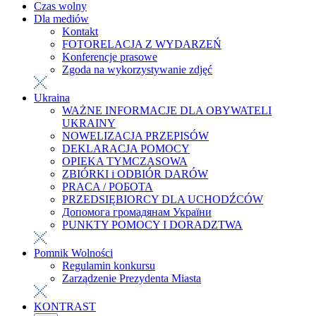
Czas wolny
Dla mediów
Kontakt
FOTORELACJA Z WYDARZEŃ
Konferencje prasowe
Zgoda na wykorzystywanie zdjęć
Ukraina
WAŻNE INFORMACJE DLA OBYWATELI
UKRAINY
NOWELIZACJA PRZEPISÓW
DEKLARACJA POMOCY
OPIEKA TYMCZASOWA
ZBIÓRKI i ODBIÓR DARÓW
PRACA / РОБОТА
PRZEDSIĘBIORCY DLA UCHODŹCÓW
Допомога громадянам України
PUNKTY POMOCY I DORADZTWA
Pomnik Wolności
Regulamin konkursu
Zarządzenie Prezydenta Miasta
KONTRAST