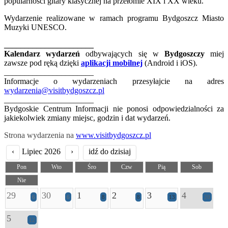
popularności gitary klasycznej na przełomie XIX i XX wieku.
Wydarzenie realizowane w ramach programu Bydgoszcz Miasto
Muzyki UNESCO.
______________________
Kalendarz wydarzeń
odbywających się w
Bydgoszczy
miej
zawsze pod ręką dzięki
aplikacji mobilnej
(Android i iOS).
______________________
Informacje o wydarzeniach przesyłajcie na adres
wydarzenia@visitbydgoszcz.pl
______________________
Bydgoskie Centrum Informacji nie ponosi odpowiedzialności za
jakiekolwiek zmiany miejsc, godzin i dat wydarzeń.
Strona wydarzenia na
www.visitbydgoszcz.pl
‹
Lipiec 2026
›
idź do dzisiaj
Pon
Wto
Śro
Czw
Pią
Sob
Nie
29
30
1
2
3
4
6
6
8
8
13
20
5
12