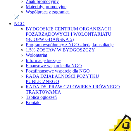
Znak promocyjny
Materiały promocyjne
Współpraca z zagranicą
NGO
BYDGOSKIE CENTRUM ORGANIZACJI
POZARZĄDOWYCH I WOLONTARIATU
(BCOPW GDAŃSKA 5)
Program współpracy z NGO - będą konsultacje
1,5% ZOSTAW W BYDGOSZCZY
Wolontariat
Informacje bieżące
Finansowe wsparcie dla NGO
Pozafinansowe wsparcie dla NGO
RADA DZIAŁALNOŚCI POŻYTKU
PUBLICZNEGO
RADA DS. PRAW CZŁOWIEKA I RÓWNEGO
TRAKTOWANIA
Tablica ogłoszeń
Kontakt