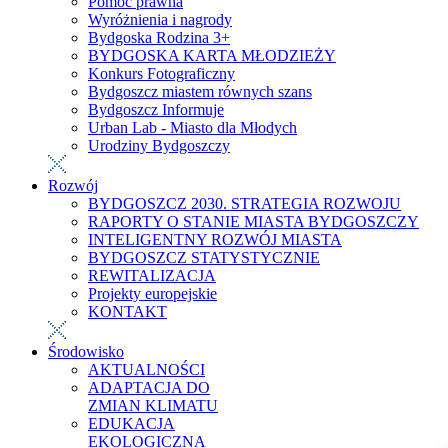
Pomoc prawna
Wyróżnienia i nagrody
Bydgoska Rodzina 3+
BYDGOSKA KARTA MŁODZIEŻY
Konkurs Fotograficzny
Bydgoszcz miastem równych szans
Bydgoszcz Informuje
Urban Lab - Miasto dla Młodych
Urodziny Bydgoszczy
Rozwój
BYDGOSZCZ 2030. STRATEGIA ROZWOJU
RAPORTY O STANIE MIASTA BYDGOSZCZY
INTELIGENTNY ROZWÓJ MIASTA
BYDGOSZCZ STATYSTYCZNIE
REWITALIZACJA
Projekty europejskie
KONTAKT
Środowisko
AKTUALNOŚCI
ADAPTACJA DO
ZMIAN KLIMATU
EDUKACJA
EKOLOGICZNA