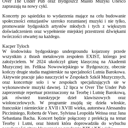
Over The Under Pub oraz Bydgoszcz Miasto Muzyki Unesco
zapraszają na nowy cykl.
Koncerty po sąsiedzku to wydarzenia mające na celu budowanie
społeczności entuzjastów szeroko rozumianej muzyki i nie tylko,
promowanie bydgoskich artystów młodych i tych z większym
doświadczeniem oraz wypełnienie miejskiej przestrzeni dźwiękami
twórczości otwartej na każdego.
Kacper Tyloch
W środowisku bydgoskiego undergroundu kojarzony przede
wszystkim z thrash metalowym zespołem EXIST, którego jest
założycielem. W 2024 ukończył gitarę klasyczną na Akademii
Muzycznej im. Feliksa Nowowiejskiego w Bydgoszczy, obecnie
kończy drugie studia magisterskie na specjalności Lutnia Barokowa.
Aktywnie pracuje jako nauczyciel w Zespołach Szkół Muzycznych,
oraz koncertuje solo i w zespołach specjalizujących sie w
wykonawstwie muzyki dawnej. 12 lipca w Over The Under Pub
zaprezentuje repertuar przeznaczony na Teorbę i Lutnię Barokową,
jak również transkrypcje dzieł klawiszowych oraz
wiolonczelowych. W programie znajdą się dzieła włoskie,
francuskie i niemieckie z XVII i XVIII wieku, autorstwa Alessandra
Piccininiego, Roberta de Visee, Sylviusa Leopolda Weissa oraz Jana
Sebastiana Bacha. Koncert będzie połączony z prelekcją na temat
Teorby i Lutni, oraz historii która doprowadziła do wybuchu