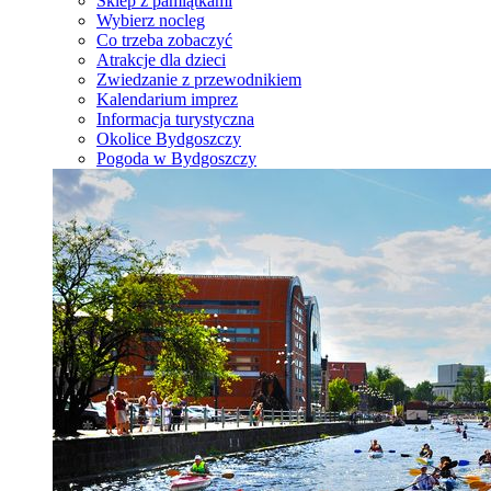
Sklep z pamiątkami
Wybierz nocleg
Co trzeba zobaczyć
Atrakcje dla dzieci
Zwiedzanie z przewodnikiem
Kalendarium imprez
Informacja turystyczna
Okolice Bydgoszczy
Pogoda w Bydgoszczy