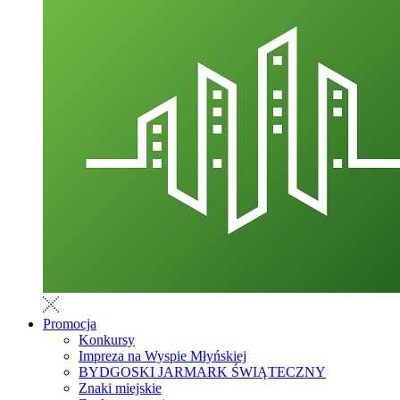
Promocja
Konkursy
Impreza na Wyspie Młyńskiej
BYDGOSKI JARMARK ŚWIĄTECZNY
Znaki miejskie