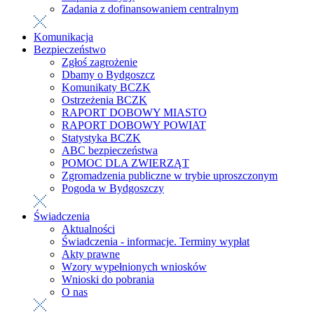
Zadania z dofinansowaniem centralnym
Komunikacja
Bezpieczeństwo
Zgłoś zagrożenie
Dbamy o Bydgoszcz
Komunikaty BCZK
Ostrzeżenia BCZK
RAPORT DOBOWY MIASTO
RAPORT DOBOWY POWIAT
Statystyka BCZK
ABC bezpieczeństwa
POMOC DLA ZWIERZĄT
Zgromadzenia publiczne w trybie uproszczonym
Pogoda w Bydgoszczy
Świadczenia
Aktualności
Świadczenia - informacje. Terminy wypłat
Akty prawne
Wzory wypełnionych wniosków
Wnioski do pobrania
O nas