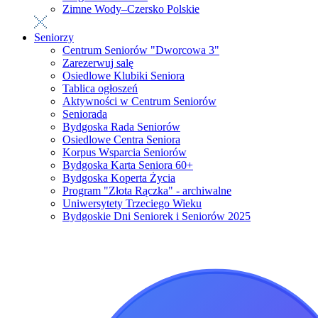
Zimne Wody–Czersko Polskie
Seniorzy
Centrum Seniorów "Dworcowa 3"
Zarezerwuj salę
Osiedlowe Klubiki Seniora
Tablica ogłoszeń
Aktywności w Centrum Seniorów
Seniorada
Bydgoska Rada Seniorów
Osiedlowe Centra Seniora
Korpus Wsparcia Seniorów
Bydgoska Karta Seniora 60+
Bydgoska Koperta Życia
Program "Złota Rączka" - archiwalne
Uniwersytety Trzeciego Wieku
Bydgoskie Dni Seniorek i Seniorów 2025