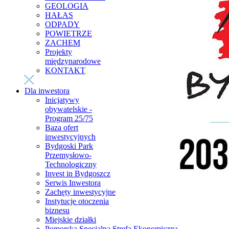
GEOLOGIA
HAŁAS
ODPADY
POWIETRZE
ZACHEM
Projekty
międzynarodowe
KONTAKT
Dla inwestora
Inicjatywy
obywatelskie -
Program 25/75
Baza ofert
inwestycyjnych
Bydgoski Park
Przemysłowo-
Technologiczny
Invest in Bydgoszcz
Serwis Inwestora
Zachęty inwestycyjne
Instytucje otoczenia
biznesu
Miejskie działki
Pomorska Specjalna Strefa Ekonomiczna