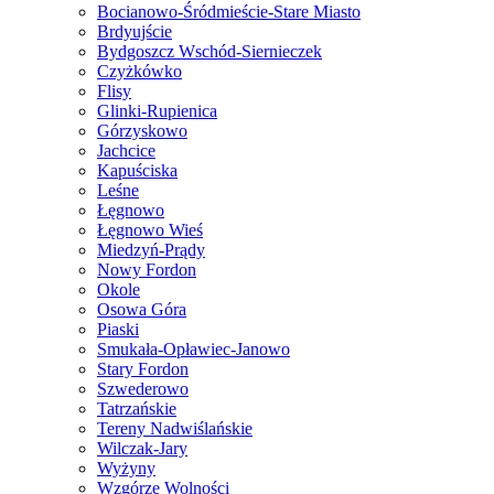
Bocianowo-Śródmieście-Stare Miasto
Brdyujście
Bydgoszcz Wschód-Siernieczek
Czyżkówko
Flisy
Glinki-Rupienica
Górzyskowo
Jachcice
Kapuściska
Leśne
Łęgnowo
Łęgnowo Wieś
Miedzyń-Prądy
Nowy Fordon
Okole
Osowa Góra
Piaski
Smukała-Opławiec-Janowo
Stary Fordon
Szwederowo
Tatrzańskie
Tereny Nadwiślańskie
Wilczak-Jary
Wyżyny
Wzgórze Wolności