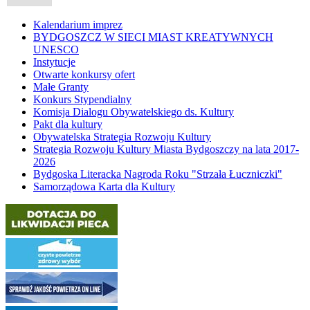
Kalendarium imprez
BYDGOSZCZ W SIECI MIAST KREATYWNYCH
UNESCO
Instytucje
Otwarte konkursy ofert
Małe Granty
Konkurs Stypendialny
Komisja Dialogu Obywatelskiego ds. Kultury
Pakt dla kultury
Obywatelska Strategia Rozwoju Kultury
Strategia Rozwoju Kultury Miasta Bydgoszczy na lata 2017-
2026
Bydgoska Literacka Nagroda Roku "Strzała Łuczniczki"
Samorządowa Karta dla Kultury