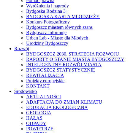
Pomoc prawna
Wyróżnienia i nagrody
Bydgoska Rodzina 3+
BYDGOSKA KARTA MŁODZIEŻY
Konkurs Fotograficzny
Bydgoszcz miastem równych szans
Bydgoszcz Informuje
Urban Lab - Miasto dla Młodych
Urodziny Bydgoszczy
Rozwój
BYDGOSZCZ 2030. STRATEGIA ROZWOJU
RAPORTY O STANIE MIASTA BYDGOSZCZY
INTELIGENTNY ROZWÓJ MIASTA
BYDGOSZCZ STATYSTYCZNIE
REWITALIZACJA
Projekty europejskie
KONTAKT
Środowisko
AKTUALNOŚCI
ADAPTACJA DO ZMIAN KLIMATU
EDUKACJA EKOLOGICZNA
GEOLOGIA
HAŁAS
ODPADY
POWIETRZE