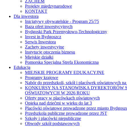
ZACHEM
Projekty międzynarodowe
KONTAKT
Dla inwestora
Inicjatywy obywatelskie - Program 25/75
Baza ofert inwestycyjnych
Bydgoski Park Przemysłowo-Technologiczny
Invest in Bydgoszcz
Serwis Inwestora
Zachęty inwestycyjne
Instytucje otoczenia biznesu
Miejskie działki
Pomorska Specjalna Strefa Ekonomiczna
Edukacja
MIEJSKIE PROGRAMY EDUKACYJNE
Programy krajowe
Nabór do przedszkoli, szkół i placówek oświatowych na
KONKURSY NA STANOWISKA DYREKTORÓW S
OŚWIATOWYCH W 2026 ROKU
Oferty pracy w placówkach oświatowych
Opieka nad dziećmi w wieku do lat 3
Placówki oświatowe prowadzone przez miasto Bydgosz
Przedszkola publiczne prowadzone przez JST
Szkoły i placówki niepubliczne
Obwody szkół podstawowych