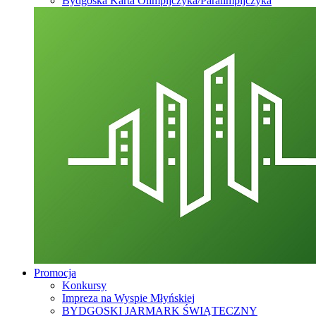
Bydgoska Karta Olimpijczyka/Paralimpijczyka
Promocja
Konkursy
Impreza na Wyspie Młyńskiej
BYDGOSKI JARMARK ŚWIĄTECZNY