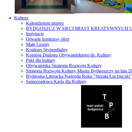
Kultura
Kalendarium imprez
BYDGOSZCZ W SIECI MIAST KREATYWNYCH 
Instytucje
Otwarte konkursy ofert
Małe Granty
Konkurs Stypendialny
Komisja Dialogu Obywatelskiego ds. Kultury
Pakt dla kultury
Obywatelska Strategia Rozwoju Kultury
Strategia Rozwoju Kultury Miasta Bydgoszczy na lata 
Bydgoska Literacka Nagroda Roku "Strzała Łuczniczki"
Samorządowa Karta dla Kultury