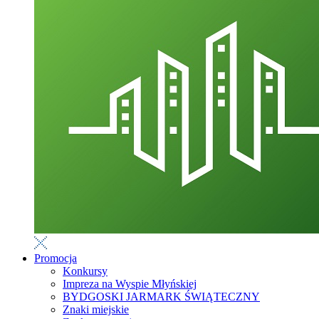
Promocja
Konkursy
Impreza na Wyspie Młyńskiej
BYDGOSKI JARMARK ŚWIĄTECZNY
Znaki miejskie