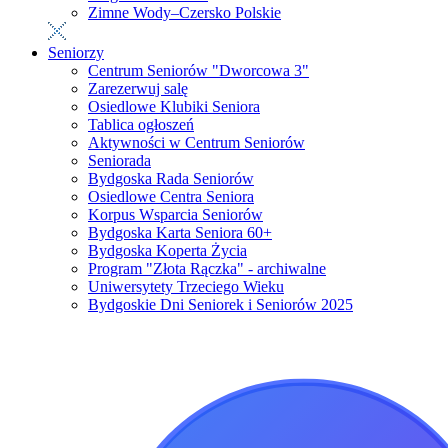
Zimne Wody–Czersko Polskie
Seniorzy
Centrum Seniorów "Dworcowa 3"
Zarezerwuj salę
Osiedlowe Klubiki Seniora
Tablica ogłoszeń
Aktywności w Centrum Seniorów
Seniorada
Bydgoska Rada Seniorów
Osiedlowe Centra Seniora
Korpus Wsparcia Seniorów
Bydgoska Karta Seniora 60+
Bydgoska Koperta Życia
Program "Złota Rączka" - archiwalne
Uniwersytety Trzeciego Wieku
Bydgoskie Dni Seniorek i Seniorów 2025