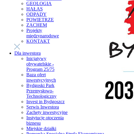
GEOLOGIA
HAŁAS
ODPADY
POWIETRZE
ZACHEM
Projekty
międzynarodowe
KONTAKT
Dla inwestora
Inicjatywy
obywatelskie -
Program 25/75
Baza ofert
inwestycyjnych
Bydgoski Park
Przemysłowo-
Technologiczny
Invest in Bydgoszcz
Serwis Inwestora
Zachęty inwestycyjne
Instytucje otoczenia
biznesu
Miejskie działki
Pomorska Specjalna Strefa Ekonomiczna