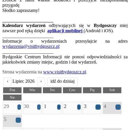
przygodę
Słodko zapraszamy!
______________________
Kalendarz wydarzeń
odbywających się w
Bydgoszczy
miej
zawsze pod ręką dzięki
aplikacji mobilnej
(Android i iOS).
______________________
Informacje o wydarzeniach przesyłajcie na adres
wydarzenia@visitbydgoszcz.pl
______________________
Bydgoskie Centrum Informacji nie ponosi odpowiedzialności za
jakiekolwiek zmiany miejsc, godzin i dat wydarzeń.
Strona wydarzenia na
www.visitbydgoszcz.pl
‹
Lipiec 2026
›
idź do dzisiaj
Pon
Wto
Śro
Czw
Pią
Sob
Nie
29
30
1
2
3
4
6
6
8
8
13
20
5
12