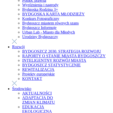
Pomoc prawna
Wyróżnienia i nagrody
Bydgoska Rodzina 3+
BYDGOSKA KARTA MŁODZIEŻY
Konkurs Fotograficzny
Bydgoszcz miastem równych szans
Bydgoszcz Informuje
Urban Lab - Miasto dla Młodych
Urodziny Bydgoszczy
Rozwój
BYDGOSZCZ 2030. STRATEGIA ROZWOJU
RAPORTY O STANIE MIASTA BYDGOSZCZY
INTELIGENTNY ROZWÓJ MIASTA
BYDGOSZCZ STATYSTYCZNIE
REWITALIZACJA
Projekty europejskie
KONTAKT
Środowisko
AKTUALNOŚCI
ADAPTACJA DO
ZMIAN KLIMATU
EDUKACJA
EKOLOGICZNA