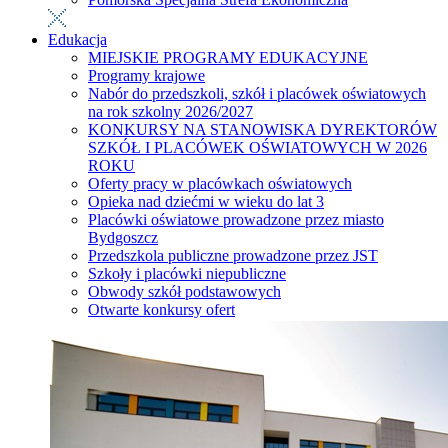
Edukacja
MIEJSKIE PROGRAMY EDUKACYJNE
Programy krajowe
Nabór do przedszkoli, szkół i placówek oświatowych
na rok szkolny 2026/2027
KONKURSY NA STANOWISKA DYREKTORÓW
SZKÓŁ I PLACÓWEK OŚWIATOWYCH W 2026
ROKU
Oferty pracy w placówkach oświatowych
Opieka nad dziećmi w wieku do lat 3
Placówki oświatowe prowadzone przez miasto
Bydgoszcz
Przedszkola publiczne prowadzone przez JST
Szkoły i placówki niepubliczne
Obwody szkół podstawowych
Otwarte konkursy ofert