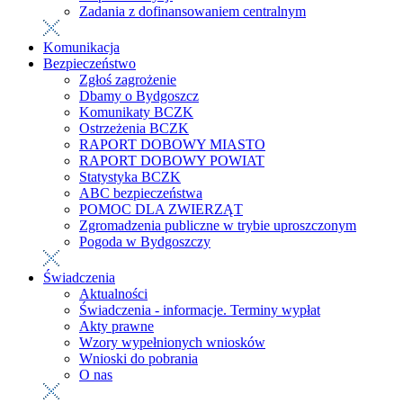
Zadania z dofinansowaniem centralnym
Komunikacja
Bezpieczeństwo
Zgłoś zagrożenie
Dbamy o Bydgoszcz
Komunikaty BCZK
Ostrzeżenia BCZK
RAPORT DOBOWY MIASTO
RAPORT DOBOWY POWIAT
Statystyka BCZK
ABC bezpieczeństwa
POMOC DLA ZWIERZĄT
Zgromadzenia publiczne w trybie uproszczonym
Pogoda w Bydgoszczy
Świadczenia
Aktualności
Świadczenia - informacje. Terminy wypłat
Akty prawne
Wzory wypełnionych wniosków
Wnioski do pobrania
O nas