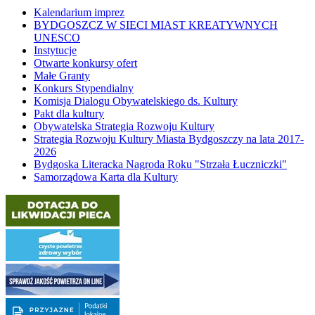
Kalendarium imprez
BYDGOSZCZ W SIECI MIAST KREATYWNYCH
UNESCO
Instytucje
Otwarte konkursy ofert
Małe Granty
Konkurs Stypendialny
Komisja Dialogu Obywatelskiego ds. Kultury
Pakt dla kultury
Obywatelska Strategia Rozwoju Kultury
Strategia Rozwoju Kultury Miasta Bydgoszczy na lata 2017-
2026
Bydgoska Literacka Nagroda Roku "Strzała Łuczniczki"
Samorządowa Karta dla Kultury