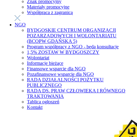
Znak promocyjny
Materiały promocyjne
Współpraca z zagranicą
NGO
BYDGOSKIE CENTRUM ORGANIZACJI
POZARZĄDOWYCH I WOLONTARIATU
(BCOPW GDAŃSKA 5)
Program współpracy z NGO - będą konsultacje
1,5% ZOSTAW W BYDGOSZCZY
Wolontariat
Informacje bieżące
Finansowe wsparcie dla NGO
Pozafinansowe wsparcie dla NGO
RADA DZIAŁALNOŚCI POŻYTKU
PUBLICZNEGO
RADA DS. PRAW CZŁOWIEKA I RÓWNEGO
TRAKTOWANIA
Tablica ogłoszeń
Kontakt