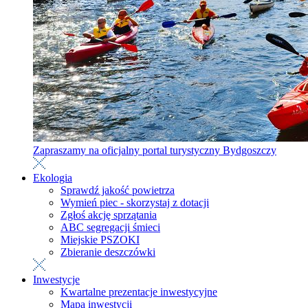
Zapraszamy na oficjalny portal turystyczny Bydgoszczy
Ekologia
Sprawdź jakość powietrza
Wymień piec - skorzystaj z dotacji
Zgłoś akcję sprzątania
ABC segregacji śmieci
Miejskie PSZOKI
Zbieranie deszczówki
Inwestycje
Kwartalne prezentacje inwestycyjne
Mapa inwestycji