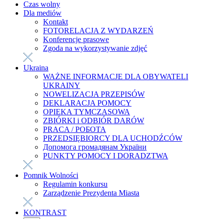
Czas wolny
Dla mediów
Kontakt
FOTORELACJA Z WYDARZEŃ
Konferencje prasowe
Zgoda na wykorzystywanie zdjęć
Ukraina
WAŻNE INFORMACJE DLA OBYWATELI
UKRAINY
NOWELIZACJA PRZEPISÓW
DEKLARACJA POMOCY
OPIEKA TYMCZASOWA
ZBIÓRKI i ODBIÓR DARÓW
PRACA / РОБОТА
PRZEDSIĘBIORCY DLA UCHODŹCÓW
Допомога громадянам України
PUNKTY POMOCY I DORADZTWA
Pomnik Wolności
Regulamin konkursu
Zarządzenie Prezydenta Miasta
KONTRAST