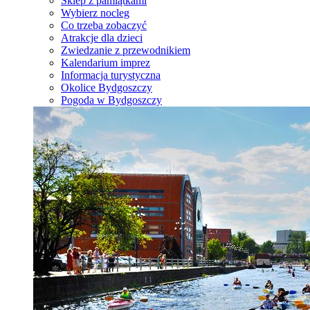
Sklep z pamiątkami
Wybierz nocleg
Co trzeba zobaczyć
Atrakcje dla dzieci
Zwiedzanie z przewodnikiem
Kalendarium imprez
Informacja turystyczna
Okolice Bydgoszczy
Pogoda w Bydgoszczy