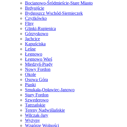
Bocianowo-Śródmieście-Stare Miasto
Brdyujście
Bydgoszcz Wschód-Siernieczek
Czyżkówko
Flisy
Glinki-Rupienica
Górzyskowo
Jachcice
Kapuściska
Leśne
Łęgnowo
Łęgnowo Wieś
Miedzyń-Prądy
Nowy Fordon
Okole
Osowa Góra
Piaski
Smukała-Opławiec-Janowo
Stary Fordon
Szwederowo
Tatrzańskie
Tereny Nadwiślańskie
Wilczak-Jary
Wyżyny
Wzgórze Wolności