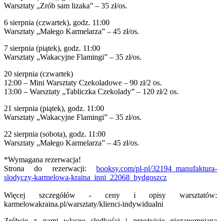
Warsztaty „Zrób sam lizaka” – 35 zł/os.
6 sierpnia (czwartek), godz. 11:00
Warsztaty „Małego Karmelarza” – 45 zł/os.
7 sierpnia (piątek), godz. 11:00
Warsztaty „Wakacyjne Flamingi” – 35 zł/os.
20 sierpnia (czwartek)
12:00 – Mini Warsztaty Czekoladowe – 90 zł/2 os.
13:00 – Warsztaty „Tabliczka Czekolady” – 120 zł/2 os.
21 sierpnia (piątek), godz. 11:00
Warsztaty „Wakacyjne Flamingi” – 35 zł/os.
22 sierpnia (sobota), godz. 11:00
Warsztaty „Małego Karmelarza” – 45 zł/os.
*Wymagana rezerwacja!
Strona do rezerwacji:
booksy.com/pl-pl/32194_manufaktura-
slodyczy-karmelowa-kraina_inni_22068_bydgoszcz
Więcej szczegółów - ceny i opisy warsztatów:
karmelowakraina.pl/warsztaty/klienci-indywidualni
Zróbcie z nami własne słodkości i przeżyjcie niezapomnianą