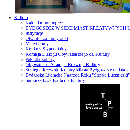
Kultura
Kalendarium imprez
BYDGOSZCZ W SIECI MIAST KREATYWNYCH 
Instytucje
Otwarte konkursy ofert
Małe Granty
Konkurs Stypendialny
Komisja Dialogu Obywatelskiego ds. Kultury
Pakt dla kultury
Obywatelska Strategia Rozwoju Kultury
Strategia Rozwoju Kultury Miasta Bydgoszczy na lata 
Bydgoska Literacka Nagroda Roku "Strzała Łuczniczki"
Samorządowa Karta dla Kultury