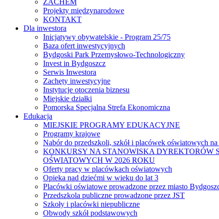
ZACHEM
Projekty międzynarodowe
KONTAKT
Dla inwestora
Inicjatywy obywatelskie - Program 25/75
Baza ofert inwestycyjnych
Bydgoski Park Przemysłowo-Technologiczny
Invest in Bydgoszcz
Serwis Inwestora
Zachęty inwestycyjne
Instytucje otoczenia biznesu
Miejskie działki
Pomorska Specjalna Strefa Ekonomiczna
Edukacja
MIEJSKIE PROGRAMY EDUKACYJNE
Programy krajowe
Nabór do przedszkoli, szkół i placówek oświatowych na
KONKURSY NA STANOWISKA DYREKTORÓW S
OŚWIATOWYCH W 2026 ROKU
Oferty pracy w placówkach oświatowych
Opieka nad dziećmi w wieku do lat 3
Placówki oświatowe prowadzone przez miasto Bydgosz
Przedszkola publiczne prowadzone przez JST
Szkoły i placówki niepubliczne
Obwody szkół podstawowych