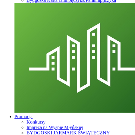
Bydgoska Karta Olimpijczyka/Paralimpijczyka
Promocja
Konkursy
Impreza na Wyspie Młyńskiej
BYDGOSKI JARMARK ŚWIĄTECZNY