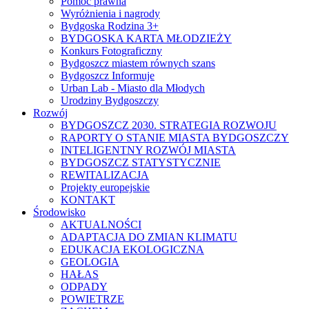
Pomoc prawna
Wyróżnienia i nagrody
Bydgoska Rodzina 3+
BYDGOSKA KARTA MŁODZIEŻY
Konkurs Fotograficzny
Bydgoszcz miastem równych szans
Bydgoszcz Informuje
Urban Lab - Miasto dla Młodych
Urodziny Bydgoszczy
Rozwój
BYDGOSZCZ 2030. STRATEGIA ROZWOJU
RAPORTY O STANIE MIASTA BYDGOSZCZY
INTELIGENTNY ROZWÓJ MIASTA
BYDGOSZCZ STATYSTYCZNIE
REWITALIZACJA
Projekty europejskie
KONTAKT
Środowisko
AKTUALNOŚCI
ADAPTACJA DO ZMIAN KLIMATU
EDUKACJA EKOLOGICZNA
GEOLOGIA
HAŁAS
ODPADY
POWIETRZE