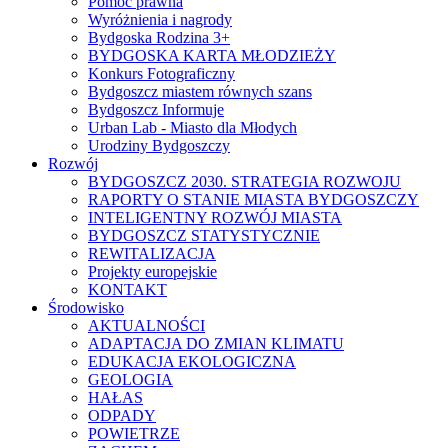
Pomoc prawna
Wyróżnienia i nagrody
Bydgoska Rodzina 3+
BYDGOSKA KARTA MŁODZIEŻY
Konkurs Fotograficzny
Bydgoszcz miastem równych szans
Bydgoszcz Informuje
Urban Lab - Miasto dla Młodych
Urodziny Bydgoszczy
Rozwój
BYDGOSZCZ 2030. STRATEGIA ROZWOJU
RAPORTY O STANIE MIASTA BYDGOSZCZY
INTELIGENTNY ROZWÓJ MIASTA
BYDGOSZCZ STATYSTYCZNIE
REWITALIZACJA
Projekty europejskie
KONTAKT
Środowisko
AKTUALNOŚCI
ADAPTACJA DO ZMIAN KLIMATU
EDUKACJA EKOLOGICZNA
GEOLOGIA
HAŁAS
ODPADY
POWIETRZE