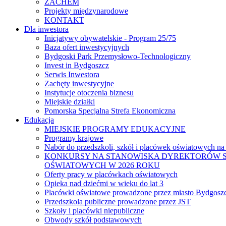
ZACHEM
Projekty międzynarodowe
KONTAKT
Dla inwestora
Inicjatywy obywatelskie - Program 25/75
Baza ofert inwestycyjnych
Bydgoski Park Przemysłowo-Technologiczny
Invest in Bydgoszcz
Serwis Inwestora
Zachęty inwestycyjne
Instytucje otoczenia biznesu
Miejskie działki
Pomorska Specjalna Strefa Ekonomiczna
Edukacja
MIEJSKIE PROGRAMY EDUKACYJNE
Programy krajowe
Nabór do przedszkoli, szkół i placówek oświatowych na
KONKURSY NA STANOWISKA DYREKTORÓW S
OŚWIATOWYCH W 2026 ROKU
Oferty pracy w placówkach oświatowych
Opieka nad dziećmi w wieku do lat 3
Placówki oświatowe prowadzone przez miasto Bydgosz
Przedszkola publiczne prowadzone przez JST
Szkoły i placówki niepubliczne
Obwody szkół podstawowych