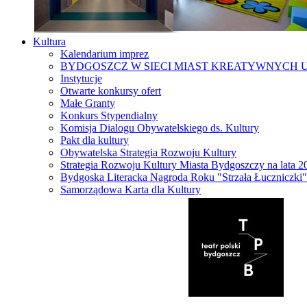
Kultura
Kalendarium imprez
BYDGOSZCZ W SIECI MIAST KREATYWNYCH 
Instytucje
Otwarte konkursy ofert
Małe Granty
Konkurs Stypendialny
Komisja Dialogu Obywatelskiego ds. Kultury
Pakt dla kultury
Obywatelska Strategia Rozwoju Kultury
Strategia Rozwoju Kultury Miasta Bydgoszczy na lata 
Bydgoska Literacka Nagroda Roku "Strzała Łuczniczki"
Samorządowa Karta dla Kultury