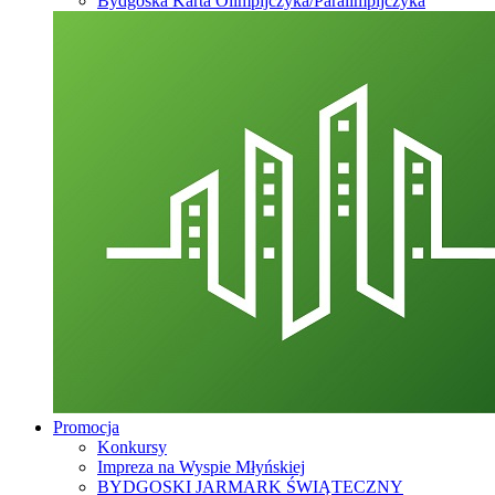
Bydgoska Karta Olimpijczyka/Paralimpijczyka
Promocja
Konkursy
Impreza na Wyspie Młyńskiej
BYDGOSKI JARMARK ŚWIĄTECZNY