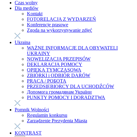
Czas wolny
Dla mediów
Kontakt
FOTORELACJA Z WYDARZEŃ
Konferencje prasowe
Zgoda na wykorzystywanie zdjęć
Ukraina
WAŻNE INFORMACJE DLA OBYWATELI
UKRAINY
NOWELIZACJA PRZEPISÓW
DEKLARACJA POMOCY
OPIEKA TYMCZASOWA
ZBIÓRKI i ODBIÓR DARÓW
PRACA / РОБОТА
PRZEDSIĘBIORCY DLA UCHODŹCÓW
Допомога громадянам України
PUNKTY POMOCY I DORADZTWA
Pomnik Wolności
Regulamin konkursu
Zarządzenie Prezydenta Miasta
KONTRAST