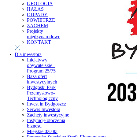
GEOLOGIA
HAŁAS
ODPADY
POWIETRZE
ZACHEM
Projekty
międzynarodowe
KONTAKT
Dla inwestora
Inicjatywy
obywatelskie -
Program 25/75
Baza ofert
inwestycyjnych
Bydgoski Park
Przemysłowo-
Technologiczny
Invest in Bydgoszcz
Serwis Inwestora
Zachęty inwestycyjne
Instytucje otoczenia
biznesu
Miejskie działki
Pomorska Specjalna Strefa Ekonomiczna