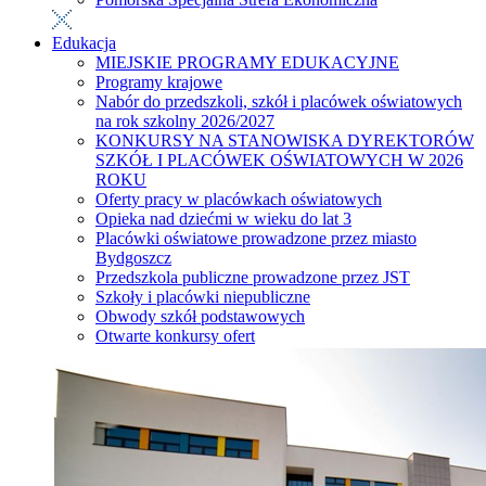
Edukacja
MIEJSKIE PROGRAMY EDUKACYJNE
Programy krajowe
Nabór do przedszkoli, szkół i placówek oświatowych
na rok szkolny 2026/2027
KONKURSY NA STANOWISKA DYREKTORÓW
SZKÓŁ I PLACÓWEK OŚWIATOWYCH W 2026
ROKU
Oferty pracy w placówkach oświatowych
Opieka nad dziećmi w wieku do lat 3
Placówki oświatowe prowadzone przez miasto
Bydgoszcz
Przedszkola publiczne prowadzone przez JST
Szkoły i placówki niepubliczne
Obwody szkół podstawowych
Otwarte konkursy ofert