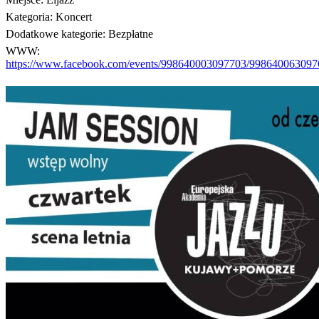
Kategoria:
Koncert
Dodatkowe kategorie:
Bezpłatne
WWW:
https://www.facebook.com/events/998640003097703/998640063097