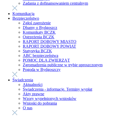
Zadania z dofinansowaniem centralnym
Komunikacja
Bezpieczeństwo
Zgłoś zagrożenie
Dbamy o Bydgoszcz
Komunikaty BCZK
Ostrzeżenia BCZK
RAPORT DOBOWY MIASTO
RAPORT DOBOWY POWIAT
Statystyka BCZK
ABC bezpieczeństwa
POMOC DLA ZWIERZĄT
Zgromadzenia publiczne w trybie uproszczonym
Pogoda w Bydgoszczy
Świadczenia
Aktualności
Świadczenia - informacje. Terminy wypłat
Akty prawne
Wzory wypełnionych wniosków
Wnioski do pobrania
O nas