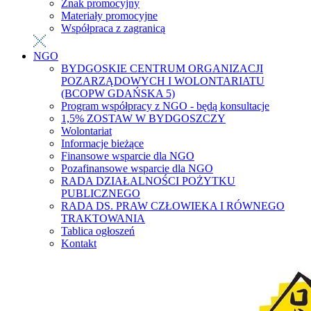
Znak promocyjny
Materiały promocyjne
Współpraca z zagranicą
NGO
BYDGOSKIE CENTRUM ORGANIZACJI
POZARZĄDOWYCH I WOLONTARIATU
(BCOPW GDAŃSKA 5)
Program współpracy z NGO - będą konsultacje
1,5% ZOSTAW W BYDGOSZCZY
Wolontariat
Informacje bieżące
Finansowe wsparcie dla NGO
Pozafinansowe wsparcie dla NGO
RADA DZIAŁALNOŚCI POŻYTKU
PUBLICZNEGO
RADA DS. PRAW CZŁOWIEKA I RÓWNEGO
TRAKTOWANIA
Tablica ogłoszeń
Kontakt