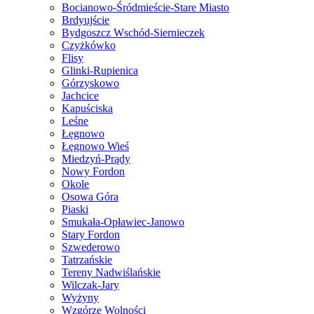
Bocianowo-Śródmieście-Stare Miasto
Brdyujście
Bydgoszcz Wschód-Siernieczek
Czyżkówko
Flisy
Glinki-Rupienica
Górzyskowo
Jachcice
Kapuściska
Leśne
Łęgnowo
Łęgnowo Wieś
Miedzyń-Prądy
Nowy Fordon
Okole
Osowa Góra
Piaski
Smukała-Opławiec-Janowo
Stary Fordon
Szwederowo
Tatrzańskie
Tereny Nadwiślańskie
Wilczak-Jary
Wyżyny
Wzgórze Wolności