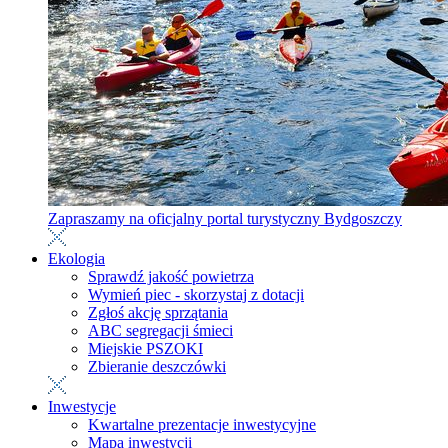
Zapraszamy na oficjalny portal turystyczny Bydgoszczy
Ekologia
Sprawdź jakość powietrza
Wymień piec - skorzystaj z dotacji
Zgłoś akcję sprzątania
ABC segregacji śmieci
Miejskie PSZOKI
Zbieranie deszczówki
Inwestycje
Kwartalne prezentacje inwestycyjne
Mapa inwestycji