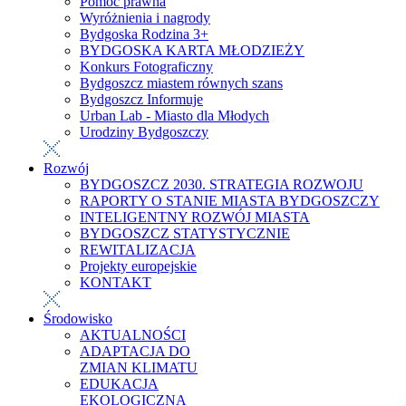
Pomoc prawna
Wyróżnienia i nagrody
Bydgoska Rodzina 3+
BYDGOSKA KARTA MŁODZIEŻY
Konkurs Fotograficzny
Bydgoszcz miastem równych szans
Bydgoszcz Informuje
Urban Lab - Miasto dla Młodych
Urodziny Bydgoszczy
Rozwój
BYDGOSZCZ 2030. STRATEGIA ROZWOJU
RAPORTY O STANIE MIASTA BYDGOSZCZY
INTELIGENTNY ROZWÓJ MIASTA
BYDGOSZCZ STATYSTYCZNIE
REWITALIZACJA
Projekty europejskie
KONTAKT
Środowisko
AKTUALNOŚCI
ADAPTACJA DO
ZMIAN KLIMATU
EDUKACJA
EKOLOGICZNA