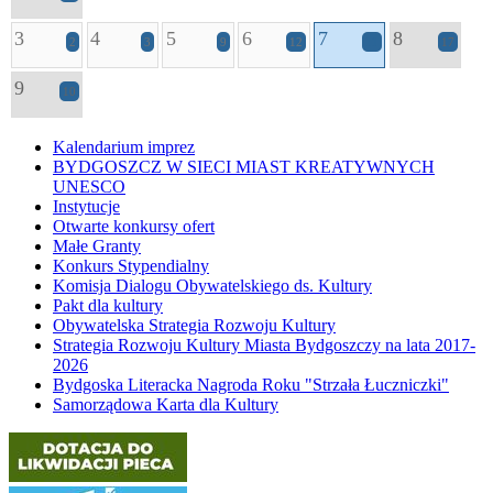
3
4
5
6
7
8
2
3
9
12
11
17
9
10
Kalendarium imprez
BYDGOSZCZ W SIECI MIAST KREATYWNYCH
UNESCO
Instytucje
Otwarte konkursy ofert
Małe Granty
Konkurs Stypendialny
Komisja Dialogu Obywatelskiego ds. Kultury
Pakt dla kultury
Obywatelska Strategia Rozwoju Kultury
Strategia Rozwoju Kultury Miasta Bydgoszczy na lata 2017-
2026
Bydgoska Literacka Nagroda Roku "Strzała Łuczniczki"
Samorządowa Karta dla Kultury