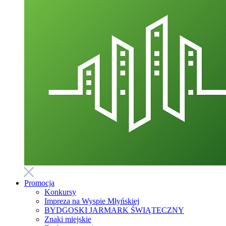
Promocja
Konkursy
Impreza na Wyspie Młyńskiej
BYDGOSKI JARMARK ŚWIĄTECZNY
Znaki miejskie