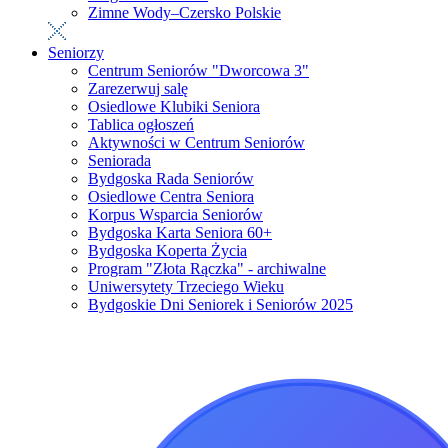
Zimne Wody–Czersko Polskie
Seniorzy
Centrum Seniorów "Dworcowa 3"
Zarezerwuj salę
Osiedlowe Klubiki Seniora
Tablica ogłoszeń
Aktywności w Centrum Seniorów
Seniorada
Bydgoska Rada Seniorów
Osiedlowe Centra Seniora
Korpus Wsparcia Seniorów
Bydgoska Karta Seniora 60+
Bydgoska Koperta Życia
Program "Złota Rączka" - archiwalne
Uniwersytety Trzeciego Wieku
Bydgoskie Dni Seniorek i Seniorów 2025