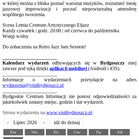
w której można z bliska poznać warsztat muzyków, zrozumieć istotę
jazzowej improwizacji i poczuć niepowtarzalną atmosferę
wspólnego tworzenia.
Scena Letnia Centrum Artystycznego Eljazz
Każdy czwartek | godz. 20:00 | od czerwca do października
Wstęp wolny
Do zobaczenia na Retro Jazz Jam Session!
______________________
Kalendarz wydarzeń
odbywających się w
Bydgoszczy
miej
zawsze pod ręką dzięki
aplikacji mobilnej
(Android i iOS).
______________________
Informacje o wydarzeniach przesyłajcie na adres
wydarzenia@visitbydgoszcz.pl
______________________
Bydgoskie Centrum Informacji nie ponosi odpowiedzialności za
jakiekolwiek zmiany miejsc, godzin i dat wydarzeń.
Strona wydarzenia na
www.visitbydgoszcz.pl
‹
Lipiec 2026
›
idź do dzisiaj
Pon
Wto
Śro
Czw
Pią
Sob