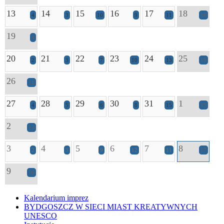
13
14
15
16
17
18
4
3
10
9
11
16
19
8
20
21
22
23
24
25
2
3
7
10
13
19
26
11
27
28
29
30
31
1
4
5
6
8
15
15
2
13
3
4
5
6
7
8
2
3
9
12
11
17
9
10
Kalendarium imprez
BYDGOSZCZ W SIECI MIAST KREATYWNYCH
UNESCO