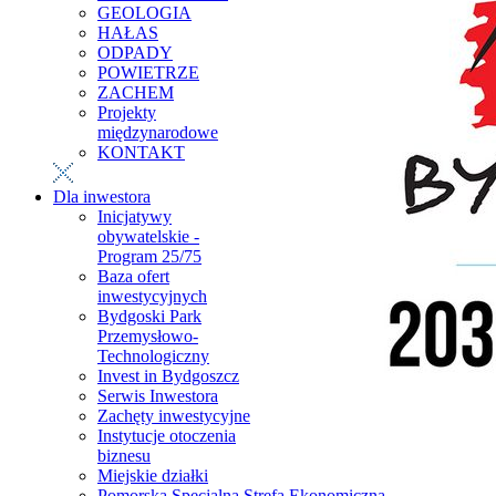
GEOLOGIA
HAŁAS
ODPADY
POWIETRZE
ZACHEM
Projekty
międzynarodowe
KONTAKT
Dla inwestora
Inicjatywy
obywatelskie -
Program 25/75
Baza ofert
inwestycyjnych
Bydgoski Park
Przemysłowo-
Technologiczny
Invest in Bydgoszcz
Serwis Inwestora
Zachęty inwestycyjne
Instytucje otoczenia
biznesu
Miejskie działki
Pomorska Specjalna Strefa Ekonomiczna