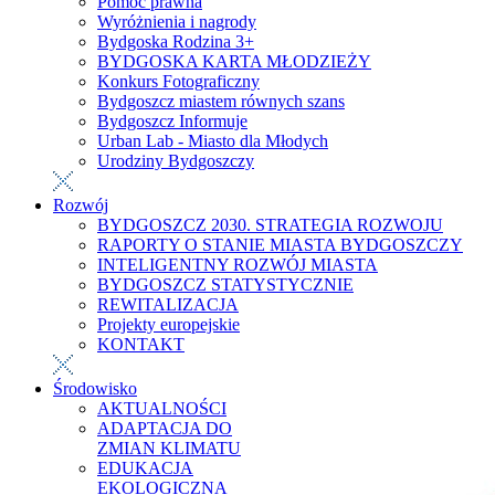
Pomoc prawna
Wyróżnienia i nagrody
Bydgoska Rodzina 3+
BYDGOSKA KARTA MŁODZIEŻY
Konkurs Fotograficzny
Bydgoszcz miastem równych szans
Bydgoszcz Informuje
Urban Lab - Miasto dla Młodych
Urodziny Bydgoszczy
Rozwój
BYDGOSZCZ 2030. STRATEGIA ROZWOJU
RAPORTY O STANIE MIASTA BYDGOSZCZY
INTELIGENTNY ROZWÓJ MIASTA
BYDGOSZCZ STATYSTYCZNIE
REWITALIZACJA
Projekty europejskie
KONTAKT
Środowisko
AKTUALNOŚCI
ADAPTACJA DO
ZMIAN KLIMATU
EDUKACJA
EKOLOGICZNA