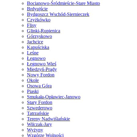
Bocianowo-Śródmieście-Stare Miasto
Brdyujście
Bydgoszcz Wschód-Siernieczek
Czyżkówko
Flisy
Glinki-Rupienica
Górzyskowo
Jachcice
Kapuściska
Leśne
Łęgnowo
Łęgnowo Wieś
Miedzyń-Prądy
Nowy Fordon
Okole
Osowa Góra
Piaski
Smukała-Opławiec-Janowo
Stary Fordon
Szwederowo
Tatrzańskie
Tereny Nadwiślańskie
Wilczak-Jary
Wyżyny
Wzgórze Wolności