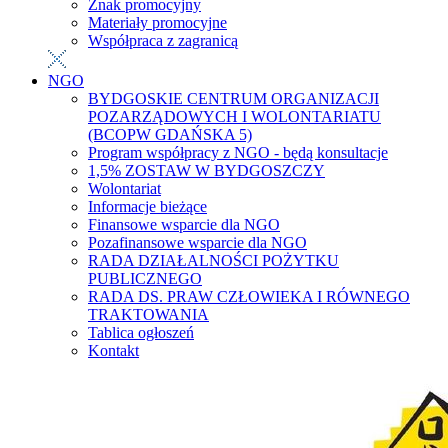
Znak promocyjny
Materiały promocyjne
Współpraca z zagranicą
NGO
BYDGOSKIE CENTRUM ORGANIZACJI
POZARZĄDOWYCH I WOLONTARIATU
(BCOPW GDAŃSKA 5)
Program współpracy z NGO - będą konsultacje
1,5% ZOSTAW W BYDGOSZCZY
Wolontariat
Informacje bieżące
Finansowe wsparcie dla NGO
Pozafinansowe wsparcie dla NGO
RADA DZIAŁALNOŚCI POŻYTKU
PUBLICZNEGO
RADA DS. PRAW CZŁOWIEKA I RÓWNEGO
TRAKTOWANIA
Tablica ogłoszeń
Kontakt