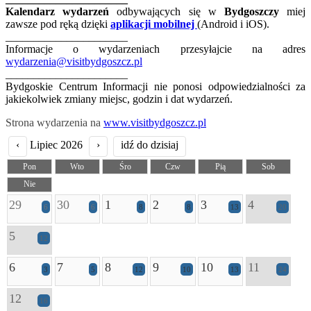
Kalendarz wydarzeń
odbywających się w
Bydgoszczy
miej
zawsze pod ręką dzięki
aplikacji mobilnej
(Android i iOS).
______________________
Informacje o wydarzeniach przesyłajcie na adres
wydarzenia@visitbydgoszcz.pl
______________________
Bydgoskie Centrum Informacji nie ponosi odpowiedzialności za
jakiekolwiek zmiany miejsc, godzin i dat wydarzeń.
Strona wydarzenia na
www.visitbydgoszcz.pl
‹
Lipiec 2026
›
idź do dzisiaj
Pon
Wto
Śro
Czw
Pią
Sob
Nie
29
30
1
2
3
4
6
6
8
8
13
20
5
12
6
7
8
9
10
11
3
5
12
10
13
24
12
16