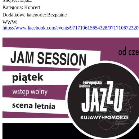
Kategoria:
Koncert
Dodatkowe kategorie:
Bezpłatne
WWW:
https://www.facebook.com/events/971710615654328/971710672320