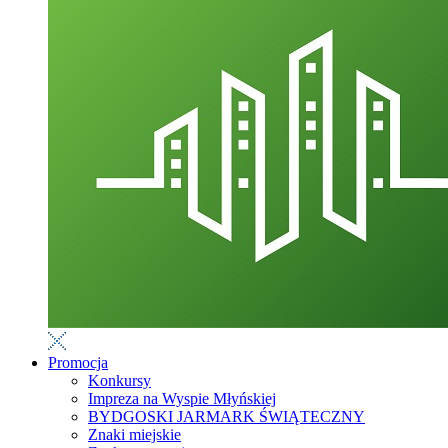
Promocja
Konkursy
Impreza na Wyspie Młyńskiej
BYDGOSKI JARMARK ŚWIĄTECZNY
Znaki miejskie