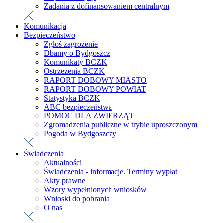
Zadania z dofinansowaniem centralnym
Komunikacja
Bezpieczeństwo
Zgłoś zagrożenie
Dbamy o Bydgoszcz
Komunikaty BCZK
Ostrzeżenia BCZK
RAPORT DOBOWY MIASTO
RAPORT DOBOWY POWIAT
Statystyka BCZK
ABC bezpieczeństwa
POMOC DLA ZWIERZĄT
Zgromadzenia publiczne w trybie uproszczonym
Pogoda w Bydgoszczy
Świadczenia
Aktualności
Świadczenia - informacje. Terminy wypłat
Akty prawne
Wzory wypełnionych wniosków
Wnioski do pobrania
O nas