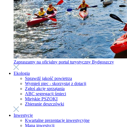
Zapraszamy na oficjalny portal turystyczny Bydgoszczy
Ekologia
Sprawdź jakość powietrza
Wymień piec - skorzystaj z dotacji
Zgłoś akcję sprzątania
ABC segregacji śmieci
Miejskie PSZOKI
Zbieranie deszczówki
Inwestycje
Kwartalne prezentacje inwestycyjne
Mapa inwestycji