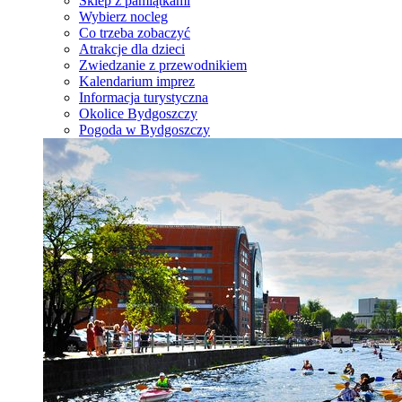
Sklep z pamiątkami
Wybierz nocleg
Co trzeba zobaczyć
Atrakcje dla dzieci
Zwiedzanie z przewodnikiem
Kalendarium imprez
Informacja turystyczna
Okolice Bydgoszczy
Pogoda w Bydgoszczy