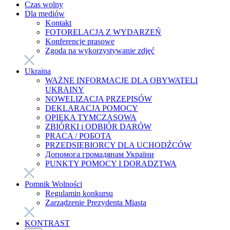
Czas wolny
Dla mediów
Kontakt
FOTORELACJA Z WYDARZEŃ
Konferencje prasowe
Zgoda na wykorzystywanie zdjęć
Ukraina
WAŻNE INFORMACJE DLA OBYWATELI
UKRAINY
NOWELIZACJA PRZEPISÓW
DEKLARACJA POMOCY
OPIEKA TYMCZASOWA
ZBIÓRKI i ODBIÓR DARÓW
PRACA / РОБОТА
PRZEDSIĘBIORCY DLA UCHODŹCÓW
Допомога громадянам України
PUNKTY POMOCY I DORADZTWA
Pomnik Wolności
Regulamin konkursu
Zarządzenie Prezydenta Miasta
KONTRAST