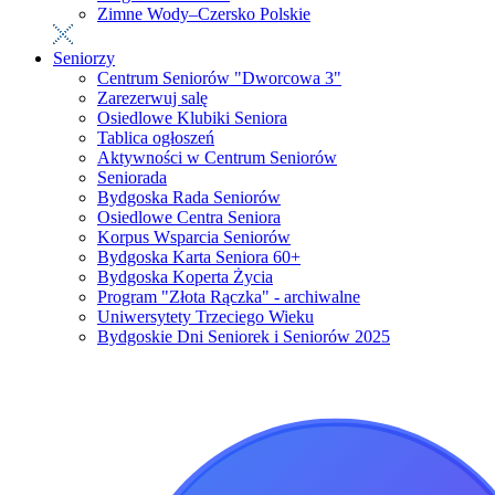
Zimne Wody–Czersko Polskie
Seniorzy
Centrum Seniorów "Dworcowa 3"
Zarezerwuj salę
Osiedlowe Klubiki Seniora
Tablica ogłoszeń
Aktywności w Centrum Seniorów
Seniorada
Bydgoska Rada Seniorów
Osiedlowe Centra Seniora
Korpus Wsparcia Seniorów
Bydgoska Karta Seniora 60+
Bydgoska Koperta Życia
Program "Złota Rączka" - archiwalne
Uniwersytety Trzeciego Wieku
Bydgoskie Dni Seniorek i Seniorów 2025