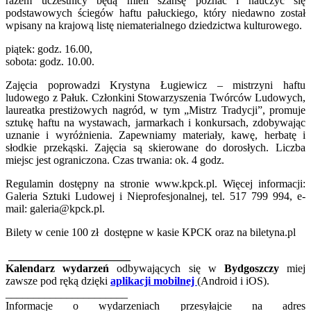
razem uczestnicy będą mieli szansę poznać i nauczyć się
podstawowych ściegów haftu pałuckiego, który niedawno został
wpisany na krajową listę niematerialnego dziedzictwa kulturowego.
piątek: godz. 16.00,
sobota: godz. 10.00.
Zajęcia poprowadzi Krystyna Ługiewicz – mistrzyni haftu
ludowego z Pałuk. Członkini Stowarzyszenia Twórców Ludowych,
laureatka prestiżowych nagród, w tym „Mistrz Tradycji”, promuje
sztukę haftu na wystawach, jarmarkach i konkursach, zdobywając
uznanie i wyróżnienia. Zapewniamy materiały, kawę, herbatę i
słodkie przekąski. Zajęcia są skierowane do dorosłych. Liczba
miejsc jest ograniczona. Czas trwania: ok. 4 godz.
Regulamin dostępny na stronie www.kpck.pl. Więcej informacji:
Galeria Sztuki Ludowej i Nieprofesjonalnej, tel. 517 799 994, e-
mail: galeria@kpck.pl.
Bilety w cenie 100 zł dostępne w kasie KPCK oraz na biletyna.pl
______________________
Kalendarz wydarzeń
odbywających się w
Bydgoszczy
miej
zawsze pod ręką dzięki
aplikacji mobilnej
(Android i iOS).
______________________
Informacje o wydarzeniach przesyłajcie na adres