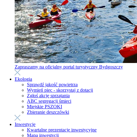
Zapraszamy na oficjalny portal turystyczny Bydgoszczy
Ekologia
Sprawdź jakość powietrza
Wymień piec - skorzystaj z dotacji
Zgłoś akcję sprzątania
ABC segregacji śmieci
Miejskie PSZOKI
Zbieranie deszczówki
Inwestycje
Kwartalne prezentacje inwestycyjne
Mapa inwestycji