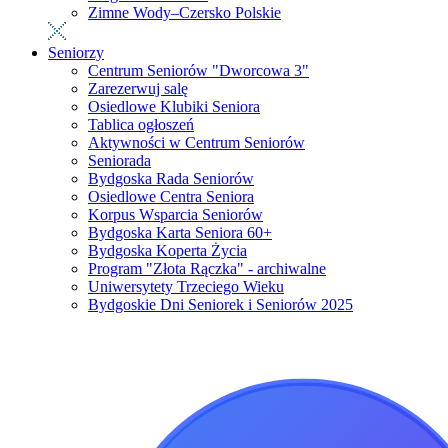
Zimne Wody–Czersko Polskie
Seniorzy
Centrum Seniorów "Dworcowa 3"
Zarezerwuj salę
Osiedlowe Klubiki Seniora
Tablica ogłoszeń
Aktywności w Centrum Seniorów
Seniorada
Bydgoska Rada Seniorów
Osiedlowe Centra Seniora
Korpus Wsparcia Seniorów
Bydgoska Karta Seniora 60+
Bydgoska Koperta Życia
Program "Złota Rączka" - archiwalne
Uniwersytety Trzeciego Wieku
Bydgoskie Dni Seniorek i Seniorów 2025