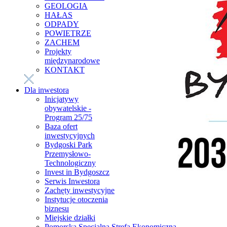
GEOLOGIA
HAŁAS
ODPADY
POWIETRZE
ZACHEM
Projekty
międzynarodowe
KONTAKT
Dla inwestora
Inicjatywy
obywatelskie -
Program 25/75
Baza ofert
inwestycyjnych
Bydgoski Park
Przemysłowo-
Technologiczny
Invest in Bydgoszcz
Serwis Inwestora
Zachęty inwestycyjne
Instytucje otoczenia
biznesu
Miejskie działki
Pomorska Specjalna Strefa Ekonomiczna