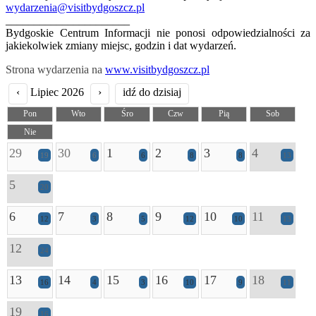
wydarzenia@visitbydgoszcz.pl
______________________
Bydgoskie Centrum Informacji nie ponosi odpowiedzialności za
jakiekolwiek zmiany miejsc, godzin i dat wydarzeń.
Strona wydarzenia na
www.visitbydgoszcz.pl
‹
Lipiec 2026
›
idź do dzisiaj
Pon
Wto
Śro
Czw
Pią
Sob
Nie
29
30
1
2
3
4
19
6
6
8
8
13
5
20
6
7
8
9
10
11
12
3
5
12
10
13
12
24
13
14
15
16
17
18
16
4
3
10
9
11
19
16