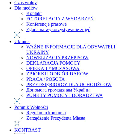
Czas wolny
Dla mediów
Kontakt
FOTORELACJA Z WYDARZEŃ
Konferencje prasowe
Zgoda na wykorzystywanie zdjęć
Ukraina
WAŻNE INFORMACJE DLA OBYWATELI
UKRAINY
NOWELIZACJA PRZEPISÓW
DEKLARACJA POMOCY
OPIEKA TYMCZASOWA
ZBIÓRKI i ODBIÓR DARÓW
PRACA / РОБОТА
PRZEDSIĘBIORCY DLA UCHODŹCÓW
Допомога громадянам України
PUNKTY POMOCY I DORADZTWA
Pomnik Wolności
Regulamin konkursu
Zarządzenie Prezydenta Miasta
KONTRAST