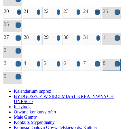
20
21
22
23
24
25
8
2
3
7
10
13
26
19
27
28
29
30
31
1
11
4
5
6
8
15
2
15
3
4
5
6
7
8
13
2
3
9
12
11
9
17
Kalendarium imprez
BYDGOSZCZ W SIECI MIAST KREATYWNYCH
UNESCO
Instytucje
Otwarte konkursy ofert
Małe Granty
Konkurs Stypendialny
Komisja Dialogu Obywatelskiego ds. Kultury