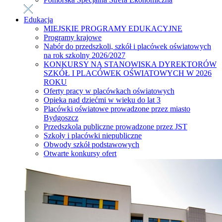
Edukacja
MIEJSKIE PROGRAMY EDUKACYJNE
Programy krajowe
Nabór do przedszkoli, szkół i placówek oświatowych
na rok szkolny 2026/2027
KONKURSY NA STANOWISKA DYREKTORÓW
SZKÓŁ I PLACÓWEK OŚWIATOWYCH W 2026
ROKU
Oferty pracy w placówkach oświatowych
Opieka nad dziećmi w wieku do lat 3
Placówki oświatowe prowadzone przez miasto
Bydgoszcz
Przedszkola publiczne prowadzone przez JST
Szkoły i placówki niepubliczne
Obwody szkół podstawowych
Otwarte konkursy ofert