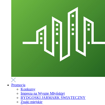
Promocja
Konkursy
Impreza na Wyspie Młyńskiej
BYDGOSKI JARMARK ŚWIĄTECZNY
Znaki miejskie