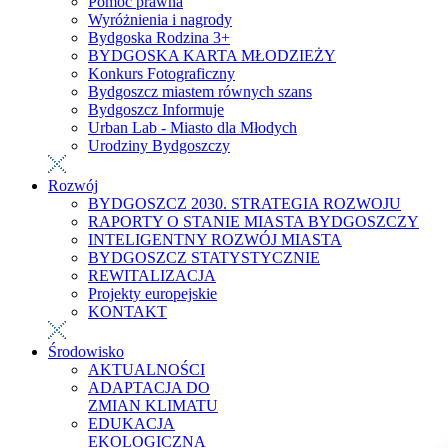
Pomoc prawna
Wyróżnienia i nagrody
Bydgoska Rodzina 3+
BYDGOSKA KARTA MŁODZIEŻY
Konkurs Fotograficzny
Bydgoszcz miastem równych szans
Bydgoszcz Informuje
Urban Lab - Miasto dla Młodych
Urodziny Bydgoszczy
Rozwój
BYDGOSZCZ 2030. STRATEGIA ROZWOJU
RAPORTY O STANIE MIASTA BYDGOSZCZY
INTELIGENTNY ROZWÓJ MIASTA
BYDGOSZCZ STATYSTYCZNIE
REWITALIZACJA
Projekty europejskie
KONTAKT
Środowisko
AKTUALNOŚCI
ADAPTACJA DO
ZMIAN KLIMATU
EDUKACJA
EKOLOGICZNA