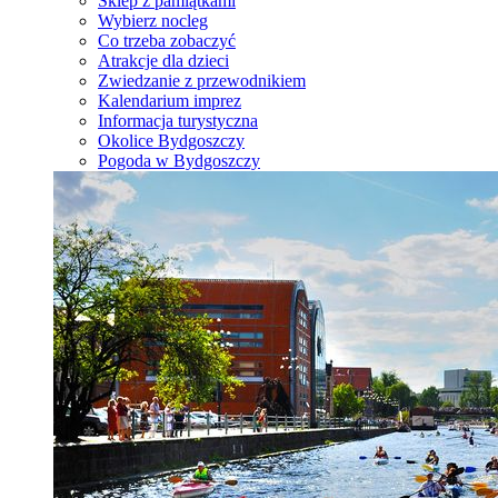
Sklep z pamiątkami
Wybierz nocleg
Co trzeba zobaczyć
Atrakcje dla dzieci
Zwiedzanie z przewodnikiem
Kalendarium imprez
Informacja turystyczna
Okolice Bydgoszczy
Pogoda w Bydgoszczy