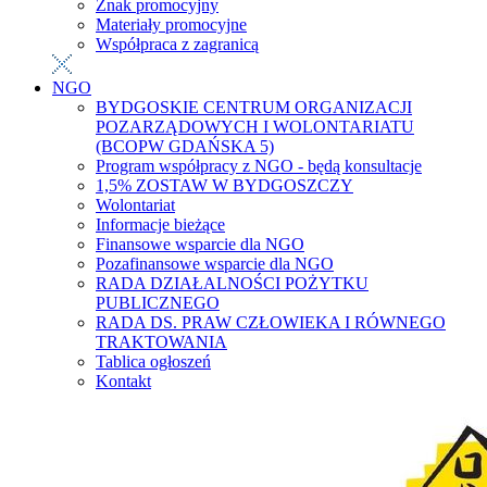
Znak promocyjny
Materiały promocyjne
Współpraca z zagranicą
NGO
BYDGOSKIE CENTRUM ORGANIZACJI
POZARZĄDOWYCH I WOLONTARIATU
(BCOPW GDAŃSKA 5)
Program współpracy z NGO - będą konsultacje
1,5% ZOSTAW W BYDGOSZCZY
Wolontariat
Informacje bieżące
Finansowe wsparcie dla NGO
Pozafinansowe wsparcie dla NGO
RADA DZIAŁALNOŚCI POŻYTKU
PUBLICZNEGO
RADA DS. PRAW CZŁOWIEKA I RÓWNEGO
TRAKTOWANIA
Tablica ogłoszeń
Kontakt