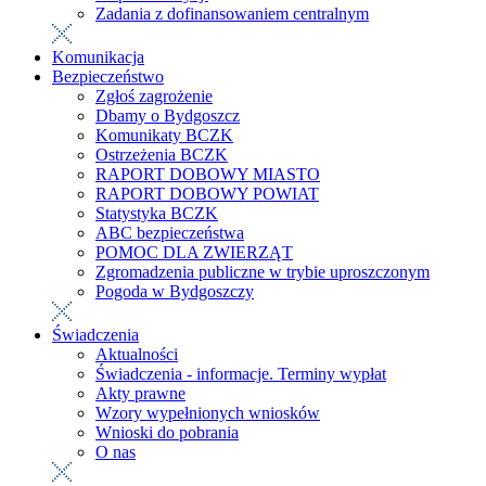
Zadania z dofinansowaniem centralnym
Komunikacja
Bezpieczeństwo
Zgłoś zagrożenie
Dbamy o Bydgoszcz
Komunikaty BCZK
Ostrzeżenia BCZK
RAPORT DOBOWY MIASTO
RAPORT DOBOWY POWIAT
Statystyka BCZK
ABC bezpieczeństwa
POMOC DLA ZWIERZĄT
Zgromadzenia publiczne w trybie uproszczonym
Pogoda w Bydgoszczy
Świadczenia
Aktualności
Świadczenia - informacje. Terminy wypłat
Akty prawne
Wzory wypełnionych wniosków
Wnioski do pobrania
O nas