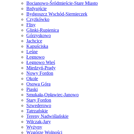
Bocianowo-Śródmieście-Stare Miasto
Brdyujście
Bydgoszcz Wschód-Siernieczek
Czyżkówko
Flisy
Glinki-Rupienica
Górzyskowo
Jachcice
Kapuściska
Leśne
Łęgnowo
Łęgnowo Wieś
Miedzyń-Prądy
Nowy Fordon
Okole
Osowa Góra
Piaski
Smukała-Opławiec-Janowo
Stary Fordon
Szwederowo
Tatrzańskie
Tereny Nadwiślańskie
Wilczak-Jary
Wyżyny
Wzgórze Wolności