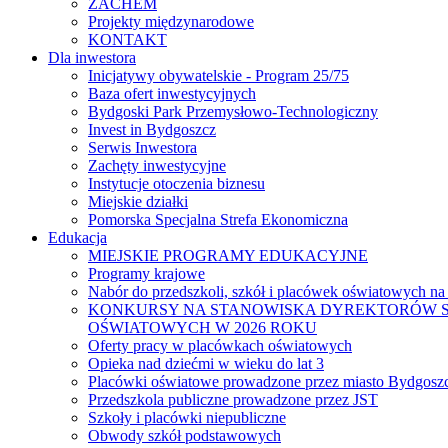
ZACHEM
Projekty międzynarodowe
KONTAKT
Dla inwestora
Inicjatywy obywatelskie - Program 25/75
Baza ofert inwestycyjnych
Bydgoski Park Przemysłowo-Technologiczny
Invest in Bydgoszcz
Serwis Inwestora
Zachęty inwestycyjne
Instytucje otoczenia biznesu
Miejskie działki
Pomorska Specjalna Strefa Ekonomiczna
Edukacja
MIEJSKIE PROGRAMY EDUKACYJNE
Programy krajowe
Nabór do przedszkoli, szkół i placówek oświatowych na
KONKURSY NA STANOWISKA DYREKTORÓW S
OŚWIATOWYCH W 2026 ROKU
Oferty pracy w placówkach oświatowych
Opieka nad dziećmi w wieku do lat 3
Placówki oświatowe prowadzone przez miasto Bydgosz
Przedszkola publiczne prowadzone przez JST
Szkoły i placówki niepubliczne
Obwody szkół podstawowych