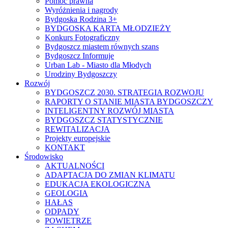
Pomoc prawna
Wyróżnienia i nagrody
Bydgoska Rodzina 3+
BYDGOSKA KARTA MŁODZIEŻY
Konkurs Fotograficzny
Bydgoszcz miastem równych szans
Bydgoszcz Informuje
Urban Lab - Miasto dla Młodych
Urodziny Bydgoszczy
Rozwój
BYDGOSZCZ 2030. STRATEGIA ROZWOJU
RAPORTY O STANIE MIASTA BYDGOSZCZY
INTELIGENTNY ROZWÓJ MIASTA
BYDGOSZCZ STATYSTYCZNIE
REWITALIZACJA
Projekty europejskie
KONTAKT
Środowisko
AKTUALNOŚCI
ADAPTACJA DO ZMIAN KLIMATU
EDUKACJA EKOLOGICZNA
GEOLOGIA
HAŁAS
ODPADY
POWIETRZE