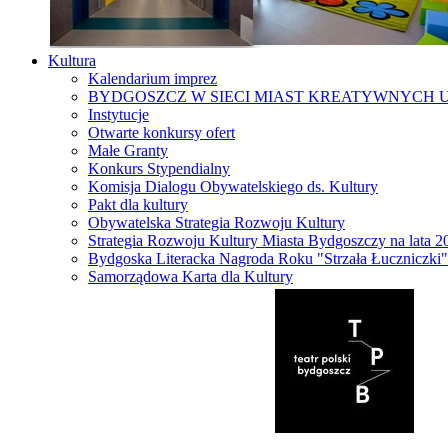
Kultura
Kalendarium imprez
BYDGOSZCZ W SIECI MIAST KREATYWNYCH 
Instytucje
Otwarte konkursy ofert
Małe Granty
Konkurs Stypendialny
Komisja Dialogu Obywatelskiego ds. Kultury
Pakt dla kultury
Obywatelska Strategia Rozwoju Kultury
Strategia Rozwoju Kultury Miasta Bydgoszczy na lata 
Bydgoska Literacka Nagroda Roku "Strzała Łuczniczki"
Samorządowa Karta dla Kultury