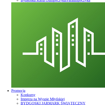
Bydgoska Karta Olimpijczyka/Paralimpijczyka
Promocja
Konkursy
Impreza na Wyspie Młyńskiej
BYDGOSKI JARMARK ŚWIĄTECZNY