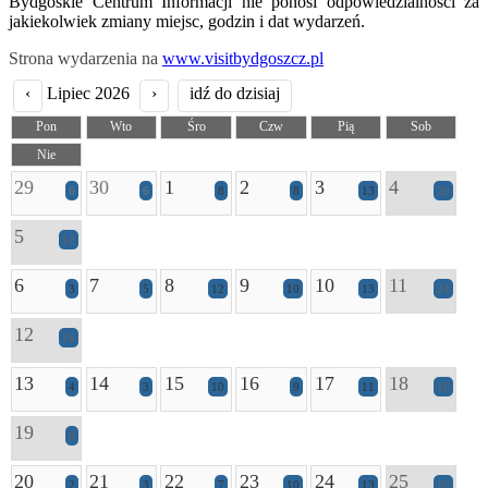
Bydgoskie Centrum Informacji nie ponosi odpowiedzialności za
jakiekolwiek zmiany miejsc, godzin i dat wydarzeń.
Strona wydarzenia na
www.visitbydgoszcz.pl
‹
Lipiec 2026
›
idź do dzisiaj
Pon
Wto
Śro
Czw
Pią
Sob
Nie
29
30
1
2
3
4
6
6
8
8
13
20
5
12
6
7
8
9
10
11
3
5
12
10
13
24
12
16
13
14
15
16
17
18
4
3
10
9
11
16
19
8
20
21
22
23
24
25
2
3
7
10
13
19