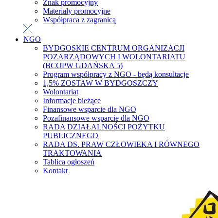
Znak promocyjny
Materiały promocyjne
Współpraca z zagranicą
NGO
BYDGOSKIE CENTRUM ORGANIZACJI
POZARZĄDOWYCH I WOLONTARIATU
(BCOPW GDAŃSKA 5)
Program współpracy z NGO - będą konsultacje
1,5% ZOSTAW W BYDGOSZCZY
Wolontariat
Informacje bieżące
Finansowe wsparcie dla NGO
Pozafinansowe wsparcie dla NGO
RADA DZIAŁALNOŚCI POŻYTKU
PUBLICZNEGO
RADA DS. PRAW CZŁOWIEKA I RÓWNEGO
TRAKTOWANIA
Tablica ogłoszeń
Kontakt