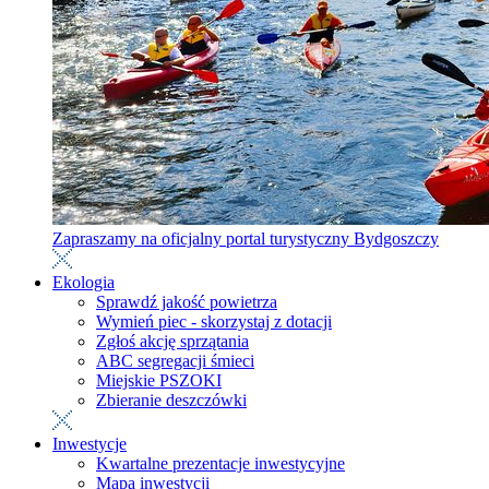
Zapraszamy na oficjalny portal turystyczny Bydgoszczy
Ekologia
Sprawdź jakość powietrza
Wymień piec - skorzystaj z dotacji
Zgłoś akcję sprzątania
ABC segregacji śmieci
Miejskie PSZOKI
Zbieranie deszczówki
Inwestycje
Kwartalne prezentacje inwestycyjne
Mapa inwestycji