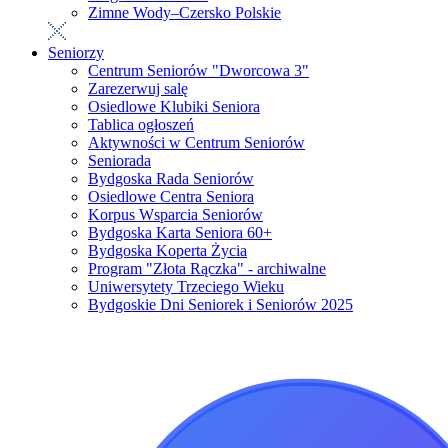
Zimne Wody–Czersko Polskie
Seniorzy
Centrum Seniorów "Dworcowa 3"
Zarezerwuj salę
Osiedlowe Klubiki Seniora
Tablica ogłoszeń
Aktywności w Centrum Seniorów
Seniorada
Bydgoska Rada Seniorów
Osiedlowe Centra Seniora
Korpus Wsparcia Seniorów
Bydgoska Karta Seniora 60+
Bydgoska Koperta Życia
Program "Złota Rączka" - archiwalne
Uniwersytety Trzeciego Wieku
Bydgoskie Dni Seniorek i Seniorów 2025