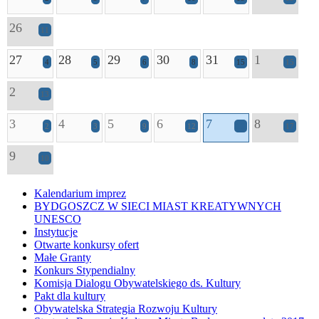
26
11
27
28
29
30
31
1
4
5
6
8
15
15
2
13
3
4
5
6
7
8
2
3
9
12
11
17
9
10
Kalendarium imprez
BYDGOSZCZ W SIECI MIAST KREATYWNYCH
UNESCO
Instytucje
Otwarte konkursy ofert
Małe Granty
Konkurs Stypendialny
Komisja Dialogu Obywatelskiego ds. Kultury
Pakt dla kultury
Obywatelska Strategia Rozwoju Kultury