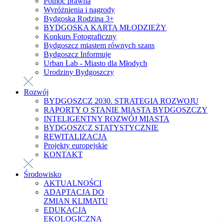
Pomoc prawna
Wyróżnienia i nagrody
Bydgoska Rodzina 3+
BYDGOSKA KARTA MŁODZIEŻY
Konkurs Fotograficzny
Bydgoszcz miastem równych szans
Bydgoszcz Informuje
Urban Lab - Miasto dla Młodych
Urodziny Bydgoszczy
Rozwój
BYDGOSZCZ 2030. STRATEGIA ROZWOJU
RAPORTY O STANIE MIASTA BYDGOSZCZY
INTELIGENTNY ROZWÓJ MIASTA
BYDGOSZCZ STATYSTYCZNIE
REWITALIZACJA
Projekty europejskie
KONTAKT
Środowisko
AKTUALNOŚCI
ADAPTACJA DO
ZMIAN KLIMATU
EDUKACJA
EKOLOGICZNA