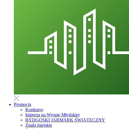
Promocja
Konkursy
Impreza na Wyspie Młyńskiej
BYDGOSKI JARMARK ŚWIĄTECZNY
Znaki miejskie