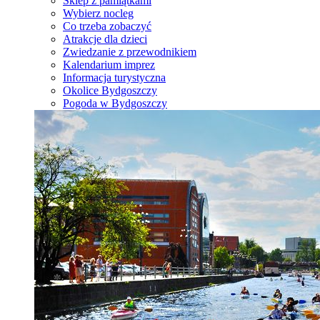
Sklep z pamiątkami
Wybierz nocleg
Co trzeba zobaczyć
Atrakcje dla dzieci
Zwiedzanie z przewodnikiem
Kalendarium imprez
Informacja turystyczna
Okolice Bydgoszczy
Pogoda w Bydgoszczy