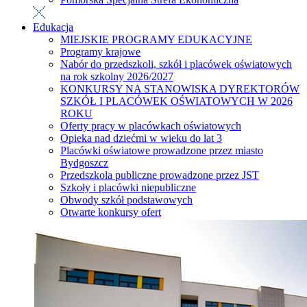
Edukacja
MIEJSKIE PROGRAMY EDUKACYJNE
Programy krajowe
Nabór do przedszkoli, szkół i placówek oświatowych
na rok szkolny 2026/2027
KONKURSY NA STANOWISKA DYREKTORÓW
SZKÓŁ I PLACÓWEK OŚWIATOWYCH W 2026
ROKU
Oferty pracy w placówkach oświatowych
Opieka nad dziećmi w wieku do lat 3
Placówki oświatowe prowadzone przez miasto
Bydgoszcz
Przedszkola publiczne prowadzone przez JST
Szkoły i placówki niepubliczne
Obwody szkół podstawowych
Otwarte konkursy ofert