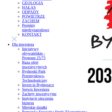
GEOLOGIA
HAŁAS
ODPADY
POWIETRZE
ZACHEM
Projekty
międzynarodowe
KONTAKT
Dla inwestora
Inicjatywy
obywatelskie -
Program 25/75
Baza ofert
inwestycyjnych
Bydgoski Park
Przemysłowo-
Technologiczny
Invest in Bydgoszcz
Serwis Inwestora
Zachęty inwestycyjne
Instytucje otoczenia
biznesu
Miejskie działki
Pomorska Specjalna Strefa Ekonomiczna