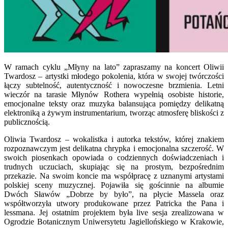
W ramach cyklu „Młyny na lato” zapraszamy na koncert Oliwii
Twardosz – artystki młodego pokolenia, która w swojej twórczości
łączy subtelność, autentyczność i nowoczesne brzmienia. Letni
wieczór na tarasie Młynów Rothera wypełnią osobiste historie,
emocjonalne teksty oraz muzyka balansująca pomiędzy delikatną
elektroniką a żywym instrumentarium, tworząc atmosferę bliskości z
publicznością.
Oliwia Twardosz – wokalistka i autorka tekstów, której znakiem
rozpoznawczym jest delikatna chrypka i emocjonalna szczerość. W
swoich piosenkach opowiada o codziennych doświadczeniach i
trudnych uczuciach, skupiając się na prostym, bezpośrednim
przekazie. Na swoim koncie ma współpracę z uznanymi artystami
polskiej sceny muzycznej. Pojawiła się gościnnie na albumie
Dwóch Sławów „Dobrze by było”, na płycie Massela oraz
współtworzyła utwory produkowane przez Patricka the Pana i
lessmana. Jej ostatnim projektem była live sesja zrealizowana w
Ogrodzie Botanicznym Uniwersytetu Jagiellońskiego w Krakowie,