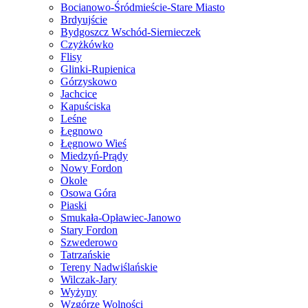
Bocianowo-Śródmieście-Stare Miasto
Brdyujście
Bydgoszcz Wschód-Siernieczek
Czyżkówko
Flisy
Glinki-Rupienica
Górzyskowo
Jachcice
Kapuściska
Leśne
Łęgnowo
Łęgnowo Wieś
Miedzyń-Prądy
Nowy Fordon
Okole
Osowa Góra
Piaski
Smukała-Opławiec-Janowo
Stary Fordon
Szwederowo
Tatrzańskie
Tereny Nadwiślańskie
Wilczak-Jary
Wyżyny
Wzgórze Wolności