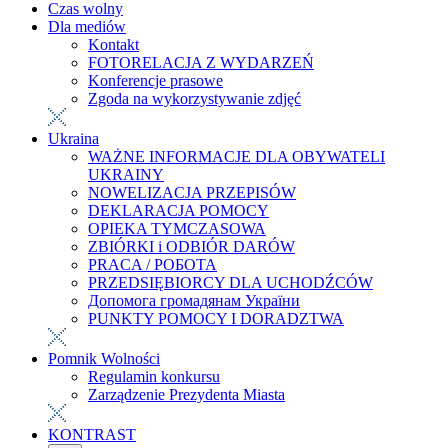
Czas wolny
Dla mediów
Kontakt
FOTORELACJA Z WYDARZEŃ
Konferencje prasowe
Zgoda na wykorzystywanie zdjęć
Ukraina
WAŻNE INFORMACJE DLA OBYWATELI
UKRAINY
NOWELIZACJA PRZEPISÓW
DEKLARACJA POMOCY
OPIEKA TYMCZASOWA
ZBIÓRKI i ODBIÓR DARÓW
PRACA / РОБОТА
PRZEDSIĘBIORCY DLA UCHODŹCÓW
Допомога громадянам України
PUNKTY POMOCY I DORADZTWA
Pomnik Wolności
Regulamin konkursu
Zarządzenie Prezydenta Miasta
KONTRAST