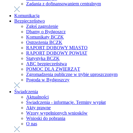
Zadania z dofinansowaniem centralnym
Komunikacja
Bezpieczeństwo
Zgłoś zagrożenie
Dbamy o Bydgoszcz
Komunikaty BCZK
Ostrzeżenia BCZK
RAPORT DOBOWY MIASTO
RAPORT DOBOWY POWIAT
Statystyka BCZK
ABC bezpieczeństwa
POMOC DLA ZWIERZĄT
Zgromadzenia publiczne w trybie uproszczonym
Pogoda w Bydgoszczy
Świadczenia
Aktualności
Świadczenia - informacje. Terminy wypłat
Akty prawne
Wzory wypełnionych wniosków
Wnioski do pobrania
O nas