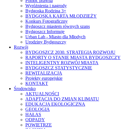
Pomoc prawna
Wyróżnienia i nagrody
Bydgoska Rodzina 3+
BYDGOSKA KARTA MŁODZIEŻY
Konkurs Fotograficzny
Bydgoszcz miastem równych szans
Bydgoszcz Informuje
Urban Lab - Miasto dla Młodych
Urodziny Bydgoszczy
Rozwój
BYDGOSZCZ 2030. STRATEGIA ROZWOJU
RAPORTY O STANIE MIASTA BYDGOSZCZY
INTELIGENTNY ROZWÓJ MIASTA
BYDGOSZCZ STATYSTYCZNIE
REWITALIZACJA
Projekty europejskie
KONTAKT
Środowisko
AKTUALNOŚCI
ADAPTACJA DO ZMIAN KLIMATU
EDUKACJA EKOLOGICZNA
GEOLOGIA
HAŁAS
ODPADY
POWIETRZE