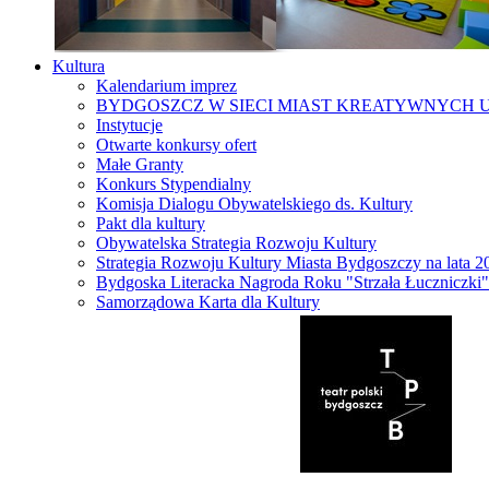
Kultura
Kalendarium imprez
BYDGOSZCZ W SIECI MIAST KREATYWNYCH 
Instytucje
Otwarte konkursy ofert
Małe Granty
Konkurs Stypendialny
Komisja Dialogu Obywatelskiego ds. Kultury
Pakt dla kultury
Obywatelska Strategia Rozwoju Kultury
Strategia Rozwoju Kultury Miasta Bydgoszczy na lata 
Bydgoska Literacka Nagroda Roku "Strzała Łuczniczki"
Samorządowa Karta dla Kultury