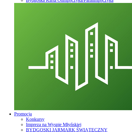
Bydgoska Karta Olimpijczyka/Paralimpijczyka
Promocja
Konkursy
Impreza na Wyspie Młyńskiej
BYDGOSKI JARMARK ŚWIĄTECZNY