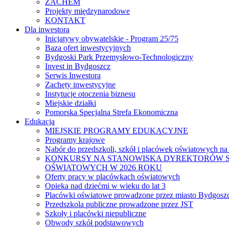
ZACHEM
Projekty międzynarodowe
KONTAKT
Dla inwestora
Inicjatywy obywatelskie - Program 25/75
Baza ofert inwestycyjnych
Bydgoski Park Przemysłowo-Technologiczny
Invest in Bydgoszcz
Serwis Inwestora
Zachęty inwestycyjne
Instytucje otoczenia biznesu
Miejskie działki
Pomorska Specjalna Strefa Ekonomiczna
Edukacja
MIEJSKIE PROGRAMY EDUKACYJNE
Programy krajowe
Nabór do przedszkoli, szkół i placówek oświatowych na
KONKURSY NA STANOWISKA DYREKTORÓW S
OŚWIATOWYCH W 2026 ROKU
Oferty pracy w placówkach oświatowych
Opieka nad dziećmi w wieku do lat 3
Placówki oświatowe prowadzone przez miasto Bydgosz
Przedszkola publiczne prowadzone przez JST
Szkoły i placówki niepubliczne
Obwody szkół podstawowych