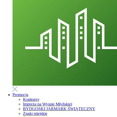
Promocja
Konkursy
Impreza na Wyspie Młyńskiej
BYDGOSKI JARMARK ŚWIĄTECZNY
Znaki miejskie