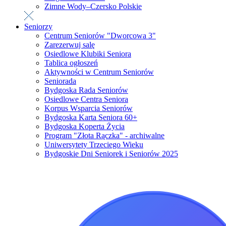
Zimne Wody–Czersko Polskie
Seniorzy
Centrum Seniorów "Dworcowa 3"
Zarezerwuj salę
Osiedlowe Klubiki Seniora
Tablica ogłoszeń
Aktywności w Centrum Seniorów
Seniorada
Bydgoska Rada Seniorów
Osiedlowe Centra Seniora
Korpus Wsparcia Seniorów
Bydgoska Karta Seniora 60+
Bydgoska Koperta Życia
Program "Złota Rączka" - archiwalne
Uniwersytety Trzeciego Wieku
Bydgoskie Dni Seniorek i Seniorów 2025