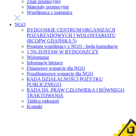
Znak promocyjny
Materiały promocyjne
Współpraca z zagranicą
NGO
BYDGOSKIE CENTRUM ORGANIZACJI
POZARZĄDOWYCH I WOLONTARIATU
(BCOPW GDAŃSKA 5)
Program współpracy z NGO - będą konsultacje
1,5% ZOSTAW W BYDGOSZCZY
Wolontariat
Informacje bieżące
Finansowe wsparcie dla NGO
Pozafinansowe wsparcie dla NGO
RADA DZIAŁALNOŚCI POŻYTKU
PUBLICZNEGO
RADA DS. PRAW CZŁOWIEKA I RÓWNEGO
TRAKTOWANIA
Tablica ogłoszeń
Kontakt