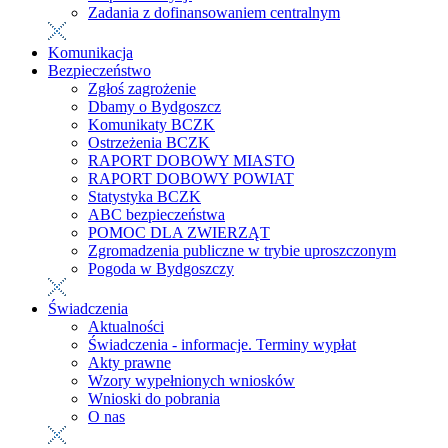
Zadania z dofinansowaniem centralnym
Komunikacja
Bezpieczeństwo
Zgłoś zagrożenie
Dbamy o Bydgoszcz
Komunikaty BCZK
Ostrzeżenia BCZK
RAPORT DOBOWY MIASTO
RAPORT DOBOWY POWIAT
Statystyka BCZK
ABC bezpieczeństwa
POMOC DLA ZWIERZĄT
Zgromadzenia publiczne w trybie uproszczonym
Pogoda w Bydgoszczy
Świadczenia
Aktualności
Świadczenia - informacje. Terminy wypłat
Akty prawne
Wzory wypełnionych wniosków
Wnioski do pobrania
O nas