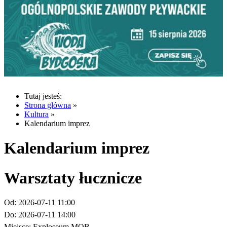
Tutaj jesteś:
Strona główna
»
Kultura
»
Kalendarium imprez
Kalendarium imprez
Warsztaty łucznicze
Od:
2026-07-11 11:00
Do:
2026-07-11 14:00
Miejsce:
Exploseum MOB