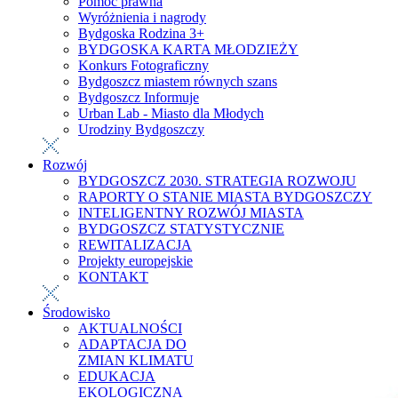
Pomoc prawna
Wyróżnienia i nagrody
Bydgoska Rodzina 3+
BYDGOSKA KARTA MŁODZIEŻY
Konkurs Fotograficzny
Bydgoszcz miastem równych szans
Bydgoszcz Informuje
Urban Lab - Miasto dla Młodych
Urodziny Bydgoszczy
Rozwój
BYDGOSZCZ 2030. STRATEGIA ROZWOJU
RAPORTY O STANIE MIASTA BYDGOSZCZY
INTELIGENTNY ROZWÓJ MIASTA
BYDGOSZCZ STATYSTYCZNIE
REWITALIZACJA
Projekty europejskie
KONTAKT
Środowisko
AKTUALNOŚCI
ADAPTACJA DO
ZMIAN KLIMATU
EDUKACJA
EKOLOGICZNA