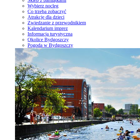
Sklep z pamiątkami
Wybierz nocleg
Co trzeba zobaczyć
Atrakcje dla dzieci
Zwiedzanie z przewodnikiem
Kalendarium imprez
Informacja turystyczna
Okolice Bydgoszczy
Pogoda w Bydgoszczy