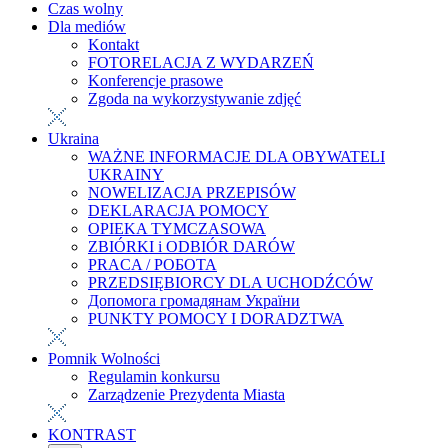
Czas wolny
Dla mediów
Kontakt
FOTORELACJA Z WYDARZEŃ
Konferencje prasowe
Zgoda na wykorzystywanie zdjęć
Ukraina
WAŻNE INFORMACJE DLA OBYWATELI
UKRAINY
NOWELIZACJA PRZEPISÓW
DEKLARACJA POMOCY
OPIEKA TYMCZASOWA
ZBIÓRKI i ODBIÓR DARÓW
PRACA / РОБОТА
PRZEDSIĘBIORCY DLA UCHODŹCÓW
Допомога громадянам України
PUNKTY POMOCY I DORADZTWA
Pomnik Wolności
Regulamin konkursu
Zarządzenie Prezydenta Miasta
KONTRAST