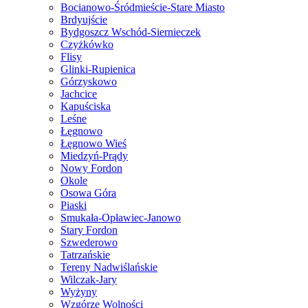
Bocianowo-Śródmieście-Stare Miasto
Brdyujście
Bydgoszcz Wschód-Siernieczek
Czyżkówko
Flisy
Glinki-Rupienica
Górzyskowo
Jachcice
Kapuściska
Leśne
Łęgnowo
Łęgnowo Wieś
Miedzyń-Prądy
Nowy Fordon
Okole
Osowa Góra
Piaski
Smukała-Opławiec-Janowo
Stary Fordon
Szwederowo
Tatrzańskie
Tereny Nadwiślańskie
Wilczak-Jary
Wyżyny
Wzgórze Wolności