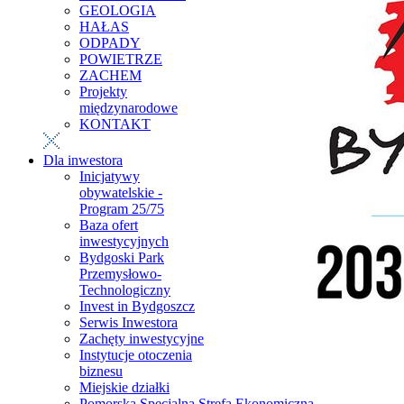
GEOLOGIA
HAŁAS
ODPADY
POWIETRZE
ZACHEM
Projekty
międzynarodowe
KONTAKT
Dla inwestora
Inicjatywy
obywatelskie -
Program 25/75
Baza ofert
inwestycyjnych
Bydgoski Park
Przemysłowo-
Technologiczny
Invest in Bydgoszcz
Serwis Inwestora
Zachęty inwestycyjne
Instytucje otoczenia
biznesu
Miejskie działki
Pomorska Specjalna Strefa Ekonomiczna