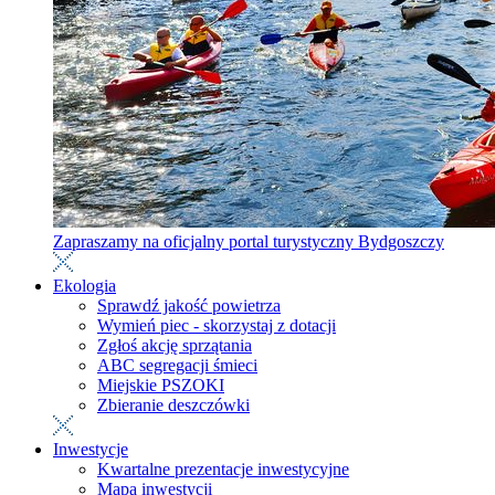
Zapraszamy na oficjalny portal turystyczny Bydgoszczy
Ekologia
Sprawdź jakość powietrza
Wymień piec - skorzystaj z dotacji
Zgłoś akcję sprzątania
ABC segregacji śmieci
Miejskie PSZOKI
Zbieranie deszczówki
Inwestycje
Kwartalne prezentacje inwestycyjne
Mapa inwestycji