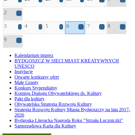
2
13
3
4
5
6
7
8
2
3
9
12
11
17
9
10
Kalendarium imprez
BYDGOSZCZ W SIECI MIAST KREATYWNYCH
UNESCO
Instytucje
Otwarte konkursy ofert
Małe Granty
Konkurs Stypendialny
Komisja Dialogu Obywatelskiego ds. Kultury
Pakt dla kultury
Obywatelska Strategia Rozwoju Kultury
Strategia Rozwoju Kultury Miasta Bydgoszczy na lata 2017-
2026
Bydgoska Literacka Nagroda Roku "Strzała Łuczniczki"
Samorządowa Karta dla Kultury