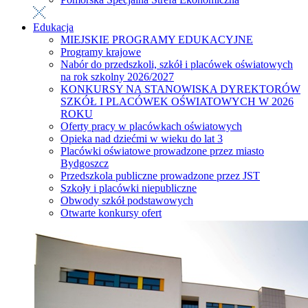
Edukacja
MIEJSKIE PROGRAMY EDUKACYJNE
Programy krajowe
Nabór do przedszkoli, szkół i placówek oświatowych
na rok szkolny 2026/2027
KONKURSY NA STANOWISKA DYREKTORÓW
SZKÓŁ I PLACÓWEK OŚWIATOWYCH W 2026
ROKU
Oferty pracy w placówkach oświatowych
Opieka nad dziećmi w wieku do lat 3
Placówki oświatowe prowadzone przez miasto
Bydgoszcz
Przedszkola publiczne prowadzone przez JST
Szkoły i placówki niepubliczne
Obwody szkół podstawowych
Otwarte konkursy ofert