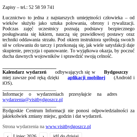
Zapisy – tel.: 52 58 59 741
Łucznictwo to jedna z najstarszych umiejętności człowieka – od
wieków służyło jako sztuka polowania, obrony i rywalizacji.
Podczas zajęć uczestnicy poznają podstawy bezpiecznego
posługiwania się łukiem, nauczą się prawidłowej postawy oraz
techniki oddawania strzału. Pod okiem instruktora spróbują swoich
sił w celowaniu do tarczy i przekonają się, jak wiele satysfakcji daje
skupienie, precyzja i opanowanie. To wyjątkowa okazja, by poczuć
ducha dawnych wojowników i sprawdzić swoją celność.
______________________
Kalendarz wydarzeń
odbywających się w
Bydgoszczy
miej zawsze pod ręką dzięki
aplikacji mobilnej
(Android i
iOS).
______________________
Informacje o wydarzeniach przesyłajcie na adres
wydarzenia@visitbydgoszcz.pl
______________________
Bydgoskie Centrum Informacji nie ponosi odpowiedzialności za
jakiekolwiek zmiany miejsc, godzin i dat wydarzeń.
Strona wydarzenia na
www.visitbydgoszcz.pl
‹
Lipiec 2026
›
idź do dzisiaj