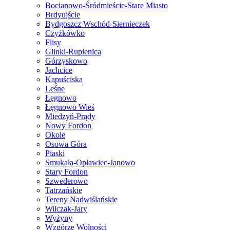
Bocianowo-Śródmieście-Stare Miasto
Brdyujście
Bydgoszcz Wschód-Siernieczek
Czyżkówko
Flisy
Glinki-Rupienica
Górzyskowo
Jachcice
Kapuściska
Leśne
Łęgnowo
Łęgnowo Wieś
Miedzyń-Prądy
Nowy Fordon
Okole
Osowa Góra
Piaski
Smukała-Opławiec-Janowo
Stary Fordon
Szwederowo
Tatrzańskie
Tereny Nadwiślańskie
Wilczak-Jary
Wyżyny
Wzgórze Wolności