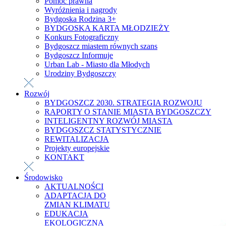
Pomoc prawna
Wyróżnienia i nagrody
Bydgoska Rodzina 3+
BYDGOSKA KARTA MŁODZIEŻY
Konkurs Fotograficzny
Bydgoszcz miastem równych szans
Bydgoszcz Informuje
Urban Lab - Miasto dla Młodych
Urodziny Bydgoszczy
Rozwój
BYDGOSZCZ 2030. STRATEGIA ROZWOJU
RAPORTY O STANIE MIASTA BYDGOSZCZY
INTELIGENTNY ROZWÓJ MIASTA
BYDGOSZCZ STATYSTYCZNIE
REWITALIZACJA
Projekty europejskie
KONTAKT
Środowisko
AKTUALNOŚCI
ADAPTACJA DO
ZMIAN KLIMATU
EDUKACJA
EKOLOGICZNA