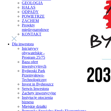
GEOLOGIA
HAŁAS
ODPADY
POWIETRZE
ZACHEM
Projekty
międzynarodowe
KONTAKT
Dla inwestora
Inicjatywy
obywatelskie -
Program 25/75
Baza ofert
inwestycyjnych
Bydgoski Park
Przemysłowo-
Technologiczny
Invest in Bydgoszcz
Serwis Inwestora
Zachęty inwestycyjne
Instytucje otoczenia
biznesu
Miejskie działki
Pomorska Specjalna Strefa Ekonomiczna