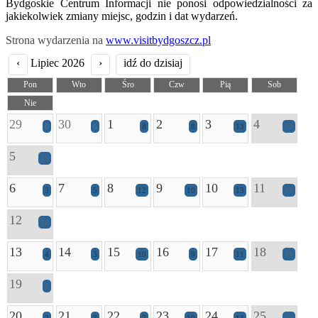
Bydgoskie Centrum Informacji nie ponosi odpowiedzialności za
jakiekolwiek zmiany miejsc, godzin i dat wydarzeń.
Strona wydarzenia na
www.visitbydgoszcz.pl
‹
Lipiec 2026
›
idź do dzisiaj
Pon
Wto
Śro
Czw
Pią
Sob
Nie
29
30
1
2
3
4
6
6
8
8
13
20
5
12
6
7
8
9
10
11
3
5
12
10
13
24
12
16
13
14
15
16
17
18
4
3
10
9
11
16
19
8
20
21
22
23
24
25