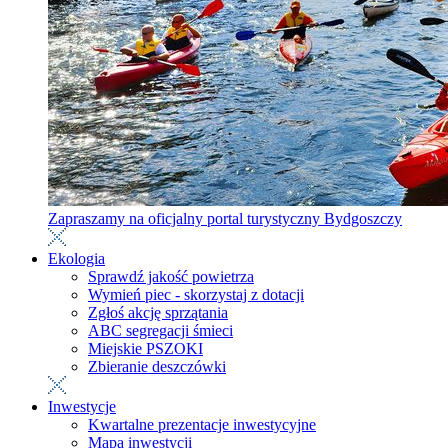
Zapraszamy na oficjalny portal turystyczny Bydgoszczy
Ekologia
Sprawdź jakość powietrza
Wymień piec - skorzystaj z dotacji
Zgłoś akcję sprzątania
ABC segregacji śmieci
Miejskie PSZOKI
Zbieranie deszczówki
Inwestycje
Kwartalne prezentacje inwestycyjne
Mapa inwestycji