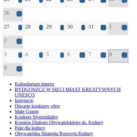
2
3
7
10
13
19
26
11
27
28
29
30
31
1
4
5
6
8
15
15
2
13
3
4
5
6
7
8
2
3
9
12
11
17
9
10
Kalendarium imprez
BYDGOSZCZ W SIECI MIAST KREATYWNYCH
UNESCO
Instytucje
Otwarte konkursy ofert
Małe Granty
Konkurs Stypendialny
Komisja Dialogu Obywatelskiego ds. Kultury
Pakt dla kultury
Obywatelska Strategia Rozwoju Kultury