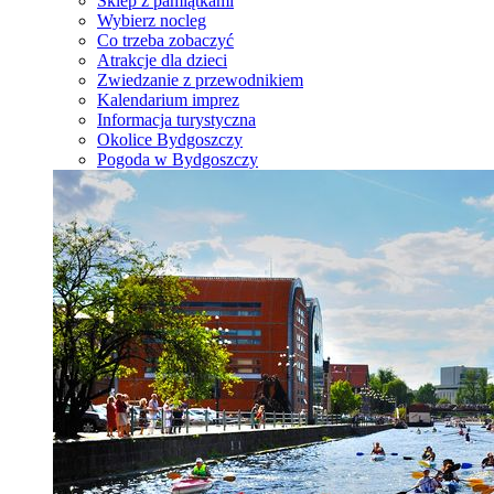
Sklep z pamiątkami
Wybierz nocleg
Co trzeba zobaczyć
Atrakcje dla dzieci
Zwiedzanie z przewodnikiem
Kalendarium imprez
Informacja turystyczna
Okolice Bydgoszczy
Pogoda w Bydgoszczy