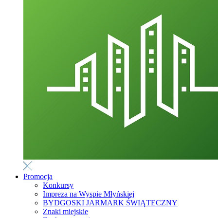
Promocja
Konkursy
Impreza na Wyspie Młyńskiej
BYDGOSKI JARMARK ŚWIĄTECZNY
Znaki miejskie