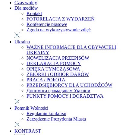
Czas wolny
Dla mediów
Kontakt
FOTORELACJA Z WYDARZEŃ
Konferencje prasowe
Zgoda na wykorzystywanie zdjęć
Ukraina
WAŻNE INFORMACJE DLA OBYWATELI
UKRAINY
NOWELIZACJA PRZEPISÓW
DEKLARACJA POMOCY
OPIEKA TYMCZASOWA
ZBIÓRKI i ODBIÓR DARÓW
PRACA / РОБОТА
PRZEDSIĘBIORCY DLA UCHODŹCÓW
Допомога громадянам України
PUNKTY POMOCY I DORADZTWA
Pomnik Wolności
Regulamin konkursu
Zarządzenie Prezydenta Miasta
KONTRAST