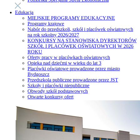
Edukacja
MIEJSKIE PROGRAMY EDUKACYJNE
Programy krajowe
Nabór do przedszkoli, szkół i placówek oświatowych
na rok szkolny 2026/2027
KONKURSY NA STANOWISKA DYREKTORÓW
SZKÓŁ I PLACÓWEK OŚWIATOWYCH W 2026
ROKU
Oferty pracy w placówkach oświatowych
Opieka nad dziećmi w wieku do lat 3
Placówki oświatowe prowadzone przez miasto
Bydgoszcz
Przedszkola publiczne prowadzone przez JST
Szkoły i placówki niepubliczne
Obwody szkół podstawowych
Otwarte konkursy ofert