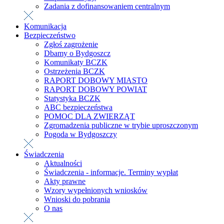
Zadania z dofinansowaniem centralnym
Komunikacja
Bezpieczeństwo
Zgłoś zagrożenie
Dbamy o Bydgoszcz
Komunikaty BCZK
Ostrzeżenia BCZK
RAPORT DOBOWY MIASTO
RAPORT DOBOWY POWIAT
Statystyka BCZK
ABC bezpieczeństwa
POMOC DLA ZWIERZĄT
Zgromadzenia publiczne w trybie uproszczonym
Pogoda w Bydgoszczy
Świadczenia
Aktualności
Świadczenia - informacje. Terminy wypłat
Akty prawne
Wzory wypełnionych wniosków
Wnioski do pobrania
O nas