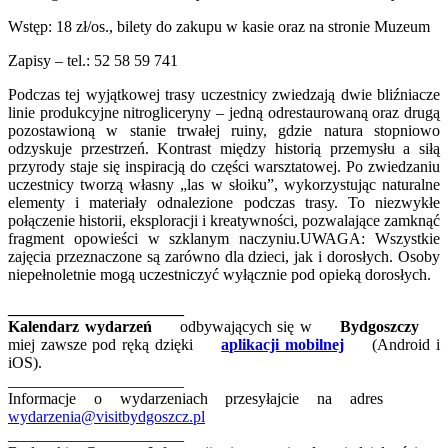
Wstęp: 18 zł/os., bilety do zakupu w kasie oraz na stronie Muzeum
Zapisy – tel.: 52 58 59 741
Podczas tej wyjątkowej trasy uczestnicy zwiedzają dwie bliźniacze
linie produkcyjne nitrogliceryny – jedną odrestaurowaną oraz drugą
pozostawioną w stanie trwałej ruiny, gdzie natura stopniowo
odzyskuje przestrzeń. Kontrast między historią przemysłu a siłą
przyrody staje się inspiracją do części warsztatowej. Po zwiedzaniu
uczestnicy tworzą własny „las w słoiku”, wykorzystując naturalne
elementy i materiały odnalezione podczas trasy. To niezwykłe
połączenie historii, eksploracji i kreatywności, pozwalające zamknąć
fragment opowieści w szklanym naczyniu.UWAGA: Wszystkie
zajęcia przeznaczone są zarówno dla dzieci, jak i dorosłych. Osoby
niepełnoletnie mogą uczestniczyć wyłącznie pod opieką dorosłych.
______________________
Kalendarz wydarzeń
odbywających się w
Bydgoszczy
miej zawsze pod ręką dzięki
aplikacji mobilnej
(Android i
iOS).
______________________
Informacje o wydarzeniach przesyłajcie na adres
wydarzenia@visitbydgoszcz.pl
______________________