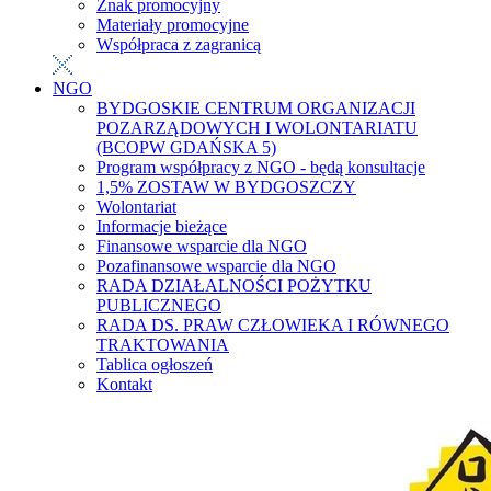
Znak promocyjny
Materiały promocyjne
Współpraca z zagranicą
NGO
BYDGOSKIE CENTRUM ORGANIZACJI
POZARZĄDOWYCH I WOLONTARIATU
(BCOPW GDAŃSKA 5)
Program współpracy z NGO - będą konsultacje
1,5% ZOSTAW W BYDGOSZCZY
Wolontariat
Informacje bieżące
Finansowe wsparcie dla NGO
Pozafinansowe wsparcie dla NGO
RADA DZIAŁALNOŚCI POŻYTKU
PUBLICZNEGO
RADA DS. PRAW CZŁOWIEKA I RÓWNEGO
TRAKTOWANIA
Tablica ogłoszeń
Kontakt