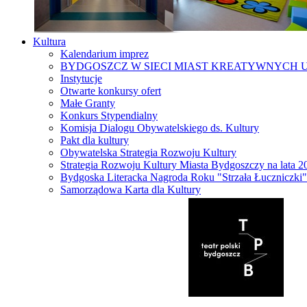
Kultura
Kalendarium imprez
BYDGOSZCZ W SIECI MIAST KREATYWNYCH 
Instytucje
Otwarte konkursy ofert
Małe Granty
Konkurs Stypendialny
Komisja Dialogu Obywatelskiego ds. Kultury
Pakt dla kultury
Obywatelska Strategia Rozwoju Kultury
Strategia Rozwoju Kultury Miasta Bydgoszczy na lata 
Bydgoska Literacka Nagroda Roku "Strzała Łuczniczki"
Samorządowa Karta dla Kultury