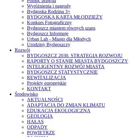
Pomoc prawna
Wyróżnienia i nagrody
Bydgoska Rodzina 3+
BYDGOSKA KARTA MŁODZIEŻY
Konkurs Fotograficzny
Bydgoszcz miastem równych szans
Bydgoszcz Informuje
Urban Lab - Miasto dla Młodych
Urodziny Bydgoszczy
Rozwój
BYDGOSZCZ 2030. STRATEGIA ROZWOJU
RAPORTY O STANIE MIASTA BYDGOSZCZY
INTELIGENTNY ROZWÓJ MIASTA
BYDGOSZCZ STATYSTYCZNIE
REWITALIZACJA
Projekty europejskie
KONTAKT
Środowisko
AKTUALNOŚCI
ADAPTACJA DO ZMIAN KLIMATU
EDUKACJA EKOLOGICZNA
GEOLOGIA
HAŁAS
ODPADY
POWIETRZE