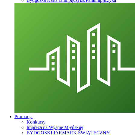
Bydgoska Karta Olimpijczyka/Paralimpijczyka
Promocja
Konkursy
Impreza na Wyspie Młyńskiej
BYDGOSKI JARMARK ŚWIĄTECZNY