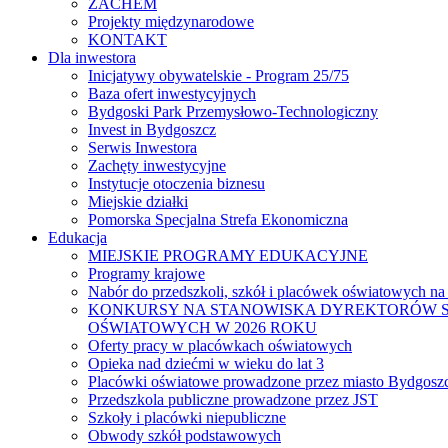
ZACHEM
Projekty międzynarodowe
KONTAKT
Dla inwestora
Inicjatywy obywatelskie - Program 25/75
Baza ofert inwestycyjnych
Bydgoski Park Przemysłowo-Technologiczny
Invest in Bydgoszcz
Serwis Inwestora
Zachęty inwestycyjne
Instytucje otoczenia biznesu
Miejskie działki
Pomorska Specjalna Strefa Ekonomiczna
Edukacja
MIEJSKIE PROGRAMY EDUKACYJNE
Programy krajowe
Nabór do przedszkoli, szkół i placówek oświatowych na
KONKURSY NA STANOWISKA DYREKTORÓW S
OŚWIATOWYCH W 2026 ROKU
Oferty pracy w placówkach oświatowych
Opieka nad dziećmi w wieku do lat 3
Placówki oświatowe prowadzone przez miasto Bydgosz
Przedszkola publiczne prowadzone przez JST
Szkoły i placówki niepubliczne
Obwody szkół podstawowych