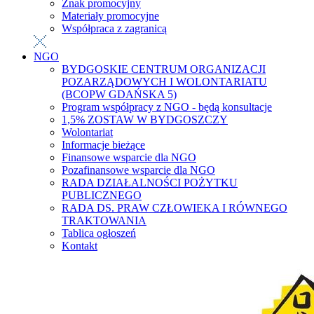
Znak promocyjny
Materiały promocyjne
Współpraca z zagranicą
NGO
BYDGOSKIE CENTRUM ORGANIZACJI
POZARZĄDOWYCH I WOLONTARIATU
(BCOPW GDAŃSKA 5)
Program współpracy z NGO - będą konsultacje
1,5% ZOSTAW W BYDGOSZCZY
Wolontariat
Informacje bieżące
Finansowe wsparcie dla NGO
Pozafinansowe wsparcie dla NGO
RADA DZIAŁALNOŚCI POŻYTKU
PUBLICZNEGO
RADA DS. PRAW CZŁOWIEKA I RÓWNEGO
TRAKTOWANIA
Tablica ogłoszeń
Kontakt