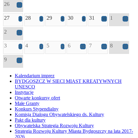
26
11
27
28
29
30
31
1
4
5
6
8
15
15
2
13
3
4
5
6
7
8
2
3
9
12
11
17
9
11
Kalendarium imprez
BYDGOSZCZ W SIECI MIAST KREATYWNYCH
UNESCO
Instytucje
Otwarte konkursy ofert
Małe Granty
Konkurs Stypendialny
Komisja Dialogu Obywatelskiego ds. Kultury
Pakt dla kultury
Obywatelska Strategia Rozwoju Kultury
Strategia Rozwoju Kultury Miasta Bydgoszczy na lata 2017-
2026