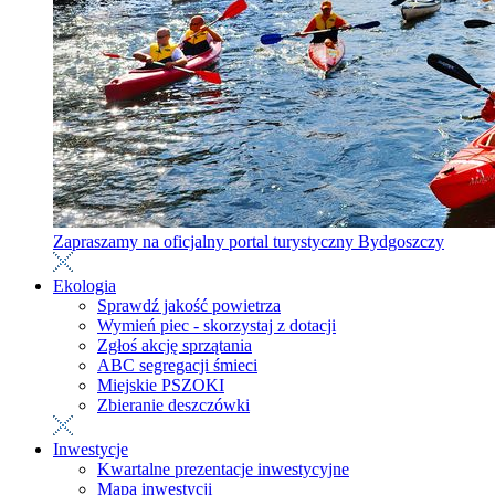
Zapraszamy na oficjalny portal turystyczny Bydgoszczy
Ekologia
Sprawdź jakość powietrza
Wymień piec - skorzystaj z dotacji
Zgłoś akcję sprzątania
ABC segregacji śmieci
Miejskie PSZOKI
Zbieranie deszczówki
Inwestycje
Kwartalne prezentacje inwestycyjne
Mapa inwestycji