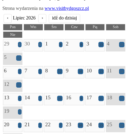
Strona wydarzenia na
www.visitbydgoszcz.pl
‹
Lipiec 2026
›
idź do dzisiaj
Pon
Wto
Śro
Czw
Pią
Sob
Nie
29
30
1
2
3
4
6
6
8
8
13
20
5
12
6
7
8
9
10
11
3
5
12
10
13
24
12
16
13
14
15
16
17
18
4
3
10
9
11
16
19
8
20
21
22
23
24
25
2
3
7
10
13
19