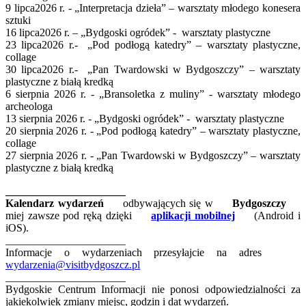
9 lipca2026 r. - „Interpretacja dzieła” – warsztaty młodego konesera
sztuki
16 lipca2026 r. – „Bydgoski ogródek” - warsztaty plastyczne
23 lipca2026 r.- „Pod podłogą katedry” – warsztaty plastyczne,
collage
30 lipca2026 r.- „Pan Twardowski w Bydgoszczy” – warsztaty
plastyczne z białą kredką
6 sierpnia 2026 r. - „Bransoletka z muliny” - warsztaty młodego
archeologa
13 sierpnia 2026 r. - „Bydgoski ogródek” - warsztaty plastyczne
20 sierpnia 2026 r. - „Pod podłogą katedry” – warsztaty plastyczne,
collage
27 sierpnia 2026 r. - „Pan Twardowski w Bydgoszczy” – warsztaty
plastyczne z białą kredką
______________________
Kalendarz wydarzeń
odbywających się w
Bydgoszczy
miej zawsze pod ręką dzięki
aplikacji mobilnej
(Android i
iOS).
______________________
Informacje o wydarzeniach przesyłajcie na adres
wydarzenia@visitbydgoszcz.pl
______________________
Bydgoskie Centrum Informacji nie ponosi odpowiedzialności za
jakiekolwiek zmiany miejsc, godzin i dat wydarzeń.