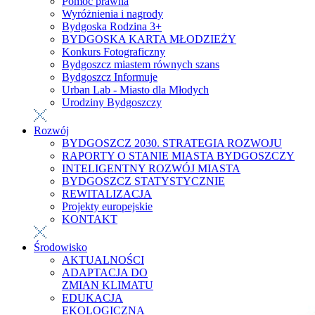
Pomoc prawna
Wyróżnienia i nagrody
Bydgoska Rodzina 3+
BYDGOSKA KARTA MŁODZIEŻY
Konkurs Fotograficzny
Bydgoszcz miastem równych szans
Bydgoszcz Informuje
Urban Lab - Miasto dla Młodych
Urodziny Bydgoszczy
Rozwój
BYDGOSZCZ 2030. STRATEGIA ROZWOJU
RAPORTY O STANIE MIASTA BYDGOSZCZY
INTELIGENTNY ROZWÓJ MIASTA
BYDGOSZCZ STATYSTYCZNIE
REWITALIZACJA
Projekty europejskie
KONTAKT
Środowisko
AKTUALNOŚCI
ADAPTACJA DO
ZMIAN KLIMATU
EDUKACJA
EKOLOGICZNA