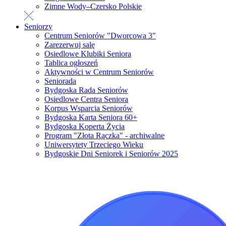
Zimne Wody–Czersko Polskie
Seniorzy
Centrum Seniorów "Dworcowa 3"
Zarezerwuj salę
Osiedlowe Klubiki Seniora
Tablica ogłoszeń
Aktywności w Centrum Seniorów
Seniorada
Bydgoska Rada Seniorów
Osiedlowe Centra Seniora
Korpus Wsparcia Seniorów
Bydgoska Karta Seniora 60+
Bydgoska Koperta Życia
Program "Złota Rączka" - archiwalne
Uniwersytety Trzeciego Wieku
Bydgoskie Dni Seniorek i Seniorów 2025