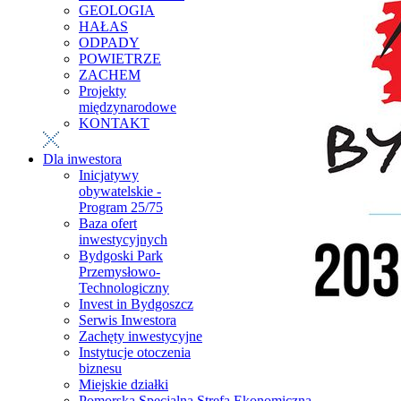
GEOLOGIA
HAŁAS
ODPADY
POWIETRZE
ZACHEM
Projekty
międzynarodowe
KONTAKT
Dla inwestora
Inicjatywy
obywatelskie -
Program 25/75
Baza ofert
inwestycyjnych
Bydgoski Park
Przemysłowo-
Technologiczny
Invest in Bydgoszcz
Serwis Inwestora
Zachęty inwestycyjne
Instytucje otoczenia
biznesu
Miejskie działki
Pomorska Specjalna Strefa Ekonomiczna