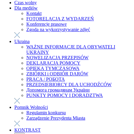
Czas wolny
Dla mediów
Kontakt
FOTORELACJA Z WYDARZEŃ
Konferencje prasowe
Zgoda na wykorzystywanie zdjęć
Ukraina
WAŻNE INFORMACJE DLA OBYWATELI
UKRAINY
NOWELIZACJA PRZEPISÓW
DEKLARACJA POMOCY
OPIEKA TYMCZASOWA
ZBIÓRKI i ODBIÓR DARÓW
PRACA / РОБОТА
PRZEDSIĘBIORCY DLA UCHODŹCÓW
Допомога громадянам України
PUNKTY POMOCY I DORADZTWA
Pomnik Wolności
Regulamin konkursu
Zarządzenie Prezydenta Miasta
KONTRAST