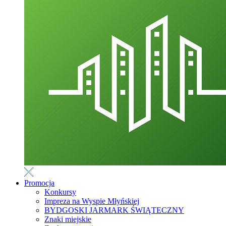
Promocja
Konkursy
Impreza na Wyspie Młyńskiej
BYDGOSKI JARMARK ŚWIĄTECZNY
Znaki miejskie