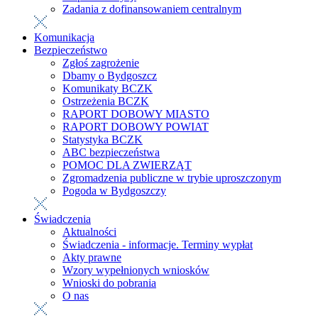
Zadania z dofinansowaniem centralnym
Komunikacja
Bezpieczeństwo
Zgłoś zagrożenie
Dbamy o Bydgoszcz
Komunikaty BCZK
Ostrzeżenia BCZK
RAPORT DOBOWY MIASTO
RAPORT DOBOWY POWIAT
Statystyka BCZK
ABC bezpieczeństwa
POMOC DLA ZWIERZĄT
Zgromadzenia publiczne w trybie uproszczonym
Pogoda w Bydgoszczy
Świadczenia
Aktualności
Świadczenia - informacje. Terminy wypłat
Akty prawne
Wzory wypełnionych wniosków
Wnioski do pobrania
O nas