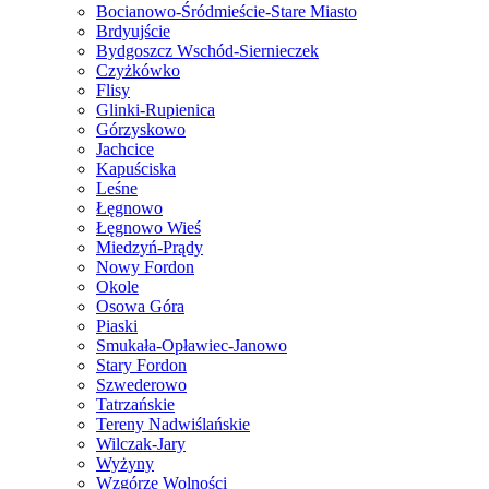
Bocianowo-Śródmieście-Stare Miasto
Brdyujście
Bydgoszcz Wschód-Siernieczek
Czyżkówko
Flisy
Glinki-Rupienica
Górzyskowo
Jachcice
Kapuściska
Leśne
Łęgnowo
Łęgnowo Wieś
Miedzyń-Prądy
Nowy Fordon
Okole
Osowa Góra
Piaski
Smukała-Opławiec-Janowo
Stary Fordon
Szwederowo
Tatrzańskie
Tereny Nadwiślańskie
Wilczak-Jary
Wyżyny
Wzgórze Wolności