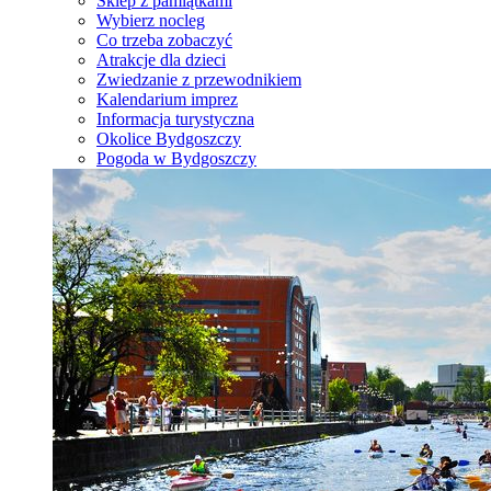
Sklep z pamiątkami
Wybierz nocleg
Co trzeba zobaczyć
Atrakcje dla dzieci
Zwiedzanie z przewodnikiem
Kalendarium imprez
Informacja turystyczna
Okolice Bydgoszczy
Pogoda w Bydgoszczy