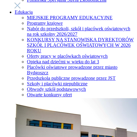
Edukacja
MIEJSKIE PROGRAMY EDUKACYJNE
Programy krajowe
Nabór do przedszkoli, szkół i placówek oświatowych
na rok szkolny 2026/2027
KONKURSY NA STANOWISKA DYREKTORÓW
SZKÓŁ I PLACÓWEK OŚWIATOWYCH W 2026
ROKU
Oferty pracy w placówkach oświatowych
Opieka nad dziećmi w wieku do lat 3
Placówki oświatowe prowadzone przez miasto
Bydgoszcz
Przedszkola publiczne prowadzone przez JST
Szkoły i placówki niepubliczne
Obwody szkół podstawowych
Otwarte konkursy ofert