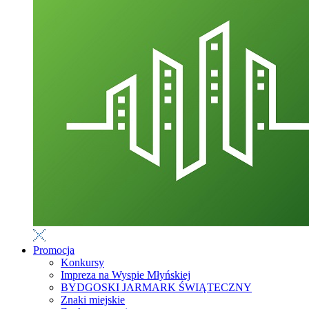
Promocja
Konkursy
Impreza na Wyspie Młyńskiej
BYDGOSKI JARMARK ŚWIĄTECZNY
Znaki miejskie