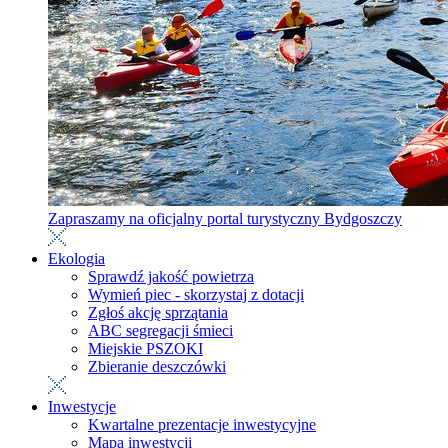
Zapraszamy na oficjalny portal turystyczny Bydgoszczy
Ekologia
Sprawdź jakość powietrza
Wymień piec - skorzystaj z dotacji
Zgłoś akcję sprzątania
ABC segregacji śmieci
Miejskie PSZOKI
Zbieranie deszczówki
Inwestycje
Kwartalne prezentacje inwestycyjne
Mapa inwestycji