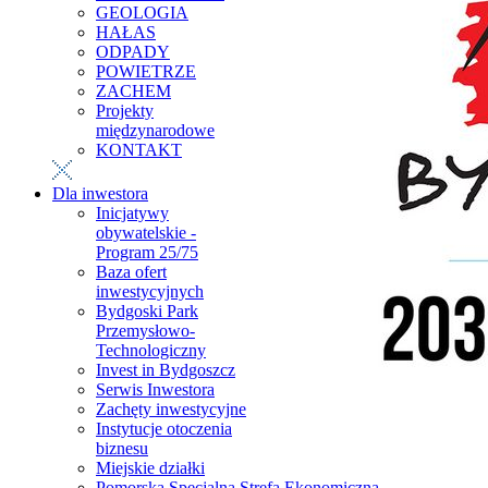
GEOLOGIA
HAŁAS
ODPADY
POWIETRZE
ZACHEM
Projekty
międzynarodowe
KONTAKT
Dla inwestora
Inicjatywy
obywatelskie -
Program 25/75
Baza ofert
inwestycyjnych
Bydgoski Park
Przemysłowo-
Technologiczny
Invest in Bydgoszcz
Serwis Inwestora
Zachęty inwestycyjne
Instytucje otoczenia
biznesu
Miejskie działki
Pomorska Specjalna Strefa Ekonomiczna