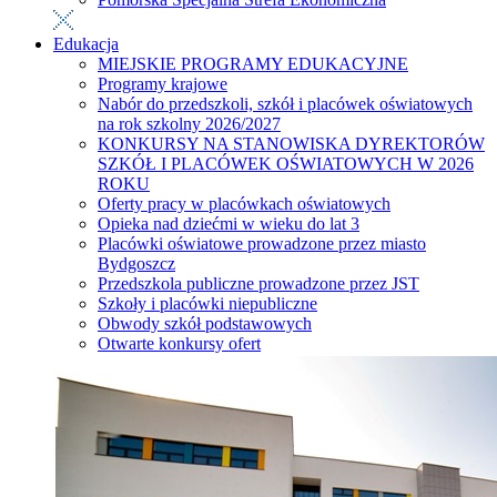
Edukacja
MIEJSKIE PROGRAMY EDUKACYJNE
Programy krajowe
Nabór do przedszkoli, szkół i placówek oświatowych
na rok szkolny 2026/2027
KONKURSY NA STANOWISKA DYREKTORÓW
SZKÓŁ I PLACÓWEK OŚWIATOWYCH W 2026
ROKU
Oferty pracy w placówkach oświatowych
Opieka nad dziećmi w wieku do lat 3
Placówki oświatowe prowadzone przez miasto
Bydgoszcz
Przedszkola publiczne prowadzone przez JST
Szkoły i placówki niepubliczne
Obwody szkół podstawowych
Otwarte konkursy ofert