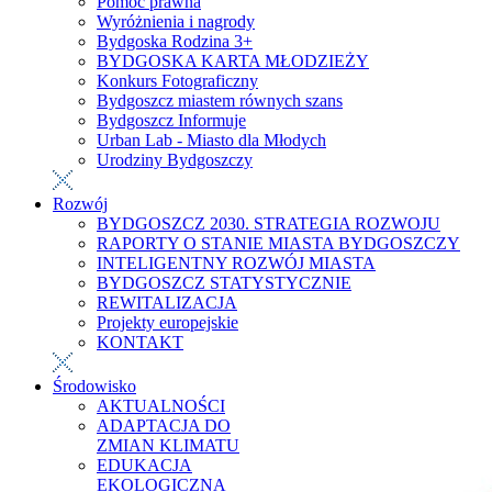
Pomoc prawna
Wyróżnienia i nagrody
Bydgoska Rodzina 3+
BYDGOSKA KARTA MŁODZIEŻY
Konkurs Fotograficzny
Bydgoszcz miastem równych szans
Bydgoszcz Informuje
Urban Lab - Miasto dla Młodych
Urodziny Bydgoszczy
Rozwój
BYDGOSZCZ 2030. STRATEGIA ROZWOJU
RAPORTY O STANIE MIASTA BYDGOSZCZY
INTELIGENTNY ROZWÓJ MIASTA
BYDGOSZCZ STATYSTYCZNIE
REWITALIZACJA
Projekty europejskie
KONTAKT
Środowisko
AKTUALNOŚCI
ADAPTACJA DO
ZMIAN KLIMATU
EDUKACJA
EKOLOGICZNA