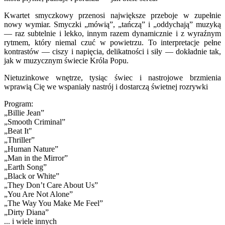
Kwartet smyczkowy przenosi największe przeboje w zupełnie
nowy wymiar. Smyczki „mówią”, „tańczą” i „oddychają” muzyką
— raz subtelnie i lekko, innym razem dynamicznie i z wyraźnym
rytmem, który niemal czuć w powietrzu. To interpretacje pełne
kontrastów — ciszy i napięcia, delikatności i siły — dokładnie tak,
jak w muzycznym świecie Króla Popu.
Nietuzinkowe wnętrze, tysiąc świec i nastrojowe brzmienia
wprawią Cię we wspaniały nastrój i dostarczą świetnej rozrywki
Program:
„Billie Jean”
„Smooth Criminal”
„Beat It"
„Thriller”
„Human Nature”
„Man in the Mirror”
„Earth Song”
„Black or White”
„They Don’t Care About Us”
„You Are Not Alone”
„The Way You Make Me Feel”
„Dirty Diana”
... i wiele innych