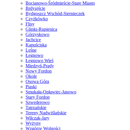
Bocianowo-Śródmieście-Stare Miasto
Brdyujście
Bydgoszcz Wschód-Siernieczek
Czyżkówko
Flisy
Glinki-Rupienica
Górzyskowo
Jachcice
Kapuściska
Leśne
Łęgnowo
Łęgnowo Wieś
Miedzyń-Prądy
Nowy Fordon
Okole
Osowa Góra
Piaski
Smukała-Opławiec-Janowo
Stary Fordon
Szwederowo
Tatrzańskie
Tereny Nadwiślańskie
Wilczak-Jary
Wyżyny
Wzgórze Wolności