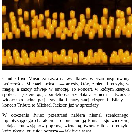
Candle Live Music zaprasza na wyjątkowy wieczór inspirowany
twórczością Michael Jackson — artysty, który zmieniał muzykę w
magię, a każdy dźwięk w emocję. To koncert, w którym klasyka
spotyka się z energią, a subtelność przeplata z rytmem — tworząc
widowisko pełne pasji, światła i muzycznej ekspresji. Bilety na
koncert Tribute to Michael Jackson już w sprzedaży.
W otoczeniu świec przestrzeń nabiera niemal scenicznego,
hipnotyzującego charakteru. To one budują klimat tego wieczoru,
nadając mu wyjątkową oprawę wizualną, tworząc tło dla muzyki,
która płynie, pulsuje i porusza — jak bicie serca.