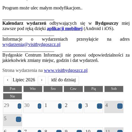
Program może ulec małym modyfikacjom..
______________________
Kalendarz wydarzeń
odbywających się w
Bydgoszczy
miej
zawsze pod ręką dzięki
aplikacji mobilnej
(Android i iOS).
______________________
Informacje o wydarzeniach przesyłajcie na adres
wydarzenia@visitbydgoszcz.pl
______________________
Bydgoskie Centrum Informacji nie ponosi odpowiedzialności za
jakiekolwiek zmiany miejsc, godzin i dat wydarzeń.
Strona wydarzenia na
www.visitbydgoszcz.pl
‹
Lipiec 2026
›
idź do dzisiaj
Pon
Wto
Śro
Czw
Pią
Sob
Nie
29
30
1
2
3
4
6
6
8
8
13
20
5
12
6
7
8
9
10
11