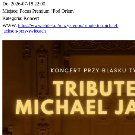
Do:
2026-07-18 22:00
Miejsce:
Focus Premium "Pod Orłem"
Kategoria:
Koncert
WWW:
https://www.ebilet.pl/muzyka/pop/tribute-to-michael-
jackson-przy-swiecach