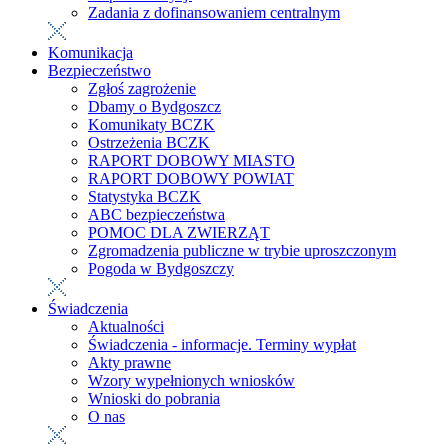
Zadania z dofinansowaniem centralnym
Komunikacja
Bezpieczeństwo
Zgłoś zagrożenie
Dbamy o Bydgoszcz
Komunikaty BCZK
Ostrzeżenia BCZK
RAPORT DOBOWY MIASTO
RAPORT DOBOWY POWIAT
Statystyka BCZK
ABC bezpieczeństwa
POMOC DLA ZWIERZĄT
Zgromadzenia publiczne w trybie uproszczonym
Pogoda w Bydgoszczy
Świadczenia
Aktualności
Świadczenia - informacje. Terminy wypłat
Akty prawne
Wzory wypełnionych wniosków
Wnioski do pobrania
O nas