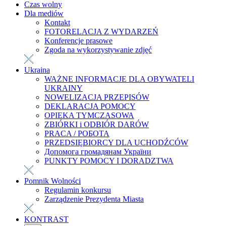
Czas wolny
Dla mediów
Kontakt
FOTORELACJA Z WYDARZEŃ
Konferencje prasowe
Zgoda na wykorzystywanie zdjęć
Ukraina
WAŻNE INFORMACJE DLA OBYWATELI
UKRAINY
NOWELIZACJA PRZEPISÓW
DEKLARACJA POMOCY
OPIEKA TYMCZASOWA
ZBIÓRKI i ODBIÓR DARÓW
PRACA / РОБОТА
PRZEDSIĘBIORCY DLA UCHODŹCÓW
Допомога громадянам України
PUNKTY POMOCY I DORADZTWA
Pomnik Wolności
Regulamin konkursu
Zarządzenie Prezydenta Miasta
KONTRAST