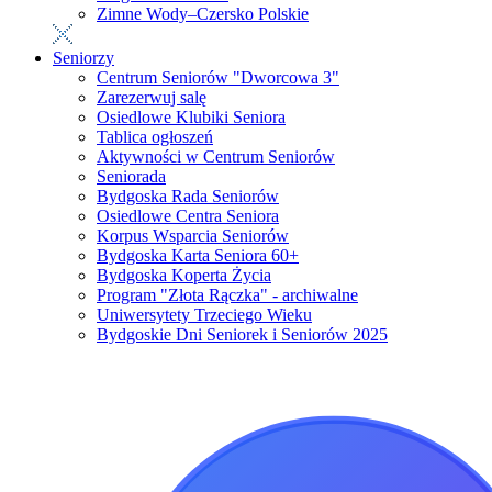
Zimne Wody–Czersko Polskie
Seniorzy
Centrum Seniorów "Dworcowa 3"
Zarezerwuj salę
Osiedlowe Klubiki Seniora
Tablica ogłoszeń
Aktywności w Centrum Seniorów
Seniorada
Bydgoska Rada Seniorów
Osiedlowe Centra Seniora
Korpus Wsparcia Seniorów
Bydgoska Karta Seniora 60+
Bydgoska Koperta Życia
Program "Złota Rączka" - archiwalne
Uniwersytety Trzeciego Wieku
Bydgoskie Dni Seniorek i Seniorów 2025