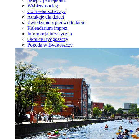
Sklep z pamiątkami
Wybierz nocleg
Co trzeba zobaczyć
Atrakcje dla dzieci
Zwiedzanie z przewodnikiem
Kalendarium imprez
Informacja turystyczna
Okolice Bydgoszczy
Pogoda w Bydgoszczy