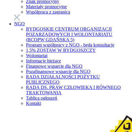
Znak promocyjny
Materiały promocyjne
Współpraca z zagranicą
NGO
BYDGOSKIE CENTRUM ORGANIZACJI
POZARZĄDOWYCH I WOLONTARIATU
(BCOPW GDAŃSKA 5)
Program współpracy z NGO - będą konsultacje
1,5% ZOSTAW W BYDGOSZCZY
Wolontariat
Informacje bieżące
Finansowe wsparcie dla NGO
Pozafinansowe wsparcie dla NGO
RADA DZIAŁALNOŚCI POŻYTKU
PUBLICZNEGO
RADA DS. PRAW CZŁOWIEKA I RÓWNEGO
TRAKTOWANIA
Tablica ogłoszeń
Kontakt