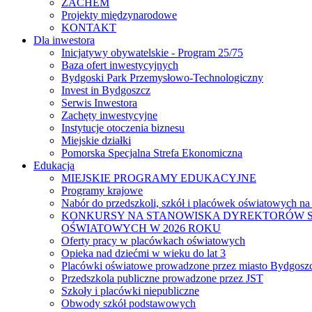
ZACHEM
Projekty międzynarodowe
KONTAKT
Dla inwestora
Inicjatywy obywatelskie - Program 25/75
Baza ofert inwestycyjnych
Bydgoski Park Przemysłowo-Technologiczny
Invest in Bydgoszcz
Serwis Inwestora
Zachęty inwestycyjne
Instytucje otoczenia biznesu
Miejskie działki
Pomorska Specjalna Strefa Ekonomiczna
Edukacja
MIEJSKIE PROGRAMY EDUKACYJNE
Programy krajowe
Nabór do przedszkoli, szkół i placówek oświatowych na
KONKURSY NA STANOWISKA DYREKTORÓW S
OŚWIATOWYCH W 2026 ROKU
Oferty pracy w placówkach oświatowych
Opieka nad dziećmi w wieku do lat 3
Placówki oświatowe prowadzone przez miasto Bydgosz
Przedszkola publiczne prowadzone przez JST
Szkoły i placówki niepubliczne
Obwody szkół podstawowych