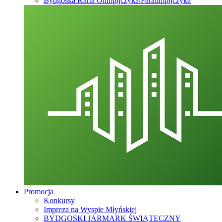
Bydgoska Karta Olimpijczyka/Paralimpijczyka
Promocja
Konkursy
Impreza na Wyspie Młyńskiej
BYDGOSKI JARMARK ŚWIĄTECZNY