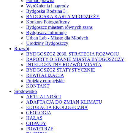
Pomoc prawna
Wyróżnienia i nagrody
Bydgoska Rodzina 3+
BYDGOSKA KARTA MŁODZIEŻY
Konkurs Fotograficzny
Bydgoszcz miastem równych szans
Bydgoszcz Informuje
Urban Lab - Miasto dla Młodych
Urodziny Bydgoszczy
Rozwój
BYDGOSZCZ 2030. STRATEGIA ROZWOJU
RAPORTY O STANIE MIASTA BYDGOSZCZY
INTELIGENTNY ROZWÓJ MIASTA
BYDGOSZCZ STATYSTYCZNIE
REWITALIZACJA
Projekty europejskie
KONTAKT
Środowisko
AKTUALNOŚCI
ADAPTACJA DO ZMIAN KLIMATU
EDUKACJA EKOLOGICZNA
GEOLOGIA
HAŁAS
ODPADY
POWIETRZE