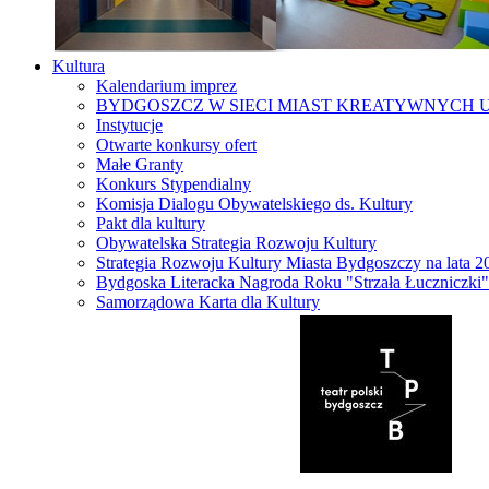
Kultura
Kalendarium imprez
BYDGOSZCZ W SIECI MIAST KREATYWNYCH 
Instytucje
Otwarte konkursy ofert
Małe Granty
Konkurs Stypendialny
Komisja Dialogu Obywatelskiego ds. Kultury
Pakt dla kultury
Obywatelska Strategia Rozwoju Kultury
Strategia Rozwoju Kultury Miasta Bydgoszczy na lata 
Bydgoska Literacka Nagroda Roku "Strzała Łuczniczki"
Samorządowa Karta dla Kultury