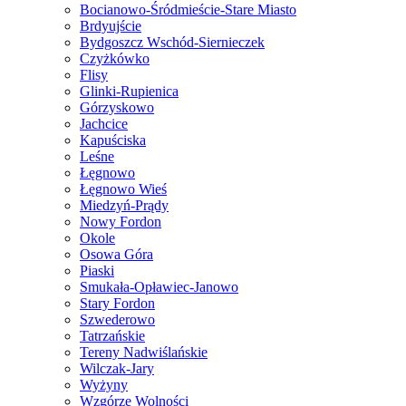
Bocianowo-Śródmieście-Stare Miasto
Brdyujście
Bydgoszcz Wschód-Siernieczek
Czyżkówko
Flisy
Glinki-Rupienica
Górzyskowo
Jachcice
Kapuściska
Leśne
Łęgnowo
Łęgnowo Wieś
Miedzyń-Prądy
Nowy Fordon
Okole
Osowa Góra
Piaski
Smukała-Opławiec-Janowo
Stary Fordon
Szwederowo
Tatrzańskie
Tereny Nadwiślańskie
Wilczak-Jary
Wyżyny
Wzgórze Wolności