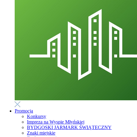
Promocja
Konkursy
Impreza na Wyspie Młyńskiej
BYDGOSKI JARMARK ŚWIĄTECZNY
Znaki miejskie