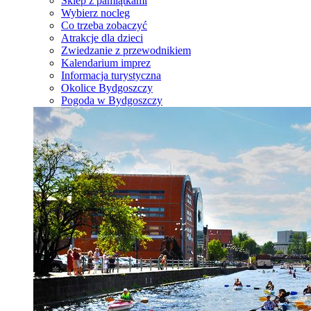
Sklep z pamiątkami
Wybierz nocleg
Co trzeba zobaczyć
Atrakcje dla dzieci
Zwiedzanie z przewodnikiem
Kalendarium imprez
Informacja turystyczna
Okolice Bydgoszczy
Pogoda w Bydgoszczy