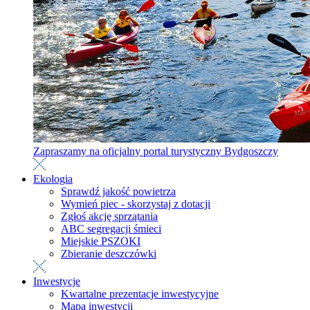
Zapraszamy na oficjalny portal turystyczny Bydgoszczy
Ekologia
Sprawdź jakość powietrza
Wymień piec - skorzystaj z dotacji
Zgłoś akcję sprzątania
ABC segregacji śmieci
Miejskie PSZOKI
Zbieranie deszczówki
Inwestycje
Kwartalne prezentacje inwestycyjne
Mapa inwestycji