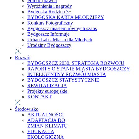
Pomoc prawna
Wyróżnienia i nagrody
Bydgoska Rodzina 3+
BYDGOSKA KARTA MŁODZIEŻY
Konkurs Fotograficzny
Bydgoszcz miastem równych szans
Bydgoszcz Informuje
Urban Lab - Miasto dla Młodych
Urodziny Bydgoszczy
Rozwój
BYDGOSZCZ 2030. STRATEGIA ROZWOJU
RAPORTY O STANIE MIASTA BYDGOSZCZY
INTELIGENTNY ROZWÓJ MIASTA
BYDGOSZCZ STATYSTYCZNIE
REWITALIZACJA
Projekty europejskie
KONTAKT
Środowisko
AKTUALNOŚCI
ADAPTACJA DO
ZMIAN KLIMATU
EDUKACJA
EKOLOGICZNA