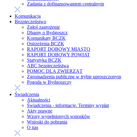
Zadania z dofinansowaniem centralnym
Komunikacja
Bezpieczeństwo
Zgłoś zagrożenie
Dbamy o Bydgoszcz
Komunikaty BCZK
Ostrzeżenia BCZK
RAPORT DOBOWY MIASTO
RAPORT DOBOWY POWIAT
Statystyka BCZK
ABC bezpieczeństwa
POMOC DLA ZWIERZĄT
Zgromadzenia publiczne w trybie uproszczonym
Pogoda w Bydgoszczy
Świadczenia
Aktualności
Świadczenia - informacje. Terminy wypłat
Akty prawne
Wzory wypełnionych wniosków
Wnioski do pobrania
O nas