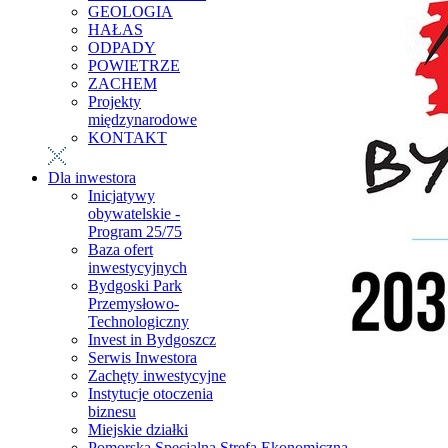
GEOLOGIA
HAŁAS
ODPADY
POWIETRZE
ZACHEM
Projekty
międzynarodowe
KONTAKT
Dla inwestora
Inicjatywy
obywatelskie -
Program 25/75
Baza ofert
inwestycyjnych
Bydgoski Park
Przemysłowo-
Technologiczny
Invest in Bydgoszcz
Serwis Inwestora
Zachęty inwestycyjne
Instytucje otoczenia
biznesu
Miejskie działki
Pomorska Specjalna Strefa Ekonomiczna