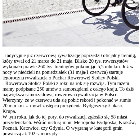
Tradycyjnie już czerwcową rywalizację poprzedził oficjalny trening,
który trwał od 21 marca do 21 maja. Blisko 20 tys. rowerzystów
wykonało prawie 260 tys. treningów pokonując 5,5 mln km. Już w
nocy w niedzieli na poniedziałek (31 maja/1 czerwca) startuje
tegoroczna rywalizacja o Puchar Rowerowej Stolicy Polski.
- Rowerowa Stolica Polski z roku na rok się rozwija. Tym razem
mamy podpisane 250 umów z samorządami z całego kraju. To dziś
największa samorządowa, rowerowa rywalizacja w Polsce.
Wierzymy, że w czerwcu uda się pobić rekord i pokonać w sumie
20 mln km. - mówi zastępca prezydenta Bydgoszczy Łukasz
Krupa.
W tym roku, jak do tej pory, do rywalizacji zgłosiło się 58 miast
prezydenckich. Wśród nich są m.in. Metropolia Bydgoska, Kraków,
Poznań, Katowice, czy Gdynia. O wygraną w kategorii gmin
powalczą aż 192 samorządy.