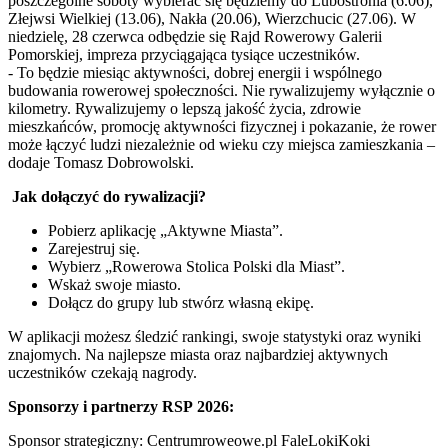
poszczególne soboty wybierać się będziemy do Lubostronia (6.06),
Złejwsi Wielkiej (13.06), Nakła (20.06), Wierzchucic (27.06). W
niedzielę, 28 czerwca odbędzie się Rajd Rowerowy Galerii
Pomorskiej, impreza przyciągająca tysiące uczestników.
- To będzie miesiąc aktywności, dobrej energii i wspólnego
budowania rowerowej społeczności. Nie rywalizujemy wyłącznie o
kilometry. Rywalizujemy o lepszą jakość życia, zdrowie
mieszkańców, promocję aktywności fizycznej i pokazanie, że rower
może łączyć ludzi niezależnie od wieku czy miejsca zamieszkania –
dodaje Tomasz Dobrowolski.
Jak dołączyć do rywalizacji?
Pobierz aplikację „Aktywne Miasta”.
Zarejestruj się.
Wybierz „Rowerowa Stolica Polski dla Miast”.
Wskaż swoje miasto.
Dołącz do grupy lub stwórz własną ekipę.
W aplikacji możesz śledzić rankingi, swoje statystyki oraz wyniki
znajomych. Na najlepsze miasta oraz najbardziej aktywnych
uczestników czekają nagrody.
Sponsorzy i partnerzy RSP
2026:
Sponsor strategiczny: Centrumroweowe.pl FaleLokiKoki