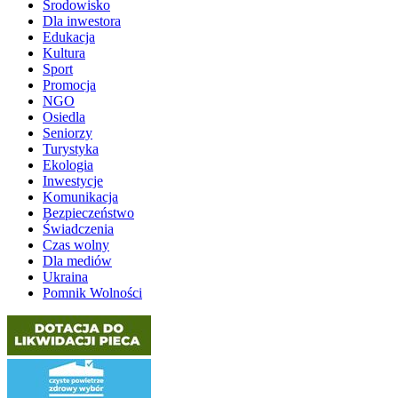
Środowisko
Dla inwestora
Edukacja
Kultura
Sport
Promocja
NGO
Osiedla
Seniorzy
Turystyka
Ekologia
Inwestycje
Komunikacja
Bezpieczeństwo
Świadczenia
Czas wolny
Dla mediów
Ukraina
Pomnik Wolności