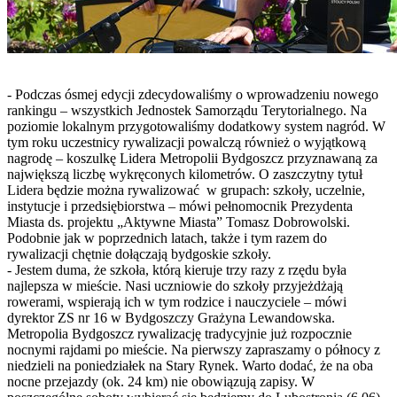
- Podczas ósmej edycji zdecydowaliśmy o wprowadzeniu nowego
rankingu – wszystkich Jednostek Samorządu Terytorialnego. Na
poziomie lokalnym przygotowaliśmy dodatkowy system nagród. W
tym roku uczestnicy rywalizacji powalczą również o wyjątkową
nagrodę – koszulkę Lidera Metropolii Bydgoszcz przyznawaną za
największą liczbę wykręconych kilometrów. O zaszczytny tytuł
Lidera będzie można rywalizować w grupach: szkoły, uczelnie,
instytucje i przedsiębiorstwa – mówi pełnomocnik Prezydenta
Miasta ds. projektu „Aktywne Miasta” Tomasz Dobrowolski.
Podobnie jak w poprzednich latach, także i tym razem do
rywalizacji chętnie dołączają bydgoskie szkoły.
- Jestem duma, że szkoła, którą kieruje trzy razy z rzędu była
najlepsza w mieście. Nasi uczniowie do szkoły przyjeżdżają
rowerami, wspierają ich w tym rodzice i nauczyciele – mówi
dyrektor ZS nr 16 w Bydgoszczy Grażyna Lewandowska.
Metropolia Bydgoszcz rywalizację tradycyjnie już rozpocznie
nocnymi rajdami po mieście. Na pierwszy zapraszamy o północy z
niedzieli na poniedziałek na Stary Rynek. Warto dodać, że na oba
nocne przejazdy (ok. 24 km) nie obowiązują zapisy. W