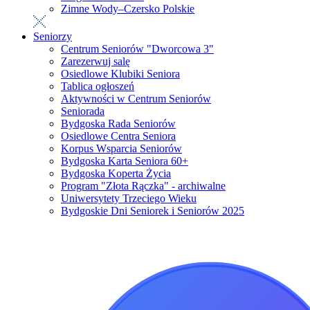
Zimne Wody–Czersko Polskie
Seniorzy
Centrum Seniorów "Dworcowa 3"
Zarezerwuj salę
Osiedlowe Klubiki Seniora
Tablica ogłoszeń
Aktywności w Centrum Seniorów
Seniorada
Bydgoska Rada Seniorów
Osiedlowe Centra Seniora
Korpus Wsparcia Seniorów
Bydgoska Karta Seniora 60+
Bydgoska Koperta Życia
Program "Złota Rączka" - archiwalne
Uniwersytety Trzeciego Wieku
Bydgoskie Dni Seniorek i Seniorów 2025