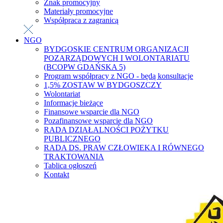
Znak promocyjny
Materiały promocyjne
Współpraca z zagranicą
NGO
BYDGOSKIE CENTRUM ORGANIZACJI
POZARZĄDOWYCH I WOLONTARIATU
(BCOPW GDAŃSKA 5)
Program współpracy z NGO - będą konsultacje
1,5% ZOSTAW W BYDGOSZCZY
Wolontariat
Informacje bieżące
Finansowe wsparcie dla NGO
Pozafinansowe wsparcie dla NGO
RADA DZIAŁALNOŚCI POŻYTKU
PUBLICZNEGO
RADA DS. PRAW CZŁOWIEKA I RÓWNEGO
TRAKTOWANIA
Tablica ogłoszeń
Kontakt