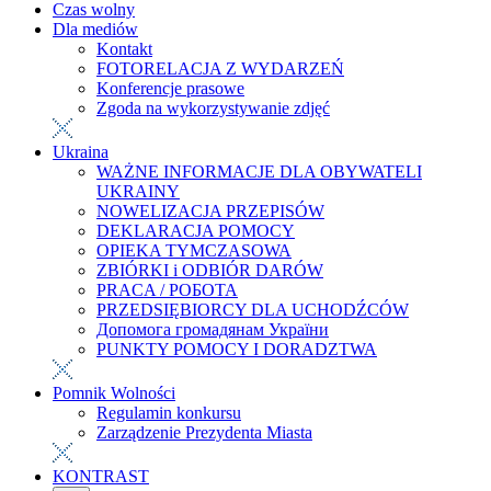
Czas wolny
Dla mediów
Kontakt
FOTORELACJA Z WYDARZEŃ
Konferencje prasowe
Zgoda na wykorzystywanie zdjęć
Ukraina
WAŻNE INFORMACJE DLA OBYWATELI
UKRAINY
NOWELIZACJA PRZEPISÓW
DEKLARACJA POMOCY
OPIEKA TYMCZASOWA
ZBIÓRKI i ODBIÓR DARÓW
PRACA / РОБОТА
PRZEDSIĘBIORCY DLA UCHODŹCÓW
Допомога громадянам України
PUNKTY POMOCY I DORADZTWA
Pomnik Wolności
Regulamin konkursu
Zarządzenie Prezydenta Miasta
KONTRAST