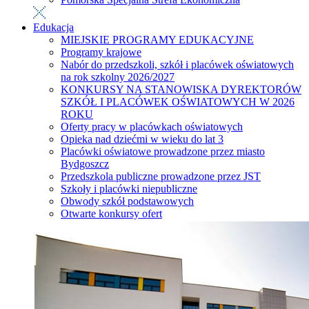
Edukacja
MIEJSKIE PROGRAMY EDUKACYJNE
Programy krajowe
Nabór do przedszkoli, szkół i placówek oświatowych
na rok szkolny 2026/2027
KONKURSY NA STANOWISKA DYREKTORÓW
SZKÓŁ I PLACÓWEK OŚWIATOWYCH W 2026
ROKU
Oferty pracy w placówkach oświatowych
Opieka nad dziećmi w wieku do lat 3
Placówki oświatowe prowadzone przez miasto
Bydgoszcz
Przedszkola publiczne prowadzone przez JST
Szkoły i placówki niepubliczne
Obwody szkół podstawowych
Otwarte konkursy ofert