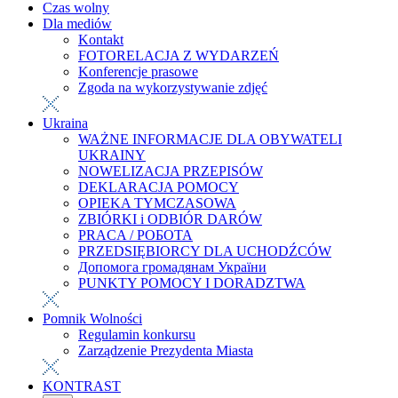
Czas wolny
Dla mediów
Kontakt
FOTORELACJA Z WYDARZEŃ
Konferencje prasowe
Zgoda na wykorzystywanie zdjęć
Ukraina
WAŻNE INFORMACJE DLA OBYWATELI
UKRAINY
NOWELIZACJA PRZEPISÓW
DEKLARACJA POMOCY
OPIEKA TYMCZASOWA
ZBIÓRKI i ODBIÓR DARÓW
PRACA / РОБОТА
PRZEDSIĘBIORCY DLA UCHODŹCÓW
Допомога громадянам України
PUNKTY POMOCY I DORADZTWA
Pomnik Wolności
Regulamin konkursu
Zarządzenie Prezydenta Miasta
KONTRAST