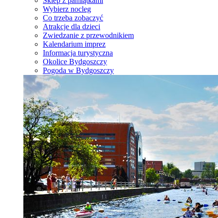
Sklep z pamiątkami
Wybierz nocleg
Co trzeba zobaczyć
Atrakcje dla dzieci
Zwiedzanie z przewodnikiem
Kalendarium imprez
Informacja turystyczna
Okolice Bydgoszczy
Pogoda w Bydgoszczy