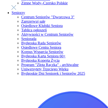
Zimne Wody–Czersko Polskie
Seniorzy
Centrum Seniorów "Dworcowa 3"
Zarezerwuj salę
Osiedlowe Klubiki Seniora
Tablica ogłoszeń
Aktywności w Centrum Seniorów
Seniorada
Bydgoska Rada Seniorów
Osiedlowe Centra Seniora
Korpus Wsparcia Seniorów
Bydgoska Karta Seniora 60+
Bydgoska Koperta Życia
Program "Złota Rączka" - archiwalne
Uniwersytety Trzeciego Wieku
Bydgoskie Dni Seniorek i Seniorów 2025