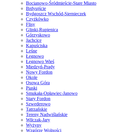
Bocianowo-Śródmieście-Stare Miasto
Brdyujście
Bydgoszcz Wschód-Siernieczek
Czyżkówko
Flisy
Glinki-Rupienica
Górzyskowo
Jachcice
Kapuściska
Leśne
Łęgnowo
Łęgnowo Wieś
Miedzyń-Prądy
Nowy Fordon
Okole
Osowa Góra
Piaski
Smukała-Opławiec-Janowo
Stary Fordon
Szwederowo
Tatrzańskie
Tereny Nadwiślańskie
Wilczak-Jary
Wyżyny
Wzgórze Wolności