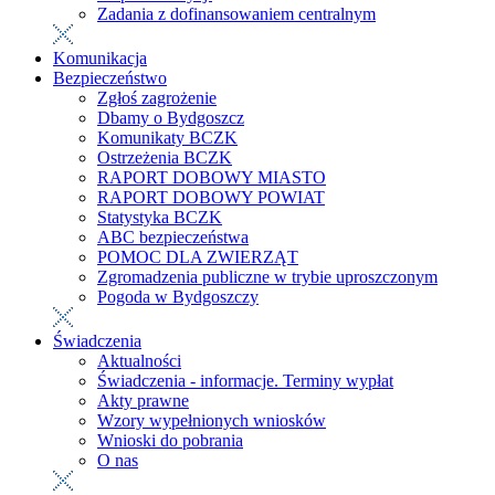
Zadania z dofinansowaniem centralnym
Komunikacja
Bezpieczeństwo
Zgłoś zagrożenie
Dbamy o Bydgoszcz
Komunikaty BCZK
Ostrzeżenia BCZK
RAPORT DOBOWY MIASTO
RAPORT DOBOWY POWIAT
Statystyka BCZK
ABC bezpieczeństwa
POMOC DLA ZWIERZĄT
Zgromadzenia publiczne w trybie uproszczonym
Pogoda w Bydgoszczy
Świadczenia
Aktualności
Świadczenia - informacje. Terminy wypłat
Akty prawne
Wzory wypełnionych wniosków
Wnioski do pobrania
O nas