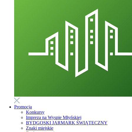
Promocja
Konkursy
Impreza na Wyspie Młyńskiej
BYDGOSKI JARMARK ŚWIĄTECZNY
Znaki miejskie