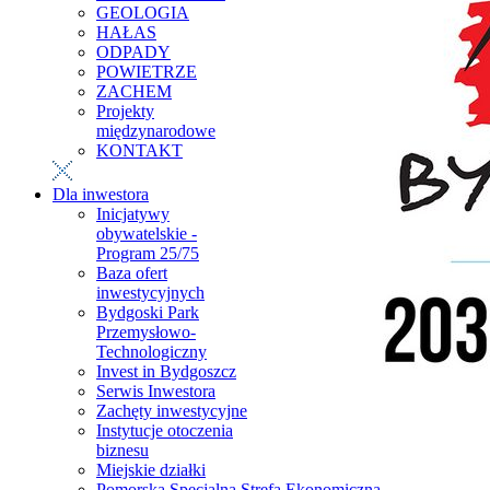
GEOLOGIA
HAŁAS
ODPADY
POWIETRZE
ZACHEM
Projekty
międzynarodowe
KONTAKT
Dla inwestora
Inicjatywy
obywatelskie -
Program 25/75
Baza ofert
inwestycyjnych
Bydgoski Park
Przemysłowo-
Technologiczny
Invest in Bydgoszcz
Serwis Inwestora
Zachęty inwestycyjne
Instytucje otoczenia
biznesu
Miejskie działki
Pomorska Specjalna Strefa Ekonomiczna