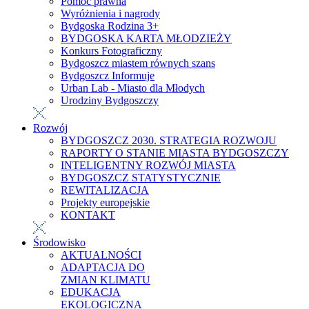
Pomoc prawna
Wyróżnienia i nagrody
Bydgoska Rodzina 3+
BYDGOSKA KARTA MŁODZIEŻY
Konkurs Fotograficzny
Bydgoszcz miastem równych szans
Bydgoszcz Informuje
Urban Lab - Miasto dla Młodych
Urodziny Bydgoszczy
Rozwój
BYDGOSZCZ 2030. STRATEGIA ROZWOJU
RAPORTY O STANIE MIASTA BYDGOSZCZY
INTELIGENTNY ROZWÓJ MIASTA
BYDGOSZCZ STATYSTYCZNIE
REWITALIZACJA
Projekty europejskie
KONTAKT
Środowisko
AKTUALNOŚCI
ADAPTACJA DO
ZMIAN KLIMATU
EDUKACJA
EKOLOGICZNA