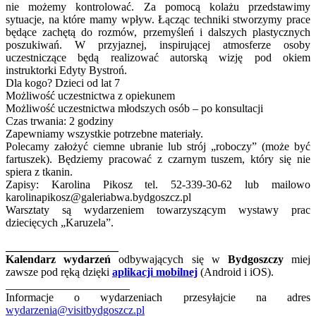
nie możemy kontrolować. Za pomocą kolażu przedstawimy
sytuacje, na które mamy wpływ. Łącząc techniki stworzymy prace
będące zachętą do rozmów, przemyśleń i dalszych plastycznych
poszukiwań. W przyjaznej, inspirującej atmosferze osoby
uczestniczące będą realizować autorską wizję pod okiem
instruktorki Edyty Bystroń.
Dla kogo? Dzieci od lat 7
Możliwość uczestnictwa z opiekunem
Możliwość uczestnictwa młodszych osób – po konsultacji
Czas trwania: 2 godziny
Zapewniamy wszystkie potrzebne materiały.
Polecamy założyć ciemne ubranie lub strój „roboczy” (może być
fartuszek). Będziemy pracować z czarnym tuszem, który się nie
spiera z tkanin.
Zapisy: Karolina Pikosz tel. 52-339-30-62 lub mailowo
karolinapikosz@galeriabwa.bydgoszcz.pl
Warsztaty są wydarzeniem towarzyszącym wystawy prac
dziecięcych „Karuzela”.
____________________
Kalendarz wydarzeń
odbywających się w
Bydgoszczy
miej
zawsze pod ręką dzięki
aplikacji mobilnej
(Android i iOS).
______________________
Informacje o wydarzeniach przesyłajcie na adres
wydarzenia@visitbydgoszcz.pl