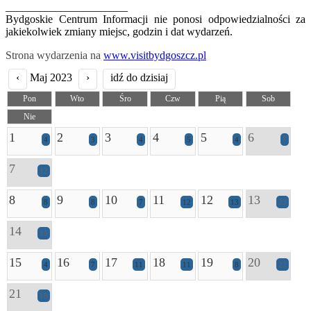
______________________
Bydgoskie Centrum Informacji nie ponosi odpowiedzialności za
jakiekolwiek zmiany miejsc, godzin i dat wydarzeń.
Strona wydarzenia na
www.visitbydgoszcz.pl
‹
Maj 2023
›
idź do dzisiaj
Pon
Wto
Śro
Czw
Pią
Sob
Nie
1
2
3
4
5
6
4
3
4
5
4
7
7
12
8
9
10
11
12
13
8
8
7
12
13
23
14
15
15
16
17
18
19
20
4
7
11
11
8
22
21
18