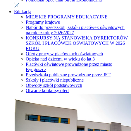
Edukacja
MIEJSKIE PROGRAMY EDUKACYJNE
Programy krajowe
Nabór do przedszkoli, szkół i placówek oświatowych
na rok szkolny 2026/2027
KONKURSY NA STANOWISKA DYREKTORÓW
SZKÓŁ I PLACÓWEK OŚWIATOWYCH W 2026
ROKU
Oferty pracy w placówkach oświatowych
Opieka nad dziećmi w wieku do lat 3
Placówki oświatowe prowadzone przez miasto
Bydgoszcz
Przedszkola publiczne prowadzone przez JST
Szkoły i placówki niepubliczne
Obwody szkół podstawowych
Otwarte konkursy ofert