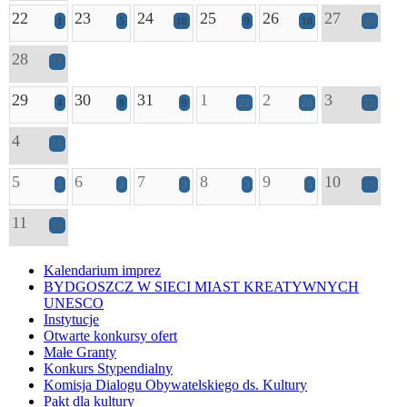
22
23
24
25
26
27
1
5
10
9
10
27
28
15
29
30
31
1
2
3
4
8
9
22
20
22
4
14
5
6
7
8
9
10
2
2
3
3
5
15
11
19
Kalendarium imprez
BYDGOSZCZ W SIECI MIAST KREATYWNYCH
UNESCO
Instytucje
Otwarte konkursy ofert
Małe Granty
Konkurs Stypendialny
Komisja Dialogu Obywatelskiego ds. Kultury
Pakt dla kultury