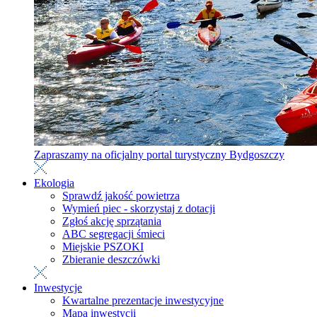
Zapraszamy na oficjalny portal turystyczny Bydgoszczy
Ekologia
Sprawdź jakość powietrza
Wymień piec - skorzystaj z dotacji
Zgłoś akcję sprzątania
ABC segregacji śmieci
Miejskie PSZOKI
Zbieranie deszczówki
Inwestycje
Kwartalne prezentacje inwestycyjne
Mapa inwestycji