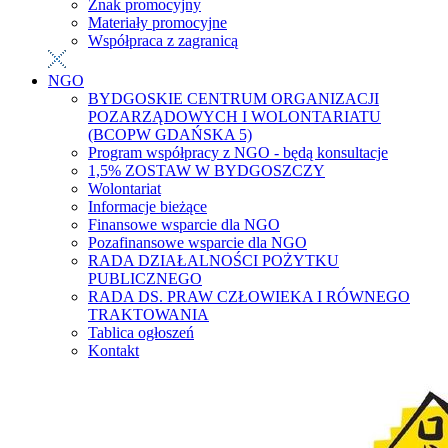
Znak promocyjny
Materiały promocyjne
Współpraca z zagranicą
NGO
BYDGOSKIE CENTRUM ORGANIZACJI
POZARZĄDOWYCH I WOLONTARIATU
(BCOPW GDAŃSKA 5)
Program współpracy z NGO - będą konsultacje
1,5% ZOSTAW W BYDGOSZCZY
Wolontariat
Informacje bieżące
Finansowe wsparcie dla NGO
Pozafinansowe wsparcie dla NGO
RADA DZIAŁALNOŚCI POŻYTKU
PUBLICZNEGO
RADA DS. PRAW CZŁOWIEKA I RÓWNEGO
TRAKTOWANIA
Tablica ogłoszeń
Kontakt