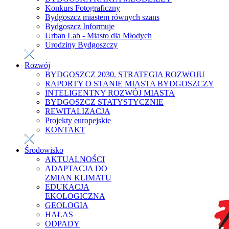
Konkurs Fotograficzny
Bydgoszcz miastem równych szans
Bydgoszcz Informuje
Urban Lab - Miasto dla Młodych
Urodziny Bydgoszczy
Rozwój
BYDGOSZCZ 2030. STRATEGIA ROZWOJU
RAPORTY O STANIE MIASTA BYDGOSZCZY
INTELIGENTNY ROZWÓJ MIASTA
BYDGOSZCZ STATYSTYCZNIE
REWITALIZACJA
Projekty europejskie
KONTAKT
Środowisko
AKTUALNOŚCI
ADAPTACJA DO
ZMIAN KLIMATU
EDUKACJA
EKOLOGICZNA
GEOLOGIA
HAŁAS
ODPADY