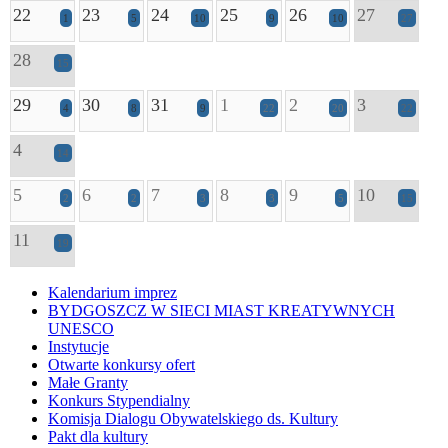
22
23
24
25
26
27
1
5
10
9
10
27
28
15
29
30
31
1
2
3
4
8
9
22
20
22
4
14
5
6
7
8
9
10
2
2
3
3
5
15
11
19
Kalendarium imprez
BYDGOSZCZ W SIECI MIAST KREATYWNYCH
UNESCO
Instytucje
Otwarte konkursy ofert
Małe Granty
Konkurs Stypendialny
Komisja Dialogu Obywatelskiego ds. Kultury
Pakt dla kultury