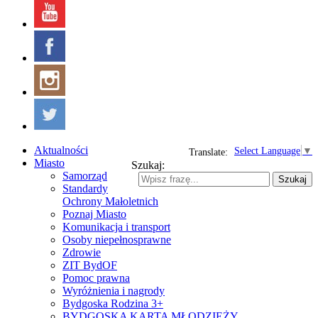
Aktualności
Select Language
▼
Translate:
Miasto
Szukaj:
Samorząd
Szukaj
Standardy
Ochrony Małoletnich
Poznaj Miasto
Komunikacja i transport
Osoby niepełnosprawne
Zdrowie
ZIT BydOF
Pomoc prawna
Wyróżnienia i nagrody
Bydgoska Rodzina 3+
BYDGOSKA KARTA MŁODZIEŻY