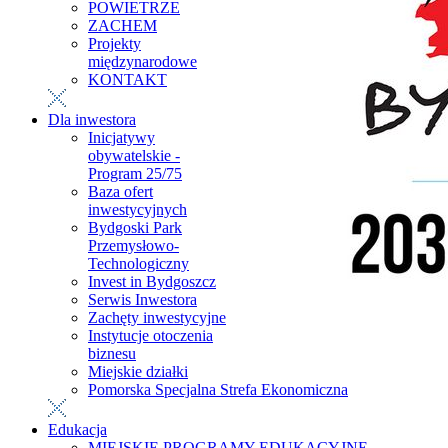
POWIETRZE
ZACHEM
Projekty
międzynarodowe
KONTAKT
Dla inwestora
Inicjatywy
obywatelskie -
Program 25/75
Baza ofert
inwestycyjnych
Bydgoski Park
Przemysłowo-
Technologiczny
Invest in Bydgoszcz
Serwis Inwestora
Zachęty inwestycyjne
Instytucje otoczenia
biznesu
Miejskie działki
Pomorska Specjalna Strefa Ekonomiczna
Edukacja
MIEJSKIE PROGRAMY EDUKACYJNE