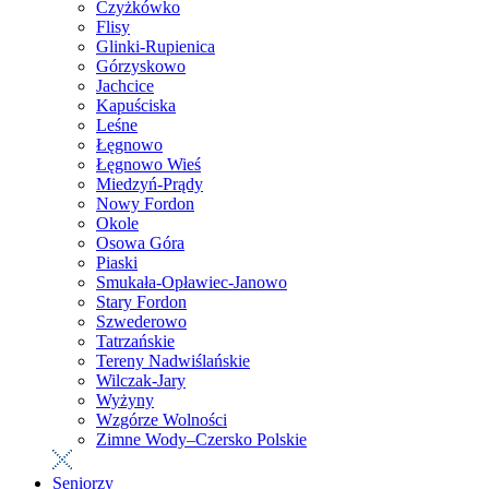
Czyżkówko
Flisy
Glinki-Rupienica
Górzyskowo
Jachcice
Kapuściska
Leśne
Łęgnowo
Łęgnowo Wieś
Miedzyń-Prądy
Nowy Fordon
Okole
Osowa Góra
Piaski
Smukała-Opławiec-Janowo
Stary Fordon
Szwederowo
Tatrzańskie
Tereny Nadwiślańskie
Wilczak-Jary
Wyżyny
Wzgórze Wolności
Zimne Wody–Czersko Polskie
Seniorzy