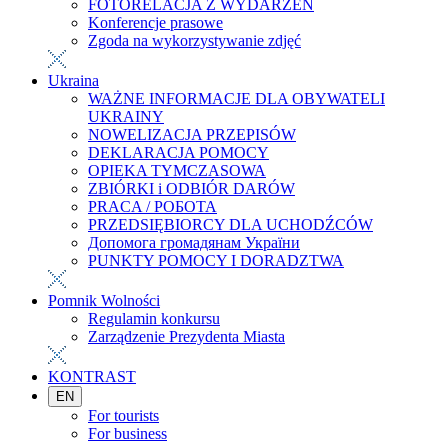
FOTORELACJA Z WYDARZEŃ
Konferencje prasowe
Zgoda na wykorzystywanie zdjęć
Ukraina
WAŻNE INFORMACJE DLA OBYWATELI
UKRAINY
NOWELIZACJA PRZEPISÓW
DEKLARACJA POMOCY
OPIEKA TYMCZASOWA
ZBIÓRKI i ODBIÓR DARÓW
PRACA / РОБОТА
PRZEDSIĘBIORCY DLA UCHODŹCÓW
Допомога громадянам України
PUNKTY POMOCY I DORADZTWA
Pomnik Wolności
Regulamin konkursu
Zarządzenie Prezydenta Miasta
KONTRAST
EN
For tourists
For business