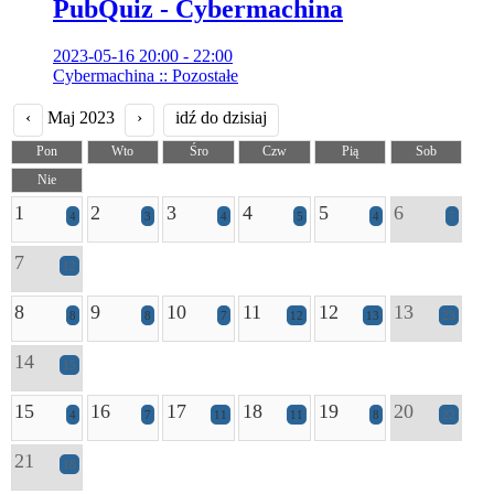
PubQuiz - Cybermachina
2023-05-16 20:00 - 22:00
Cybermachina :: Pozostałe
‹
Maj 2023
›
idź do dzisiaj
Pon
Wto
Śro
Czw
Pią
Sob
Nie
1
2
3
4
5
6
4
3
4
5
4
7
7
12
8
9
10
11
12
13
8
8
7
12
13
23
14
15
15
16
17
18
19
20
4
7
11
11
8
22
21
18