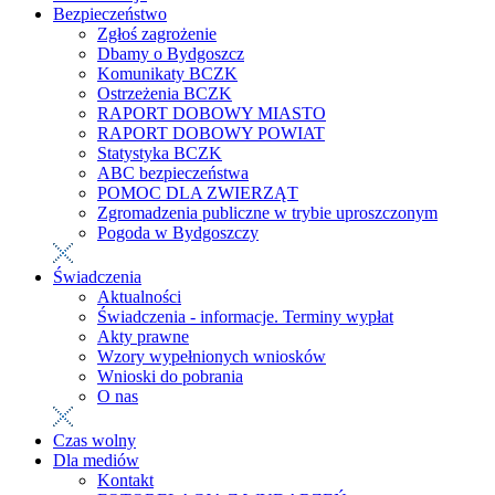
Bezpieczeństwo
Zgłoś zagrożenie
Dbamy o Bydgoszcz
Komunikaty BCZK
Ostrzeżenia BCZK
RAPORT DOBOWY MIASTO
RAPORT DOBOWY POWIAT
Statystyka BCZK
ABC bezpieczeństwa
POMOC DLA ZWIERZĄT
Zgromadzenia publiczne w trybie uproszczonym
Pogoda w Bydgoszczy
Świadczenia
Aktualności
Świadczenia - informacje. Terminy wypłat
Akty prawne
Wzory wypełnionych wniosków
Wnioski do pobrania
O nas
Czas wolny
Dla mediów
Kontakt