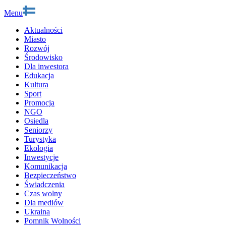
Menu
Aktualności
Miasto
Rozwój
Środowisko
Dla inwestora
Edukacja
Kultura
Sport
Promocja
NGO
Osiedla
Seniorzy
Turystyka
Ekologia
Inwestycje
Komunikacja
Bezpieczeństwo
Świadczenia
Czas wolny
Dla mediów
Ukraina
Pomnik Wolności