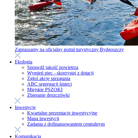
Zapraszamy na oficjalny portal turystyczny Bydgoszczy
Ekologia
Sprawdź jakość powietrza
Wymień piec - skorzystaj z dotacji
Zgłoś akcję sprzątania
ABC segregacji śmieci
Miejskie PSZOKI
Zbieranie deszczówki
Inwestycje
Kwartalne prezentacje inwestycyjne
Mapa inwestycji
Zadania z dofinansowaniem centralnym
Komunikacja