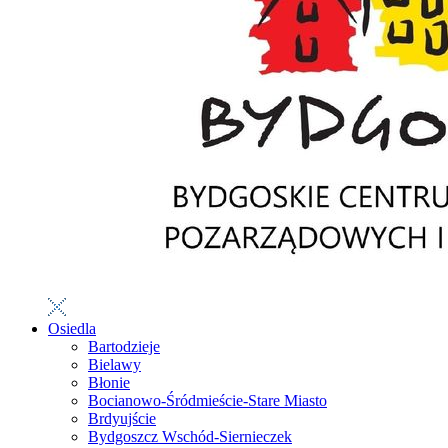
Osiedla
Bartodzieje
Bielawy
Błonie
Bocianowo-Śródmieście-Stare Miasto
Brdyujście
Bydgoszcz Wschód-Siernieczek