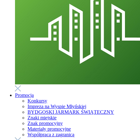
Promocja
Konkursy
Impreza na Wyspie Młyńskiej
BYDGOSKI JARMARK ŚWIĄTECZNY
Znaki miejskie
Znak promocyjny
Materiały promocyjne
Współpraca z zagranicą