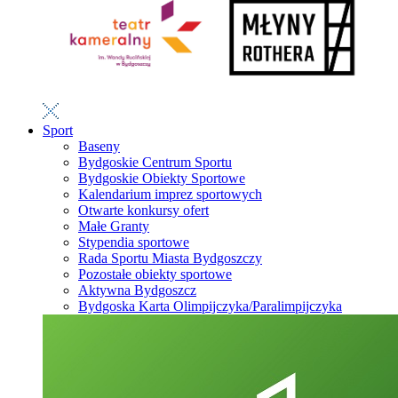
Sport
Baseny
Bydgoskie Centrum Sportu
Bydgoskie Obiekty Sportowe
Kalendarium imprez sportowych
Otwarte konkursy ofert
Małe Granty
Stypendia sportowe
Rada Sportu Miasta Bydgoszczy
Pozostałe obiekty sportowe
Aktywna Bydgoszcz
Bydgoska Karta Olimpijczyka/Paralimpijczyka