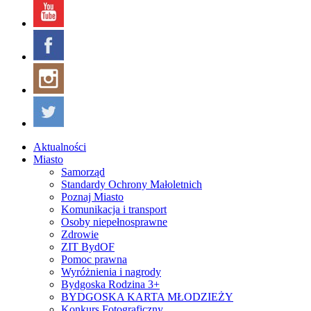
Aktualności
Miasto
Samorząd
Standardy Ochrony Małoletnich
Poznaj Miasto
Komunikacja i transport
Osoby niepełnosprawne
Zdrowie
ZIT BydOF
Pomoc prawna
Wyróżnienia i nagrody
Bydgoska Rodzina 3+
BYDGOSKA KARTA MŁODZIEŻY
Konkurs Fotograficzny