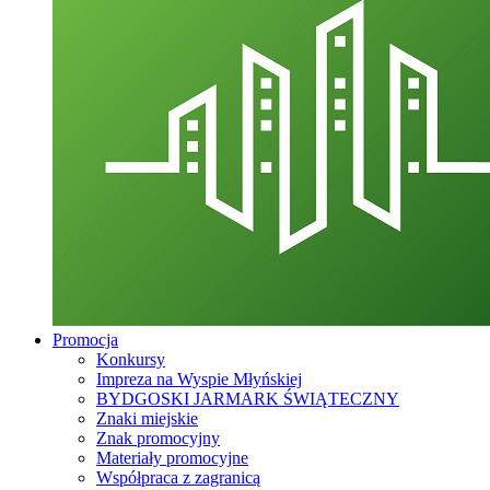
Promocja
Konkursy
Impreza na Wyspie Młyńskiej
BYDGOSKI JARMARK ŚWIĄTECZNY
Znaki miejskie
Znak promocyjny
Materiały promocyjne
Współpraca z zagranicą