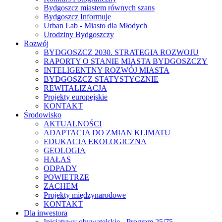
Bydgoszcz miastem równych szans
Bydgoszcz Informuje
Urban Lab - Miasto dla Młodych
Urodziny Bydgoszczy
Rozwój
BYDGOSZCZ 2030. STRATEGIA ROZWOJU
RAPORTY O STANIE MIASTA BYDGOSZCZY
INTELIGENTNY ROZWÓJ MIASTA
BYDGOSZCZ STATYSTYCZNIE
REWITALIZACJA
Projekty europejskie
KONTAKT
Środowisko
AKTUALNOŚCI
ADAPTACJA DO ZMIAN KLIMATU
EDUKACJA EKOLOGICZNA
GEOLOGIA
HAŁAS
ODPADY
POWIETRZE
ZACHEM
Projekty międzynarodowe
KONTAKT
Dla inwestora
Inicjatywy obywatelskie - Program 25/75