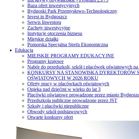
Baza ofert inwestycyjnych
Bydgoski Park Przemysłowo-Technologiczny
Invest in Bydgoszcz
Serwis Inwestora
Zachęty inwestycyjne
Instytucje otoczenia biznesu
Miejskie działki
Pomorska Specjalna Strefa Ekonomiczna
Edukacja
MIEJSKIE PROGRAMY EDUKACYJNE
Programy krajowe
Nabór do przedszkoli, szkół i placówek oświatowych na
KONKURSY NA STANOWISKA DYREKTORÓW S
OŚWIATOWYCH W 2026 ROKU
Oferty pracy w placówkach oświatowych
Opieka nad dziećmi w wieku do lat 3
Placówki oświatowe prowadzone przez miasto Bydgosz
Przedszkola publiczne prowadzone przez JST
Szkoły i placówki niepubliczne
Obwody szkół podstawowych
Otwarte konkursy ofert