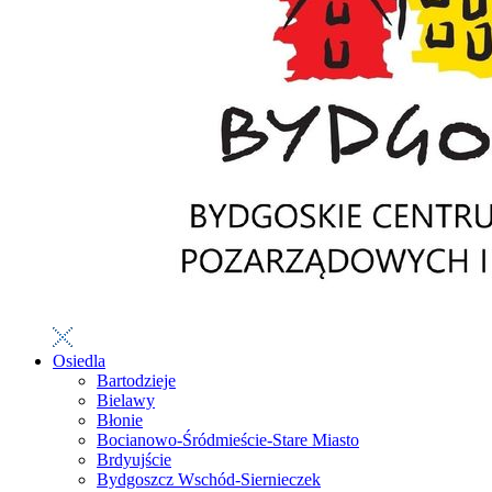
Osiedla
Bartodzieje
Bielawy
Błonie
Bocianowo-Śródmieście-Stare Miasto
Brdyujście
Bydgoszcz Wschód-Siernieczek