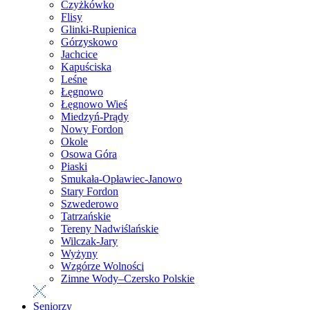
Czyżkówko
Flisy
Glinki-Rupienica
Górzyskowo
Jachcice
Kapuściska
Leśne
Łęgnowo
Łęgnowo Wieś
Miedzyń-Prądy
Nowy Fordon
Okole
Osowa Góra
Piaski
Smukała-Opławiec-Janowo
Stary Fordon
Szwederowo
Tatrzańskie
Tereny Nadwiślańskie
Wilczak-Jary
Wyżyny
Wzgórze Wolności
Zimne Wody–Czersko Polskie
Seniorzy