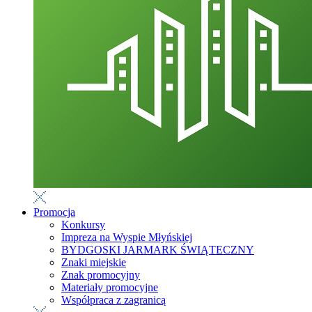
Promocja
Konkursy
Impreza na Wyspie Młyńskiej
BYDGOSKI JARMARK ŚWIĄTECZNY
Znaki miejskie
Znak promocyjny
Materiały promocyjne
Współpraca z zagranicą