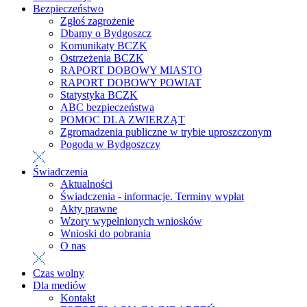
Bezpieczeństwo
Zgłoś zagrożenie
Dbamy o Bydgoszcz
Komunikaty BCZK
Ostrzeżenia BCZK
RAPORT DOBOWY MIASTO
RAPORT DOBOWY POWIAT
Statystyka BCZK
ABC bezpieczeństwa
POMOC DLA ZWIERZĄT
Zgromadzenia publiczne w trybie uproszczonym
Pogoda w Bydgoszczy
Świadczenia
Aktualności
Świadczenia - informacje. Terminy wypłat
Akty prawne
Wzory wypełnionych wniosków
Wnioski do pobrania
O nas
Czas wolny
Dla mediów
Kontakt