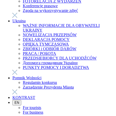
FOTORELACJA Z WYDARZEŃ
Konferencje prasowe
Zgoda na wykorzystywanie zdjęć
Ukraina
WAŻNE INFORMACJE DLA OBYWATELI
UKRAINY
NOWELIZACJA PRZEPISÓW
DEKLARACJA POMOCY
OPIEKA TYMCZASOWA
ZBIÓRKI i ODBIÓR DARÓW
PRACA / РОБОТА
PRZEDSIĘBIORCY DLA UCHODŹCÓW
Допомога громадянам України
PUNKTY POMOCY I DORADZTWA
Pomnik Wolności
Regulamin konkursu
Zarządzenie Prezydenta Miasta
KONTRAST
EN
For tourists
For business