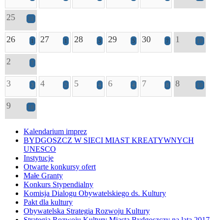
25
21
26
27
28
29
30
1
1
1
3
5
7
10
2
7
3
4
5
6
7
8
3
2
4
4
8
10
9
10
Kalendarium imprez
BYDGOSZCZ W SIECI MIAST KREATYWNYCH
UNESCO
Instytucje
Otwarte konkursy ofert
Małe Granty
Konkurs Stypendialny
Komisja Dialogu Obywatelskiego ds. Kultury
Pakt dla kultury
Obywatelska Strategia Rozwoju Kultury
Strategia Rozwoju Kultury Miasta Bydgoszczy na lata 2017-