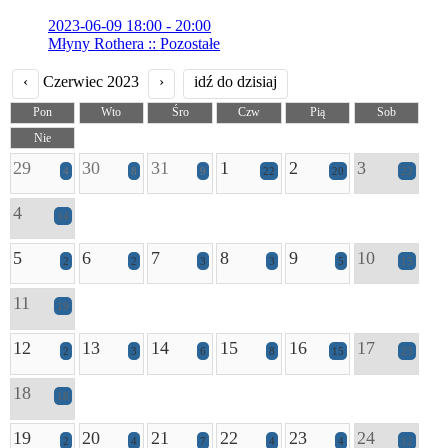
2023-06-09 18:00 - 20:00
Młyny Rothera :: Pozostałe
‹
Czerwiec 2023
›
idź do dzisiaj
Pon
Wto
Śro
Czw
Pią
Sob
Nie
29
30
31
1
2
3
4
8
9
22
20
22
4
14
5
6
7
8
9
10
2
2
3
3
5
15
11
19
12
13
14
15
16
17
2
3
6
8
15
23
18
18
19
20
21
22
23
24
2
4
7
4
4
12