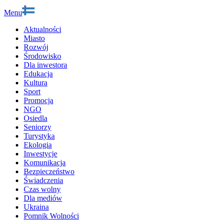
Menu
Aktualności
Miasto
Rozwój
Środowisko
Dla inwestora
Edukacja
Kultura
Sport
Promocja
NGO
Osiedla
Seniorzy
Turystyka
Ekologia
Inwestycje
Komunikacja
Bezpieczeństwo
Świadczenia
Czas wolny
Dla mediów
Ukraina
Pomnik Wolności