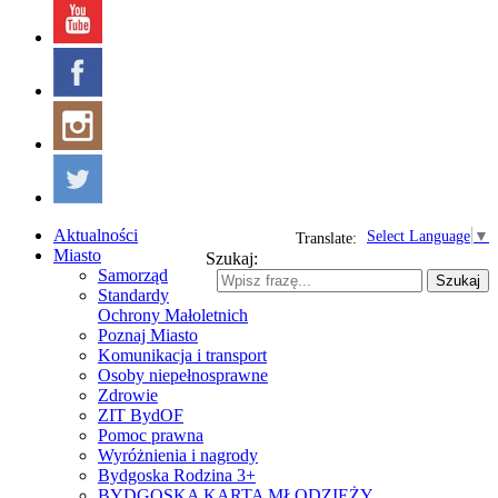
Aktualności
Select Language
▼
Translate:
Miasto
Szukaj:
Samorząd
Szukaj
Standardy
Ochrony Małoletnich
Poznaj Miasto
Komunikacja i transport
Osoby niepełnosprawne
Zdrowie
ZIT BydOF
Pomoc prawna
Wyróżnienia i nagrody
Bydgoska Rodzina 3+
BYDGOSKA KARTA MŁODZIEŻY