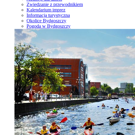
Zwiedzanie z przewodnikiem
Kalendarium imprez
Informacja turystyczna
Okolice Bydgoszczy
Pogoda w Bydgoszczy