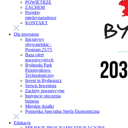
POWIETRZE
ZACHEM
Projekty
międzynarodowe
KONTAKT
Dla inwestora
Inicjatywy
obywatelskie -
Program 25/75
Baza ofert
inwestycyjnych
Bydgoski Park
Przemysłowo-
Technologiczny
Invest in Bydgoszcz
Serwis Inwestora
Zachęty inwestycyjne
Instytucje otoczenia
biznesu
Miejskie działki
Pomorska Specjalna Strefa Ekonomiczna
Edukacja
MIEJSKIE PROGRAMY EDUKACYJNE