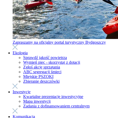
Zapraszamy na oficjalny portal turystyczny Bydgoszczy
Ekologia
Sprawdź jakość powietrza
Wymień piec - skorzystaj z dotacji
Zgłoś akcję sprzątania
ABC segregacji śmieci
Miejskie PSZOKI
Zbieranie deszczówki
Inwestycje
Kwartalne prezentacje inwestycyjne
Mapa inwestycji
Zadania z dofinansowaniem centralnym
Komunikacja