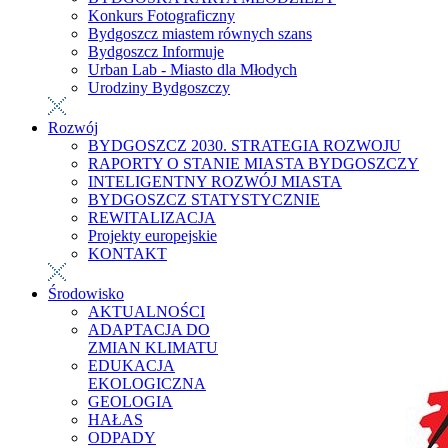
Konkurs Fotograficzny
Bydgoszcz miastem równych szans
Bydgoszcz Informuje
Urban Lab - Miasto dla Młodych
Urodziny Bydgoszczy
Rozwój
BYDGOSZCZ 2030. STRATEGIA ROZWOJU
RAPORTY O STANIE MIASTA BYDGOSZCZY
INTELIGENTNY ROZWÓJ MIASTA
BYDGOSZCZ STATYSTYCZNIE
REWITALIZACJA
Projekty europejskie
KONTAKT
Środowisko
AKTUALNOŚCI
ADAPTACJA DO
ZMIAN KLIMATU
EDUKACJA
EKOLOGICZNA
GEOLOGIA
HAŁAS
ODPADY