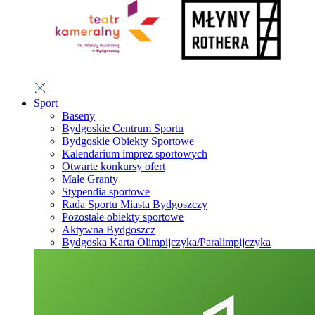
Sport
Baseny
Bydgoskie Centrum Sportu
Bydgoskie Obiekty Sportowe
Kalendarium imprez sportowych
Otwarte konkursy ofert
Małe Granty
Stypendia sportowe
Rada Sportu Miasta Bydgoszczy
Pozostałe obiekty sportowe
Aktywna Bydgoszcz
Bydgoska Karta Olimpijczyka/Paralimpijczyka