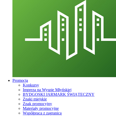
Promocja
Konkursy
Impreza na Wyspie Młyńskiej
BYDGOSKI JARMARK ŚWIĄTECZNY
Znaki miejskie
Znak promocyjny
Materiały promocyjne
Współpraca z zagranicą