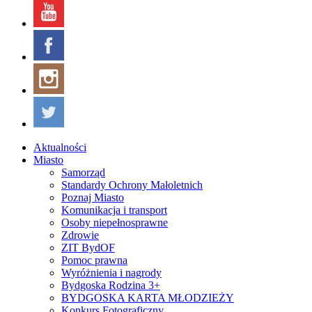
Aktualności
Miasto
Samorząd
Standardy Ochrony Małoletnich
Poznaj Miasto
Komunikacja i transport
Osoby niepełnosprawne
Zdrowie
ZIT BydOF
Pomoc prawna
Wyróżnienia i nagrody
Bydgoska Rodzina 3+
BYDGOSKA KARTA MŁODZIEŻY
Konkurs Fotograficzny