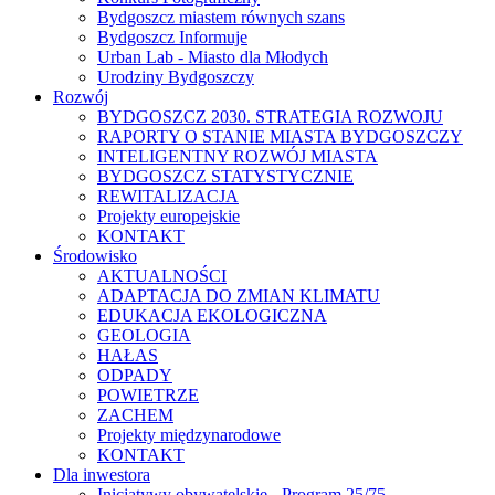
Bydgoszcz miastem równych szans
Bydgoszcz Informuje
Urban Lab - Miasto dla Młodych
Urodziny Bydgoszczy
Rozwój
BYDGOSZCZ 2030. STRATEGIA ROZWOJU
RAPORTY O STANIE MIASTA BYDGOSZCZY
INTELIGENTNY ROZWÓJ MIASTA
BYDGOSZCZ STATYSTYCZNIE
REWITALIZACJA
Projekty europejskie
KONTAKT
Środowisko
AKTUALNOŚCI
ADAPTACJA DO ZMIAN KLIMATU
EDUKACJA EKOLOGICZNA
GEOLOGIA
HAŁAS
ODPADY
POWIETRZE
ZACHEM
Projekty międzynarodowe
KONTAKT
Dla inwestora
Inicjatywy obywatelskie - Program 25/75