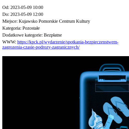
Od:
2023-05-09 10:00
Do:
2023-05-09 12:00
Miejsce:
Kujawsko Pomorskie Centrum Kultury
Kategoria:
Pozostałe
Dodatkowe kategorie:
Bezpłatne
WWW:
https://kpck.pl/wydarzenie/spotkania-bezpieczenstwem-
zagrozenia-czasie-podrozy-zagranicznych/