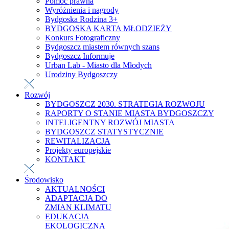
Pomoc prawna
Wyróżnienia i nagrody
Bydgoska Rodzina 3+
BYDGOSKA KARTA MŁODZIEŻY
Konkurs Fotograficzny
Bydgoszcz miastem równych szans
Bydgoszcz Informuje
Urban Lab - Miasto dla Młodych
Urodziny Bydgoszczy
Rozwój
BYDGOSZCZ 2030. STRATEGIA ROZWOJU
RAPORTY O STANIE MIASTA BYDGOSZCZY
INTELIGENTNY ROZWÓJ MIASTA
BYDGOSZCZ STATYSTYCZNIE
REWITALIZACJA
Projekty europejskie
KONTAKT
Środowisko
AKTUALNOŚCI
ADAPTACJA DO
ZMIAN KLIMATU
EDUKACJA
EKOLOGICZNA