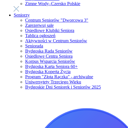
Zimne Wody–Czersko Polskie
Seniorzy
Centrum Seniorów "Dworcowa 3"
Zarezerwuj salę
Osiedlowe Klubiki Seniora
Tablica ogłoszeń
Aktywności w Centrum Seniorów
Seniorada
Bydgoska Rada Seniorów
Osiedlowe Centra Seniora
Korpus Wsparcia Seniorów
Bydgoska Karta Seniora 60+
Bydgoska Koperta Życia
Program "Złota Rączka" - archiwalne
Uniwersytety Trzeciego Wieku
Bydgoskie Dni Seniorek i Seniorów 2025