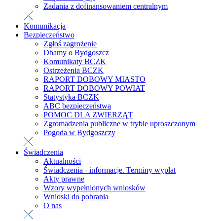
Zadania z dofinansowaniem centralnym
Komunikacja
Bezpieczeństwo
Zgłoś zagrożenie
Dbamy o Bydgoszcz
Komunikaty BCZK
Ostrzeżenia BCZK
RAPORT DOBOWY MIASTO
RAPORT DOBOWY POWIAT
Statystyka BCZK
ABC bezpieczeństwa
POMOC DLA ZWIERZĄT
Zgromadzenia publiczne w trybie uproszczonym
Pogoda w Bydgoszczy
Świadczenia
Aktualności
Świadczenia - informacje. Terminy wypłat
Akty prawne
Wzory wypełnionych wniosków
Wnioski do pobrania
O nas