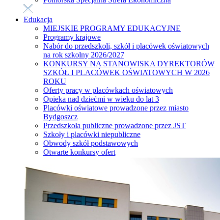
Edukacja
MIEJSKIE PROGRAMY EDUKACYJNE
Programy krajowe
Nabór do przedszkoli, szkół i placówek oświatowych
na rok szkolny 2026/2027
KONKURSY NA STANOWISKA DYREKTORÓW
SZKÓŁ I PLACÓWEK OŚWIATOWYCH W 2026
ROKU
Oferty pracy w placówkach oświatowych
Opieka nad dziećmi w wieku do lat 3
Placówki oświatowe prowadzone przez miasto
Bydgoszcz
Przedszkola publiczne prowadzone przez JST
Szkoły i placówki niepubliczne
Obwody szkół podstawowych
Otwarte konkursy ofert