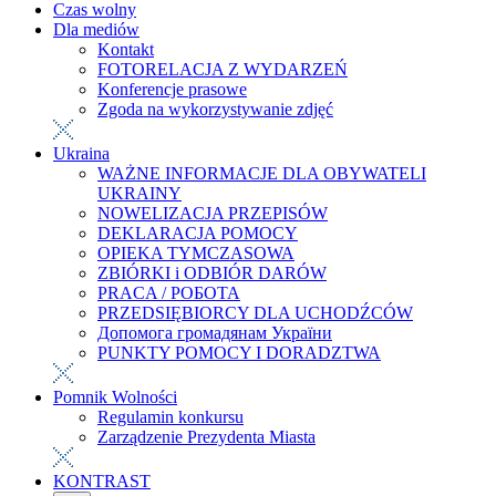
Czas wolny
Dla mediów
Kontakt
FOTORELACJA Z WYDARZEŃ
Konferencje prasowe
Zgoda na wykorzystywanie zdjęć
Ukraina
WAŻNE INFORMACJE DLA OBYWATELI
UKRAINY
NOWELIZACJA PRZEPISÓW
DEKLARACJA POMOCY
OPIEKA TYMCZASOWA
ZBIÓRKI i ODBIÓR DARÓW
PRACA / РОБОТА
PRZEDSIĘBIORCY DLA UCHODŹCÓW
Допомога громадянам України
PUNKTY POMOCY I DORADZTWA
Pomnik Wolności
Regulamin konkursu
Zarządzenie Prezydenta Miasta
KONTRAST