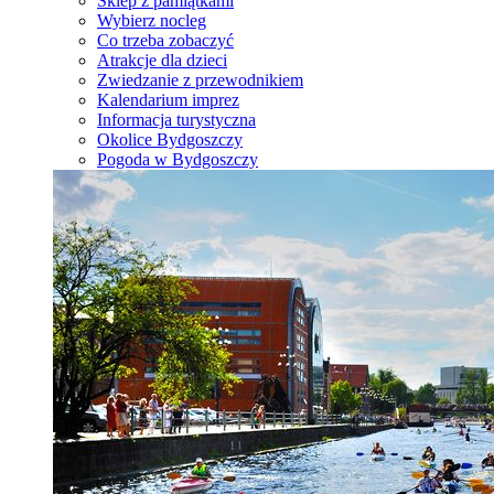
Sklep z pamiątkami
Wybierz nocleg
Co trzeba zobaczyć
Atrakcje dla dzieci
Zwiedzanie z przewodnikiem
Kalendarium imprez
Informacja turystyczna
Okolice Bydgoszczy
Pogoda w Bydgoszczy