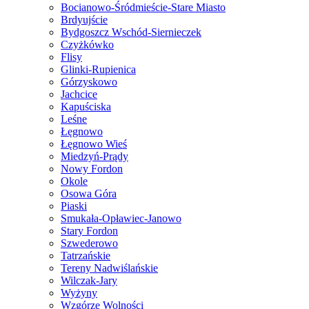
Bocianowo-Śródmieście-Stare Miasto
Brdyujście
Bydgoszcz Wschód-Siernieczek
Czyżkówko
Flisy
Glinki-Rupienica
Górzyskowo
Jachcice
Kapuściska
Leśne
Łęgnowo
Łęgnowo Wieś
Miedzyń-Prądy
Nowy Fordon
Okole
Osowa Góra
Piaski
Smukała-Opławiec-Janowo
Stary Fordon
Szwederowo
Tatrzańskie
Tereny Nadwiślańskie
Wilczak-Jary
Wyżyny
Wzgórze Wolności