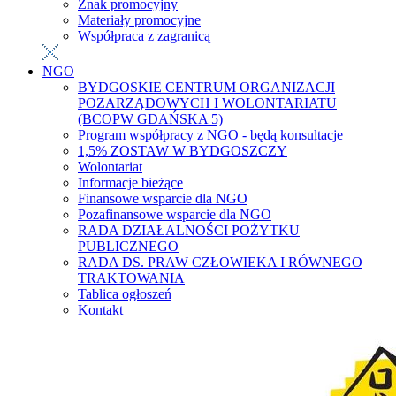
Znak promocyjny
Materiały promocyjne
Współpraca z zagranicą
NGO
BYDGOSKIE CENTRUM ORGANIZACJI
POZARZĄDOWYCH I WOLONTARIATU
(BCOPW GDAŃSKA 5)
Program współpracy z NGO - będą konsultacje
1,5% ZOSTAW W BYDGOSZCZY
Wolontariat
Informacje bieżące
Finansowe wsparcie dla NGO
Pozafinansowe wsparcie dla NGO
RADA DZIAŁALNOŚCI POŻYTKU
PUBLICZNEGO
RADA DS. PRAW CZŁOWIEKA I RÓWNEGO
TRAKTOWANIA
Tablica ogłoszeń
Kontakt