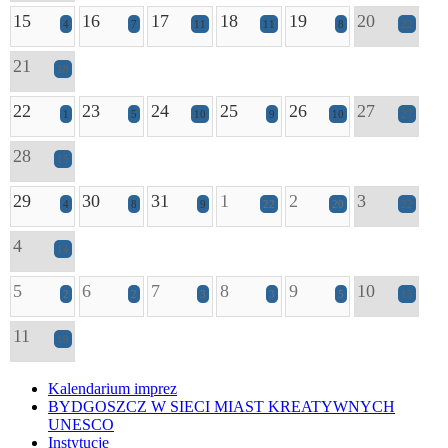
15
16
17
18
19
20
4
7
11
11
8
22
21
18
22
23
24
25
26
27
1
5
10
9
10
27
28
15
29
30
31
1
2
3
4
8
9
22
20
22
4
14
5
6
7
8
9
10
2
2
3
3
5
15
11
19
Kalendarium imprez
BYDGOSZCZ W SIECI MIAST KREATYWNYCH
UNESCO
Instytucje