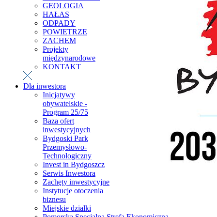
GEOLOGIA
HAŁAS
ODPADY
POWIETRZE
ZACHEM
Projekty
międzynarodowe
KONTAKT
Dla inwestora
Inicjatywy
obywatelskie -
Program 25/75
Baza ofert
inwestycyjnych
Bydgoski Park
Przemysłowo-
Technologiczny
Invest in Bydgoszcz
Serwis Inwestora
Zachęty inwestycyjne
Instytucje otoczenia
biznesu
Miejskie działki
Pomorska Specjalna Strefa Ekonomiczna