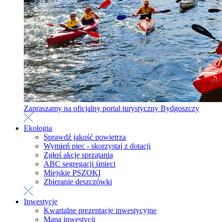
Zapraszamy na oficjalny portal turystyczny Bydgoszczy
Ekologia
Sprawdź jakość powietrza
Wymień piec - skorzystaj z dotacji
Zgłoś akcję sprzątania
ABC segregacji śmieci
Miejskie PSZOKI
Zbieranie deszczówki
Inwestycje
Kwartalne prezentacje inwestycyjne
Mapa inwestycji