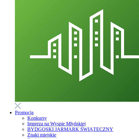
Promocja
Konkursy
Impreza na Wyspie Młyńskiej
BYDGOSKI JARMARK ŚWIĄTECZNY
Znaki miejskie