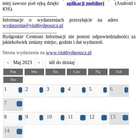
miej zawsze pod ręką dzięki
aplikacji mobilnej
(Android i
iOS).
______________________
Informacje o wydarzeniach przesyłajcie na adres
wydarzenia@visitbydgoszcz.pl
______________________
Bydgoskie Centrum Informacji nie ponosi odpowiedzialności za
jakiekolwiek zmiany miejsc, godzin i dat wydarzeń.
Strona wydarzenia na
www.visitbydgoszcz.pl
‹
Maj 2023
›
idź do dzisiaj
Pon
Wto
Śro
Czw
Pią
Sob
Nie
1
2
3
4
5
6
4
3
4
5
4
7
7
12
8
9
10
11
12
13
8
8
7
12
13
23
14
15