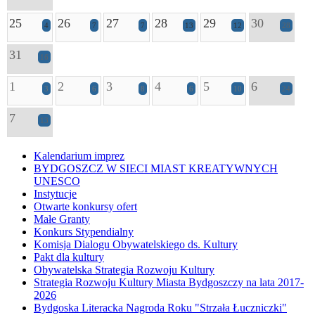
25
26
27
28
29
30
4
7
7
13
12
28
31
16
1
2
3
4
5
6
3
6
8
6
10
24
7
13
Kalendarium imprez
BYDGOSZCZ W SIECI MIAST KREATYWNYCH
UNESCO
Instytucje
Otwarte konkursy ofert
Małe Granty
Konkurs Stypendialny
Komisja Dialogu Obywatelskiego ds. Kultury
Pakt dla kultury
Obywatelska Strategia Rozwoju Kultury
Strategia Rozwoju Kultury Miasta Bydgoszczy na lata 2017-
2026
Bydgoska Literacka Nagroda Roku "Strzała Łuczniczki"