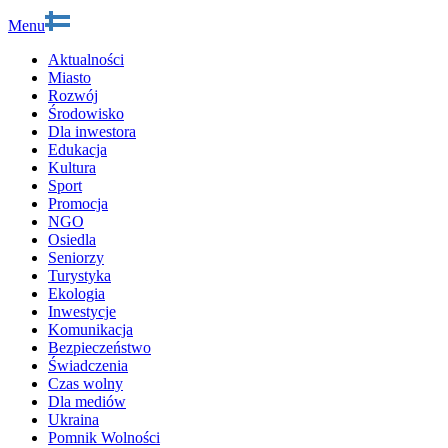
Menu
Aktualności
Miasto
Rozwój
Środowisko
Dla inwestora
Edukacja
Kultura
Sport
Promocja
NGO
Osiedla
Seniorzy
Turystyka
Ekologia
Inwestycje
Komunikacja
Bezpieczeństwo
Świadczenia
Czas wolny
Dla mediów
Ukraina
Pomnik Wolności