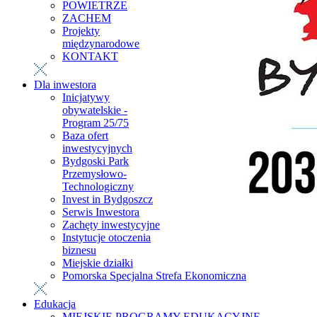
POWIETRZE
ZACHEM
Projekty
międzynarodowe
KONTAKT
Dla inwestora
Inicjatywy
obywatelskie -
Program 25/75
Baza ofert
inwestycyjnych
Bydgoski Park
Przemysłowo-
Technologiczny
Invest in Bydgoszcz
Serwis Inwestora
Zachęty inwestycyjne
Instytucje otoczenia
biznesu
Miejskie działki
Pomorska Specjalna Strefa Ekonomiczna
Edukacja
MIEJSKIE PROGRAMY EDUKACYJNE