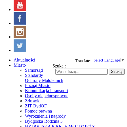
Aktualności
Select Language
▼
Translate:
Miasto
Szukaj:
Samorząd
Szukaj
Standardy
Ochrony Małoletnich
Poznaj Miasto
Komunikacja i transport
Osoby niepełnosprawne
Zdrowie
ZIT BydOF
Pomoc prawna
Wyróżnienia i nagrody
Bydgoska Rodzina 3+
BYDGOSKA KARTA MŁODZIEŻY