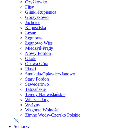
Czyżkówko
Flisy
Glinki-Rupienica
Górzyskowo
Jachcice
Kapuściska
Leśne
Łęgnowo
Łęgnowo Wieś
Miedzyń-Prądy
Nowy Fordon
Okole
Osowa Góra
Piaski
Smukała-Opławiec-Janowo
Stary Fordon
Szwederowo
Tatrzańskie
Tereny Nadwiślańskie
Wilczak-Jary
Wyżyny
Wzgórze Wolności
Zimne Wody–Czersko Polskie
Seniorzy