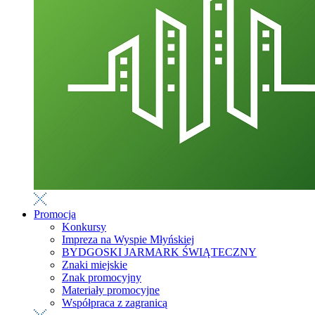
Promocja
Konkursy
Impreza na Wyspie Młyńskiej
BYDGOSKI JARMARK ŚWIĄTECZNY
Znaki miejskie
Znak promocyjny
Materiały promocyjne
Współpraca z zagranicą