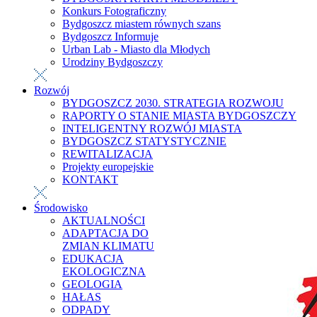
Konkurs Fotograficzny
Bydgoszcz miastem równych szans
Bydgoszcz Informuje
Urban Lab - Miasto dla Młodych
Urodziny Bydgoszczy
Rozwój
BYDGOSZCZ 2030. STRATEGIA ROZWOJU
RAPORTY O STANIE MIASTA BYDGOSZCZY
INTELIGENTNY ROZWÓJ MIASTA
BYDGOSZCZ STATYSTYCZNIE
REWITALIZACJA
Projekty europejskie
KONTAKT
Środowisko
AKTUALNOŚCI
ADAPTACJA DO
ZMIAN KLIMATU
EDUKACJA
EKOLOGICZNA
GEOLOGIA
HAŁAS
ODPADY