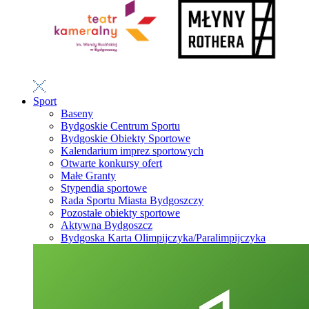
Sport
Baseny
Bydgoskie Centrum Sportu
Bydgoskie Obiekty Sportowe
Kalendarium imprez sportowych
Otwarte konkursy ofert
Małe Granty
Stypendia sportowe
Rada Sportu Miasta Bydgoszczy
Pozostałe obiekty sportowe
Aktywna Bydgoszcz
Bydgoska Karta Olimpijczyka/Paralimpijczyka