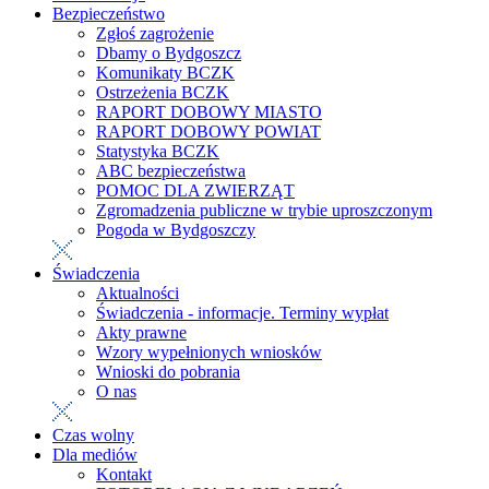
Bezpieczeństwo
Zgłoś zagrożenie
Dbamy o Bydgoszcz
Komunikaty BCZK
Ostrzeżenia BCZK
RAPORT DOBOWY MIASTO
RAPORT DOBOWY POWIAT
Statystyka BCZK
ABC bezpieczeństwa
POMOC DLA ZWIERZĄT
Zgromadzenia publiczne w trybie uproszczonym
Pogoda w Bydgoszczy
Świadczenia
Aktualności
Świadczenia - informacje. Terminy wypłat
Akty prawne
Wzory wypełnionych wniosków
Wnioski do pobrania
O nas
Czas wolny
Dla mediów
Kontakt