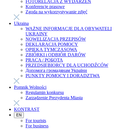
FOTORELACJA Z WYDARZEŃ
Konferencje prasowe
Zgoda na wykorzystywanie zdjęć
Ukraina
WAŻNE INFORMACJE DLA OBYWATELI
UKRAINY
NOWELIZACJA PRZEPISÓW
DEKLARACJA POMOCY
OPIEKA TYMCZASOWA
ZBIÓRKI i ODBIÓR DARÓW
PRACA / РОБОТА
PRZEDSIĘBIORCY DLA UCHODŹCÓW
Допомога громадянам України
PUNKTY POMOCY I DORADZTWA
Pomnik Wolności
Regulamin konkursu
Zarządzenie Prezydenta Miasta
KONTRAST
EN
For tourists
For business