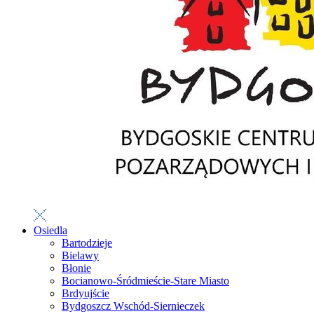
Osiedla
Bartodzieje
Bielawy
Błonie
Bocianowo-Śródmieście-Stare Miasto
Brdyujście
Bydgoszcz Wschód-Siernieczek