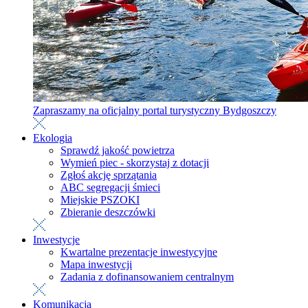
Zapraszamy na oficjalny portal turystyczny Bydgoszczy
Ekologia
Sprawdź jakość powietrza
Wymień piec - skorzystaj z dotacji
Zgłoś akcję sprzątania
ABC segregacji śmieci
Miejskie PSZOKI
Zbieranie deszczówki
Inwestycje
Kwartalne prezentacje inwestycyjne
Mapa inwestycji
Zadania z dofinansowaniem centralnym
Komunikacja