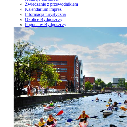
Zwiedzanie z przewodnikiem
Kalendarium imprez
Informacja turystyczna
Okolice Bydgoszczy
Pogoda w Bydgoszczy