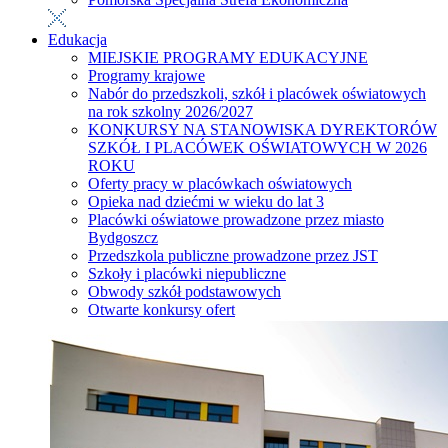
Edukacja
MIEJSKIE PROGRAMY EDUKACYJNE
Programy krajowe
Nabór do przedszkoli, szkół i placówek oświatowych
na rok szkolny 2026/2027
KONKURSY NA STANOWISKA DYREKTORÓW
SZKÓŁ I PLACÓWEK OŚWIATOWYCH W 2026
ROKU
Oferty pracy w placówkach oświatowych
Opieka nad dziećmi w wieku do lat 3
Placówki oświatowe prowadzone przez miasto
Bydgoszcz
Przedszkola publiczne prowadzone przez JST
Szkoły i placówki niepubliczne
Obwody szkół podstawowych
Otwarte konkursy ofert