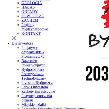
GEOLOGIA
HAŁAS
ODPADY
POWIETRZE
ZACHEM
Projekty
międzynarodowe
KONTAKT
Dla inwestora
Inicjatywy
obywatelskie -
Program 25/75
Baza ofert
inwestycyjnych
Bydgoski Park
Przemysłowo-
Technologiczny
Invest in Bydgoszcz
Serwis Inwestora
Zachęty inwestycyjne
Instytucje otoczenia
biznesu
Miejskie działki
Pomorska Specjalna Strefa Ekonomiczna