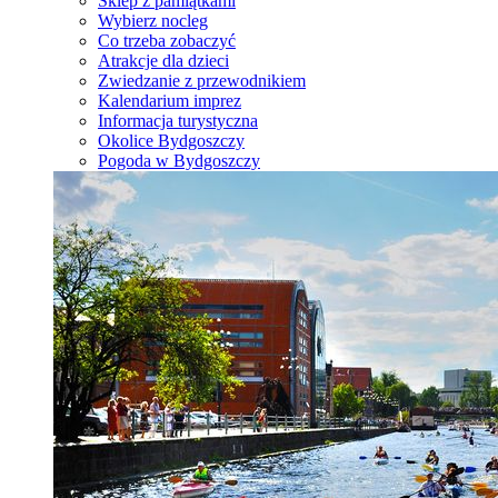
Sklep z pamiątkami
Wybierz nocleg
Co trzeba zobaczyć
Atrakcje dla dzieci
Zwiedzanie z przewodnikiem
Kalendarium imprez
Informacja turystyczna
Okolice Bydgoszczy
Pogoda w Bydgoszczy