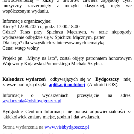
nowoczesnością – każdy z utworów zawiera zapętlony cytat
muzyczny zaczerpnięty z muzyki klasycznej, ujęty we
współczesnym wydaniu.
Informacje organizacyjne:
Kiedy? 12.08.2025 r., godz. 17.00-18.00
Gdzie? Taras przy Spichrzu Mącznym, w razie niepogody
wydarzenie odbędzie się w Spichrzu Mącznym, parter
Dla kogo? dla wszystkich zainteresowanych tematyką
Cena: wstęp wolny
Projekt pn. „Młyny na lato”, został objęty patronatem honorowym
Wojewody Kujawsko-Pomorskiego Michała Sztybla.
______________________
Kalendarz wydarzeń
odbywających się w
Bydgoszczy
miej
zawsze pod ręką dzięki
aplikacji mobilnej
(Android i iOS).
______________________
Informacje o wydarzeniach przesyłajcie na adres
wydarzenia@visitbydgoszcz.pl
______________________
Bydgoskie Centrum Informacji nie ponosi odpowiedzialności za
jakiekolwiek zmiany miejsc, godzin i dat wydarzeń.
Strona wydarzenia na
www.visitbydgoszcz.pl