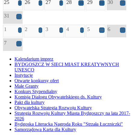
25
26
27
28
29
30
4
7
7
13
12
28
31
16
1
2
3
4
5
6
3
6
8
6
10
24
7
13
Kalendarium imprez
BYDGOSZCZ W SIECI MIAST KREATYWNYCH
UNESCO
Instytucje
Otwarte konkursy ofert
Małe Granty
Konkurs Stypendialny
Komisja Dialogu Obywatelskiego ds. Kultury
Pakt dla kultury
Obywatelska Strategia Rozwoju Kultury
Strategia Rozwoju Kultury Miasta Bydgoszczy na lata 2017-
2026
Bydgoska Literacka Nagroda Roku "Strzała Łuczniczki"
Samorządowa Karta dla Kultury