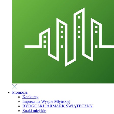
Promocja
Konkursy
Impreza na Wyspie Młyńskiej
BYDGOSKI JARMARK ŚWIĄTECZNY
Znaki miejskie