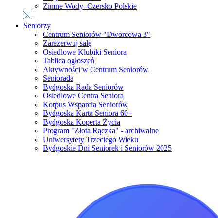
Zimne Wody–Czersko Polskie
Seniorzy
Centrum Seniorów "Dworcowa 3"
Zarezerwuj salę
Osiedlowe Klubiki Seniora
Tablica ogłoszeń
Aktywności w Centrum Seniorów
Seniorada
Bydgoska Rada Seniorów
Osiedlowe Centra Seniora
Korpus Wsparcia Seniorów
Bydgoska Karta Seniora 60+
Bydgoska Koperta Życia
Program "Złota Rączka" - archiwalne
Uniwersytety Trzeciego Wieku
Bydgoskie Dni Seniorek i Seniorów 2025