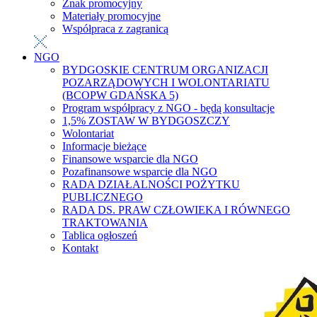
Znak promocyjny
Materiały promocyjne
Współpraca z zagranicą
NGO
BYDGOSKIE CENTRUM ORGANIZACJI
POZARZĄDOWYCH I WOLONTARIATU
(BCOPW GDAŃSKA 5)
Program współpracy z NGO - będą konsultacje
1,5% ZOSTAW W BYDGOSZCZY
Wolontariat
Informacje bieżące
Finansowe wsparcie dla NGO
Pozafinansowe wsparcie dla NGO
RADA DZIAŁALNOŚCI POŻYTKU
PUBLICZNEGO
RADA DS. PRAW CZŁOWIEKA I RÓWNEGO
TRAKTOWANIA
Tablica ogłoszeń
Kontakt