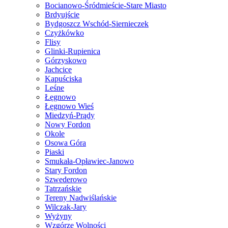
Bocianowo-Śródmieście-Stare Miasto
Brdyujście
Bydgoszcz Wschód-Siernieczek
Czyżkówko
Flisy
Glinki-Rupienica
Górzyskowo
Jachcice
Kapuściska
Leśne
Łęgnowo
Łęgnowo Wieś
Miedzyń-Prądy
Nowy Fordon
Okole
Osowa Góra
Piaski
Smukała-Opławiec-Janowo
Stary Fordon
Szwederowo
Tatrzańskie
Tereny Nadwiślańskie
Wilczak-Jary
Wyżyny
Wzgórze Wolności