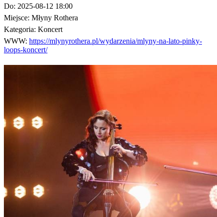
Do:
2025-08-12 18:00
Miejsce:
Młyny Rothera
Kategoria:
Koncert
WWW:
https://mlynyrothera.pl/wydarzenia/mlyny-na-lato-pinky-
loops-koncert/