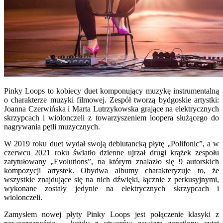
Pinky Loops to kobiecy duet komponujący muzykę instrumentalną
o charakterze muzyki filmowej. Zespół tworzą bydgoskie artystki:
Joanna Czerwińska i Marta Lutrzykowska grające na elektrycznych
skrzypcach i wiolonczeli z towarzyszeniem loopera służącego do
nagrywania pętli muzycznych.
W 2019 roku duet wydał swoją debiutancką płytę „Polifonic”, a w
czerwcu 2021 roku światło dzienne ujrzał drugi krążek zespołu
zatytułowany „Evolutions”, na którym znalazło się 9 autorskich
kompozycji artystek. Obydwa albumy charakteryzuje to, że
wszystkie znajdujące się na nich dźwięki, łącznie z perkusyjnymi,
wykonane zostały jedynie na elektrycznych skrzypcach i
wiolonczeli.
Zamysłem nowej płyty Pinky Loops jest połączenie klasyki z