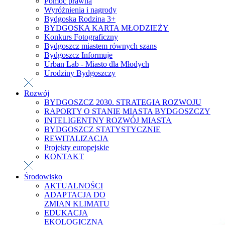
Pomoc prawna
Wyróżnienia i nagrody
Bydgoska Rodzina 3+
BYDGOSKA KARTA MŁODZIEŻY
Konkurs Fotograficzny
Bydgoszcz miastem równych szans
Bydgoszcz Informuje
Urban Lab - Miasto dla Młodych
Urodziny Bydgoszczy
Rozwój
BYDGOSZCZ 2030. STRATEGIA ROZWOJU
RAPORTY O STANIE MIASTA BYDGOSZCZY
INTELIGENTNY ROZWÓJ MIASTA
BYDGOSZCZ STATYSTYCZNIE
REWITALIZACJA
Projekty europejskie
KONTAKT
Środowisko
AKTUALNOŚCI
ADAPTACJA DO
ZMIAN KLIMATU
EDUKACJA
EKOLOGICZNA