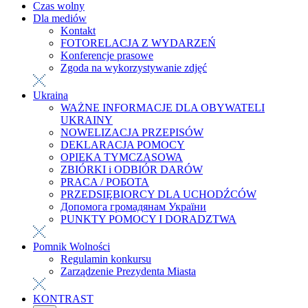
Czas wolny
Dla mediów
Kontakt
FOTORELACJA Z WYDARZEŃ
Konferencje prasowe
Zgoda na wykorzystywanie zdjęć
Ukraina
WAŻNE INFORMACJE DLA OBYWATELI
UKRAINY
NOWELIZACJA PRZEPISÓW
DEKLARACJA POMOCY
OPIEKA TYMCZASOWA
ZBIÓRKI i ODBIÓR DARÓW
PRACA / РОБОТА
PRZEDSIĘBIORCY DLA UCHODŹCÓW
Допомога громадянам України
PUNKTY POMOCY I DORADZTWA
Pomnik Wolności
Regulamin konkursu
Zarządzenie Prezydenta Miasta
KONTRAST