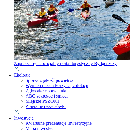
Zapraszamy na oficjalny portal turystyczny Bydgoszczy
Ekologia
Sprawdź jakość powietrza
Wymień piec - skorzystaj z dotacji
Zgłoś akcję sprzątania
ABC segregacji śmieci
Miejskie PSZOKI
Zbieranie deszczówki
Inwestycje
Kwartalne prezentacje inwestycyjne
Mapa inwestycji