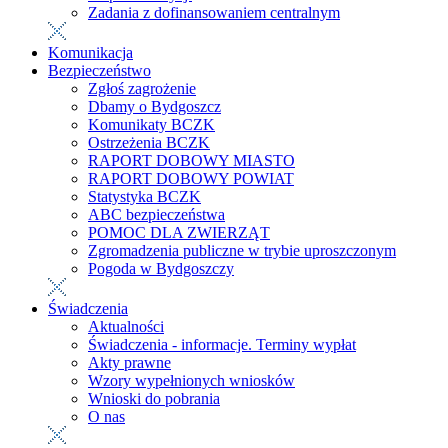
Zadania z dofinansowaniem centralnym
Komunikacja
Bezpieczeństwo
Zgłoś zagrożenie
Dbamy o Bydgoszcz
Komunikaty BCZK
Ostrzeżenia BCZK
RAPORT DOBOWY MIASTO
RAPORT DOBOWY POWIAT
Statystyka BCZK
ABC bezpieczeństwa
POMOC DLA ZWIERZĄT
Zgromadzenia publiczne w trybie uproszczonym
Pogoda w Bydgoszczy
Świadczenia
Aktualności
Świadczenia - informacje. Terminy wypłat
Akty prawne
Wzory wypełnionych wniosków
Wnioski do pobrania
O nas