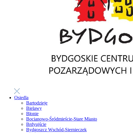
Osiedla
Bartodzieje
Bielawy
Błonie
Bocianowo-Śródmieście-Stare Miasto
Brdyujście
Bydgoszcz Wschód-Siernieczek