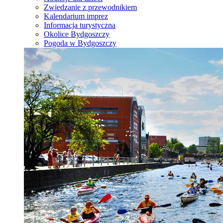
Zwiedzanie z przewodnikiem
Kalendarium imprez
Informacja turystyczna
Okolice Bydgoszczy
Pogoda w Bydgoszczy