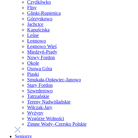
Czyżkówko
Flisy
Glinki-Rupienica
Górzyskowo
Jachcice
Kapuściska
Leśne
Łęgnowo
Łęgnowo Wieś
Miedzyń-Prądy
Nowy Fordon
Okole
Osowa Góra
Piaski
Smukała-Opławiec-Janowo
Stary Fordon
Szwederowo
Tatrzańskie
Tereny Nadwiślańskie
Wilczak-Jary
Wyżyny
Wzgórze Wolności
Zimne Wody–Czersko Polskie
Seniorzy