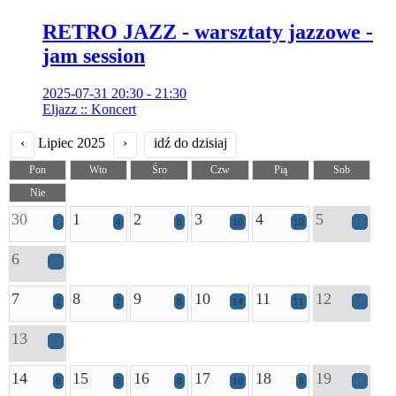
RETRO JAZZ - warsztaty jazzowe -
jam session
2025-07-31 20:30 - 21:30
Eljazz :: Koncert
‹
Lipiec 2025
›
idź do dzisiaj
Pon
Wto
Śro
Czw
Pią
Sob
Nie
30
1
2
3
4
5
7
4
8
10
10
16
6
14
7
8
9
10
11
12
2
2
8
14
11
18
13
13
14
15
16
17
18
19
6
5
8
10
8
19