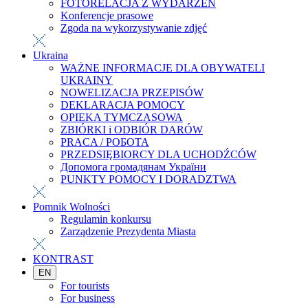
FOTORELACJA Z WYDARZEŃ
Konferencje prasowe
Zgoda na wykorzystywanie zdjęć
Ukraina
WAŻNE INFORMACJE DLA OBYWATELI
UKRAINY
NOWELIZACJA PRZEPISÓW
DEKLARACJA POMOCY
OPIEKA TYMCZASOWA
ZBIÓRKI i ODBIÓR DARÓW
PRACA / РОБОТА
PRZEDSIĘBIORCY DLA UCHODŹCÓW
Допомога громадянам України
PUNKTY POMOCY I DORADZTWA
Pomnik Wolności
Regulamin konkursu
Zarządzenie Prezydenta Miasta
KONTRAST
EN
For tourists
For business