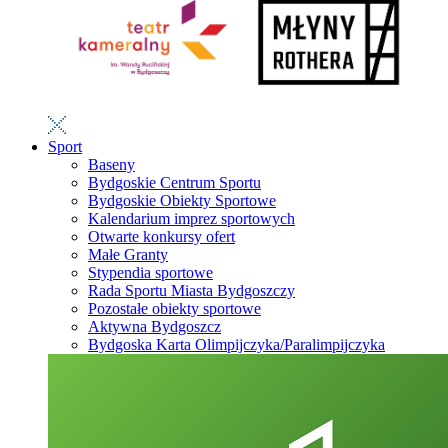
Sport
Baseny
Bydgoskie Centrum Sportu
Bydgoskie Obiekty Sportowe
Kalendarium imprez sportowych
Otwarte konkursy ofert
Małe Granty
Stypendia sportowe
Rada Sportu Miasta Bydgoszczy
Pozostałe obiekty sportowe
Aktywna Bydgoszcz
Bydgoska Karta Olimpijczyka/Paralimpijczyka