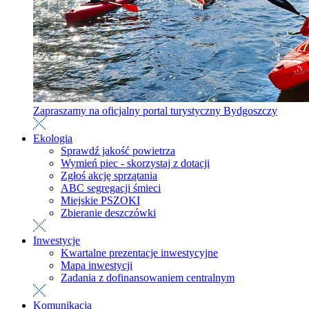
Zapraszamy na oficjalny portal turystyczny Bydgoszczy
Ekologia
Sprawdź jakość powietrza
Wymień piec - skorzystaj z dotacji
Zgłoś akcję sprzątania
ABC segregacji śmieci
Miejskie PSZOKI
Zbieranie deszczówki
Inwestycje
Kwartalne prezentacje inwestycyjne
Mapa inwestycji
Zadania z dofinansowaniem centralnym
Komunikacja