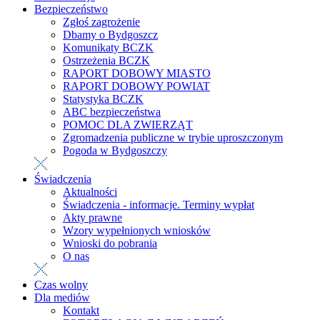
Bezpieczeństwo
Zgłoś zagrożenie
Dbamy o Bydgoszcz
Komunikaty BCZK
Ostrzeżenia BCZK
RAPORT DOBOWY MIASTO
RAPORT DOBOWY POWIAT
Statystyka BCZK
ABC bezpieczeństwa
POMOC DLA ZWIERZĄT
Zgromadzenia publiczne w trybie uproszczonym
Pogoda w Bydgoszczy
Świadczenia
Aktualności
Świadczenia - informacje. Terminy wypłat
Akty prawne
Wzory wypełnionych wniosków
Wnioski do pobrania
O nas
Czas wolny
Dla mediów
Kontakt