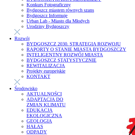
Konkurs Fotograficzny
Bydgoszcz miastem równych szans
Bydgoszcz Informuje
Urban Lab - Miasto dla Młodych
Urodziny Bydgoszczy
Rozwój
BYDGOSZCZ 2030. STRATEGIA ROZWOJU
RAPORTY O STANIE MIASTA BYDGOSZCZY
INTELIGENTNY ROZWÓJ MIASTA
BYDGOSZCZ STATYSTYCZNIE
REWITALIZACJA
Projekty europejskie
KONTAKT
Środowisko
AKTUALNOŚCI
ADAPTACJA DO
ZMIAN KLIMATU
EDUKACJA
EKOLOGICZNA
GEOLOGIA
HAŁAS
ODPADY