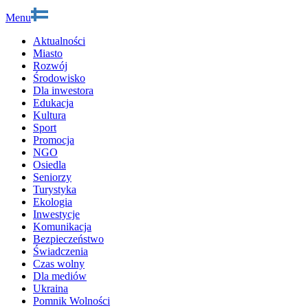
Menu
Aktualności
Miasto
Rozwój
Środowisko
Dla inwestora
Edukacja
Kultura
Sport
Promocja
NGO
Osiedla
Seniorzy
Turystyka
Ekologia
Inwestycje
Komunikacja
Bezpieczeństwo
Świadczenia
Czas wolny
Dla mediów
Ukraina
Pomnik Wolności