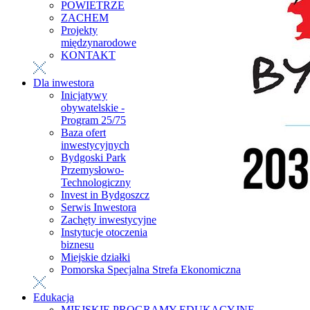
POWIETRZE
ZACHEM
Projekty
międzynarodowe
KONTAKT
Dla inwestora
Inicjatywy
obywatelskie -
Program 25/75
Baza ofert
inwestycyjnych
Bydgoski Park
Przemysłowo-
Technologiczny
Invest in Bydgoszcz
Serwis Inwestora
Zachęty inwestycyjne
Instytucje otoczenia
biznesu
Miejskie działki
Pomorska Specjalna Strefa Ekonomiczna
Edukacja
MIEJSKIE PROGRAMY EDUKACYJNE