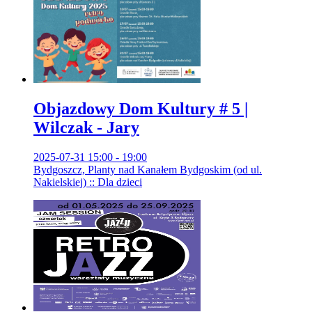
Objazdowy Dom Kultury # 5 |
Wilczak - Jary
2025-07-31 15:00 - 19:00
Bydgoszcz, Planty nad Kanałem Bydgoskim (od ul.
Nakielskiej) :: Dla dzieci