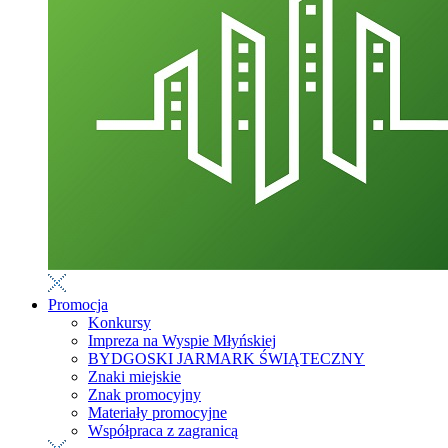
Promocja
Konkursy
Impreza na Wyspie Młyńskiej
BYDGOSKI JARMARK ŚWIĄTECZNY
Znaki miejskie
Znak promocyjny
Materiały promocyjne
Współpraca z zagranicą