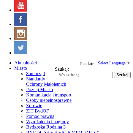
Aktualności
Select Language
▼
Translate:
Miasto
Szukaj:
Samorząd
Szukaj
Standardy
Ochrony Małoletnich
Poznaj Miasto
Komunikacja i transport
Osoby niepełnosprawne
Zdrowie
ZIT BydOF
Pomoc prawna
Wyróżnienia i nagrody
Bydgoska Rodzina 3+
BYDGOSKA KARTA MŁODZIEŻY