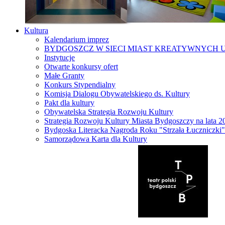
Kultura
Kalendarium imprez
BYDGOSZCZ W SIECI MIAST KREATYWNYCH 
Instytucje
Otwarte konkursy ofert
Małe Granty
Konkurs Stypendialny
Komisja Dialogu Obywatelskiego ds. Kultury
Pakt dla kultury
Obywatelska Strategia Rozwoju Kultury
Strategia Rozwoju Kultury Miasta Bydgoszczy na lata 
Bydgoska Literacka Nagroda Roku "Strzała Łuczniczki"
Samorządowa Karta dla Kultury