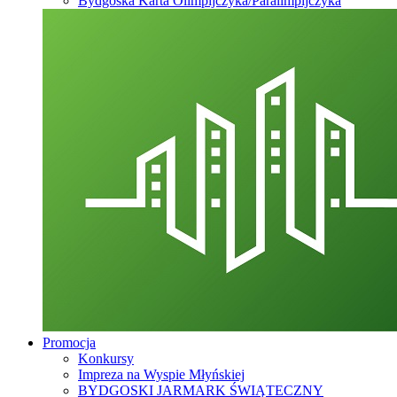
Bydgoska Karta Olimpijczyka/Paralimpijczyka
Promocja
Konkursy
Impreza na Wyspie Młyńskiej
BYDGOSKI JARMARK ŚWIĄTECZNY