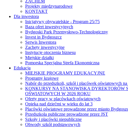
ZACHEM
Projekty międzynarodowe
KONTAKT
Dla inwestora
Inicjatywy obywatelskie - Program 25/75
Baza ofert inwestycyjnych
Bydgoski Park Przemysłowo-Technologiczny
Invest in Bydgoszcz
Serwis Inwestora
Zachęty inwestycyjne
Instytucje otoczenia biznesu
Miejskie działki
Pomorska Specjalna Strefa Ekonomiczna
Edukacja
MIEJSKIE PROGRAMY EDUKACYJNE
Programy krajowe
Nabór do przedszkoli, szkół i placówek oświatowych na
KONKURSY NA STANOWISKA DYREKTORÓW S
OŚWIATOWYCH W 2026 ROKU
Oferty pracy w placówkach oświatowych
Opieka nad dziećmi w wieku do lat 3
Placówki oświatowe prowadzone przez miasto Bydgosz
Przedszkola publiczne prowadzone przez JST
Szkoły i placówki niepubliczne
Obwody szkół podstawowych