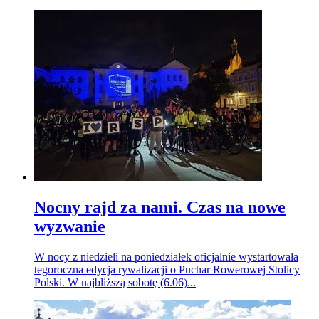
Nocny rajd za nami. Czas na nowe
wyzwanie
W nocy z niedzieli na poniedziałek oficjalnie wystartowała
tegoroczna edycja rywalizacji o Puchar Rowerowej Stolicy
Polski. W najbliższą sobotę (6.06)...