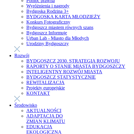
Pomoc prawna
Wyróżnienia i nagrody
Bydgoska Rodzina 3+
BYDGOSKA KARTA MŁODZIEŻY
Konkurs Fotograficzny
Bydgoszcz miastem równych szans
Bydgoszcz Informuje
Urban Lab - Miasto dla Młodych
Urodziny Bydgoszczy
Rozwój
BYDGOSZCZ 2030. STRATEGIA ROZWOJU
RAPORTY O STANIE MIASTA BYDGOSZCZY
INTELIGENTNY ROZWÓJ MIASTA
BYDGOSZCZ STATYSTYCZNIE
REWITALIZACJA
Projekty europejskie
KONTAKT
Środowisko
AKTUALNOŚCI
ADAPTACJA DO
ZMIAN KLIMATU
EDUKACJA
EKOLOGICZNA