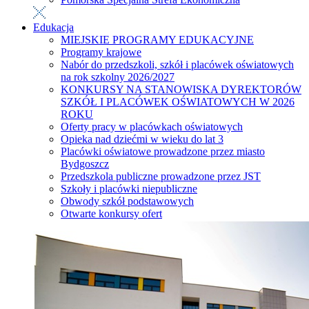
Edukacja
MIEJSKIE PROGRAMY EDUKACYJNE
Programy krajowe
Nabór do przedszkoli, szkół i placówek oświatowych
na rok szkolny 2026/2027
KONKURSY NA STANOWISKA DYREKTORÓW
SZKÓŁ I PLACÓWEK OŚWIATOWYCH W 2026
ROKU
Oferty pracy w placówkach oświatowych
Opieka nad dziećmi w wieku do lat 3
Placówki oświatowe prowadzone przez miasto
Bydgoszcz
Przedszkola publiczne prowadzone przez JST
Szkoły i placówki niepubliczne
Obwody szkół podstawowych
Otwarte konkursy ofert