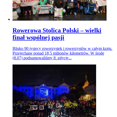
Rowerowa Stolica Polski – wielki
finał wspólnej pasji
Blisko 90 tysięcy rowerzystek i rowerzystów w całym kraju.
Przejechane ponad 18,5 milionów kilometrów. W środę
(8.07) podsumowaliśmy 8. edycję...