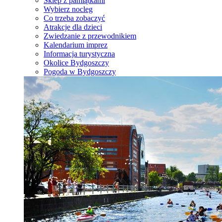
Sklep z pamiątkami
Wybierz nocleg
Co trzeba zobaczyć
Atrakcje dla dzieci
Zwiedzanie z przewodnikiem
Kalendarium imprez
Informacja turystyczna
Okolice Bydgoszczy
Pogoda w Bydgoszczy