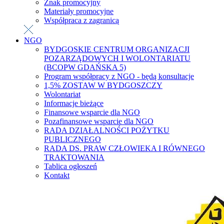
Znak promocyjny
Materiały promocyjne
Współpraca z zagranicą
NGO
BYDGOSKIE CENTRUM ORGANIZACJI
POZARZĄDOWYCH I WOLONTARIATU
(BCOPW GDAŃSKA 5)
Program współpracy z NGO - będą konsultacje
1,5% ZOSTAW W BYDGOSZCZY
Wolontariat
Informacje bieżące
Finansowe wsparcie dla NGO
Pozafinansowe wsparcie dla NGO
RADA DZIAŁALNOŚCI POŻYTKU
PUBLICZNEGO
RADA DS. PRAW CZŁOWIEKA I RÓWNEGO
TRAKTOWANIA
Tablica ogłoszeń
Kontakt