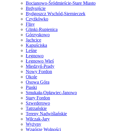
Bocianowo-Śródmieście-Stare Miasto
Brdyujście
Bydgoszcz Wschód-Siernieczek
Czyżkówko
Flisy
Glinki-Rupienica
Górzyskowo
Jachcice
Kapuściska
Leśne
Łęgnowo
Łęgnowo Wieś
Miedzyń-Prądy
Nowy Fordon
Okole
Osowa Góra
Piaski
Smukała-Opławiec-Janowo
Stary Fordon
Szwederowo
Tatrzańskie
Tereny Nadwiślańskie
Wilczak-Jary
Wyżyny
Wzgórze Wolności