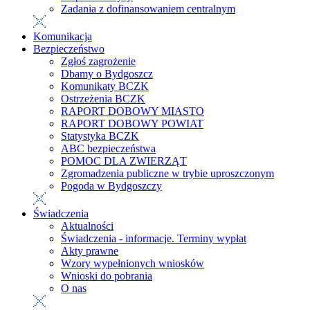
Zadania z dofinansowaniem centralnym
Komunikacja
Bezpieczeństwo
Zgłoś zagrożenie
Dbamy o Bydgoszcz
Komunikaty BCZK
Ostrzeżenia BCZK
RAPORT DOBOWY MIASTO
RAPORT DOBOWY POWIAT
Statystyka BCZK
ABC bezpieczeństwa
POMOC DLA ZWIERZĄT
Zgromadzenia publiczne w trybie uproszczonym
Pogoda w Bydgoszczy
Świadczenia
Aktualności
Świadczenia - informacje. Terminy wypłat
Akty prawne
Wzory wypełnionych wniosków
Wnioski do pobrania
O nas