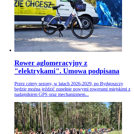
Rower aglomeracyjny z
"elektrykami". Umowa podpisana
Przez cztery sezony, w latach 2026-2029, po Bydgoszczy
będzie można jeździć zupełnie nowymi rowerami miejskimi z
nadajnikiem GPS oraz mechanizmem...