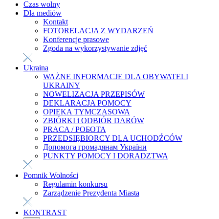
Czas wolny
Dla mediów
Kontakt
FOTORELACJA Z WYDARZEŃ
Konferencje prasowe
Zgoda na wykorzystywanie zdjęć
Ukraina
WAŻNE INFORMACJE DLA OBYWATELI
UKRAINY
NOWELIZACJA PRZEPISÓW
DEKLARACJA POMOCY
OPIEKA TYMCZASOWA
ZBIÓRKI i ODBIÓR DARÓW
PRACA / РОБОТА
PRZEDSIĘBIORCY DLA UCHODŹCÓW
Допомога громадянам України
PUNKTY POMOCY I DORADZTWA
Pomnik Wolności
Regulamin konkursu
Zarządzenie Prezydenta Miasta
KONTRAST