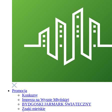
Promocja
Konkursy
Impreza na Wyspie Młyńskiej
BYDGOSKI JARMARK ŚWIĄTECZNY
Znaki miejskie