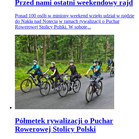
Przed nami ostatni weekendowy rajd
Ponad 100 osób w miniony weekend wzięło udział w rajdzie
do Nakła nad Notecią w ramach rywalizacji o Puchar
Rowerowej Stolicy Polski. W sobotę...
Półmetek rywalizacji o Puchar
Rowerowej Stolicy Polski