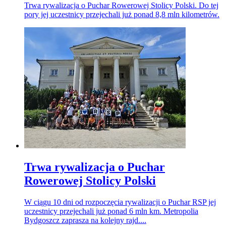
Trwa rywalizacja o Puchar Rowerowej Stolicy Polski. Do tej
pory jej uczestnicy przejechali już ponad 8,8 mln kilometrów.
Trwa rywalizacja o Puchar
Rowerowej Stolicy Polski
W ciągu 10 dni od rozpoczęcia rywalizacji o Puchar RSP jej
uczestnicy przejechali już ponad 6 mln km. Metropolia
Bydgoszcz zaprasza na kolejny rajd....