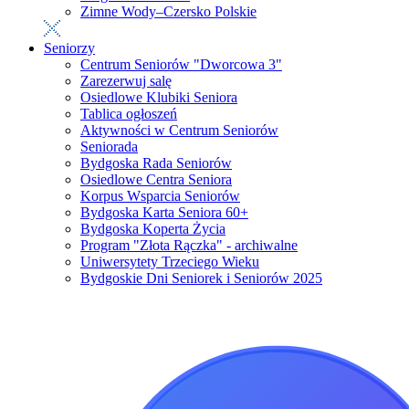
Zimne Wody–Czersko Polskie
Seniorzy
Centrum Seniorów "Dworcowa 3"
Zarezerwuj salę
Osiedlowe Klubiki Seniora
Tablica ogłoszeń
Aktywności w Centrum Seniorów
Seniorada
Bydgoska Rada Seniorów
Osiedlowe Centra Seniora
Korpus Wsparcia Seniorów
Bydgoska Karta Seniora 60+
Bydgoska Koperta Życia
Program "Złota Rączka" - archiwalne
Uniwersytety Trzeciego Wieku
Bydgoskie Dni Seniorek i Seniorów 2025