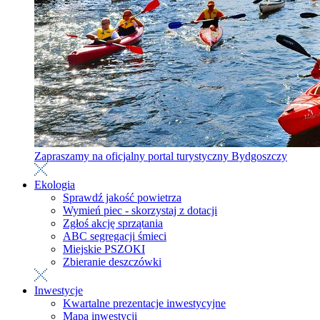
Zapraszamy na oficjalny portal turystyczny Bydgoszczy
Ekologia
Sprawdź jakość powietrza
Wymień piec - skorzystaj z dotacji
Zgłoś akcję sprzątania
ABC segregacji śmieci
Miejskie PSZOKI
Zbieranie deszczówki
Inwestycje
Kwartalne prezentacje inwestycyjne
Mapa inwestycji