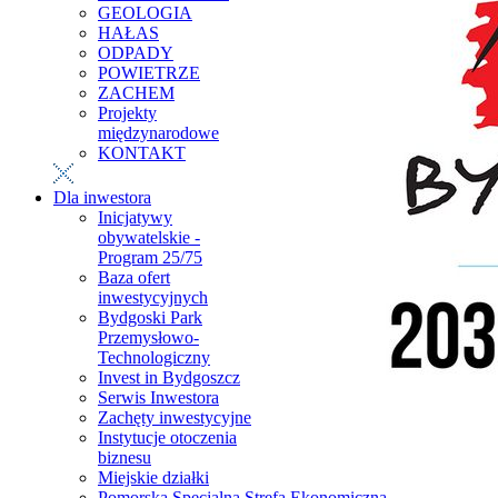
GEOLOGIA
HAŁAS
ODPADY
POWIETRZE
ZACHEM
Projekty
międzynarodowe
KONTAKT
Dla inwestora
Inicjatywy
obywatelskie -
Program 25/75
Baza ofert
inwestycyjnych
Bydgoski Park
Przemysłowo-
Technologiczny
Invest in Bydgoszcz
Serwis Inwestora
Zachęty inwestycyjne
Instytucje otoczenia
biznesu
Miejskie działki
Pomorska Specjalna Strefa Ekonomiczna