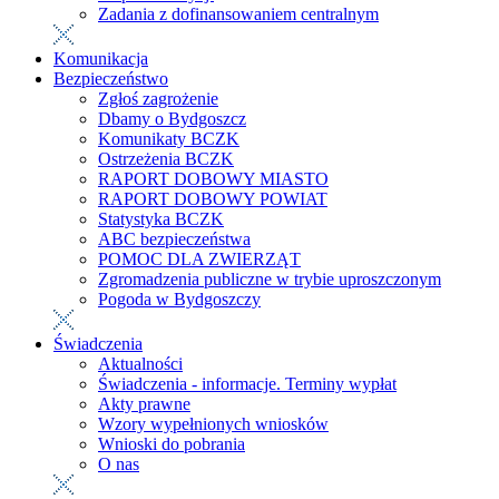
Zadania z dofinansowaniem centralnym
Komunikacja
Bezpieczeństwo
Zgłoś zagrożenie
Dbamy o Bydgoszcz
Komunikaty BCZK
Ostrzeżenia BCZK
RAPORT DOBOWY MIASTO
RAPORT DOBOWY POWIAT
Statystyka BCZK
ABC bezpieczeństwa
POMOC DLA ZWIERZĄT
Zgromadzenia publiczne w trybie uproszczonym
Pogoda w Bydgoszczy
Świadczenia
Aktualności
Świadczenia - informacje. Terminy wypłat
Akty prawne
Wzory wypełnionych wniosków
Wnioski do pobrania
O nas