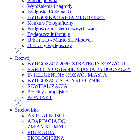
Pomoc prawna
Wyróżnienia i nagrody
Bydgoska Rodzina 3+
BYDGOSKA KARTA MŁODZIEŻY
Konkurs Fotograficzny
Bydgoszcz miastem równych szans
Bydgoszcz Informuje
Urban Lab - Miasto dla Młodych
Urodziny Bydgoszczy
Rozwój
BYDGOSZCZ 2030. STRATEGIA ROZWOJU
RAPORTY O STANIE MIASTA BYDGOSZCZY
INTELIGENTNY ROZWÓJ MIASTA
BYDGOSZCZ STATYSTYCZNIE
REWITALIZACJA
Projekty europejskie
KONTAKT
Środowisko
AKTUALNOŚCI
ADAPTACJA DO
ZMIAN KLIMATU
EDUKACJA
EKOLOGICZNA