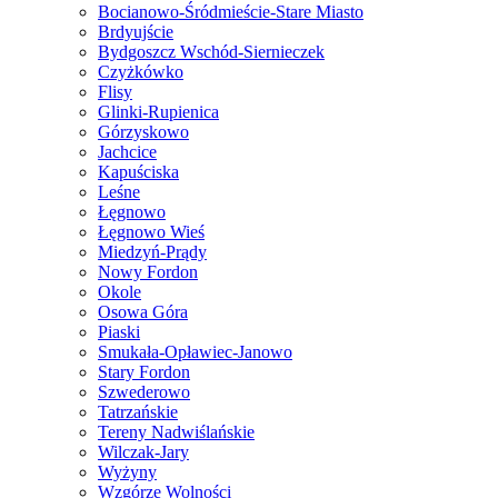
Bocianowo-Śródmieście-Stare Miasto
Brdyujście
Bydgoszcz Wschód-Siernieczek
Czyżkówko
Flisy
Glinki-Rupienica
Górzyskowo
Jachcice
Kapuściska
Leśne
Łęgnowo
Łęgnowo Wieś
Miedzyń-Prądy
Nowy Fordon
Okole
Osowa Góra
Piaski
Smukała-Opławiec-Janowo
Stary Fordon
Szwederowo
Tatrzańskie
Tereny Nadwiślańskie
Wilczak-Jary
Wyżyny
Wzgórze Wolności