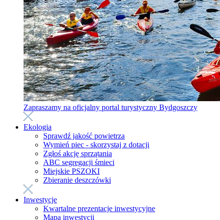
Zapraszamy na oficjalny portal turystyczny Bydgoszczy
Ekologia
Sprawdź jakość powietrza
Wymień piec - skorzystaj z dotacji
Zgłoś akcję sprzątania
ABC segregacji śmieci
Miejskie PSZOKI
Zbieranie deszczówki
Inwestycje
Kwartalne prezentacje inwestycyjne
Mapa inwestycji