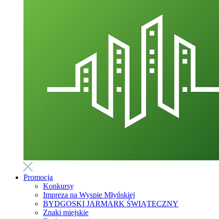
Promocja
Konkursy
Impreza na Wyspie Młyńskiej
BYDGOSKI JARMARK ŚWIĄTECZNY
Znaki miejskie