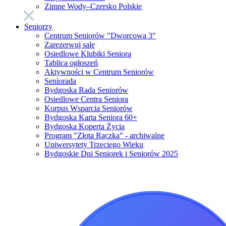
Zimne Wody–Czersko Polskie
Seniorzy
Centrum Seniorów "Dworcowa 3"
Zarezerwuj salę
Osiedlowe Klubiki Seniora
Tablica ogłoszeń
Aktywności w Centrum Seniorów
Seniorada
Bydgoska Rada Seniorów
Osiedlowe Centra Seniora
Korpus Wsparcia Seniorów
Bydgoska Karta Seniora 60+
Bydgoska Koperta Życia
Program "Złota Rączka" - archiwalne
Uniwersytety Trzeciego Wieku
Bydgoskie Dni Seniorek i Seniorów 2025