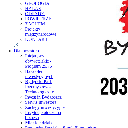
GEOLOGIA
HAŁAS
ODPADY
POWIETRZE
ZACHEM
Projekty
międzynarodowe
KONTAKT
Dla inwestora
Inicjatywy
obywatelskie -
Program 25/75
Baza ofert
inwestycyjnych
Bydgoski Park
Przemysłowo-
Technologiczny
Invest in Bydgoszcz
Serwis Inwestora
Zachęty inwestycyjne
Instytucje otoczenia
biznesu
Miejskie działki
Pomorska Specjalna Strefa Ekonomiczna