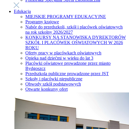
Edukacja
MIEJSKIE PROGRAMY EDUKACYJNE
Programy krajowe
Nabór do przedszkoli, szkół i placówek oświatowych
na rok szkolny 2026/2027
KONKURSY NA STANOWISKA DYREKTORÓW
SZKÓŁ I PLACÓWEK OŚWIATOWYCH W 2026
ROKU
Oferty pracy w placówkach oświatowych
Opieka nad dziećmi w wieku do lat 3
Placówki oświatowe prowadzone przez miasto
Bydgoszcz
Przedszkola publiczne prowadzone przez JST
Szkoły i placówki niepubliczne
Obwody szkół podstawowych
Otwarte konkursy ofert