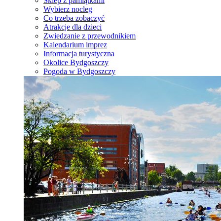
Sklep z pamiątkami
Wybierz nocleg
Co trzeba zobaczyć
Atrakcje dla dzieci
Zwiedzanie z przewodnikiem
Kalendarium imprez
Informacja turystyczna
Okolice Bydgoszczy
Pogoda w Bydgoszczy