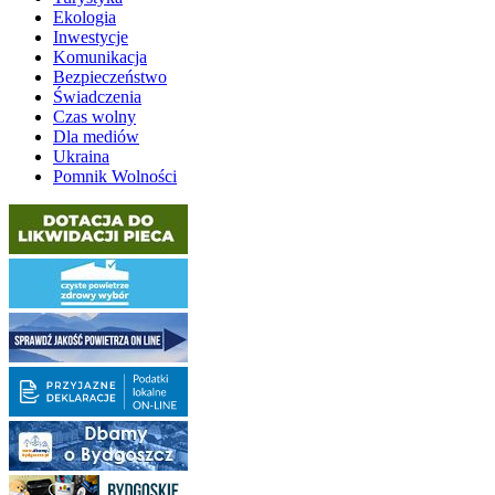
Ekologia
Inwestycje
Komunikacja
Bezpieczeństwo
Świadczenia
Czas wolny
Dla mediów
Ukraina
Pomnik Wolności