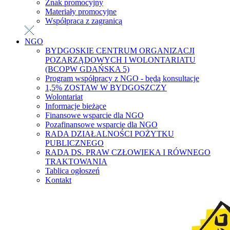
Znak promocyjny
Materiały promocyjne
Współpraca z zagranicą
NGO
BYDGOSKIE CENTRUM ORGANIZACJI
POZARZĄDOWYCH I WOLONTARIATU
(BCOPW GDAŃSKA 5)
Program współpracy z NGO - będą konsultacje
1,5% ZOSTAW W BYDGOSZCZY
Wolontariat
Informacje bieżące
Finansowe wsparcie dla NGO
Pozafinansowe wsparcie dla NGO
RADA DZIAŁALNOŚCI POŻYTKU
PUBLICZNEGO
RADA DS. PRAW CZŁOWIEKA I RÓWNEGO
TRAKTOWANIA
Tablica ogłoszeń
Kontakt