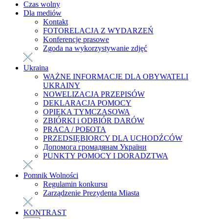
Czas wolny
Dla mediów
Kontakt
FOTORELACJA Z WYDARZEŃ
Konferencje prasowe
Zgoda na wykorzystywanie zdjęć
Ukraina
WAŻNE INFORMACJE DLA OBYWATELI
UKRAINY
NOWELIZACJA PRZEPISÓW
DEKLARACJA POMOCY
OPIEKA TYMCZASOWA
ZBIÓRKI i ODBIÓR DARÓW
PRACA / РОБОТА
PRZEDSIĘBIORCY DLA UCHODŹCÓW
Допомога громадянам України
PUNKTY POMOCY I DORADZTWA
Pomnik Wolności
Regulamin konkursu
Zarządzenie Prezydenta Miasta
KONTRAST