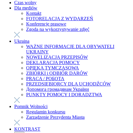
Czas wolny
Dla mediów
Kontakt
FOTORELACJA Z WYDARZEŃ
Konferencje prasowe
Zgoda na wykorzystywanie zdjęć
Ukraina
WAŻNE INFORMACJE DLA OBYWATELI
UKRAINY
NOWELIZACJA PRZEPISÓW
DEKLARACJA POMOCY
OPIEKA TYMCZASOWA
ZBIÓRKI i ODBIÓR DARÓW
PRACA / РОБОТА
PRZEDSIĘBIORCY DLA UCHODŹCÓW
Допомога громадянам України
PUNKTY POMOCY I DORADZTWA
Pomnik Wolności
Regulamin konkursu
Zarządzenie Prezydenta Miasta
KONTRAST