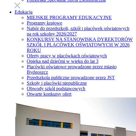
Edukacja
MIEJSKIE PROGRAMY EDUKACYJNE
Programy krajowe
Nabór do przedszkoli, szkół i placówek oświatowych
na rok szkolny 2026/2027
KONKURSY NA STANOWISKA DYREKTORÓW
SZKÓŁ I PLACÓWEK OŚWIATOWYCH W 2026
ROKU
Oferty pracy w placówkach oświatowych
Opieka nad dziećmi w wieku do lat 3
Placówki oświatowe prowadzone przez miasto
Bydgoszcz
Przedszkola publiczne prowadzone przez JST
Szkoły i placówki niepubliczne
Obwody szkół podstawowych
Otwarte konkursy ofert