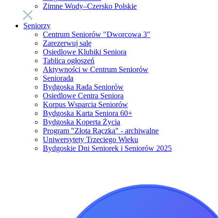
Zimne Wody–Czersko Polskie
Seniorzy
Centrum Seniorów "Dworcowa 3"
Zarezerwuj salę
Osiedlowe Klubiki Seniora
Tablica ogłoszeń
Aktywności w Centrum Seniorów
Seniorada
Bydgoska Rada Seniorów
Osiedlowe Centra Seniora
Korpus Wsparcia Seniorów
Bydgoska Karta Seniora 60+
Bydgoska Koperta Życia
Program "Złota Rączka" - archiwalne
Uniwersytety Trzeciego Wieku
Bydgoskie Dni Seniorek i Seniorów 2025