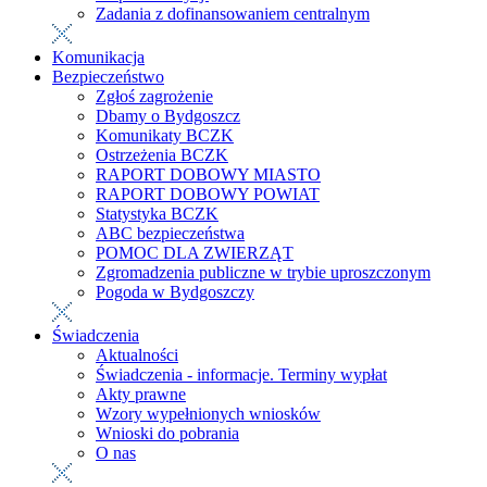
Zadania z dofinansowaniem centralnym
Komunikacja
Bezpieczeństwo
Zgłoś zagrożenie
Dbamy o Bydgoszcz
Komunikaty BCZK
Ostrzeżenia BCZK
RAPORT DOBOWY MIASTO
RAPORT DOBOWY POWIAT
Statystyka BCZK
ABC bezpieczeństwa
POMOC DLA ZWIERZĄT
Zgromadzenia publiczne w trybie uproszczonym
Pogoda w Bydgoszczy
Świadczenia
Aktualności
Świadczenia - informacje. Terminy wypłat
Akty prawne
Wzory wypełnionych wniosków
Wnioski do pobrania
O nas