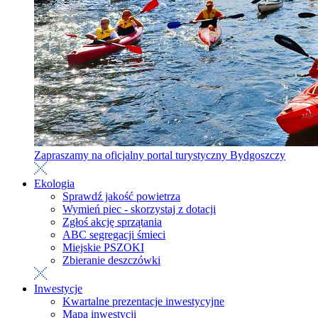
Zapraszamy na oficjalny portal turystyczny Bydgoszczy
Ekologia
Sprawdź jakość powietrza
Wymień piec - skorzystaj z dotacji
Zgłoś akcję sprzątania
ABC segregacji śmieci
Miejskie PSZOKI
Zbieranie deszczówki
Inwestycje
Kwartalne prezentacje inwestycyjne
Mapa inwestycji