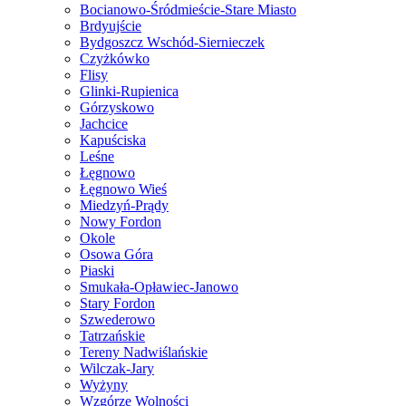
Bocianowo-Śródmieście-Stare Miasto
Brdyujście
Bydgoszcz Wschód-Siernieczek
Czyżkówko
Flisy
Glinki-Rupienica
Górzyskowo
Jachcice
Kapuściska
Leśne
Łęgnowo
Łęgnowo Wieś
Miedzyń-Prądy
Nowy Fordon
Okole
Osowa Góra
Piaski
Smukała-Opławiec-Janowo
Stary Fordon
Szwederowo
Tatrzańskie
Tereny Nadwiślańskie
Wilczak-Jary
Wyżyny
Wzgórze Wolności