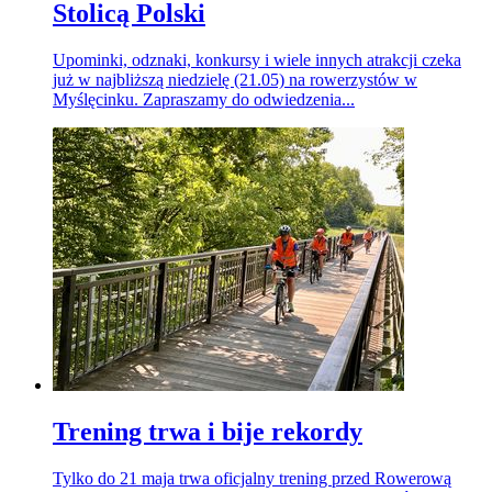
Stolicą Polski
Upominki, odznaki, konkursy i wiele innych atrakcji czeka
już w najbliższą niedzielę (21.05) na rowerzystów w
Myślęcinku. Zapraszamy do odwiedzenia...
Trening trwa i bije rekordy
Tylko do 21 maja trwa oficjalny trening przed Rowerową