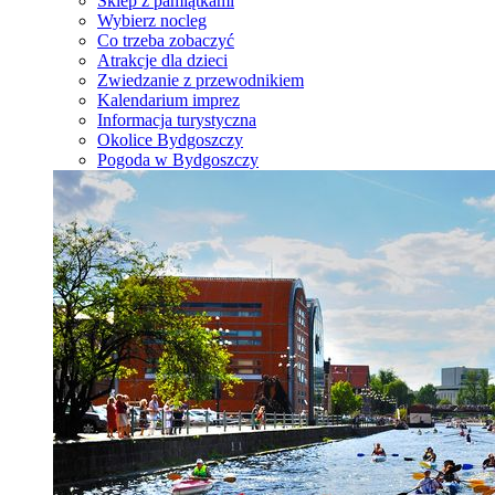
Sklep z pamiątkami
Wybierz nocleg
Co trzeba zobaczyć
Atrakcje dla dzieci
Zwiedzanie z przewodnikiem
Kalendarium imprez
Informacja turystyczna
Okolice Bydgoszczy
Pogoda w Bydgoszczy