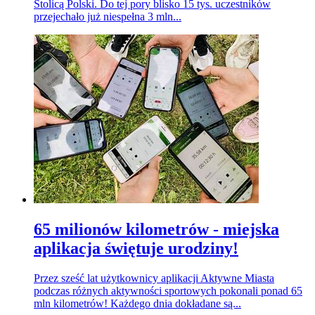
Stolicą Polski. Do tej pory blisko 15 tys. uczestników
przejechało już niespełna 3 mln...
65 milionów kilometrów - miejska
aplikacja świętuje urodziny!
Przez sześć lat użytkownicy aplikacji Aktywne Miasta
podczas różnych aktywności sportowych pokonali ponad 65
mln kilometrów! Każdego dnia dokładane są...