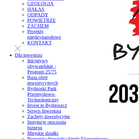
GEOLOGIA
HAŁAS
ODPADY
POWIETRZE
ZACHEM
Projekty
międzynarodowe
KONTAKT
Dla inwestora
Inicjatywy
obywatelskie -
Program 25/75
Baza ofert
inwestycyjnych
Bydgoski Park
Przemysłowo-
Technologiczny
Invest in Bydgoszcz
Serwis Inwestora
Zachęty inwestycyjne
Instytucje otoczenia
biznesu
Miejskie działki
Pomorska Specjalna Strefa Ekonomiczna