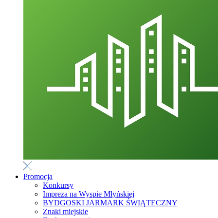
Promocja
Konkursy
Impreza na Wyspie Młyńskiej
BYDGOSKI JARMARK ŚWIĄTECZNY
Znaki miejskie