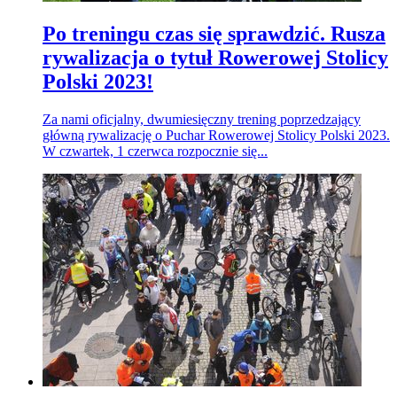
Po treningu czas się sprawdzić. Rusza
rywalizacja o tytuł Rowerowej Stolicy
Polski 2023!
Za nami oficjalny, dwumiesięczny trening poprzedzający
główną rywalizację o Puchar Rowerowej Stolicy Polski 2023.
W czwartek, 1 czerwca rozpocznie się...