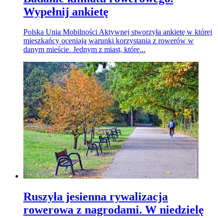
Wypełnij ankietę
Polska Unia Mobilności Aktywnej stworzyła ankietę w której
mieszkańcy oceniają warunki korzystania z rowerów w
danym mieście. Jednym z miast, które...
Ruszyła jesienna rywalizacja
rowerowa z nagrodami. W niedzielę