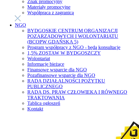
Znak promocyjny
Materiały promocyjne
Współpraca z zagranicą
NGO
BYDGOSKIE CENTRUM ORGANIZACJI
POZARZĄDOWYCH I WOLONTARIATU
(BCOPW GDAŃSKA 5)
Program współpracy z NGO - będą konsultacje
1,5% ZOSTAW W BYDGOSZCZY
Wolontariat
Informacje bieżące
Finansowe wsparcie dla NGO
Pozafinansowe wsparcie dla NGO
RADA DZIAŁALNOŚCI POŻYTKU
PUBLICZNEGO
RADA DS. PRAW CZŁOWIEKA I RÓWNEGO
TRAKTOWANIA
Tablica ogłoszeń
Kontakt