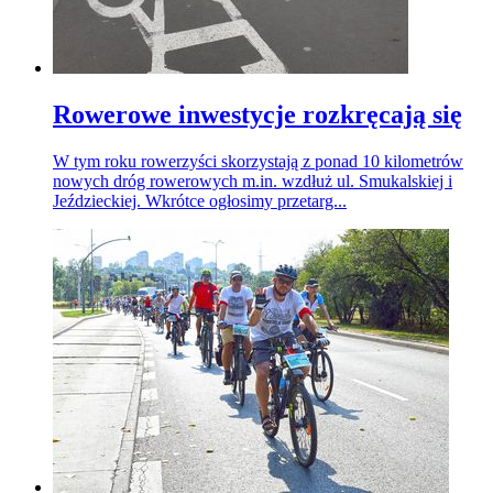
Rowerowe inwestycje rozkręcają się
W tym roku rowerzyści skorzystają z ponad 10 kilometrów
nowych dróg rowerowych m.in. wzdłuż ul. Smukalskiej i
Jeździeckiej. Wkrótce ogłosimy przetarg...