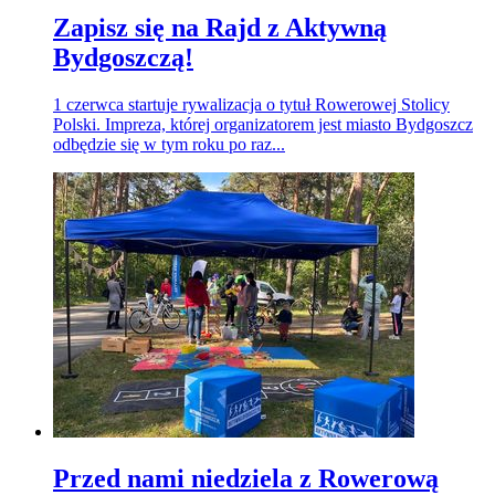
Zapisz się na Rajd z Aktywną
Bydgoszczą!
1 czerwca startuje rywalizacja o tytuł Rowerowej Stolicy
Polski. Impreza, której organizatorem jest miasto Bydgoszcz
odbędzie się w tym roku po raz...
Przed nami niedziela z Rowerową