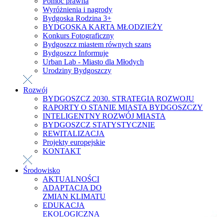
Pomoc prawna
Wyróżnienia i nagrody
Bydgoska Rodzina 3+
BYDGOSKA KARTA MŁODZIEŻY
Konkurs Fotograficzny
Bydgoszcz miastem równych szans
Bydgoszcz Informuje
Urban Lab - Miasto dla Młodych
Urodziny Bydgoszczy
Rozwój
BYDGOSZCZ 2030. STRATEGIA ROZWOJU
RAPORTY O STANIE MIASTA BYDGOSZCZY
INTELIGENTNY ROZWÓJ MIASTA
BYDGOSZCZ STATYSTYCZNIE
REWITALIZACJA
Projekty europejskie
KONTAKT
Środowisko
AKTUALNOŚCI
ADAPTACJA DO
ZMIAN KLIMATU
EDUKACJA
EKOLOGICZNA