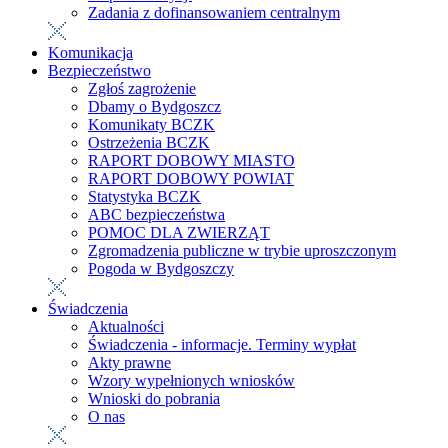
Zadania z dofinansowaniem centralnym
Komunikacja
Bezpieczeństwo
Zgłoś zagrożenie
Dbamy o Bydgoszcz
Komunikaty BCZK
Ostrzeżenia BCZK
RAPORT DOBOWY MIASTO
RAPORT DOBOWY POWIAT
Statystyka BCZK
ABC bezpieczeństwa
POMOC DLA ZWIERZĄT
Zgromadzenia publiczne w trybie uproszczonym
Pogoda w Bydgoszczy
Świadczenia
Aktualności
Świadczenia - informacje. Terminy wypłat
Akty prawne
Wzory wypełnionych wniosków
Wnioski do pobrania
O nas