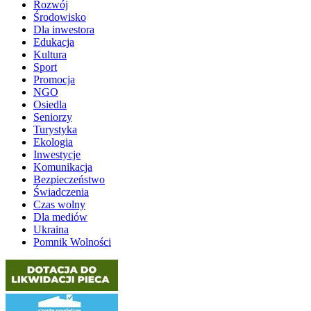
Rozwój
Środowisko
Dla inwestora
Edukacja
Kultura
Sport
Promocja
NGO
Osiedla
Seniorzy
Turystyka
Ekologia
Inwestycje
Komunikacja
Bezpieczeństwo
Świadczenia
Czas wolny
Dla mediów
Ukraina
Pomnik Wolności