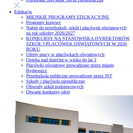
Edukacja
MIEJSKIE PROGRAMY EDUKACYJNE
Programy krajowe
Nabór do przedszkoli, szkół i placówek oświatowych
na rok szkolny 2026/2027
KONKURSY NA STANOWISKA DYREKTORÓW
SZKÓŁ I PLACÓWEK OŚWIATOWYCH W 2026
ROKU
Oferty pracy w placówkach oświatowych
Opieka nad dziećmi w wieku do lat 3
Placówki oświatowe prowadzone przez miasto
Bydgoszcz
Przedszkola publiczne prowadzone przez JST
Szkoły i placówki niepubliczne
Obwody szkół podstawowych
Otwarte konkursy ofert