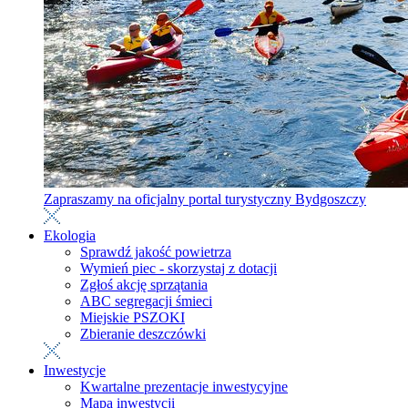
Zapraszamy na oficjalny portal turystyczny Bydgoszczy
Ekologia
Sprawdź jakość powietrza
Wymień piec - skorzystaj z dotacji
Zgłoś akcję sprzątania
ABC segregacji śmieci
Miejskie PSZOKI
Zbieranie deszczówki
Inwestycje
Kwartalne prezentacje inwestycyjne
Mapa inwestycji