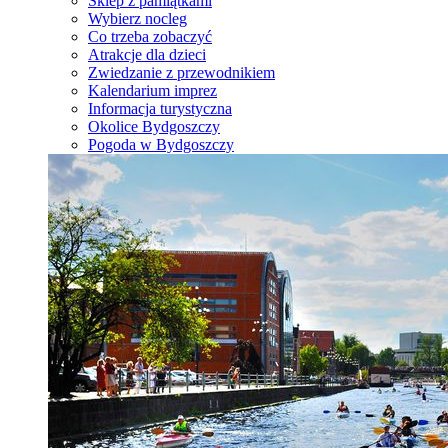
Sklep z pamiątkami
Wybierz nocleg
Co trzeba zobaczyć
Atrakcje dla dzieci
Zwiedzanie z przewodnikiem
Kalendarium imprez
Informacja turystyczna
Okolice Bydgoszczy
Pogoda w Bydgoszczy