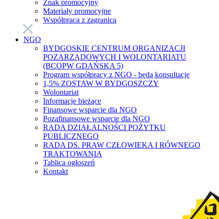
Znak promocyjny
Materiały promocyjne
Współpraca z zagranicą
NGO
BYDGOSKIE CENTRUM ORGANIZACJI
POZARZĄDOWYCH I WOLONTARIATU
(BCOPW GDAŃSKA 5)
Program współpracy z NGO - będą konsultacje
1,5% ZOSTAW W BYDGOSZCZY
Wolontariat
Informacje bieżące
Finansowe wsparcie dla NGO
Pozafinansowe wsparcie dla NGO
RADA DZIAŁALNOŚCI POŻYTKU
PUBLICZNEGO
RADA DS. PRAW CZŁOWIEKA I RÓWNEGO
TRAKTOWANIA
Tablica ogłoszeń
Kontakt