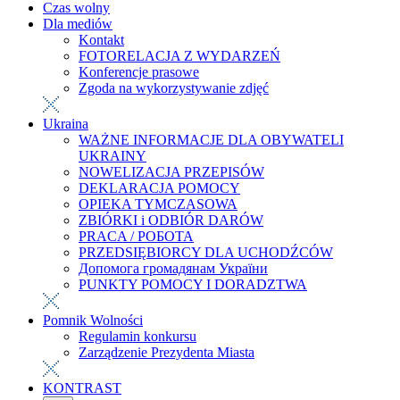
Czas wolny
Dla mediów
Kontakt
FOTORELACJA Z WYDARZEŃ
Konferencje prasowe
Zgoda na wykorzystywanie zdjęć
Ukraina
WAŻNE INFORMACJE DLA OBYWATELI
UKRAINY
NOWELIZACJA PRZEPISÓW
DEKLARACJA POMOCY
OPIEKA TYMCZASOWA
ZBIÓRKI i ODBIÓR DARÓW
PRACA / РОБОТА
PRZEDSIĘBIORCY DLA UCHODŹCÓW
Допомога громадянам України
PUNKTY POMOCY I DORADZTWA
Pomnik Wolności
Regulamin konkursu
Zarządzenie Prezydenta Miasta
KONTRAST