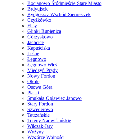
Bocianowo-Śródmieście-Stare Miasto
Brdyujście
Bydgoszcz Wschód-Siernieczek
Czyżkówko
Flisy
Glinki-Rupienica
Górzyskowo
Jachcice
Kapuściska
Leśne
Łęgnowo
Łęgnowo Wieś
Miedzyń-Prądy
Nowy Fordon
Okole
Osowa Góra
Piaski
Smukała-Opławiec-Janowo
Stary Fordon
Szwederowo
Tatrzańskie
Tereny Nadwiślańskie
Wilczak-Jary
Wyżyny
Wzgórze Wolności