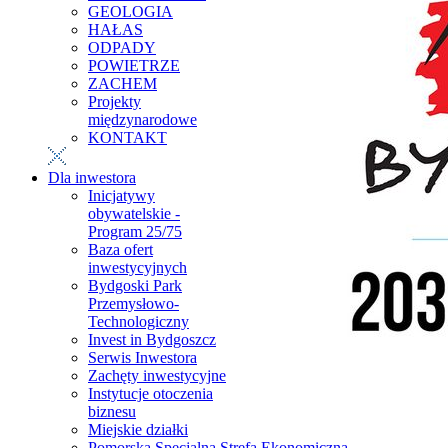
GEOLOGIA
HAŁAS
ODPADY
POWIETRZE
ZACHEM
Projekty
międzynarodowe
KONTAKT
Dla inwestora
Inicjatywy
obywatelskie -
Program 25/75
Baza ofert
inwestycyjnych
Bydgoski Park
Przemysłowo-
Technologiczny
Invest in Bydgoszcz
Serwis Inwestora
Zachęty inwestycyjne
Instytucje otoczenia
biznesu
Miejskie działki
Pomorska Specjalna Strefa Ekonomiczna