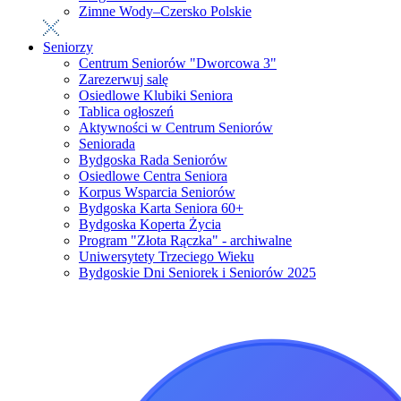
Zimne Wody–Czersko Polskie
Seniorzy
Centrum Seniorów "Dworcowa 3"
Zarezerwuj salę
Osiedlowe Klubiki Seniora
Tablica ogłoszeń
Aktywności w Centrum Seniorów
Seniorada
Bydgoska Rada Seniorów
Osiedlowe Centra Seniora
Korpus Wsparcia Seniorów
Bydgoska Karta Seniora 60+
Bydgoska Koperta Życia
Program "Złota Rączka" - archiwalne
Uniwersytety Trzeciego Wieku
Bydgoskie Dni Seniorek i Seniorów 2025