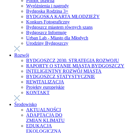
Pomoc prawna
Wyróżnienia i nagrody
Bydgoska Rodzina 3+
BYDGOSKA KARTA MŁODZIEŻY
Konkurs Fotograficzny
Bydgoszcz miastem równych szans
Bydgoszcz Informuje
Urban Lab - Miasto dla Młodych
Urodziny Bydgoszczy
Rozwój
BYDGOSZCZ 2030. STRATEGIA ROZWOJU
RAPORTY O STANIE MIASTA BYDGOSZCZY
INTELIGENTNY ROZWÓJ MIASTA
BYDGOSZCZ STATYSTYCZNIE
REWITALIZACJA
Projekty europejskie
KONTAKT
Środowisko
AKTUALNOŚCI
ADAPTACJA DO
ZMIAN KLIMATU
EDUKACJA
EKOLOGICZNA