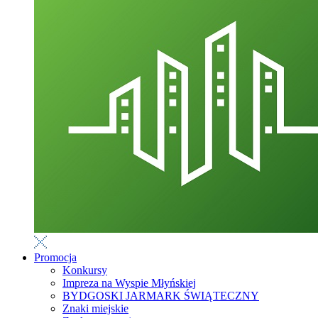
Promocja
Konkursy
Impreza na Wyspie Młyńskiej
BYDGOSKI JARMARK ŚWIĄTECZNY
Znaki miejskie