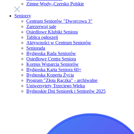
Zimne Wody–Czersko Polskie
Seniorzy
Centrum Seniorów "Dworcowa 3"
Zarezerwuj salę
Osiedlowe Klubiki Seniora
Tablica ogłoszeń
Aktywności w Centrum Seniorów
Seniorada
Bydgoska Rada Seniorów
Osiedlowe Centra Seniora
Korpus Wsparcia Seniorów
Bydgoska Karta Seniora 60+
Bydgoska Koperta Życia
Program "Złota Rączka" - archiwalne
Uniwersytety Trzeciego Wieku
Bydgoskie Dni Seniorek i Seniorów 2025