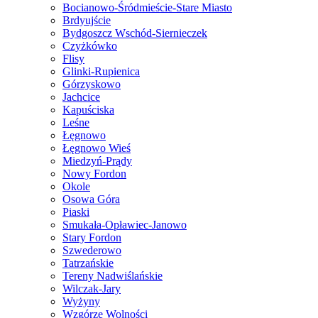
Bocianowo-Śródmieście-Stare Miasto
Brdyujście
Bydgoszcz Wschód-Siernieczek
Czyżkówko
Flisy
Glinki-Rupienica
Górzyskowo
Jachcice
Kapuściska
Leśne
Łęgnowo
Łęgnowo Wieś
Miedzyń-Prądy
Nowy Fordon
Okole
Osowa Góra
Piaski
Smukała-Opławiec-Janowo
Stary Fordon
Szwederowo
Tatrzańskie
Tereny Nadwiślańskie
Wilczak-Jary
Wyżyny
Wzgórze Wolności