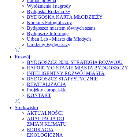
Pomoc prawna
Wyróżnienia i nagrody
Bydgoska Rodzina 3+
BYDGOSKA KARTA MŁODZIEŻY
Konkurs Fotograficzny
Bydgoszcz miastem równych szans
Bydgoszcz Informuje
Urban Lab - Miasto dla Młodych
Urodziny Bydgoszczy
Rozwój
BYDGOSZCZ 2030. STRATEGIA ROZWOJU
RAPORTY O STANIE MIASTA BYDGOSZCZY
INTELIGENTNY ROZWÓJ MIASTA
BYDGOSZCZ STATYSTYCZNIE
REWITALIZACJA
Projekty europejskie
KONTAKT
Środowisko
AKTUALNOŚCI
ADAPTACJA DO
ZMIAN KLIMATU
EDUKACJA
EKOLOGICZNA