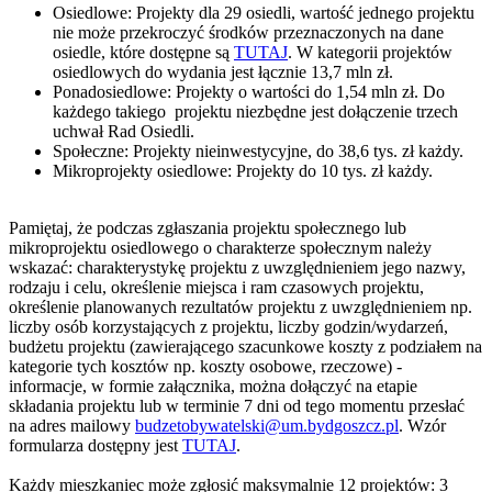
Osiedlowe: Projekty dla 29 osiedli, wartość jednego projektu
nie może przekroczyć środków przeznaczonych na dane
osiedle, które dostępne są
TUTAJ
. W kategorii projektów
osiedlowych do wydania jest łącznie 13,7 mln zł.
Ponadosiedlowe: Projekty o wartości do 1,54 mln zł. Do
każdego takiego projektu niezbędne jest dołączenie trzech
uchwał Rad Osiedli.
Społeczne: Projekty nieinwestycyjne, do 38,6 tys. zł każdy.
Mikroprojekty osiedlowe: Projekty do 10 tys. zł każdy.
Pamiętaj, że podczas zgłaszania projektu społecznego lub
mikroprojektu osiedlowego o charakterze społecznym należy
wskazać: charakterystykę projektu z uwzględnieniem jego nazwy,
rodzaju i celu, określenie miejsca i ram czasowych projektu,
określenie planowanych rezultatów projektu z uwzględnieniem np.
liczby osób korzystających z projektu, liczby godzin/wydarzeń,
budżetu projektu (zawierającego szacunkowe koszty z podziałem na
kategorie tych kosztów np. koszty osobowe, rzeczowe) -
informacje, w formie załącznika, można dołączyć na etapie
składania projektu lub w terminie 7 dni od tego momentu przesłać
na adres mailowy
budzetobywatelski@um.bydgoszcz.pl
. Wzór
formularza dostępny jest
TUTAJ
.
Każdy mieszkaniec może zgłosić maksymalnie 12 projektów: 3