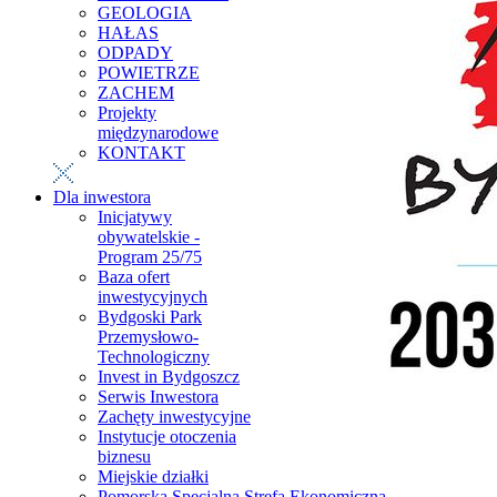
GEOLOGIA
HAŁAS
ODPADY
POWIETRZE
ZACHEM
Projekty
międzynarodowe
KONTAKT
Dla inwestora
Inicjatywy
obywatelskie -
Program 25/75
Baza ofert
inwestycyjnych
Bydgoski Park
Przemysłowo-
Technologiczny
Invest in Bydgoszcz
Serwis Inwestora
Zachęty inwestycyjne
Instytucje otoczenia
biznesu
Miejskie działki
Pomorska Specjalna Strefa Ekonomiczna