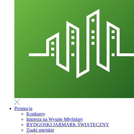
Promocja
Konkursy
Impreza na Wyspie Młyńskiej
BYDGOSKI JARMARK ŚWIĄTECZNY
Znaki miejskie