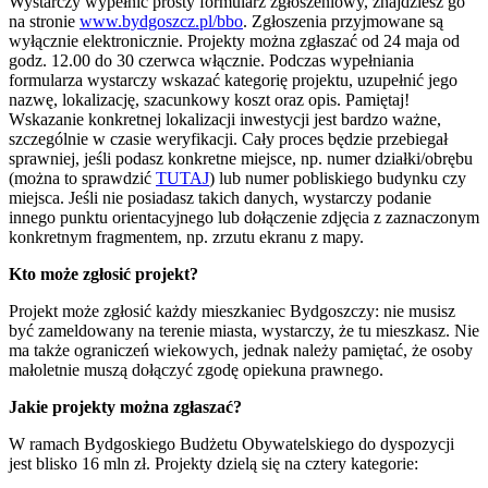
Wystarczy wypełnić prosty formularz zgłoszeniowy, znajdziesz go
na stronie
www.bydgoszcz.pl/bbo
. Zgłoszenia przyjmowane są
wyłącznie elektronicznie. Projekty można zgłaszać od 24 maja od
godz. 12.00 do 30 czerwca włącznie. Podczas wypełniania
formularza wystarczy wskazać kategorię projektu, uzupełnić jego
nazwę, lokalizację, szacunkowy koszt oraz opis. Pamiętaj!
Wskazanie konkretnej lokalizacji inwestycji jest bardzo ważne,
szczególnie w czasie weryfikacji. Cały proces będzie przebiegał
sprawniej, jeśli podasz konkretne miejsce, np. numer działki/obrębu
(można to sprawdzić
TUTAJ
) lub numer pobliskiego budynku czy
miejsca. Jeśli nie posiadasz takich danych, wystarczy podanie
innego punktu orientacyjnego lub dołączenie zdjęcia z zaznaczonym
konkretnym fragmentem, np. zrzutu ekranu z mapy.
Kto może zgłosić projekt?
Projekt może zgłosić każdy mieszkaniec Bydgoszczy: nie musisz
być zameldowany na terenie miasta, wystarczy, że tu mieszkasz. Nie
ma także ograniczeń wiekowych, jednak należy pamiętać, że osoby
małoletnie muszą dołączyć zgodę opiekuna prawnego.
Jakie projekty można zgłaszać?
W ramach Bydgoskiego Budżetu Obywatelskiego do dyspozycji
jest blisko 16 mln zł. Projekty dzielą się na cztery kategorie: