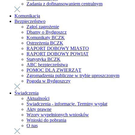
Zadania z dofinansowaniem centralnym
Komunikacja
Bezpieczeństwo
Zgłoś zagrożenie
Dbamy o Bydgoszcz
Komunikaty BCZK
Ostrzeżenia BCZK
RAPORT DOBOWY MIASTO
RAPORT DOBOWY POWIAT
Statystyka BCZK
ABC bezpieczeństwa
POMOC DLA ZWIERZĄT
Zgromadzenia publiczne w trybie uproszczonym
Pogoda w Bydgoszczy
Świadczenia
Aktualności
Świadczenia - informacje. Terminy wypłat
Akty prawne
Wzory wypełnionych wniosków
Wnioski do pobrania
O nas