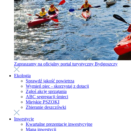
Zapraszamy na oficjalny portal turystyczny Bydgoszczy
Ekologia
Sprawdź jakość powietrza
Wymień piec - skorzystaj z dotacji
Zgłoś akcję sprzątania
ABC segregacji śmieci
Miejskie PSZOKI
Zbieranie deszczówki
Inwestycje
Kwartalne prezentacje inwestycyjne
Mapa inwestycji