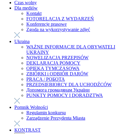
Czas wolny
Dla mediów
Kontakt
FOTORELACJA Z WYDARZEŃ
Konferencje prasowe
Zgoda na wykorzystywanie zdjęć
Ukraina
WAŻNE INFORMACJE DLA OBYWATELI
UKRAINY
NOWELIZACJA PRZEPISÓW
DEKLARACJA POMOCY
OPIEKA TYMCZASOWA
ZBIÓRKI i ODBIÓR DARÓW
PRACA / РОБОТА
PRZEDSIĘBIORCY DLA UCHODŹCÓW
Допомога громадянам України
PUNKTY POMOCY I DORADZTWA
Pomnik Wolności
Regulamin konkursu
Zarządzenie Prezydenta Miasta
KONTRAST