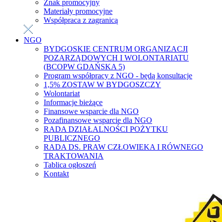
Znak promocyjny
Materiały promocyjne
Współpraca z zagranicą
NGO
BYDGOSKIE CENTRUM ORGANIZACJI
POZARZĄDOWYCH I WOLONTARIATU
(BCOPW GDAŃSKA 5)
Program współpracy z NGO - będą konsultacje
1,5% ZOSTAW W BYDGOSZCZY
Wolontariat
Informacje bieżące
Finansowe wsparcie dla NGO
Pozafinansowe wsparcie dla NGO
RADA DZIAŁALNOŚCI POŻYTKU
PUBLICZNEGO
RADA DS. PRAW CZŁOWIEKA I RÓWNEGO
TRAKTOWANIA
Tablica ogłoszeń
Kontakt