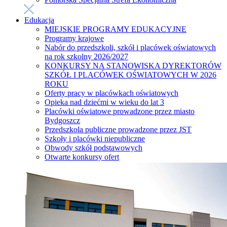
Edukacja
MIEJSKIE PROGRAMY EDUKACYJNE
Programy krajowe
Nabór do przedszkoli, szkół i placówek oświatowych
na rok szkolny 2026/2027
KONKURSY NA STANOWISKA DYREKTORÓW
SZKÓŁ I PLACÓWEK OŚWIATOWYCH W 2026
ROKU
Oferty pracy w placówkach oświatowych
Opieka nad dziećmi w wieku do lat 3
Placówki oświatowe prowadzone przez miasto
Bydgoszcz
Przedszkola publiczne prowadzone przez JST
Szkoły i placówki niepubliczne
Obwody szkół podstawowych
Otwarte konkursy ofert