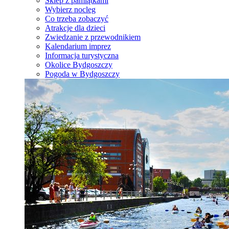
Sklep z pamiątkami
Wybierz nocleg
Co trzeba zobaczyć
Atrakcje dla dzieci
Zwiedzanie z przewodnikiem
Kalendarium imprez
Informacja turystyczna
Okolice Bydgoszczy
Pogoda w Bydgoszczy