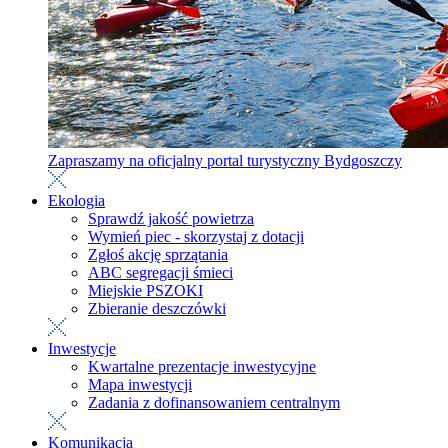
Zapraszamy na oficjalny portal turystyczny Bydgoszczy
Ekologia
Sprawdź jakość powietrza
Wymień piec - skorzystaj z dotacji
Zgłoś akcję sprzątania
ABC segregacji śmieci
Miejskie PSZOKI
Zbieranie deszczówki
Inwestycje
Kwartalne prezentacje inwestycyjne
Mapa inwestycji
Zadania z dofinansowaniem centralnym
Komunikacja