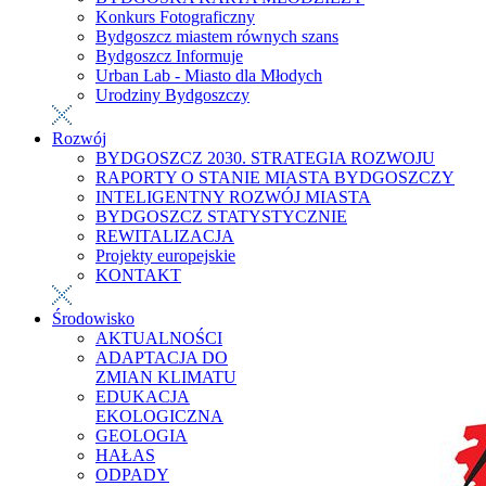
Konkurs Fotograficzny
Bydgoszcz miastem równych szans
Bydgoszcz Informuje
Urban Lab - Miasto dla Młodych
Urodziny Bydgoszczy
Rozwój
BYDGOSZCZ 2030. STRATEGIA ROZWOJU
RAPORTY O STANIE MIASTA BYDGOSZCZY
INTELIGENTNY ROZWÓJ MIASTA
BYDGOSZCZ STATYSTYCZNIE
REWITALIZACJA
Projekty europejskie
KONTAKT
Środowisko
AKTUALNOŚCI
ADAPTACJA DO
ZMIAN KLIMATU
EDUKACJA
EKOLOGICZNA
GEOLOGIA
HAŁAS
ODPADY