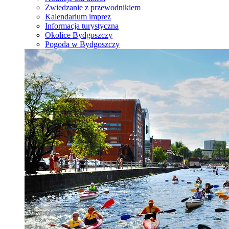
Zwiedzanie z przewodnikiem
Kalendarium imprez
Informacja turystyczna
Okolice Bydgoszczy
Pogoda w Bydgoszczy