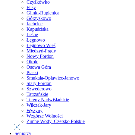
Czyżkówko
Flisy
Glinki-Rupienica
Górzyskowo
Jachcice
Kapuściska
Leśne
Łęgnowo
Łęgnowo Wieś
Miedzyń-Prądy
Nowy Fordon
Okole
Osowa Góra
Piaski
Smukała-Opławiec-Janowo
Stary Fordon
Szwederowo
Tatrzańskie
Tereny Nadwiślańskie
Wilczak-Jary
Wyżyny
Wzgórze Wolności
Zimne Wody–Czersko Polskie
Seniorzy