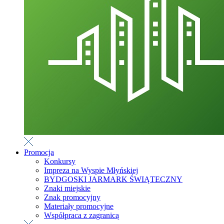
Promocja
Konkursy
Impreza na Wyspie Młyńskiej
BYDGOSKI JARMARK ŚWIĄTECZNY
Znaki miejskie
Znak promocyjny
Materiały promocyjne
Współpraca z zagranicą