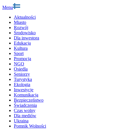
Menu
Aktualności
Miasto
Rozwój
Środowisko
Dla inwestora
Edukacja
Kultura
Sport
Promocja
NGO
Osiedla
Seniorzy
Turystyka
Ekologia
Inwestycje
Komunikacja
Bezpieczeństwo
Świadczenia
Czas wolny
Dla mediów
Ukraina
Pomnik Wolności