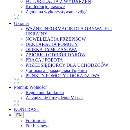
FOTORELACJA Z WYDARZEŃ
Konferencje prasowe
Zgoda na wykorzystywanie zdjęć
Ukraina
WAŻNE INFORMACJE DLA OBYWATELI
UKRAINY
NOWELIZACJA PRZEPISÓW
DEKLARACJA POMOCY
OPIEKA TYMCZASOWA
ZBIÓRKI i ODBIÓR DARÓW
PRACA / РОБОТА
PRZEDSIĘBIORCY DLA UCHODŹCÓW
Допомога громадянам України
PUNKTY POMOCY I DORADZTWA
Pomnik Wolności
Regulamin konkursu
Zarządzenie Prezydenta Miasta
KONTRAST
EN
For tourists
For business