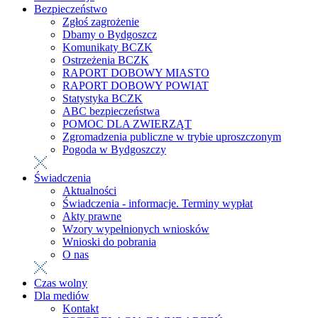
Bezpieczeństwo
Zgłoś zagrożenie
Dbamy o Bydgoszcz
Komunikaty BCZK
Ostrzeżenia BCZK
RAPORT DOBOWY MIASTO
RAPORT DOBOWY POWIAT
Statystyka BCZK
ABC bezpieczeństwa
POMOC DLA ZWIERZĄT
Zgromadzenia publiczne w trybie uproszczonym
Pogoda w Bydgoszczy
Świadczenia
Aktualności
Świadczenia - informacje. Terminy wypłat
Akty prawne
Wzory wypełnionych wniosków
Wnioski do pobrania
O nas
Czas wolny
Dla mediów
Kontakt