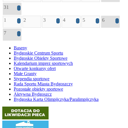
31
1
1
2
3
4
5
6
2
1
1
1
1
7
6
Baseny
Bydgoskie Centrum Sportu
Bydgoskie Obiekty Sportowe
Kalendarium imprez sportowych
Otwarte konkursy ofert
Małe Granty
Stypendia sportowe
Rada Sportu Miasta Bydgoszczy
Pozostałe obiekty sportowe
Aktywna Bydgoszcz
Bydgoska Karta Olimpijczyka/Paralimpijczyka