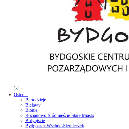
Osiedla
Bartodzieje
Bielawy
Błonie
Bocianowo-Śródmieście-Stare Miasto
Brdyujście
Bydgoszcz Wschód-Siernieczek