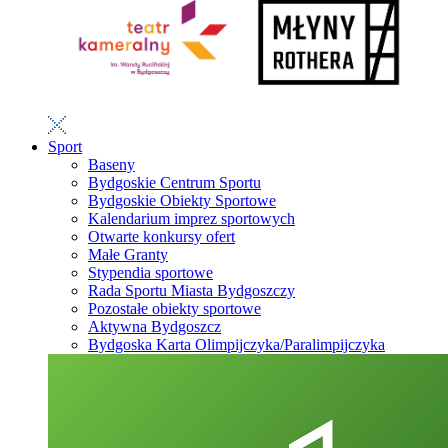
Sport
Baseny
Bydgoskie Centrum Sportu
Bydgoskie Obiekty Sportowe
Kalendarium imprez sportowych
Otwarte konkursy ofert
Małe Granty
Stypendia sportowe
Rada Sportu Miasta Bydgoszczy
Pozostałe obiekty sportowe
Aktywna Bydgoszcz
Bydgoska Karta Olimpijczyka/Paralimpijczyka