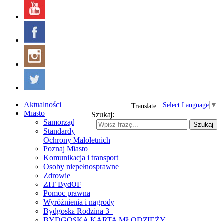
Aktualności
Select Language
▼
Translate:
Miasto
Szukaj:
Samorząd
Szukaj
Standardy
Ochrony Małoletnich
Poznaj Miasto
Komunikacja i transport
Osoby niepełnosprawne
Zdrowie
ZIT BydOF
Pomoc prawna
Wyróżnienia i nagrody
Bydgoska Rodzina 3+
BYDGOSKA KARTA MŁODZIEŻY