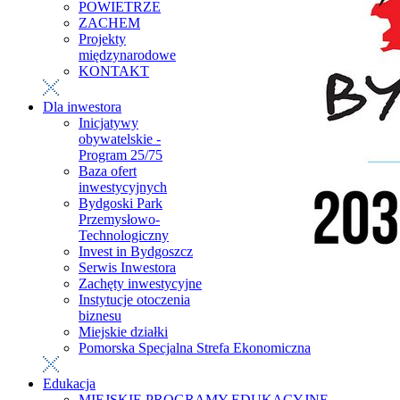
POWIETRZE
ZACHEM
Projekty
międzynarodowe
KONTAKT
Dla inwestora
Inicjatywy
obywatelskie -
Program 25/75
Baza ofert
inwestycyjnych
Bydgoski Park
Przemysłowo-
Technologiczny
Invest in Bydgoszcz
Serwis Inwestora
Zachęty inwestycyjne
Instytucje otoczenia
biznesu
Miejskie działki
Pomorska Specjalna Strefa Ekonomiczna
Edukacja
MIEJSKIE PROGRAMY EDUKACYJNE