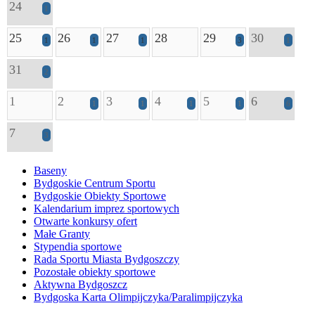
24
1
25
26
27
28
29
30
1
1
1
3
1
31
2
1
2
3
4
5
6
1
1
1
1
6
7
3
Baseny
Bydgoskie Centrum Sportu
Bydgoskie Obiekty Sportowe
Kalendarium imprez sportowych
Otwarte konkursy ofert
Małe Granty
Stypendia sportowe
Rada Sportu Miasta Bydgoszczy
Pozostałe obiekty sportowe
Aktywna Bydgoszcz
Bydgoska Karta Olimpijczyka/Paralimpijczyka