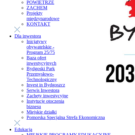
POWIETRZE
ZACHEM
Projekty
międzynarodowe
KONTAKT
Dla inwestora
Inicjatywy
obywatelskie -
Program 25/75
Baza ofert
inwestycyjnych
Bydgoski Park
Przemysłowo-
Technologiczny
Invest in Bydgoszcz
Serwis Inwestora
Zachęty inwestycyjne
Instytucje otoczenia
biznesu
Miejskie działki
Pomorska Specjalna Strefa Ekonomiczna
Edukacja
MIEJSKIE PROGRAMY EDUKACYJNE