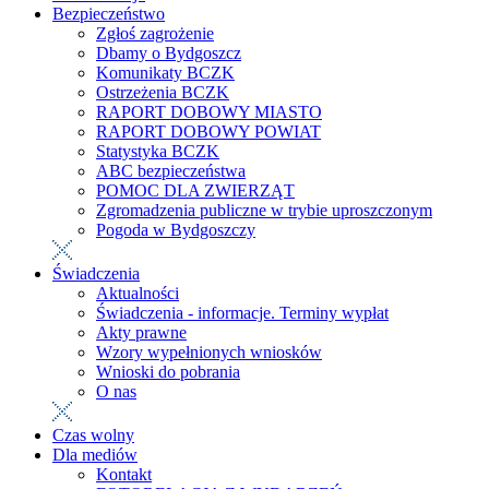
Bezpieczeństwo
Zgłoś zagrożenie
Dbamy o Bydgoszcz
Komunikaty BCZK
Ostrzeżenia BCZK
RAPORT DOBOWY MIASTO
RAPORT DOBOWY POWIAT
Statystyka BCZK
ABC bezpieczeństwa
POMOC DLA ZWIERZĄT
Zgromadzenia publiczne w trybie uproszczonym
Pogoda w Bydgoszczy
Świadczenia
Aktualności
Świadczenia - informacje. Terminy wypłat
Akty prawne
Wzory wypełnionych wniosków
Wnioski do pobrania
O nas
Czas wolny
Dla mediów
Kontakt