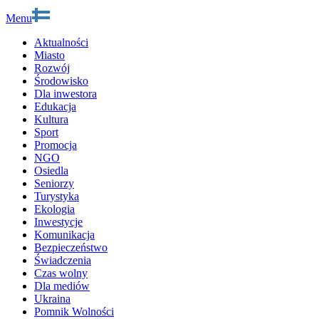
Menu
Aktualności
Miasto
Rozwój
Środowisko
Dla inwestora
Edukacja
Kultura
Sport
Promocja
NGO
Osiedla
Seniorzy
Turystyka
Ekologia
Inwestycje
Komunikacja
Bezpieczeństwo
Świadczenia
Czas wolny
Dla mediów
Ukraina
Pomnik Wolności