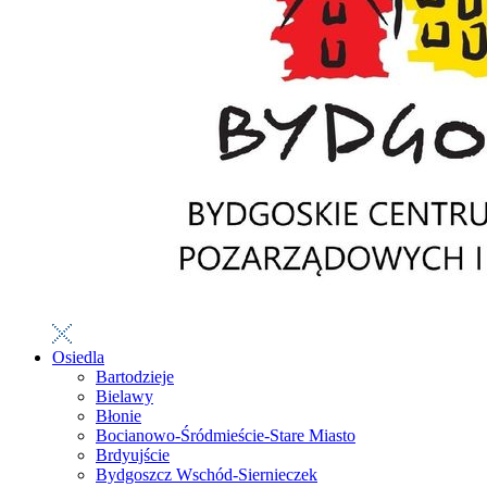
Osiedla
Bartodzieje
Bielawy
Błonie
Bocianowo-Śródmieście-Stare Miasto
Brdyujście
Bydgoszcz Wschód-Siernieczek