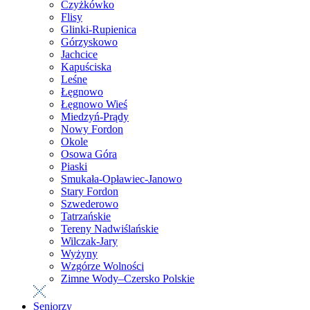
Czyżkówko
Flisy
Glinki-Rupienica
Górzyskowo
Jachcice
Kapuściska
Leśne
Łęgnowo
Łęgnowo Wieś
Miedzyń-Prądy
Nowy Fordon
Okole
Osowa Góra
Piaski
Smukała-Opławiec-Janowo
Stary Fordon
Szwederowo
Tatrzańskie
Tereny Nadwiślańskie
Wilczak-Jary
Wyżyny
Wzgórze Wolności
Zimne Wody–Czersko Polskie
Seniorzy