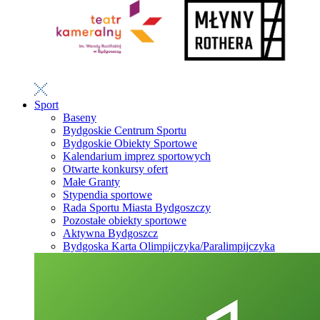
Sport
Baseny
Bydgoskie Centrum Sportu
Bydgoskie Obiekty Sportowe
Kalendarium imprez sportowych
Otwarte konkursy ofert
Małe Granty
Stypendia sportowe
Rada Sportu Miasta Bydgoszczy
Pozostałe obiekty sportowe
Aktywna Bydgoszcz
Bydgoska Karta Olimpijczyka/Paralimpijczyka