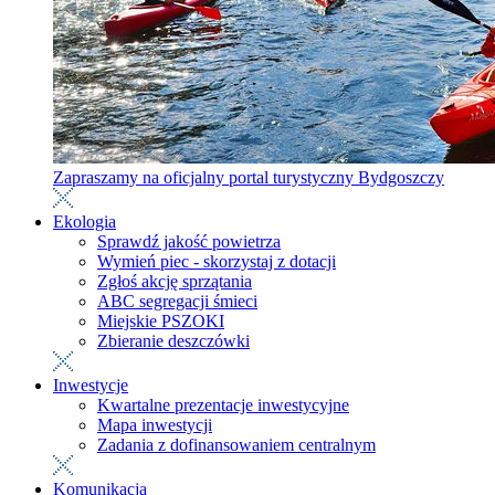
Zapraszamy na oficjalny portal turystyczny Bydgoszczy
Ekologia
Sprawdź jakość powietrza
Wymień piec - skorzystaj z dotacji
Zgłoś akcję sprzątania
ABC segregacji śmieci
Miejskie PSZOKI
Zbieranie deszczówki
Inwestycje
Kwartalne prezentacje inwestycyjne
Mapa inwestycji
Zadania z dofinansowaniem centralnym
Komunikacja