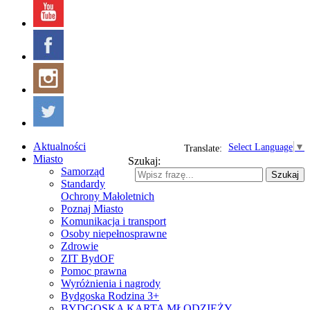
Aktualności
Select Language
▼
Translate:
Miasto
Szukaj:
Samorząd
Szukaj
Standardy
Ochrony Małoletnich
Poznaj Miasto
Komunikacja i transport
Osoby niepełnosprawne
Zdrowie
ZIT BydOF
Pomoc prawna
Wyróżnienia i nagrody
Bydgoska Rodzina 3+
BYDGOSKA KARTA MŁODZIEŻY