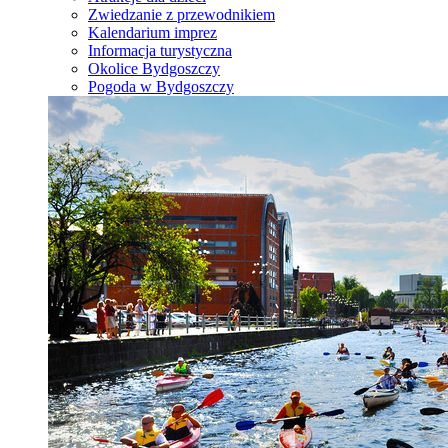
Zwiedzanie z przewodnikiem
Kalendarium imprez
Informacja turystyczna
Okolice Bydgoszczy
Pogoda w Bydgoszczy