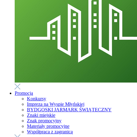
Promocja
Konkursy
Impreza na Wyspie Młyńskiej
BYDGOSKI JARMARK ŚWIĄTECZNY
Znaki miejskie
Znak promocyjny
Materiały promocyjne
Współpraca z zagranicą