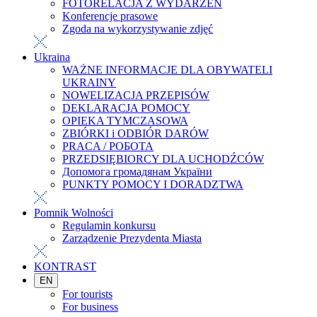
FOTORELACJA Z WYDARZEŃ
Konferencje prasowe
Zgoda na wykorzystywanie zdjęć
Ukraina
WAŻNE INFORMACJE DLA OBYWATELI
UKRAINY
NOWELIZACJA PRZEPISÓW
DEKLARACJA POMOCY
OPIEKA TYMCZASOWA
ZBIÓRKI i ODBIÓR DARÓW
PRACA / РОБОТА
PRZEDSIĘBIORCY DLA UCHODŹCÓW
Допомога громадянам України
PUNKTY POMOCY I DORADZTWA
Pomnik Wolności
Regulamin konkursu
Zarządzenie Prezydenta Miasta
KONTRAST
EN
For tourists
For business