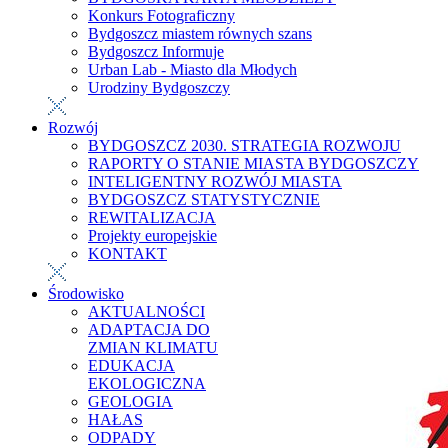
Konkurs Fotograficzny
Bydgoszcz miastem równych szans
Bydgoszcz Informuje
Urban Lab - Miasto dla Młodych
Urodziny Bydgoszczy
Rozwój
BYDGOSZCZ 2030. STRATEGIA ROZWOJU
RAPORTY O STANIE MIASTA BYDGOSZCZY
INTELIGENTNY ROZWÓJ MIASTA
BYDGOSZCZ STATYSTYCZNIE
REWITALIZACJA
Projekty europejskie
KONTAKT
Środowisko
AKTUALNOŚCI
ADAPTACJA DO
ZMIAN KLIMATU
EDUKACJA
EKOLOGICZNA
GEOLOGIA
HAŁAS
ODPADY