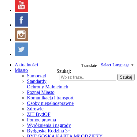
Aktualności
Select Language
▼
Translate:
Miasto
Szukaj:
Samorząd
Szukaj
Standardy
Ochrony Małoletnich
Poznaj Miasto
Komunikacja i transport
Osoby niepełnosprawne
Zdrowie
ZIT BydOF
Pomoc prawna
Wyróżnienia i nagrody
Bydgoska Rodzina 3+
BYDGOSKA KARTA MŁODZIEŻY