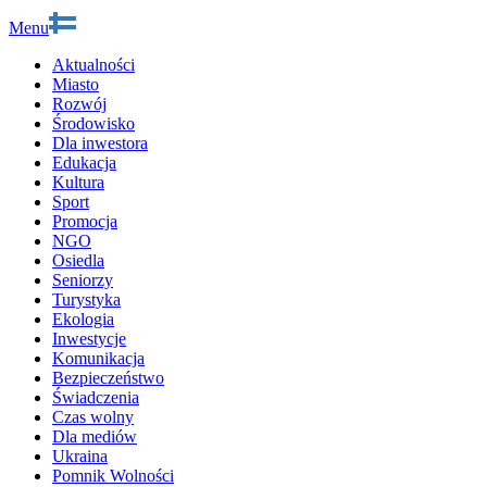
Menu
Aktualności
Miasto
Rozwój
Środowisko
Dla inwestora
Edukacja
Kultura
Sport
Promocja
NGO
Osiedla
Seniorzy
Turystyka
Ekologia
Inwestycje
Komunikacja
Bezpieczeństwo
Świadczenia
Czas wolny
Dla mediów
Ukraina
Pomnik Wolności