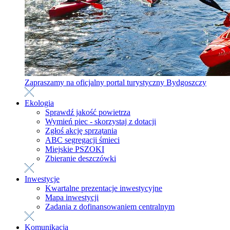
Zapraszamy na oficjalny portal turystyczny Bydgoszczy
Ekologia
Sprawdź jakość powietrza
Wymień piec - skorzystaj z dotacji
Zgłoś akcję sprzątania
ABC segregacji śmieci
Miejskie PSZOKI
Zbieranie deszczówki
Inwestycje
Kwartalne prezentacje inwestycyjne
Mapa inwestycji
Zadania z dofinansowaniem centralnym
Komunikacja