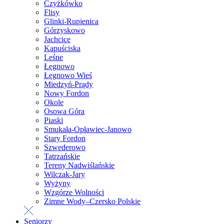
Czyżkówko
Flisy
Glinki-Rupienica
Górzyskowo
Jachcice
Kapuściska
Leśne
Łęgnowo
Łęgnowo Wieś
Miedzyń-Prądy
Nowy Fordon
Okole
Osowa Góra
Piaski
Smukała-Opławiec-Janowo
Stary Fordon
Szwederowo
Tatrzańskie
Tereny Nadwiślańskie
Wilczak-Jary
Wyżyny
Wzgórze Wolności
Zimne Wody–Czersko Polskie
Seniorzy