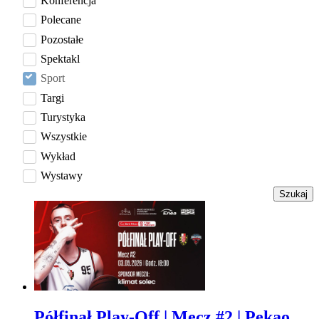
Konferencja
Polecane
Pozostałe
Spektakl
Sport
Targi
Turystyka
Wszystkie
Wykład
Wystawy
Szukaj
Półfinał Play-Off | Mecz #2 | Pekao