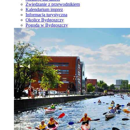
Zwiedzanie z przewodnikiem
Kalendarium imprez
Informacja turystyczna
Okolice Bydgoszczy
Pogoda w Bydgoszczy