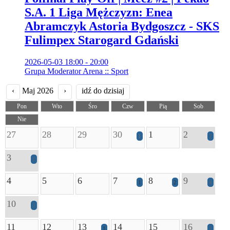
S.A. 1 Liga Mężczyzn: Enea
Abramczyk Astoria Bydgoszcz - SKS
Fulimpex Starogard Gdański
2026-05-03 18:00 - 20:00
Grupa Moderator Arena :: Sport
‹
Maj 2026
›
idź do dzisiaj
Pon
Wto
Śro
Czw
Pią
Sob
Nie
27
28
29
30
1
2
1
2
3
1
4
5
6
7
8
9
1
2
4
10
2
11
12
13
14
15
16
1
2