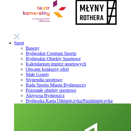
Sport
Baseny
Bydgoskie Centrum Sportu
Bydgoskie Obiekty Sportowe
Kalendarium imprez sportowych
Otwarte konkursy ofert
Małe Granty
Stypendia sportowe
Rada Sportu Miasta Bydgoszczy
Pozostałe obiekty sportowe
Aktywna Bydgoszcz
Bydgoska Karta Olimpijczyka/Paralimpijczyka