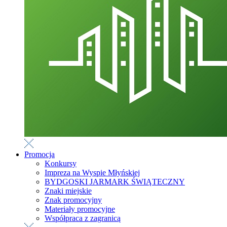
Promocja
Konkursy
Impreza na Wyspie Młyńskiej
BYDGOSKI JARMARK ŚWIĄTECZNY
Znaki miejskie
Znak promocyjny
Materiały promocyjne
Współpraca z zagranicą