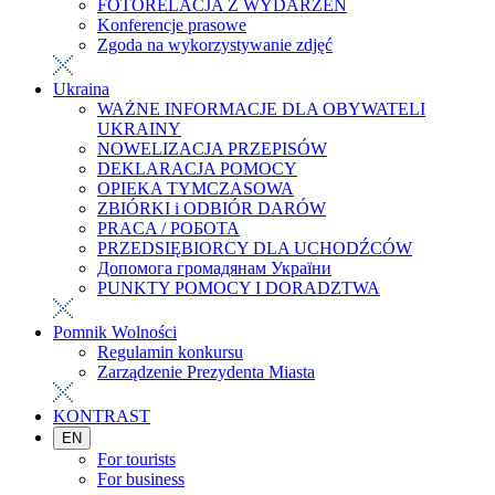
FOTORELACJA Z WYDARZEŃ
Konferencje prasowe
Zgoda na wykorzystywanie zdjęć
Ukraina
WAŻNE INFORMACJE DLA OBYWATELI
UKRAINY
NOWELIZACJA PRZEPISÓW
DEKLARACJA POMOCY
OPIEKA TYMCZASOWA
ZBIÓRKI i ODBIÓR DARÓW
PRACA / РОБОТА
PRZEDSIĘBIORCY DLA UCHODŹCÓW
Допомога громадянам України
PUNKTY POMOCY I DORADZTWA
Pomnik Wolności
Regulamin konkursu
Zarządzenie Prezydenta Miasta
KONTRAST
EN
For tourists
For business