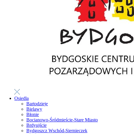
Osiedla
Bartodzieje
Bielawy
Błonie
Bocianowo-Śródmieście-Stare Miasto
Brdyujście
Bydgoszcz Wschód-Siernieczek