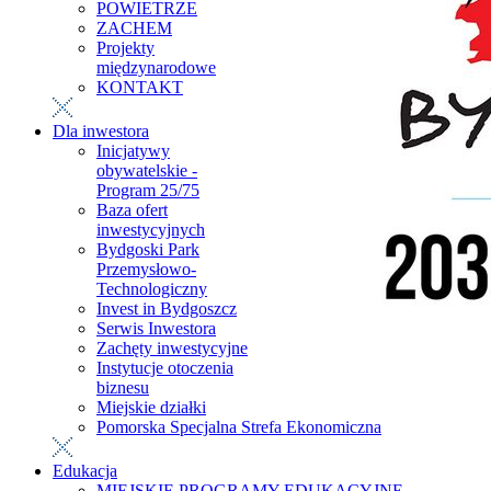
POWIETRZE
ZACHEM
Projekty
międzynarodowe
KONTAKT
Dla inwestora
Inicjatywy
obywatelskie -
Program 25/75
Baza ofert
inwestycyjnych
Bydgoski Park
Przemysłowo-
Technologiczny
Invest in Bydgoszcz
Serwis Inwestora
Zachęty inwestycyjne
Instytucje otoczenia
biznesu
Miejskie działki
Pomorska Specjalna Strefa Ekonomiczna
Edukacja
MIEJSKIE PROGRAMY EDUKACYJNE