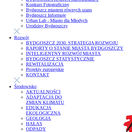
Konkurs Fotograficzny
Bydgoszcz miastem równych szans
Bydgoszcz Informuje
Urban Lab - Miasto dla Młodych
Urodziny Bydgoszczy
Rozwój
BYDGOSZCZ 2030. STRATEGIA ROZWOJU
RAPORTY O STANIE MIASTA BYDGOSZCZY
INTELIGENTNY ROZWÓJ MIASTA
BYDGOSZCZ STATYSTYCZNIE
REWITALIZACJA
Projekty europejskie
KONTAKT
Środowisko
AKTUALNOŚCI
ADAPTACJA DO
ZMIAN KLIMATU
EDUKACJA
EKOLOGICZNA
GEOLOGIA
HAŁAS
ODPADY