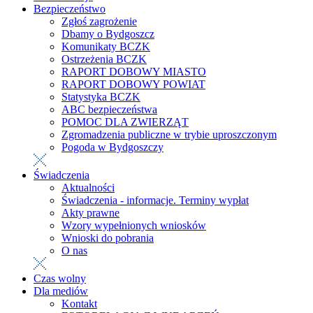
Bezpieczeństwo
Zgłoś zagrożenie
Dbamy o Bydgoszcz
Komunikaty BCZK
Ostrzeżenia BCZK
RAPORT DOBOWY MIASTO
RAPORT DOBOWY POWIAT
Statystyka BCZK
ABC bezpieczeństwa
POMOC DLA ZWIERZĄT
Zgromadzenia publiczne w trybie uproszczonym
Pogoda w Bydgoszczy
Świadczenia
Aktualności
Świadczenia - informacje. Terminy wypłat
Akty prawne
Wzory wypełnionych wniosków
Wnioski do pobrania
O nas
Czas wolny
Dla mediów
Kontakt