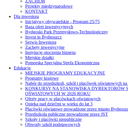
ZACHEM
Projekty międzynarodowe
KONTAKT
Dla inwestora
Inicjatywy obywatelskie - Program 25/75
Baza ofert inwestycyjnych
Bydgoski Park Przemysłowo-Technologiczny
Invest in Bydgoszcz
Serwis Inwestora
Zachęty inwestycyjne
Instytucje otoczenia biznesu
Miejskie działki
Pomorska Specjalna Strefa Ekonomiczna
Edukacja
MIEJSKIE PROGRAMY EDUKACYJNE
Programy krajowe
Nabór do przedszkoli, szkół i placówek oświatowych na
KONKURSY NA STANOWISKA DYREKTORÓW S
OŚWIATOWYCH W 2026 ROKU
Oferty pracy w placówkach oświatowych
Opieka nad dziećmi w wieku do lat 3
Placówki oświatowe prowadzone przez miasto Bydgosz
Przedszkola publiczne prowadzone przez JST
Szkoły i placówki niepubliczne
Obwody szkół podstawowych