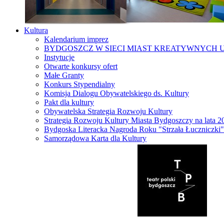
Kultura
Kalendarium imprez
BYDGOSZCZ W SIECI MIAST KREATYWNYCH 
Instytucje
Otwarte konkursy ofert
Małe Granty
Konkurs Stypendialny
Komisja Dialogu Obywatelskiego ds. Kultury
Pakt dla kultury
Obywatelska Strategia Rozwoju Kultury
Strategia Rozwoju Kultury Miasta Bydgoszczy na lata 
Bydgoska Literacka Nagroda Roku "Strzała Łuczniczki"
Samorządowa Karta dla Kultury