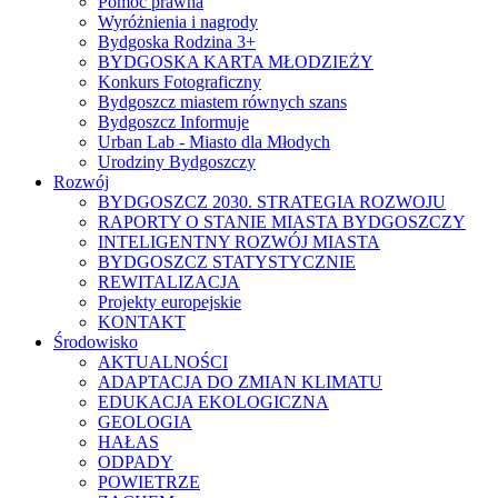
Pomoc prawna
Wyróżnienia i nagrody
Bydgoska Rodzina 3+
BYDGOSKA KARTA MŁODZIEŻY
Konkurs Fotograficzny
Bydgoszcz miastem równych szans
Bydgoszcz Informuje
Urban Lab - Miasto dla Młodych
Urodziny Bydgoszczy
Rozwój
BYDGOSZCZ 2030. STRATEGIA ROZWOJU
RAPORTY O STANIE MIASTA BYDGOSZCZY
INTELIGENTNY ROZWÓJ MIASTA
BYDGOSZCZ STATYSTYCZNIE
REWITALIZACJA
Projekty europejskie
KONTAKT
Środowisko
AKTUALNOŚCI
ADAPTACJA DO ZMIAN KLIMATU
EDUKACJA EKOLOGICZNA
GEOLOGIA
HAŁAS
ODPADY
POWIETRZE