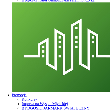
Bydgoska Karta Olimpijczyka/Paralimpijczyka
Promocja
Konkursy
Impreza na Wyspie Młyńskiej
BYDGOSKI JARMARK ŚWIĄTECZNY